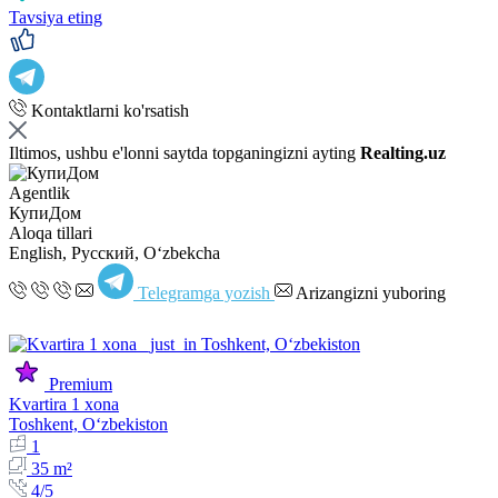
Tavsiya eting
Kontaktlarni ko'rsatish
Iltimos, ushbu e'lonni saytda topganingizni ayting
Realting.uz
Agentlik
КупиДом
Aloqa tillari
English, Русский, Oʻzbekcha
Telegramga yozish
Arizangizni yuboring
Premium
Kvartira 1 xona
Toshkent, Oʻzbekiston
1
35 m²
4/5