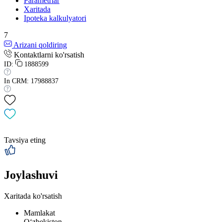
Parametrlar
Xaritada
Ipoteka kalkulyatori
7
Arizani qoldiring
Kontaktlarni ko'rsatish
ID:
1888599
In CRM: 17988837
Tavsiya eting
Joylashuvi
Xaritada ko'rsatish
Mamlakat
Oʻzbekiston