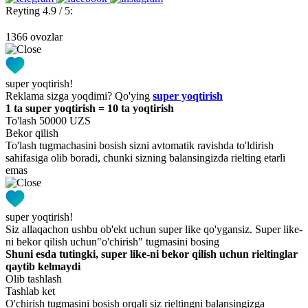
Reyting 4.9 / 5:
1366 ovozlar
super yoqtirish!
Reklama sizga yoqdimi? Qo'ying
super yoqtirish
1 ta super yoqtirish = 10 ta yoqtirish
To'lash 50000 UZS
Bekor qilish
To'lash tugmachasini bosish sizni avtomatik ravishda to'ldirish
sahifasiga olib boradi, chunki sizning balansingizda rielting etarli
emas
super yoqtirish!
Siz allaqachon ushbu ob'ekt uchun super like qo'ygansiz. Super like-
ni bekor qilish uchun"o'chirish" tugmasini bosing
Shuni esda tutingki, super like-ni bekor qilish uchun rieltinglar
qaytib kelmaydi
Olib tashlash
Tashlab ket
O'chirish tugmasini bosish orqali siz rieltingni balansingizga