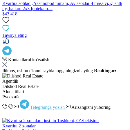
Kvartira sotiladi, Yashnobod tumani, Aviasozlar-4 massivi, g'ishtli
uy, balkon 2x3 Ipoteka o…
$43,418
Tavsiya eting
Kontaktlarni ko'rsatish
Iltimos, ushbu e'lonni saytda topganingizni ayting
Realting.uz
Agentlik
Dilshod Real Estate
Aloqa tillari
Русский
Telegramga yozish
Arizangizni yuboring
Kvartira 2 xonalar