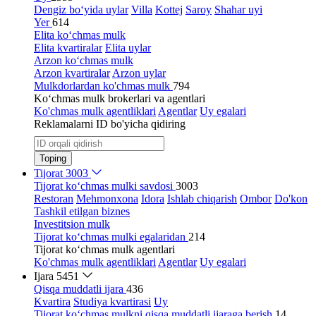
Dengiz bo‘yida uylar
Villa
Kottej
Saroy
Shahar uyi
Yer
614
Elita ko‘chmas mulk
Elita kvartiralar
Elita uylar
Arzon ko‘chmas mulk
Arzon kvartiralar
Arzon uylar
Mulkdorlardan ko'chmas mulk
794
Ko‘chmas mulk brokerlari va agentlari
Ko'chmas mulk agentliklari
Agentlar
Uy egalari
Reklamalarni ID bo'yicha qidiring
Toping
Tijorat
3003
Tijorat ko‘chmas mulki savdosi
3003
Restoran
Mehmonxona
Idora
Ishlab chiqarish
Ombor
Do'kon
Tashkil etilgan biznes
Investitsion mulk
Tijorat ko‘chmas mulki egalaridan
214
Tijorat ko‘chmas mulk agentlari
Ko'chmas mulk agentliklari
Agentlar
Uy egalari
Ijara
5451
Qisqa muddatli ijara
436
Kvartira
Studiya kvartirasi
Uy
Tijorat ko‘chmas mulkni qisqa muddatli ijaraga berish
14