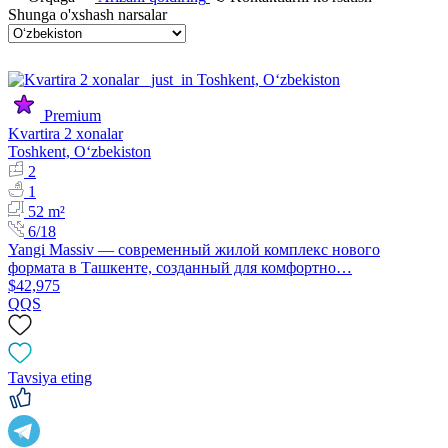
Shunga o'xshash narsalar
Premium
Kvartira 2 xonalar
Toshkent, Oʻzbekiston
2
1
52 m²
6/18
Yangi Massiv — современный жилой комплекс нового
формата в Ташкенте, созданный для комфортно…
$42,975
QQS
Tavsiya eting