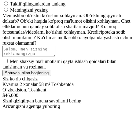
Taklif qilinganlardan tanlang
Matningizni yozing
Men ushbu ob'ektni ko'rishni xohlayman.
Ob’ektning qiymati
dolzarb?
Ob'ekt haqida ko'proq ma'lumot olishni xohlayman.
Chet
elliklar uchun qanday sotib olish shartlari mavjud?
Ko'proq
fotosuratlar/videolarni ko'rishni xohlayman.
Kredit/ipoteka sotib
olish mumkinmi?
Ko'chmas mulk sotib olayotganda yashash uchun
ruxsat olamanmi?
Men shaxsiy ma'lumotlarni qayta ishlash qoidalari bilan
tanishman va roziman.
Sotuvchi bilan bog'laning
Siz ko'rib chiqasiz
Kvartira 2 xonalar 58 m² Toshkentda
Oʻzbekiston, Toshkent
$46,000
Sizni qiziqtirgan barcha savollarni bering
Arizangizni agentga yuboring