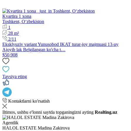
Kvartira 1 xona
Toshkent, Oʻzbekiston
1
28 m²
2/11
Eksklyuziv variant Yunusobod IKAT turar-joy majmuasi 13-uy
Ajoyib lak Belgilangan ko'cha t…
$50,908
Tavsiya eting
Kontaktlarni ko'rsatish
Iltimos, ushbu e'lonni saytda topganingizni ayting
Realting.uz
Agentlik
HALOL ESTATE Madina Zakirova