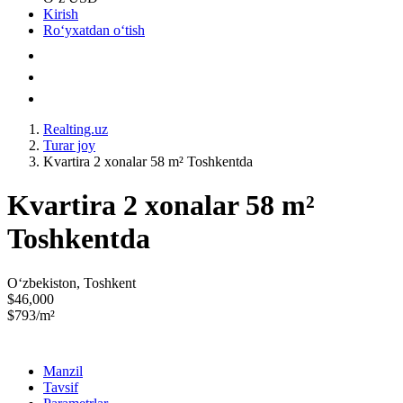
Kirish
Roʻyxatdan oʻtish
Realting.uz
Turar joy
Kvartira 2 xonalar 58 m² Toshkentda
Kvartira 2 xonalar 58 m²
Toshkentda
Oʻzbekiston, Toshkent
$46,000
$793/m²
Manzil
Tavsif