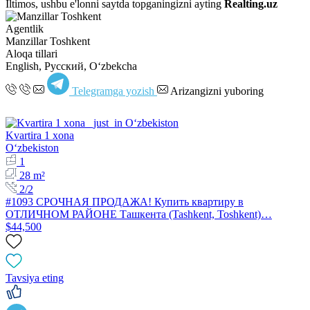
Iltimos, ushbu e'lonni saytda topganingizni ayting
Realting.uz
Agentlik
Manzillar Toshkent
Aloqa tillari
English, Русский, Oʻzbekcha
Telegramga yozish
Arizangizni yuboring
Kvartira 1 xona
Oʻzbekiston
1
28 m²
2/2
#1093 СРОЧНАЯ ПРОДАЖА! Купить квартиру в
ОТЛИЧНОМ РАЙОНЕ Ташкента (Tashkent, Toshkent)…
$44,500
Tavsiya eting