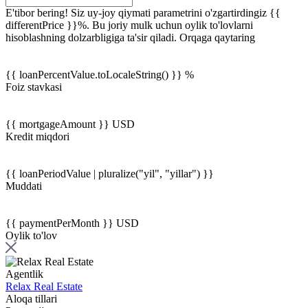
E'tibor bering! Siz uy-joy qiymati parametrini o'zgartirdingiz {{
differentPrice }}%. Bu joriy mulk uchun oylik to'lovlarni
hisoblashning dolzarbligiga ta'sir qiladi.
Orqaga qaytaring
{{ loanPercentValue.toLocaleString() }} %
Foiz stavkasi
{{ mortgageAmount }} USD
Kredit miqdori
{{ loanPeriodValue | pluralize("yil", "yillar") }}
Muddati
{{ paymentPerMonth }} USD
Oylik to'lov
Agentlik
Relax Real Estate
Aloqa tillari