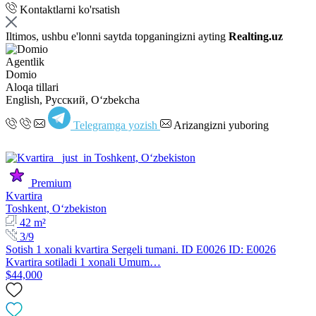
Kontaktlarni ko'rsatish
Iltimos, ushbu e'lonni saytda topganingizni ayting
Realting.uz
Agentlik
Domio
Aloqa tillari
English, Русский, Oʻzbekcha
Telegramga yozish
Arizangizni yuboring
Premium
Kvartira
Toshkent, Oʻzbekiston
42 m²
3/9
Sotish 1 xonali kvartira Sergeli tumani. ID E0026 ID: E0026
Kvartira sotiladi 1 xonali Umum…
$44,000