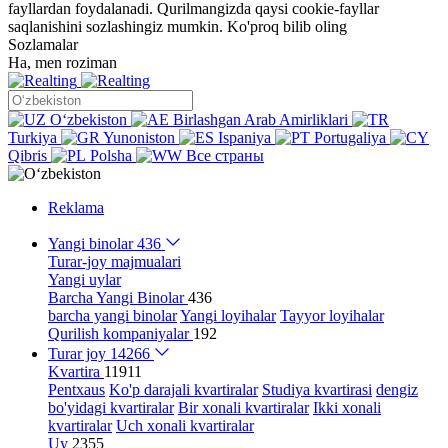
fayllardan foydalanadi. Qurilmangizda qaysi cookie-fayllar
saqlanishini sozlashingiz mumkin.
Ko'proq bilib oling
Sozlamalar
Ha, men roziman
Oʻzbekiston
Birlashgan Arab Amirliklari
Turkiya
Yunoniston
Ispaniya
Portugaliya
Qibris
Polsha
Все страны
Reklama
Yangi binolar
436
Turar-joy majmualari
Yangi uylar
Barcha Yangi Binolar
436
barcha yangi binolar
Yangi loyihalar
Tayyor loyihalar
Qurilish kompaniyalar
192
Turar joy
14266
Kvartira
11911
Pentxaus
Ko'p darajali kvartiralar
Studiya kvartirasi
dengiz
bo'yidagi kvartiralar
Bir xonali kvartiralar
Ikki xonali
kvartiralar
Uch xonali kvartiralar
Uy
2355