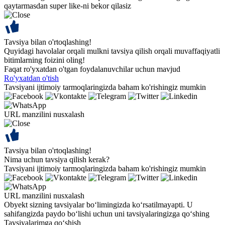
qaytarmasdan super like-ni bekor qilasiz
Tavsiya bilan o'rtoqlashing!
Quyidagi havolalar orqali mulkni tavsiya qilish orqali muvaffaqiyatli
bitimlarning foizini oling!
Faqat ro'yxatdan o'tgan foydalanuvchilar uchun mavjud
Ro'yxatdan o'tish
Tavsiyani ijtimoiy tarmoqlaringizda baham ko'rishingiz mumkin
URL manzilini nusxalash
Tavsiya bilan o'rtoqlashing!
Nima uchun tavsiya qilish kerak?
Tavsiyani ijtimoiy tarmoqlaringizda baham ko'rishingiz mumkin
URL manzilini nusxalash
Obyekt sizning tavsiyalar bo‘limingizda ko‘rsatilmayapti. U
sahifangizda paydo bo‘lishi uchun uni tavsiyalaringizga qo‘shing
Tavsiyalarimga qo‘shish