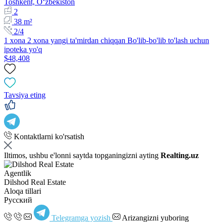
Toshkent, Oʻzbekiston
2
38 m²
2/4
1 xona 2 xona yangi ta'mirdan chiqqan Bo'lib-bo'lib to'lash uchun
ipoteka yo'q
$48,408
Tavsiya eting
Kontaktlarni ko'rsatish
Iltimos, ushbu e'lonni saytda topganingizni ayting
Realting.uz
Agentlik
Dilshod Real Estate
Aloqa tillari
Русский
Telegramga yozish
Arizangizni yuboring