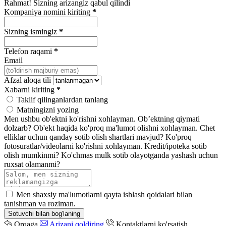
Rahmat! Sizning arizangiz qabul qilindi
Kompaniya nomini kiriting
*
Sizning ismingiz
*
Telefon raqami
*
Email
Afzal aloqa tili
Xabarni kiriting
*
Taklif qilinganlardan tanlang
Matningizni yozing
Men ushbu ob'ektni ko'rishni xohlayman.
Ob’ektning qiymati
dolzarb?
Ob'ekt haqida ko'proq ma'lumot olishni xohlayman.
Chet
elliklar uchun qanday sotib olish shartlari mavjud?
Ko'proq
fotosuratlar/videolarni ko'rishni xohlayman.
Kredit/ipoteka sotib
olish mumkinmi?
Ko'chmas mulk sotib olayotganda yashash uchun
ruxsat olamanmi?
Men shaxsiy ma'lumotlarni qayta ishlash qoidalari bilan
tanishman va roziman.
Sotuvchi bilan bog'laning
Orqaga
Arizani qoldiring
Kontaktlarni ko'rsatish