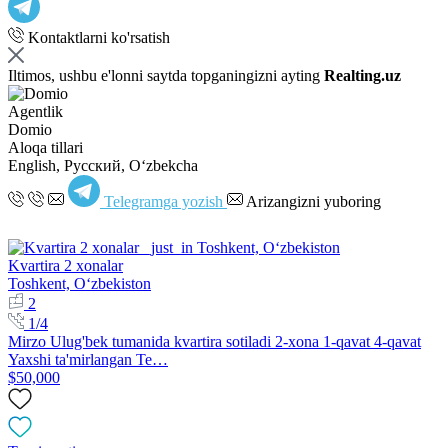
Kontaktlarni ko'rsatish
Iltimos, ushbu e'lonni saytda topganingizni ayting
Realting.uz
Agentlik
Domio
Aloqa tillari
English, Русский, Oʻzbekcha
Telegramga yozish
Arizangizni yuboring
Kvartira 2 xonalar
Toshkent, Oʻzbekiston
2
1/4
Mirzo Ulug'bek tumanida kvartira sotiladi 2-xona 1-qavat 4-qavat
Yaxshi ta'mirlangan Te…
$50,000