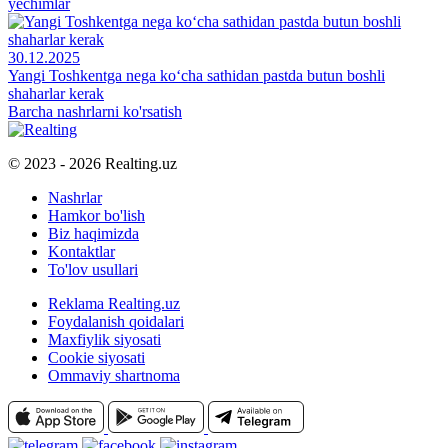
yechimlar
30.12.2025
Yangi Toshkentga nega ko‘cha sathidan pastda butun boshli
shaharlar kerak
Barcha nashrlarni ko'rsatish
© 2023 - 2026 Realting.uz
Nashrlar
Hamkor bo'lish
Biz haqimizda
Kontaktlar
To'lov usullari
Reklama Realting.uz
Foydalanish qoidalari
Maxfiylik siyosati
Cookie siyosati
Ommaviy shartnoma