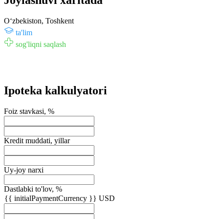
Joylashuvi xaritada
Oʻzbekiston, Toshkent
ta'lim
sog'liqni saqlash
Ipoteka kalkulyatori
Foiz stavkasi, %
Kredit muddati, yillar
Uy-joy narxi
Dastlabki to'lov, %
{{ initialPaymentCurrency }} USD