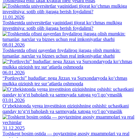
Toshkentga endi faqat kvadrat metr yetarli emas
11.01.2026
Toshkentda universitetlar yaqinidagi tijorat ko‘chmas mulkiga
investitsiya: sotib olib ijaraga berish foydalimi?
08.01.2026
Toshkentda ofisni qayerdan foydaliroq ijaraga olish mumkin:
tumanlar, narxlar va biznes uchun real imkoniyatlar sharhi
06.01.2026
“Portlovchi” hududlar: nega Jizzax va Surxondaryoda ko‘chmas
mulkka qiziqish tez sur’atlarda oshmoqda
03.01.2026
O‘zbekistonda yerga investitsion qiziqishning oshishi: uchastkani
qanday to‘g‘ri baholash va sarmoyada xatoga yo‘l qo‘ymaslik
31.12.2025
Toshkent bosim ostida — poytaxtning asosiy muammolari va real