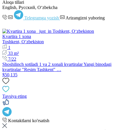
Aloqa tillari
English, Русский, Oʻzbekcha
Telegramga yozish
Arizangizni yuboring
Kvartira 1 xona
Toshkent, Oʻzbekiston
1
33 m²
7/22
Shoshilinch sotiladi 1 va 2 xonali kvartiralar Yangi binodagi
kvartiralar "Resim Tashkent" …
$50,135
Tavsiya eting
Kontaktlarni ko'rsatish