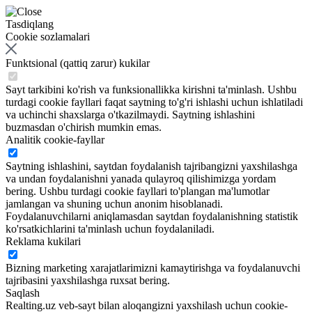
Tasdiqlang
Cookie sozlamalari
Funktsional (qattiq zarur) kukilar
Sayt tarkibini ko'rish va funksionallikka kirishni ta'minlash. Ushbu
turdagi cookie fayllari faqat saytning to'g'ri ishlashi uchun ishlatiladi
va uchinchi shaxslarga o'tkazilmaydi. Saytning ishlashini
buzmasdan o'chirish mumkin emas.
Analitik cookie-fayllar
Saytning ishlashini, saytdan foydalanish tajribangizni yaxshilashga
va undan foydalanishni yanada qulayroq qilishimizga yordam
bering. Ushbu turdagi cookie fayllari to'plangan ma'lumotlar
jamlangan va shuning uchun anonim hisoblanadi.
Foydalanuvchilarni aniqlamasdan saytdan foydalanishning statistik
ko'rsatkichlarini ta'minlash uchun foydalaniladi.
Reklama kukilari
Bizning marketing xarajatlarimizni kamaytirishga va foydalanuvchi
tajribasini yaxshilashga ruxsat bering.
Saqlash
Realting.uz veb-sayt bilan aloqangizni yaxshilash uchun cookie-