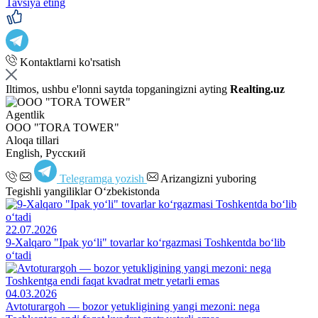
Tavsiya eting
Kontaktlarni ko'rsatish
Iltimos, ushbu e'lonni saytda topganingizni ayting
Realting.uz
Agentlik
OOO "TORA TOWER"
Aloqa tillari
English, Русский
Telegramga yozish
Arizangizni yuboring
Tegishli yangiliklar O‘zbekistonda
22.07.2026
9-Xalqaro "Ipak yo‘li" tovarlar ko‘rgazmasi Toshkentda bo‘lib
o‘tadi
04.03.2026
Avtoturargoh — bozor yetukligining yangi mezoni: nega