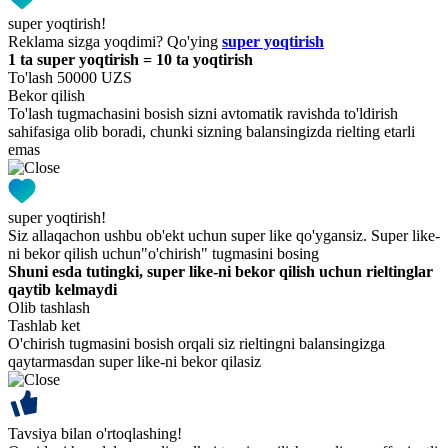
super yoqtirish!
Reklama sizga yoqdimi? Qo'ying
super yoqtirish
1 ta super yoqtirish = 10 ta yoqtirish
To'lash 50000 UZS
Bekor qilish
To'lash tugmachasini bosish sizni avtomatik ravishda to'ldirish
sahifasiga olib boradi, chunki sizning balansingizda rielting etarli
emas
super yoqtirish!
Siz allaqachon ushbu ob'ekt uchun super like qo'ygansiz. Super like-
ni bekor qilish uchun"o'chirish" tugmasini bosing
Shuni esda tutingki, super like-ni bekor qilish uchun rieltinglar
qaytib kelmaydi
Olib tashlash
Tashlab ket
O'chirish tugmasini bosish orqali siz rieltingni balansingizga
qaytarmasdan super like-ni bekor qilasiz
Tavsiya bilan o'rtoqlashing!