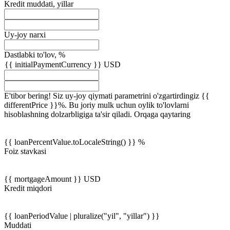
Kredit muddati, yillar
Uy-joy narxi
Dastlabki to'lov, %
{{ initialPaymentCurrency }} USD
E'tibor bering! Siz uy-joy qiymati parametrini o'zgartirdingiz {{
differentPrice }}%. Bu joriy mulk uchun oylik to'lovlarni
hisoblashning dolzarbligiga ta'sir qiladi.
Orqaga qaytaring
{{ loanPercentValue.toLocaleString() }} %
Foiz stavkasi
{{ mortgageAmount }} USD
Kredit miqdori
{{ loanPeriodValue | pluralize("yil", "yillar") }}
Muddati