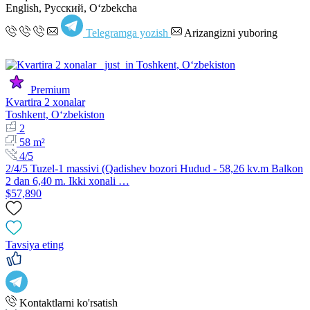
English, Русский, Oʻzbekcha
Telegramga yozish
Arizangizni yuboring
Premium
Kvartira 2 xonalar
Toshkent, Oʻzbekiston
2
58 m²
4/5
2/4/5 Tuzel-1 massivi (Qadishev bozori Hudud - 58,26 kv.m Balkon
2 dan 6,40 m. Ikki xonali …
$57,890
Tavsiya eting
Kontaktlarni ko'rsatish