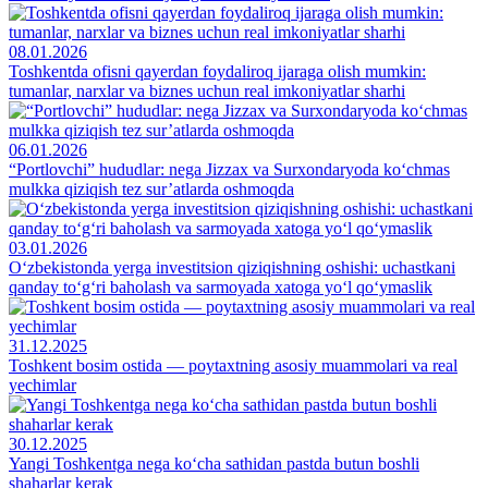
08.01.2026
Toshkentda ofisni qayerdan foydaliroq ijaraga olish mumkin:
tumanlar, narxlar va biznes uchun real imkoniyatlar sharhi
06.01.2026
“Portlovchi” hududlar: nega Jizzax va Surxondaryoda ko‘chmas
mulkka qiziqish tez sur’atlarda oshmoqda
03.01.2026
O‘zbekistonda yerga investitsion qiziqishning oshishi: uchastkani
qanday to‘g‘ri baholash va sarmoyada xatoga yo‘l qo‘ymaslik
31.12.2025
Toshkent bosim ostida — poytaxtning asosiy muammolari va real
yechimlar
30.12.2025
Yangi Toshkentga nega ko‘cha sathidan pastda butun boshli
shaharlar kerak