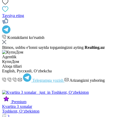
Tavsiya eting
Kontaktlarni ko'rsatish
Iltimos, ushbu e'lonni saytda topganingizni ayting
Realting.uz
Agentlik
КупиДом
Aloqa tillari
English, Русский, Oʻzbekcha
Telegramga yozish
Arizangizni yuboring
Premium
Kvartira 3 xonalar
Toshkent, Oʻzbekiston
3