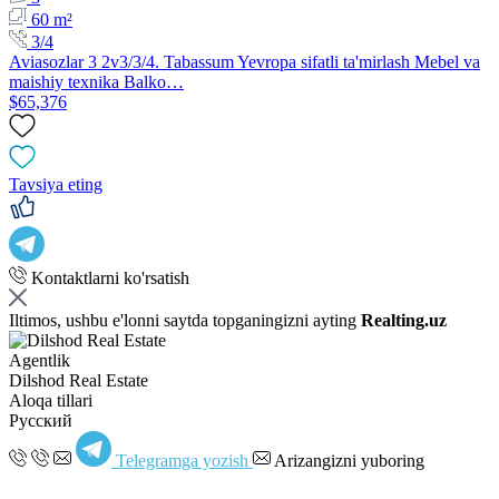
60 m²
3/4
Aviasozlar 3 2v3/3/4. Tabassum Yevropa sifatli ta'mirlash Mebel va
maishiy texnika Balko…
$65,376
Tavsiya eting
Kontaktlarni ko'rsatish
Iltimos, ushbu e'lonni saytda topganingizni ayting
Realting.uz
Agentlik
Dilshod Real Estate
Aloqa tillari
Русский
Telegramga yozish
Arizangizni yuboring