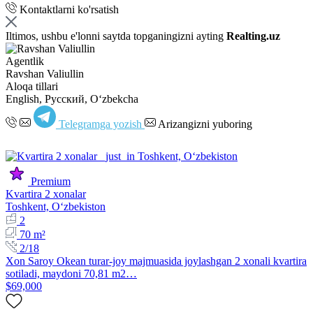
Kontaktlarni ko'rsatish
Iltimos, ushbu e'lonni saytda topganingizni ayting
Realting.uz
Agentlik
Ravshan Valiullin
Aloqa tillari
English, Русский, Oʻzbekcha
Telegramga yozish
Arizangizni yuboring
Premium
Kvartira 2 xonalar
Toshkent, Oʻzbekiston
2
70 m²
2/18
Xon Saroy Okean turar-joy majmuasida joylashgan 2 xonali kvartira
sotiladi, maydoni 70,81 m2…
$69,000