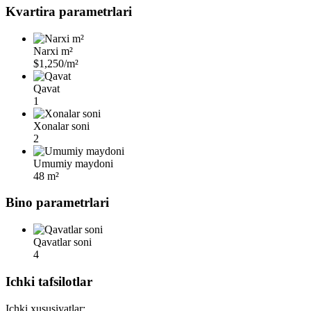
Kvartira parametrlari
Narxi m²
$1,250/m²
Qavat
1
Xonalar soni
2
Umumiy maydoni
48 m²
Bino parametrlari
Qavatlar soni
4
Ichki tafsilotlar
Ichki xususiyatlar: