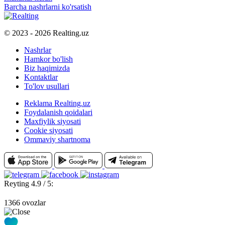
Barcha nashrlarni ko'rsatish
© 2023 - 2026 Realting.uz
Nashrlar
Hamkor bo'lish
Biz haqimizda
Kontaktlar
To'lov usullari
Reklama Realting.uz
Foydalanish qoidalari
Maxfiylik siyosati
Cookie siyosati
Ommaviy shartnoma
Reyting 4.9 / 5:
1366 ovozlar