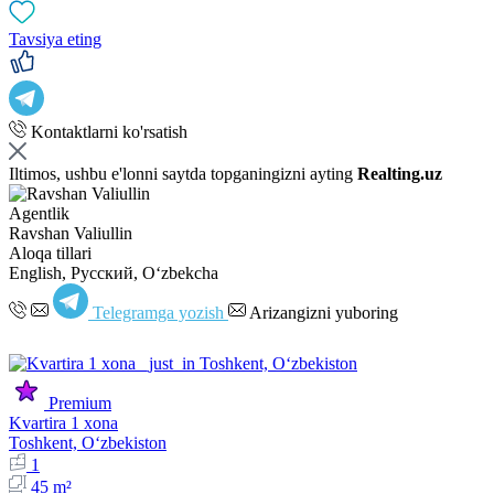
Tavsiya eting
Kontaktlarni ko'rsatish
Iltimos, ushbu e'lonni saytda topganingizni ayting
Realting.uz
Agentlik
Ravshan Valiullin
Aloqa tillari
English, Русский, Oʻzbekcha
Telegramga yozish
Arizangizni yuboring
Premium
Kvartira 1 xona
Toshkent, Oʻzbekiston
1
45 m²