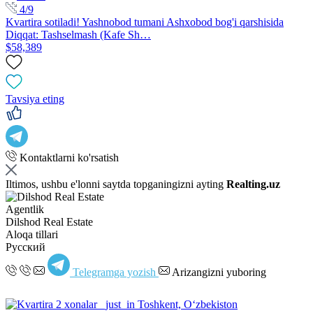
4/9
Kvartira sotiladi! Yashnobod tumani Ashxobod bog'i qarshisida
Diqqat: Tashselmash (Kafe Sh…
$58,389
Tavsiya eting
Kontaktlarni ko'rsatish
Iltimos, ushbu e'lonni saytda topganingizni ayting
Realting.uz
Agentlik
Dilshod Real Estate
Aloqa tillari
Русский
Telegramga yozish
Arizangizni yuboring