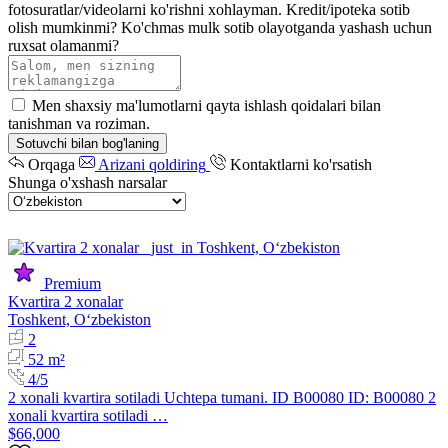
fotosuratlar/videolarni ko'rishni xohlayman.
Kredit/ipoteka sotib
olish mumkinmi?
Ko'chmas mulk sotib olayotganda yashash uchun
ruxsat olamanmi?
Men shaxsiy ma'lumotlarni qayta ishlash qoidalari bilan
tanishman va roziman.
Sotuvchi bilan bog'laning
Orqaga
Arizani qoldiring
Kontaktlarni ko'rsatish
Shunga o'xshash narsalar
Premium
Kvartira 2 xonalar
Toshkent, Oʻzbekiston
2
52 m²
4/5
2 xonali kvartira sotiladi Uchtepa tumani. ID B00080 ID: B00080 2
xonali kvartira sotiladi …
$66,000