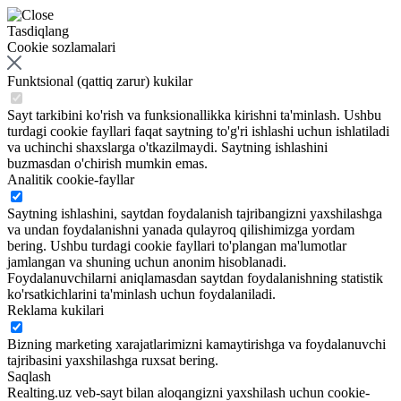
Tasdiqlang
Cookie sozlamalari
Funktsional (qattiq zarur) kukilar
Sayt tarkibini ko'rish va funksionallikka kirishni ta'minlash. Ushbu
turdagi cookie fayllari faqat saytning to'g'ri ishlashi uchun ishlatiladi
va uchinchi shaxslarga o'tkazilmaydi. Saytning ishlashini
buzmasdan o'chirish mumkin emas.
Analitik cookie-fayllar
Saytning ishlashini, saytdan foydalanish tajribangizni yaxshilashga
va undan foydalanishni yanada qulayroq qilishimizga yordam
bering. Ushbu turdagi cookie fayllari to'plangan ma'lumotlar
jamlangan va shuning uchun anonim hisoblanadi.
Foydalanuvchilarni aniqlamasdan saytdan foydalanishning statistik
ko'rsatkichlarini ta'minlash uchun foydalaniladi.
Reklama kukilari
Bizning marketing xarajatlarimizni kamaytirishga va foydalanuvchi
tajribasini yaxshilashga ruxsat bering.
Saqlash
Realting.uz veb-sayt bilan aloqangizni yaxshilash uchun cookie-