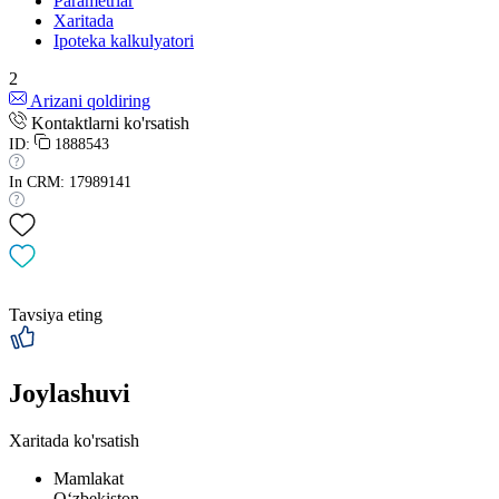
Parametrlar
Xaritada
Ipoteka kalkulyatori
2
Arizani qoldiring
Kontaktlarni ko'rsatish
ID:
1888543
In CRM: 17989141
Tavsiya eting
Joylashuvi
Xaritada ko'rsatish
Mamlakat
Oʻzbekiston