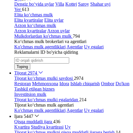
Dengiz bo‘yida uylar
Villa
Kottej
Saroy
Shahar uyi
Yer
613
Elita ko‘chmas mulk
Elita kvartiralar
Elita uylar
Arzon ko‘chmas mulk
Arzon kvartiralar
Arzon uylar
Mulkdorlardan ko'chmas mulk
794
Ko‘chmas mulk brokerlari va agentlari
Ko'chmas mulk agentliklari
Agentlar
Uy egalari
Reklamalarni ID bo'yicha qidiring
Toping
Tijorat
2974
Tijorat ko‘chmas mulki savdosi
2974
Restoran
Mehmonxona
Idora
Ishlab chiqarish
Ombor
Do'kon
Tashkil etilgan biznes
Investitsion mulk
Tijorat ko‘chmas mulki egalaridan
214
Tijorat ko‘chmas mulk agentlari
Ko'chmas mulk agentliklari
Agentlar
Uy egalari
Ijara
5447
Qisqa muddatli ijara
436
Kvartira
Studiya kvartirasi
Uy
Tijorat ko‘chmas mulkni qisqa muddatli ijaraga berish
14