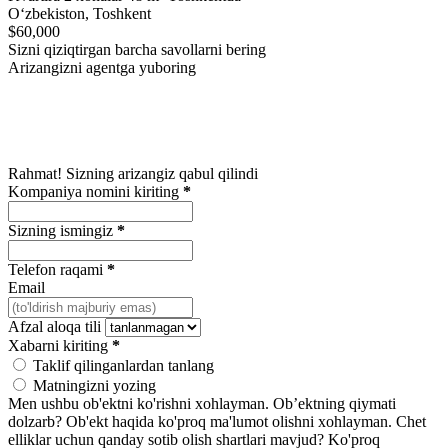
Oʻzbekiston, Toshkent
$60,000
Sizni qiziqtirgan barcha savollarni bering
Arizangizni agentga yuboring
Rahmat! Sizning arizangiz qabul qilindi
Kompaniya nomini kiriting
*
Sizning ismingiz
*
Telefon raqami
*
Email
Afzal aloqa tili
Xabarni kiriting
*
Taklif qilinganlardan tanlang
Matningizni yozing
Men ushbu ob'ektni ko'rishni xohlayman.
Ob’ektning qiymati
dolzarb?
Ob'ekt haqida ko'proq ma'lumot olishni xohlayman.
Chet
elliklar uchun qanday sotib olish shartlari mavjud?
Ko'proq