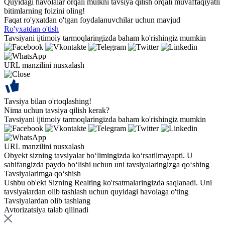
Quyidagi havolalar orqali mulkni tavsiya qilish orqali muvaffaqiyatli
bitimlarning foizini oling!
Faqat ro'yxatdan o'tgan foydalanuvchilar uchun mavjud
Ro'yxatdan o'tish
Tavsiyani ijtimoiy tarmoqlaringizda baham ko'rishingiz mumkin
URL manzilini nusxalash
Tavsiya bilan o'rtoqlashing!
Nima uchun tavsiya qilish kerak?
Tavsiyani ijtimoiy tarmoqlaringizda baham ko'rishingiz mumkin
URL manzilini nusxalash
Obyekt sizning tavsiyalar bo‘limingizda ko‘rsatilmayapti. U
sahifangizda paydo bo‘lishi uchun uni tavsiyalaringizga qo‘shing
Tavsiyalarimga qo‘shish
Ushbu ob'ekt Sizning Realting ko'rsatmalaringizda saqlanadi. Uni
tavsiyalardan olib tashlash uchun quyidagi havolaga o'ting
Tavsiyalardan olib tashlang
Avtorizatsiya talab qilinadi