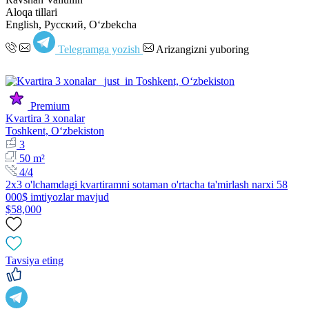
Aloqa tillari
English, Русский, Oʻzbekcha
Telegramga yozish
Arizangizni yuboring
Premium
Kvartira 3 xonalar
Toshkent, Oʻzbekiston
3
50 m²
4/4
2x3 o'lchamdagi kvartiramni sotaman o'rtacha ta'mirlash narxi 58
000$ imtiyozlar mavjud
$58,000
Tavsiya eting