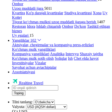
Ombor
Uzoq muddatli ijara
5011
Kvartira
Ko'p darajali kvartiralar
Studiya kvartirasi
Xona
Uy
Kottej
Tijorat ko‘chmas mulkni uzoq muddatli ijaraga berish
1407
Restoran
Idora
Ishlab chiqarish
Ombor
Do'kon
Tashkil etilgan
biznes
Uy egalari
15
Yangiliklar
102
Aktsiyalar, chegirmalar va kompaniya press-relizlari
Ko'chmas mulk yangiliklari
Kompaniya yangiliklari
Analitika
Intervyu
Shaxsiy tajriba
Ko'chmas mulk sotib olish
Soliqlar
Ish
Chet elda hayot
Investitsiyalar
Vizalar
Sayohat uchun aviachiptalar
Assotsiatsiyasi
Realting Travel
Toping
Tilni tanlang:
Valyuta:
Oʻz
USD