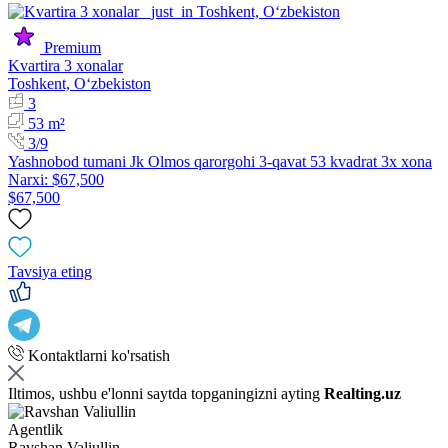
Premium
Kvartira 3 xonalar
Toshkent, Oʻzbekiston
3
53 m²
3/9
Yashnobod tumani Jk Olmos qarorgohi 3-qavat 53 kvadrat 3x xona
Narxi: $67,500
$67,500
Tavsiya eting
Kontaktlarni ko'rsatish
Iltimos, ushbu e'lonni saytda topganingizni ayting
Realting.uz
Agentlik
Ravshan Valiullin