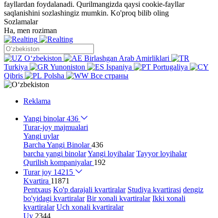
fayllardan foydalanadi. Qurilmangizda qaysi cookie-fayllar
saqlanishini sozlashingiz mumkin.
Ko'proq bilib oling
Sozlamalar
Ha, men roziman
Oʻzbekiston
Birlashgan Arab Amirliklari
Turkiya
Yunoniston
Ispaniya
Portugaliya
Qibris
Polsha
Все страны
Reklama
Yangi binolar
436
Turar-joy majmualari
Yangi uylar
Barcha Yangi Binolar
436
barcha yangi binolar
Yangi loyihalar
Tayyor loyihalar
Qurilish kompaniyalar
192
Turar joy
14215
Kvartira
11871
Pentxaus
Ko'p darajali kvartiralar
Studiya kvartirasi
dengiz
bo'yidagi kvartiralar
Bir xonali kvartiralar
Ikki xonali
kvartiralar
Uch xonali kvartiralar
Uy
2344