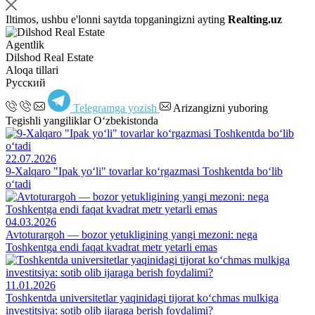
Iltimos, ushbu e'lonni saytda topganingizni ayting
Realting.uz
Agentlik
Dilshod Real Estate
Aloqa tillari
Русский
Telegramga yozish
Arizangizni yuboring
Tegishli yangiliklar O‘zbekistonda
22.07.2026
9-Xalqaro "Ipak yo‘li" tovarlar ko‘rgazmasi Toshkentda bo‘lib
o‘tadi
04.03.2026
Avtoturargoh — bozor yetukligining yangi mezoni: nega
Toshkentga endi faqat kvadrat metr yetarli emas
11.01.2026
Toshkentda universitetlar yaqinidagi tijorat ko‘chmas mulkiga
investitsiya: sotib olib ijaraga berish foydalimi?