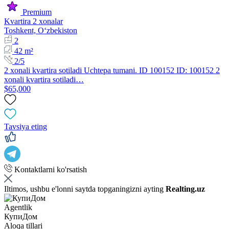
Premium
Kvartira 2 xonalar
Toshkent, Oʻzbekiston
2
42 m²
2/5
2 xonali kvartira sotiladi Uchtepa tumani. ID 100152 ID: 100152 2
xonali kvartira sotiladi…
$65,000
Tavsiya eting
Kontaktlarni ko'rsatish
Iltimos, ushbu e'lonni saytda topganingizni ayting
Realting.uz
Agentlik
КупиДом
Aloqa tillari