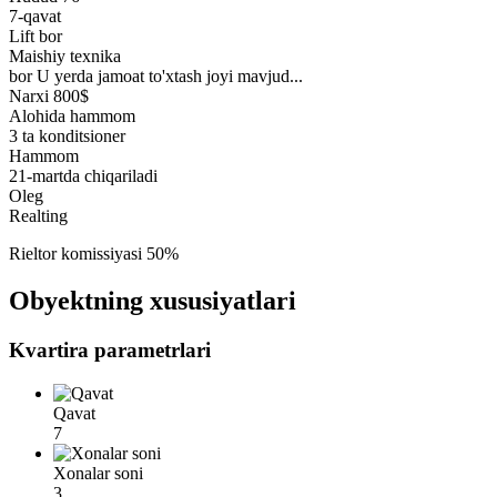
7-qavat
Lift bor
Maishiy texnika
bor U yerda jamoat to'xtash joyi mavjud...
Narxi 800$
Alohida hammom
3 ta konditsioner
Hammom
21-martda chiqariladi
Oleg
Realting
Rieltor komissiyasi 50%
Obyektning xususiyatlari
Kvartira parametrlari
Qavat
7
Xonalar soni
3