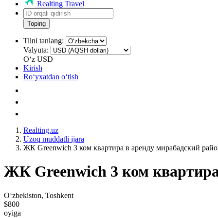
Realting Travel
Toping
Tilni tanlang:
Valyuta:
Oʻz
USD
Kirish
Roʻyxatdan oʻtish
Realting.uz
Uzoq muddatli ijara
ЖК Greenwich 3 ком квартира в аренду мирабадский рай
ЖК Greenwich 3 ком квартира
Oʻzbekiston, Toshkent
$800
oyiga