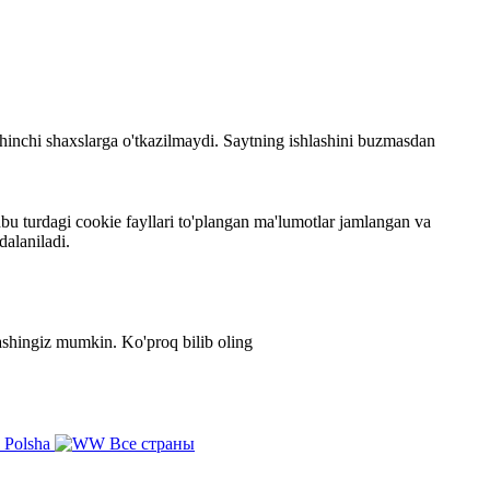
 uchinchi shaxslarga o'tkazilmaydi. Saytning ishlashini buzmasdan
bu turdagi cookie fayllari to'plangan ma'lumotlar jamlangan va
dalaniladi.
zlashingiz mumkin.
Ko'proq bilib oling
Polsha
Все страны