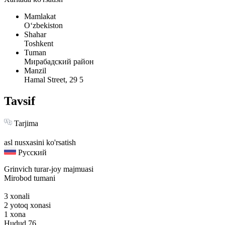
Mamlakat
Oʻzbekiston
Shahar
Toshkent
Tuman
Мирабадский район
Manzil
Hamal Street, 29 5
Tavsif
Tarjima
asl nusxasini ko'rsatish
Русский
Grinvich turar-joy majmuasi
Mirobod tumani
3 xonali
2 yotoq xonasi
1 xona
Hudud 76