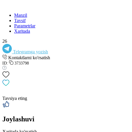
Manzil
Tavsif
Parametrlar
Xaritada
26
Telegramga yozish
Kontaktlarni ko'rsatish
ID:
3733798
Tavsiya eting
Joylashuvi
Xaritada ko'rsatish