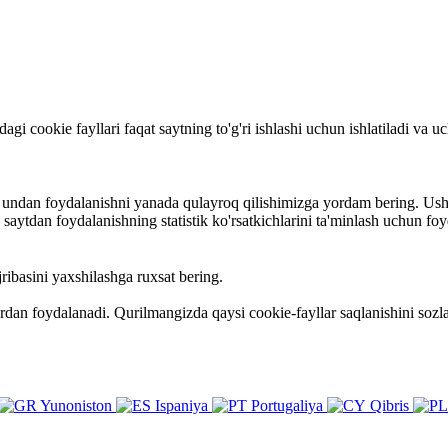
rdagi cookie fayllari faqat saytning to'g'ri ishlashi uchun ishlatiladi va
va undan foydalanishni yanada qulayroq qilishimizga yordam bering. Ush
ytdan foydalanishning statistik ko'rsatkichlarini ta'minlash uchun foy
ribasini yaxshilashga ruxsat bering.
ardan foydalanadi. Qurilmangizda qaysi cookie-fayllar saqlanishini so
Yunoniston
Ispaniya
Portugaliya
Qibris