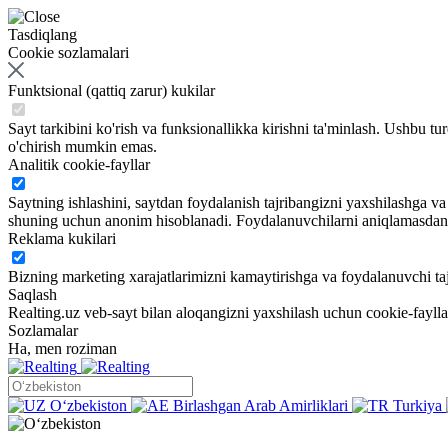
Tasdiqlang
Cookie sozlamalari
Funktsional (qattiq zarur) kukilar
Sayt tarkibini ko'rish va funksionallikka kirishni ta'minlash. Ushbu tu
o'chirish mumkin emas.
Analitik cookie-fayllar
Saytning ishlashini, saytdan foydalanish tajribangizni yaxshilashga 
shuning uchun anonim hisoblanadi. Foydalanuvchilarni aniqlamasdan sa
Reklama kukilari
Bizning marketing xarajatlarimizni kamaytirishga va foydalanuvchi taj
Saqlash
Realting.uz veb-sayt bilan aloqangizni yaxshilash uchun cookie-fayll
Sozlamalar
Ha, men roziman
Oʻzbekiston
Birlashgan Arab Amirliklari
Turkiya