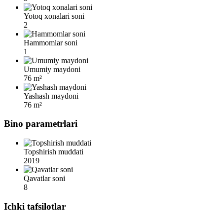
Yotoq xonalari soni
2
Hammomlar soni
1
Umumiy maydoni
76 m²
Yashash maydoni
76 m²
Bino parametrlari
Topshirish muddati
2019
Qavatlar soni
8
Ichki tafsilotlar