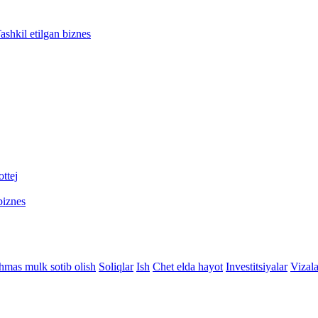
ashkil etilgan biznes
ttej
biznes
hmas mulk sotib olish
Soliqlar
Ish
Chet elda hayot
Investitsiyalar
Vizala