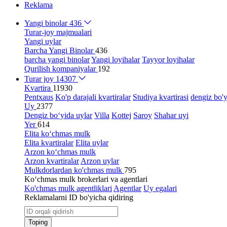
Reklama
Yangi binolar
436
Turar-joy majmualari
Yangi uylar
Barcha Yangi Binolar
436
barcha yangi binolar
Yangi loyihalar
Tayyor loyihalar
Qurilish kompaniyalar
192
Turar joy
14307
Kvartira
11930
Pentxaus
Ko'p darajali kvartiralar
Studiya kvartirasi
dengiz bo'y
Uy
2377
Dengiz bo‘yida uylar
Villa
Kottej
Saroy
Shahar uyi
Yer
614
Elita ko‘chmas mulk
Elita kvartiralar
Elita uylar
Arzon ko‘chmas mulk
Arzon kvartiralar
Arzon uylar
Mulkdorlardan ko'chmas mulk
795
Ko‘chmas mulk brokerlari va agentlari
Ko'chmas mulk agentliklari
Agentlar
Uy egalari
Reklamalarni ID bo'yicha qidiring
Toping