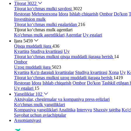
Tijorat
3022
Tijorat ko‘chmas mulki savdosi
3022
Restoran
Mehmonxona
Idora
Ishlab chiqarish
Ombor
Do'kon
T
Investitsion mulk
Tijorat ko‘chmas mulki egalaridan
216
Tijorat ko‘chmas mulk agentlari
Ko'chmas mulk agentliklari
Agentlar
Uy egalari
Ijara
5459
Qisqa muddatli ijara
436
Kvartira
Studiya kvartirasi
Uy
Tijorat ko‘chmas mulkni qisqa muddatli ijaraga berish
14
Ombor
Uzoq muddatli ijara
5023
Kvartira
Ko'p darajali kvartiralar
Studiya kvartirasi
Xona
Uy
Ko
Tijorat ko‘chmas mulkni uzoq muddatli ijaraga berish
1419
Restoran
Idora
Ishlab chiqarish
Ombor
Do'kon
Tashkil etilgan 
Uy egalari
15
Yangiliklar
102
Aktsiyalar, chegirmalar va kompaniya press-relizlari
Ko'chmas mulk yangiliklari
Kompaniya yangiliklari
Analitika
Intervyu
Shaxsiy tajriba
Ko'c
Sayohat uchun aviachiptalar
Assotsiatsiyasi