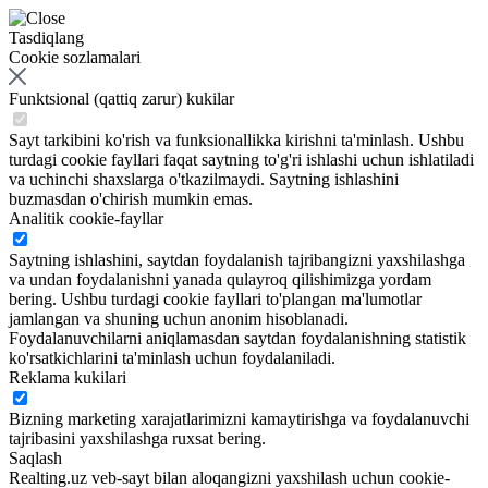
Tasdiqlang
Cookie sozlamalari
Funktsional (qattiq zarur) kukilar
Sayt tarkibini ko'rish va funksionallikka kirishni ta'minlash. Ushbu
turdagi cookie fayllari faqat saytning to'g'ri ishlashi uchun ishlatiladi
va uchinchi shaxslarga o'tkazilmaydi. Saytning ishlashini
buzmasdan o'chirish mumkin emas.
Analitik cookie-fayllar
Saytning ishlashini, saytdan foydalanish tajribangizni yaxshilashga
va undan foydalanishni yanada qulayroq qilishimizga yordam
bering. Ushbu turdagi cookie fayllari to'plangan ma'lumotlar
jamlangan va shuning uchun anonim hisoblanadi.
Foydalanuvchilarni aniqlamasdan saytdan foydalanishning statistik
ko'rsatkichlarini ta'minlash uchun foydalaniladi.
Reklama kukilari
Bizning marketing xarajatlarimizni kamaytirishga va foydalanuvchi
tajribasini yaxshilashga ruxsat bering.
Saqlash
Realting.uz veb-sayt bilan aloqangizni yaxshilash uchun cookie-