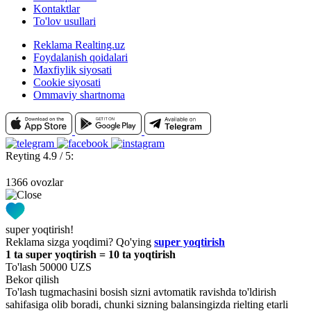
Kontaktlar
To'lov usullari
Reklama Realting.uz
Foydalanish qoidalari
Maxfiylik siyosati
Cookie siyosati
Ommaviy shartnoma
Reyting 4.9 / 5:
1366 ovozlar
super yoqtirish!
Reklama sizga yoqdimi? Qo'ying
super yoqtirish
1 ta super yoqtirish = 10 ta yoqtirish
To'lash 50000 UZS
Bekor qilish
To'lash tugmachasini bosish sizni avtomatik ravishda to'ldirish
sahifasiga olib boradi, chunki sizning balansingizda rielting etarli