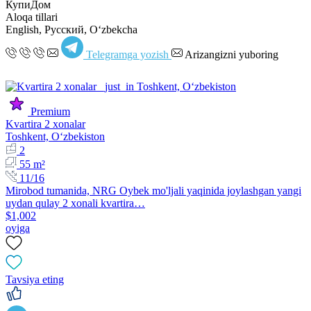
КупиДом
Aloqa tillari
English, Русский, Oʻzbekcha
Telegramga yozish
Arizangizni yuboring
Premium
Kvartira 2 xonalar
Toshkent, Oʻzbekiston
2
55 m²
11/16
Mirobod tumanida, NRG Oybek mo'ljali yaqinida joylashgan yangi
uydan qulay 2 xonali kvartira…
$1,002
oyiga
Tavsiya eting