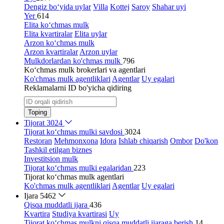
Dengiz bo‘yida uylar
Villa
Kottej
Saroy
Shahar uyi
Yer
614
Elita ko‘chmas mulk
Elita kvartiralar
Elita uylar
Arzon ko‘chmas mulk
Arzon kvartiralar
Arzon uylar
Mulkdorlardan ko'chmas mulk
796
Ko‘chmas mulk brokerlari va agentlari
Ko'chmas mulk agentliklari
Agentlar
Uy egalari
Reklamalarni ID bo'yicha qidiring
Toping
Tijorat
3024
Tijorat ko‘chmas mulki savdosi
3024
Restoran
Mehmonxona
Idora
Ishlab chiqarish
Ombor
Do'kon
Tashkil etilgan biznes
Investitsion mulk
Tijorat ko‘chmas mulki egalaridan
223
Tijorat ko‘chmas mulk agentlari
Ko'chmas mulk agentliklari
Agentlar
Uy egalari
Ijara
5462
Qisqa muddatli ijara
436
Kvartira
Studiya kvartirasi
Uy
Tijorat ko‘chmas mulkni qisqa muddatli ijaraga berish
14