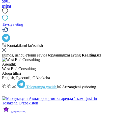
$901
oyiga
Tavsiya eting
Kontaktlarni ko'rsatish
Iltimos, ushbu e'lonni saytda topganingizni ayting
Realting.uz
Agentlik
West End Consulting
Aloqa tillari
English, Русский, Oʻzbekcha
Telegramga yozish
Arizangizni yuboring
Premium