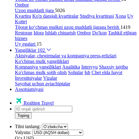
Ombor
Uzoq muddatli ijara
5026
Kvartira
Ko'p darajali kvartiralar
Studiya kvartirasi
Xona
Uy
Kottej
Tijorat ko‘chmas mulkni uzoq muddatli ijaraga berish
1419
Restoran
Idora
Ishlab chiqarish
Ombor
Do'kon
Tashkil etilgan
biznes
Uy egalari
15
Yangiliklar
102
Aktsiyalar, chegirmalar va kompaniya press-relizlari
Ko'chmas mulk yangiliklari
Kompaniya yangiliklari
Analitika
Intervyu
Shaxsiy tajriba
Ko'chmas mulk sotib olish
Soliqlar
Ish
Chet elda hayot
Investitsiyalar
Vizalar
Sayohat uchun aviachiptalar
Assotsiatsiyasi
Realting Travel
Toping
Tilni tanlang:
Valyuta:
Oʻz
USD