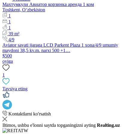
Махтумкули Авиатор корзинка аренда 1 ком
Toshkent, Oʻzbekiston
1
1
1
39 m²
4/9
Aviator savati ijaraga LCD Parkent Plaza 1 xona/4/9 umumiy
maydoni 38,5 kv.m. narxi 500 +1…
$500
oyiga
1
Tavsiya eting
Kontaktlarni ko'rsatish
Iltimos, ushbu e'lonni saytda topganingizni ayting
Realting.uz