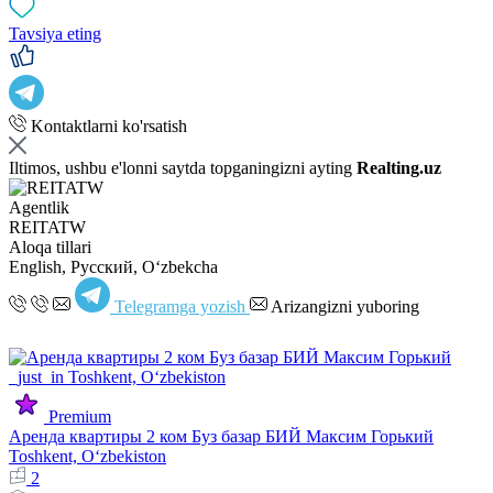
Tavsiya eting
Kontaktlarni ko'rsatish
Iltimos, ushbu e'lonni saytda topganingizni ayting
Realting.uz
Agentlik
REITATW
Aloqa tillari
English, Русский, Oʻzbekcha
Telegramga yozish
Arizangizni yuboring
Premium
Аренда квартиры 2 ком Буз базар БИЙ Максим Горький
Toshkent, Oʻzbekiston
2