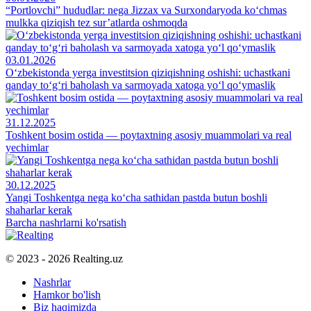
“Portlovchi” hududlar: nega Jizzax va Surxondaryoda ko‘chmas
mulkka qiziqish tez sur’atlarda oshmoqda
03.01.2026
O‘zbekistonda yerga investitsion qiziqishning oshishi: uchastkani
qanday to‘g‘ri baholash va sarmoyada xatoga yo‘l qo‘ymaslik
31.12.2025
Toshkent bosim ostida — poytaxtning asosiy muammolari va real
yechimlar
30.12.2025
Yangi Toshkentga nega ko‘cha sathidan pastda butun boshli
shaharlar kerak
Barcha nashrlarni ko'rsatish
© 2023 - 2026 Realting.uz
Nashrlar
Hamkor bo'lish
Biz haqimizda