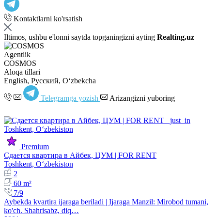
Kontaktlarni ko'rsatish
Iltimos, ushbu e'lonni saytda topganingizni ayting
Realting.uz
Agentlik
COSMOS
Aloqa tillari
English, Русский, Oʻzbekcha
Telegramga yozish
Arizangizni yuboring
Premium
Сдается квартира в Айбек, ЦУМ | FOR RENT
Toshkent, Oʻzbekiston
2
60 m²
7/9
Aybekda kvartira ijaraga beriladi | Ijaraga Manzil: Mirobod tumani,
ko'ch. Shahrisabz, diq…