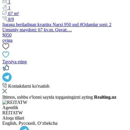
1
1
67 m²
8/9
Ijaraga beriladigan kvartira Narxi 950 usd #Odamlar soni: 2
Umumiy maydoni: 67 kv.m. Qavat:…
$950
oyiga
Tavsiya eting
Kontaktlarni ko'rsatish
Iltimos, ushbu e'lonni saytda topganingizni ayting
Realting.uz
Agentlik
REITATW
Aloqa tillari
English, Русский, Oʻzbekcha