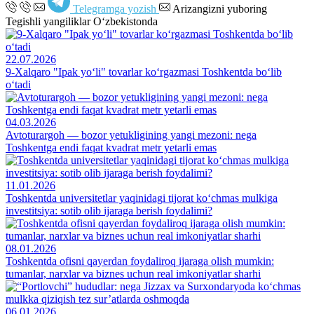
Telegramga yozish
Arizangizni yuboring
Tegishli yangiliklar O‘zbekistonda
22.07.2026
9-Xalqaro "Ipak yo‘li" tovarlar ko‘rgazmasi Toshkentda bo‘lib
o‘tadi
04.03.2026
Avtoturargoh — bozor yetukligining yangi mezoni: nega
Toshkentga endi faqat kvadrat metr yetarli emas
11.01.2026
Toshkentda universitetlar yaqinidagi tijorat ko‘chmas mulkiga
investitsiya: sotib olib ijaraga berish foydalimi?
08.01.2026
Toshkentda ofisni qayerdan foydaliroq ijaraga olish mumkin:
tumanlar, narxlar va biznes uchun real imkoniyatlar sharhi
06.01.2026