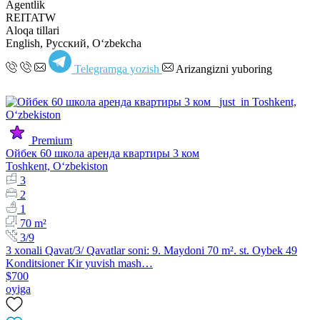
Agentlik
REITATW
Aloqa tillari
English, Русский, Oʻzbekcha
Telegramga yozish
Arizangizni yuboring
Premium
Ойбек 60 школа аренда квартиры 3 ком
Toshkent, Oʻzbekiston
3
2
1
70 m²
3/9
3 xonali Qavat/3/ Qavatlar soni: 9. Maydoni 70 m². st. Oybek 49
Konditsioner Kir yuvish mash…
$700
oyiga