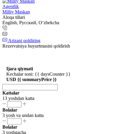
Agentlik
Milliy Maskan
Aloqa tillari
English, Русский, Oʻzbekcha
Arizani qoldiring
Rezervatsiya buyurtmasini qoldirish
Ijara qiymati
Kechalar soni: {{ daysCounter }}
USD {{ summaryPrice }}
Kattalar
13 yoshdan katta
Bolalar
3 yosh va undan katta
Bolalar
3 yoshgacha