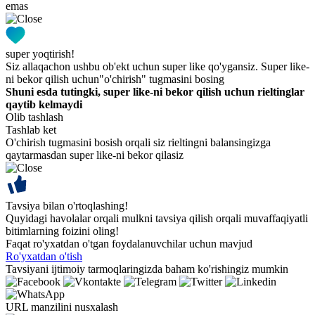
emas
super yoqtirish!
Siz allaqachon ushbu ob'ekt uchun super like qo'ygansiz. Super like-
ni bekor qilish uchun"o'chirish" tugmasini bosing
Shuni esda tutingki, super like-ni bekor qilish uchun rieltinglar
qaytib kelmaydi
Olib tashlash
Tashlab ket
O'chirish tugmasini bosish orqali siz rieltingni balansingizga
qaytarmasdan super like-ni bekor qilasiz
Tavsiya bilan o'rtoqlashing!
Quyidagi havolalar orqali mulkni tavsiya qilish orqali muvaffaqiyatli
bitimlarning foizini oling!
Faqat ro'yxatdan o'tgan foydalanuvchilar uchun mavjud
Ro'yxatdan o'tish
Tavsiyani ijtimoiy tarmoqlaringizda baham ko'rishingiz mumkin
URL manzilini nusxalash