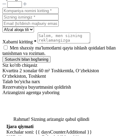
Xabarni kiriting
*
Men shaxsiy ma'lumotlarni qayta ishlash qoidalari bilan
tanishman va roziman.
Sotuvchi bilan bog'laning
Siz ko'rib chiqasiz
Kvartira 2 xonalar 60 m² Toshkentda, Oʻzbekiston
Oʻzbekiston, Toshkent
Talab bo'yicha narx
Rezervatsiya buyurtmasini qoldirish
Arizangizni agentga yuboring
Rahmat! Sizning arizangiz qabul qilindi
Ijara qiymati
Kechalar soni: {{ daysCounterAdditional }}