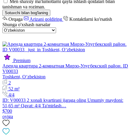
Men shaxsiy ma'lumotlarni qayta ishlash qoidalari bilan
tanishman va roziman.
Sotuvchi bilan bog'laning
Orqaga
Arizani qoldiring
Kontaktlarni ko'rsatish
Shunga o'xshash narsalar
Premium
Аренда квартира 2-комнатная Мирзо-Улугбекский район. ID
V00033
Toshkent, Oʻzbekiston
2
52 m²
4/4
ID: V00033 2 xonali kvartirani ijaraga oling Umumiy maydoni:
51,65 m² Qavat: 4/4 Ta'mirlash…
$700
oyiga