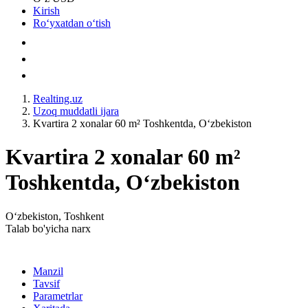
Kirish
Roʻyxatdan oʻtish
Realting.uz
Uzoq muddatli ijara
Kvartira 2 xonalar 60 m² Toshkentda, Oʻzbekiston
Kvartira 2 xonalar 60 m²
Toshkentda, Oʻzbekiston
Oʻzbekiston, Toshkent
Talab bo'yicha narx
Manzil
Tavsif
Parametrlar