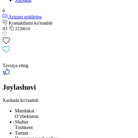
Xaritada
6
Arizani qoldiring
Kontaktlarni ko'rsatish
ID:
2220610
Tavsiya eting
Joylashuvi
Xaritada ko'rsatish
Mamlakat
Oʻzbekiston
Shahar
Toshkent
Tuman