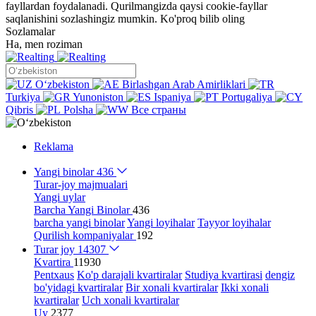
fayllardan foydalanadi. Qurilmangizda qaysi cookie-fayllar
saqlanishini sozlashingiz mumkin.
Ko'proq bilib oling
Sozlamalar
Ha, men roziman
Oʻzbekiston
Birlashgan Arab Amirliklari
Turkiya
Yunoniston
Ispaniya
Portugaliya
Qibris
Polsha
Все страны
Reklama
Yangi binolar
436
Turar-joy majmualari
Yangi uylar
Barcha Yangi Binolar
436
barcha yangi binolar
Yangi loyihalar
Tayyor loyihalar
Qurilish kompaniyalar
192
Turar joy
14307
Kvartira
11930
Pentxaus
Ko'p darajali kvartiralar
Studiya kvartirasi
dengiz
bo'yidagi kvartiralar
Bir xonali kvartiralar
Ikki xonali
kvartiralar
Uch xonali kvartiralar
Uy
2377