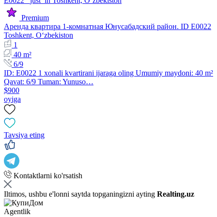
Premium
Аренда квартира 1-комнатная Юнусабадский район. ID E0022
Toshkent, Oʻzbekiston
1
40 m²
6/9
ID: E0022 1 xonali kvartirani ijaraga oling Umumiy maydoni: 40 m²
Qavat: 6/9 Tuman: Yunuso…
$900
oyiga
Tavsiya eting
Kontaktlarni ko'rsatish
Iltimos, ushbu e'lonni saytda topganingizni ayting
Realting.uz
Agentlik