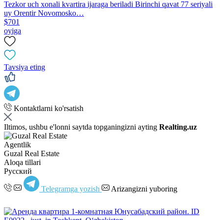
Tezkor uch xonali kvartira ijaraga beriladi Birinchi qavat 77 seriyali
uy Orentir Novomosko…
$701
oyiga
Tavsiya eting
Kontaktlarni ko'rsatish
Iltimos, ushbu e'lonni saytda topganingizni ayting
Realting.uz
Agentlik
Guzal Real Estate
Aloqa tillari
Русский
Telegramga yozish
Arizangizni yuboring