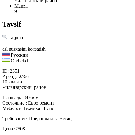
Чиланзарский район
Manzil
9
Tavsif
Tarjima
asl nusxasini ko'rsatish
Русский
Oʻzbekcha
ID: 2351
Аренда 2/3/6
10 квартал
Чиланзарский район
Площадь : 60кв.м
Состояние : Евро ремонт
Мебель и Техника : Есть
Требование: Предоплата за месяц
Цена :750$