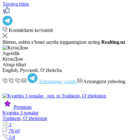
Tavsiya eting
Kontaktlarni ko'rsatish
Iltimos, ushbu e'lonni saytda topganingizni ayting
Realting.uz
Agentlik
КупиДом
Aloqa tillari
English, Русский, Oʻzbekcha
Telegramga yozish
Arizangizni yuboring
Premium
Kvartira 3 xonalar
Toshkent, Oʻzbekiston
3
78 m²
1/4