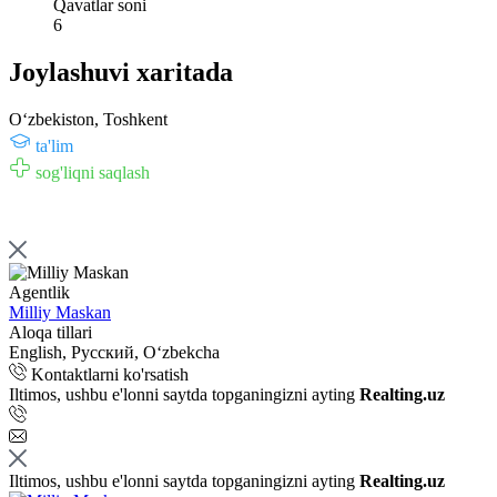
Qavatlar soni
6
Joylashuvi xaritada
Oʻzbekiston, Toshkent
ta'lim
sog'liqni saqlash
Agentlik
Milliy Maskan
Aloqa tillari
English, Русский, Oʻzbekcha
Kontaktlarni ko'rsatish
Iltimos, ushbu e'lonni saytda topganingizni ayting
Realting.uz
Iltimos, ushbu e'lonni saytda topganingizni ayting
Realting.uz