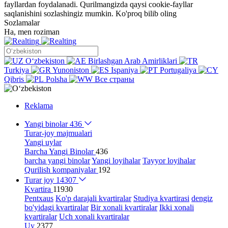
fayllardan foydalanadi. Qurilmangizda qaysi cookie-fayllar
saqlanishini sozlashingiz mumkin.
Ko'proq bilib oling
Sozlamalar
Ha, men roziman
Oʻzbekiston
Birlashgan Arab Amirliklari
Turkiya
Yunoniston
Ispaniya
Portugaliya
Qibris
Polsha
Все страны
Reklama
Yangi binolar
436
Turar-joy majmualari
Yangi uylar
Barcha Yangi Binolar
436
barcha yangi binolar
Yangi loyihalar
Tayyor loyihalar
Qurilish kompaniyalar
192
Turar joy
14307
Kvartira
11930
Pentxaus
Ko'p darajali kvartiralar
Studiya kvartirasi
dengiz
bo'yidagi kvartiralar
Bir xonali kvartiralar
Ikki xonali
kvartiralar
Uch xonali kvartiralar
Uy
2377