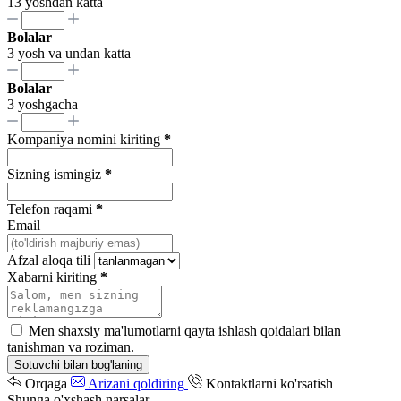
13 yoshdan katta
Bolalar
3 yosh va undan katta
Bolalar
3 yoshgacha
Kompaniya nomini kiriting
*
Sizning ismingiz
*
Telefon raqami
*
Email
Afzal aloqa tili
Xabarni kiriting
*
Men shaxsiy ma'lumotlarni qayta ishlash qoidalari bilan
tanishman va roziman.
Sotuvchi bilan bog'laning
Orqaga
Arizani qoldiring
Kontaktlarni ko'rsatish
Shunga o'xshash narsalar