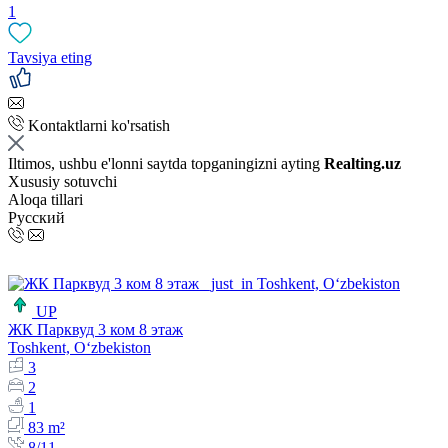
1
Tavsiya eting
Kontaktlarni ko'rsatish
Iltimos, ushbu e'lonni saytda topganingizni ayting
Realting.uz
Xususiy sotuvchi
Aloqa tillari
Русский
UP
ЖК Парквуд 3 ком 8 этаж
Toshkent, Oʻzbekiston
3
2
1
83 m²
8/11