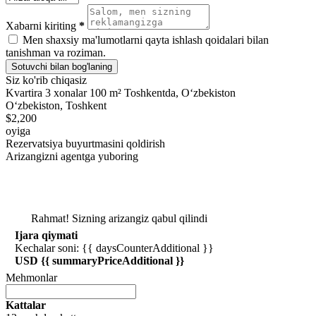
Xabarni kiriting
*
Men shaxsiy ma'lumotlarni qayta ishlash qoidalari bilan
tanishman va roziman.
Sotuvchi bilan bog'laning
Siz ko'rib chiqasiz
Kvartira 3 xonalar 100 m² Toshkentda, Oʻzbekiston
Oʻzbekiston, Toshkent
$2,200
oyiga
Rezervatsiya buyurtmasini qoldirish
Arizangizni agentga yuboring
Rahmat! Sizning arizangiz qabul qilindi
Ijara qiymati
Kechalar soni: {{ daysCounterAdditional }}
USD {{ summaryPriceAdditional }}
Mehmonlar
Kattalar