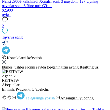
Narxi 2900$ kelishiladi Xonalar soni: 3 maydoni: 127 Uyning
qavatlar soni: 6 Bino turi: G'is…
$2,900
oyiga
2
Tavsiya eting
Kontaktlarni ko'rsatish
Iltimos, ushbu e'lonni saytda topganingizni ayting
Realting.uz
Agentlik
REITATW
Aloqa tillari
English, Русский, Oʻzbekcha
Telegramga yozish
Arizangizni yuboring