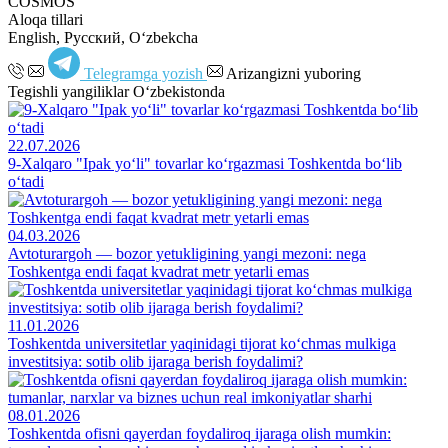
COSMOS
Aloqa tillari
English, Русский, Oʻzbekcha
Telegramga yozish
Arizangizni yuboring
Tegishli yangiliklar O‘zbekistonda
22.07.2026
9-Xalqaro "Ipak yo‘li" tovarlar ko‘rgazmasi Toshkentda bo‘lib
o‘tadi
04.03.2026
Avtoturargoh — bozor yetukligining yangi mezoni: nega
Toshkentga endi faqat kvadrat metr yetarli emas
11.01.2026
Toshkentda universitetlar yaqinidagi tijorat ko‘chmas mulkiga
investitsiya: sotib olib ijaraga berish foydalimi?
08.01.2026
Toshkentda ofisni qayerdan foydaliroq ijaraga olish mumkin: