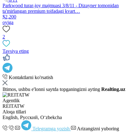
Parkwood turar-joy majmuasi 3/8/11 - Dizayner tomonidan
ta'mirlangan premium toifadagi kvart…
$2,200
oyiga
2
Tavsiya eting
Kontaktlarni ko'rsatish
Iltimos, ushbu e'lonni saytda topganingizni ayting
Realting.uz
Agentlik
REITATW
Aloqa tillari
English, Русский, Oʻzbekcha
Telegramga yozish
Arizangizni yuboring