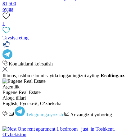
$1,500
oyiga
1
Tavsiya eting
Kontaktlarni ko'rsatish
Iltimos, ushbu e'lonni saytda topganingizni ayting
Realting.uz
Agentlik
Eugene Real Estate
Aloqa tillari
English, Русский, Oʻzbekcha
Telegramga yozish
Arizangizni yuboring