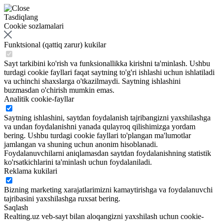
Tasdiqlang
Cookie sozlamalari
Funktsional (qattiq zarur) kukilar
Sayt tarkibini ko'rish va funksionallikka kirishni ta'minlash. Ushbu
turdagi cookie fayllari faqat saytning to'g'ri ishlashi uchun ishlatiladi
va uchinchi shaxslarga o'tkazilmaydi. Saytning ishlashini
buzmasdan o'chirish mumkin emas.
Analitik cookie-fayllar
Saytning ishlashini, saytdan foydalanish tajribangizni yaxshilashga
va undan foydalanishni yanada qulayroq qilishimizga yordam
bering. Ushbu turdagi cookie fayllari to'plangan ma'lumotlar
jamlangan va shuning uchun anonim hisoblanadi.
Foydalanuvchilarni aniqlamasdan saytdan foydalanishning statistik
ko'rsatkichlarini ta'minlash uchun foydalaniladi.
Reklama kukilari
Bizning marketing xarajatlarimizni kamaytirishga va foydalanuvchi
tajribasini yaxshilashga ruxsat bering.
Saqlash
Realting.uz veb-sayt bilan aloqangizni yaxshilash uchun cookie-