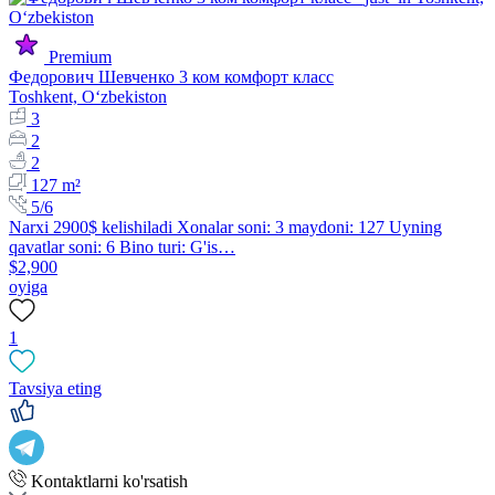
Premium
Федорович Шевченко 3 ком комфорт класс
Toshkent, Oʻzbekiston
3
2
2
127 m²
5/6
Narxi 2900$ kelishiladi Xonalar soni: 3 maydoni: 127 Uyning
qavatlar soni: 6 Bino turi: G'is…
$2,900
oyiga
1
Tavsiya eting
Kontaktlarni ko'rsatish