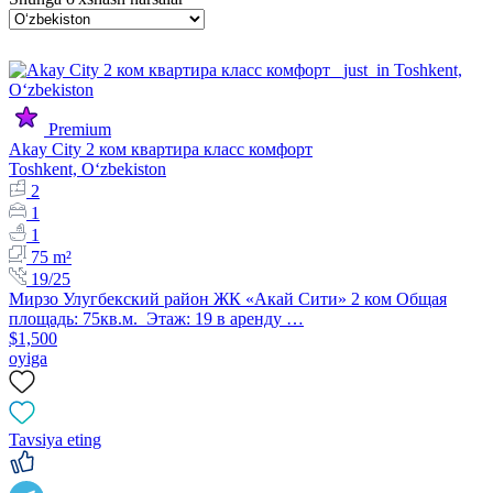
Premium
Akay City 2 ком квартира класс комфорт
Toshkent, Oʻzbekiston
2
1
1
75 m²
19/25
Мирзо Улугбекский район ЖК «Акай Сити» 2 ком Общая
площадь: 75кв.м. Этаж: 19 в аренду …
$1,500
oyiga
Tavsiya eting