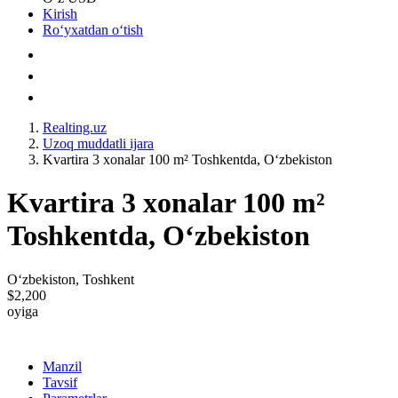
Kirish
Roʻyxatdan oʻtish
Realting.uz
Uzoq muddatli ijara
Kvartira 3 xonalar 100 m² Toshkentda, Oʻzbekiston
Kvartira 3 xonalar 100 m²
Toshkentda, Oʻzbekiston
Oʻzbekiston, Toshkent
$2,200
oyiga
Manzil
Tavsif