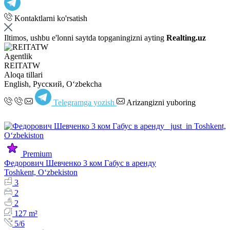
Kontaktlarni ko'rsatish
Iltimos, ushbu e'lonni saytda topganingizni ayting
Realting.uz
Agentlik
REITATW
Aloqa tillari
English, Русский, Oʻzbekcha
Telegramga yozish
Arizangizni yuboring
Premium
Федорович Шевченко 3 ком Габус в аренду
Toshkent, Oʻzbekiston
3
2
2
127 m²
5/6