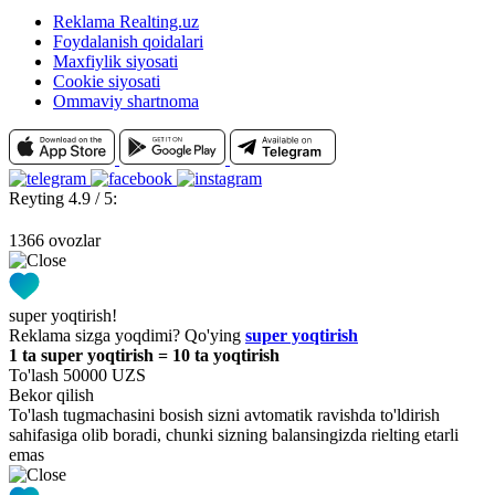
Reklama Realting.uz
Foydalanish qoidalari
Maxfiylik siyosati
Cookie siyosati
Ommaviy shartnoma
Reyting 4.9 / 5:
1366 ovozlar
super yoqtirish!
Reklama sizga yoqdimi? Qo'ying
super yoqtirish
1 ta super yoqtirish = 10 ta yoqtirish
To'lash 50000 UZS
Bekor qilish
To'lash tugmachasini bosish sizni avtomatik ravishda to'ldirish
sahifasiga olib boradi, chunki sizning balansingizda rielting etarli
emas