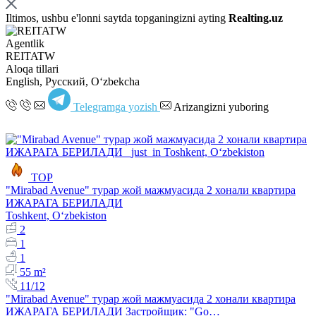
Iltimos, ushbu e'lonni saytda topganingizni ayting
Realting.uz
Agentlik
REITATW
Aloqa tillari
English, Русский, Oʻzbekcha
Telegramga yozish
Arizangizni yuboring
TOP
​"Mirabad Avenue" турар жой мажмуасида 2 хонали квартира
ИЖАРАГА БЕРИЛАДИ
Toshkent, Oʻzbekiston
2
1
1
55 m²
11/12
​"Mirabad Avenue" турар жой мажмуасида 2 хонали квартира
ИЖАРАГА БЕРИЛАДИ Застройщик: "Go…