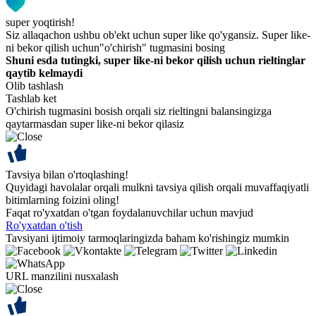
super yoqtirish!
Siz allaqachon ushbu ob'ekt uchun super like qo'ygansiz. Super like-
ni bekor qilish uchun"o'chirish" tugmasini bosing
Shuni esda tutingki, super like-ni bekor qilish uchun rieltinglar
qaytib kelmaydi
Olib tashlash
Tashlab ket
O'chirish tugmasini bosish orqali siz rieltingni balansingizga
qaytarmasdan super like-ni bekor qilasiz
Tavsiya bilan o'rtoqlashing!
Quyidagi havolalar orqali mulkni tavsiya qilish orqali muvaffaqiyatli
bitimlarning foizini oling!
Faqat ro'yxatdan o'tgan foydalanuvchilar uchun mavjud
Ro'yxatdan o'tish
Tavsiyani ijtimoiy tarmoqlaringizda baham ko'rishingiz mumkin
URL manzilini nusxalash