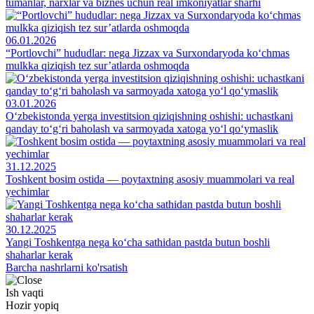
tumanlar, narxlar va biznes uchun real imkoniyatlar sharhi
06.01.2026
“Portlovchi” hududlar: nega Jizzax va Surxondaryoda ko‘chmas
mulkka qiziqish tez sur’atlarda oshmoqda
03.01.2026
O‘zbekistonda yerga investitsion qiziqishning oshishi: uchastkani
qanday to‘g‘ri baholash va sarmoyada xatoga yo‘l qo‘ymaslik
31.12.2025
Toshkent bosim ostida — poytaxtning asosiy muammolari va real
yechimlar
30.12.2025
Yangi Toshkentga nega ko‘cha sathidan pastda butun boshli
shaharlar kerak
Barcha nashrlarni ko'rsatish
Ish vaqti
Hozir yopiq