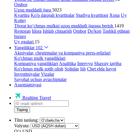
Ombor
Uzoq muddatli ijara
5023
Kvartira
Ko'p darajali kvartiralar
Studiya kvartirasi
Xona
Uy
Kottej
Tijorat ko‘chmas mulkni uzoq muddatli ijaraga berish
1419
Restoran
Idora
Ishlab chiqarish
Ombor
Do'kon
Tashkil etilgan
biznes
Uy egalari
15
Yangiliklar
102
Aktsiyalar, chegirmalar va kompaniya press-relizlari
Ko'chmas mulk yangiliklari
Kompaniya yangiliklari
Analitika
Intervyu
Shaxsiy tajriba
Ko'chmas mulk sotib olish
Soliqlar
Ish
Chet elda hayot
Investitsiyalar
Vizalar
Sayohat uchun aviachiptalar
Assotsiatsiyasi
Realting Travel
Toping
Tilni tanlang:
Valyuta:
Oʻz
USD