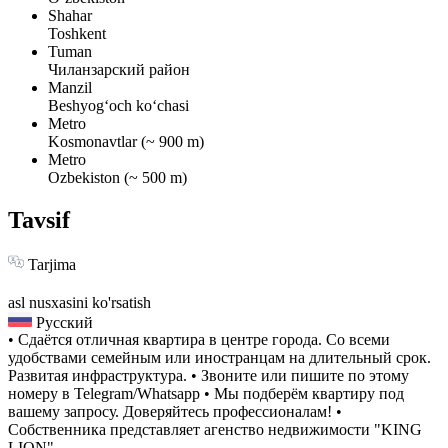
Shahar
Toshkent
Tuman
Чиланзарский район
Manzil
Beshyogʻoch koʻchasi
Metro
Kosmonavtlar (~ 900 m)
Metro
Ozbekiston (~ 500 m)
Tavsif
Tarjima
asl nusxasini ko'rsatish
Русский
• Сдаётся отличная квартира в центре города. Со всеми
удобствами семейным или иностранцам на длительный срок.
Развитая инфраструктура. • Звоните или пишите по этому
номеру в Telegram/Whatsapp • Мы подберём квартиру под
вашему запросу. Доверяйтесь профессионалам! •
Собственника представляет агенство недвижимости "KING
LION".