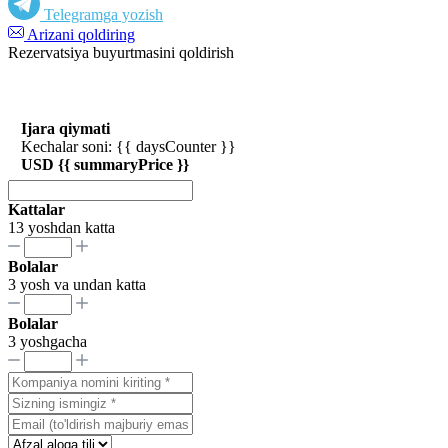
Telegramga yozish
Arizani qoldiring
Rezervatsiya buyurtmasini qoldirish
Ijara qiymati
Kechalar soni: {{ daysCounter }}
USD {{ summaryPrice }}
Kattalar
13 yoshdan katta
Bolalar
3 yosh va undan katta
Bolalar
3 yoshgacha