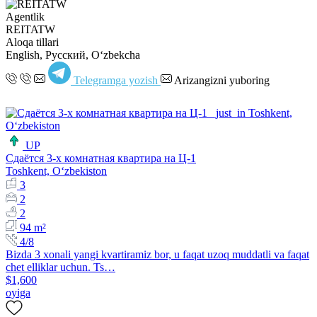
Agentlik
REITATW
Aloqa tillari
English, Русский, Oʻzbekcha
Telegramga yozish
Arizangizni yuboring
UP
Сдаётся 3-х комнатная квартира на Ц-1
Toshkent, Oʻzbekiston
3
2
2
94 m²
4/8
Bizda 3 xonali yangi kvartiramiz bor, u faqat uzoq muddatli va faqat
chet elliklar uchun. Ts…
$1,600
oyiga