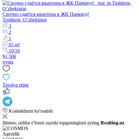
Срочно сдаётся квартира в ЖК Парквуд!
Toshkent, Oʻzbekiston
3
2
1
65 m²
10/16
$1,506
oyiga
Tavsiya eting
Kontaktlarni ko'rsatish
Iltimos, ushbu e'lonni saytda topganingizni ayting
Realting.uz
Agentlik