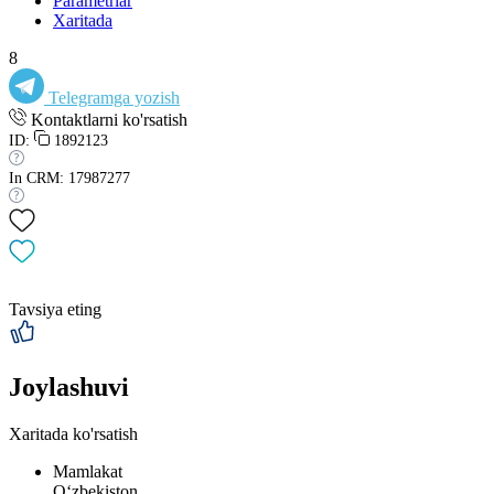
Parametrlar
Xaritada
8
Telegramga yozish
Kontaktlarni ko'rsatish
ID:
1892123
In CRM: 17987277
Tavsiya eting
Joylashuvi
Xaritada ko'rsatish
Mamlakat
Oʻzbekiston