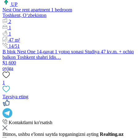
UP
Nest One rent apartment 1 bedroom
Toshkent, Oʻzbekiston
2
1
1
47 m²
14/51
B blok Nest One 14-qavat 1 yotoq xonasi Studiya 47 kv.m. + ochiq
balkon Toshkent shahri Idis…
$1,600
oyiga
1
Tavsiya eting
Kontaktlarni ko'rsatish
Iltimos, ushbu e'lonni saytda topganingizni ayting
Realting.uz