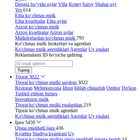
Dengiz bo‘yida uylar
Villa
Kottej
Saroy
Shahar uyi
Yer
614
Elita ko‘chmas mulk
Elita kvartiralar
Elita uylar
Arzon ko‘chmas mulk
Arzon kvartiralar
Arzon uylar
Mulkdorlardan ko'chmas mulk
795
Ko‘chmas mulk brokerlari va agentlari
Ko'chmas mulk agentliklari
Agentlar
Uy egalari
Reklamalarni ID bo'yicha qidiring
Toping
Tijorat
3022
Tijorat ko‘chmas mulki savdosi
3022
Restoran
Mehmonxona
Idora
Ishlab chiqarish
Ombor
Do'kon
Tashkil etilgan biznes
Investitsion mulk
Tijorat ko‘chmas mulki egalaridan
219
Tijorat ko‘chmas mulk agentlari
Ko'chmas mulk agentliklari
Agentlar
Uy egalari
Ijara
5459
Qisqa muddatli ijara
436
Kvartira
Studiya kvartirasi
Uy
Tijorat ko‘chmas mulkni qisqa muddatli ijaraga berish
14