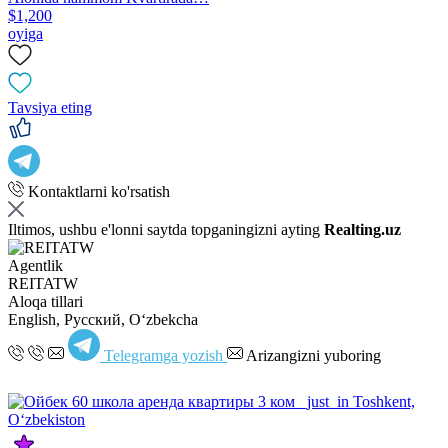
$1,200
oyiga
Tavsiya eting
Kontaktlarni ko'rsatish
Iltimos, ushbu e'lonni saytda topganingizni ayting
Realting.uz
Agentlik
REITATW
Aloqa tillari
English, Русский, Oʻzbekcha
Telegramga yozish
Arizangizni yuboring