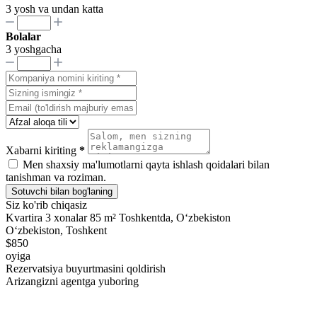
3 yosh va undan katta
Bolalar
3 yoshgacha
Xabarni kiriting
*
Men shaxsiy ma'lumotlarni qayta ishlash qoidalari bilan
tanishman va roziman.
Sotuvchi bilan bog'laning
Siz ko'rib chiqasiz
Kvartira 3 xonalar 85 m² Toshkentda, Oʻzbekiston
Oʻzbekiston, Toshkent
$850
oyiga
Rezervatsiya buyurtmasini qoldirish
Arizangizni agentga yuboring