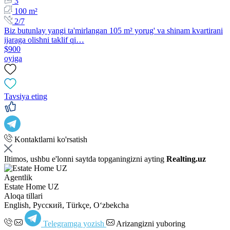
3
100 m²
2/7
Biz butunlay yangi ta'mirlangan 105 m² yorug' va shinam kvartirani
ijaraga olishni taklif qi…
$900
oyiga
Tavsiya eting
Kontaktlarni ko'rsatish
Iltimos, ushbu e'lonni saytda topganingizni ayting
Realting.uz
Agentlik
Estate Home UZ
Aloqa tillari
English, Русский, Türkçe, Oʻzbekcha
Telegramga yozish
Arizangizni yuboring