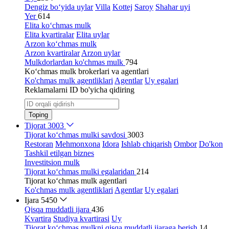
Dengiz bo‘yida uylar
Villa
Kottej
Saroy
Shahar uyi
Yer
614
Elita ko‘chmas mulk
Elita kvartiralar
Elita uylar
Arzon ko‘chmas mulk
Arzon kvartiralar
Arzon uylar
Mulkdorlardan ko'chmas mulk
794
Ko‘chmas mulk brokerlari va agentlari
Ko'chmas mulk agentliklari
Agentlar
Uy egalari
Reklamalarni ID bo'yicha qidiring
Toping
Tijorat
3003
Tijorat ko‘chmas mulki savdosi
3003
Restoran
Mehmonxona
Idora
Ishlab chiqarish
Ombor
Do'kon
Tashkil etilgan biznes
Investitsion mulk
Tijorat ko‘chmas mulki egalaridan
214
Tijorat ko‘chmas mulk agentlari
Ko'chmas mulk agentliklari
Agentlar
Uy egalari
Ijara
5450
Qisqa muddatli ijara
436
Kvartira
Studiya kvartirasi
Uy
Tijorat ko‘chmas mulkni qisqa muddatli ijaraga berish
14