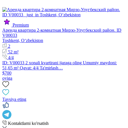
Premium
Аренда квартира 2-комнатная Мирзо-Улугбекский район. ID
V00033
Toshkent, Oʻzbekiston
2
52 m²
4/4
ID: V00033 2 xonali kvartirani ijaraga oling Umumiy maydoni:
51,65 m² Qavat: 4/4 Ta'mirlash…
$700
oyiga
Tavsiya eting
Kontaktlarni ko'rsatish