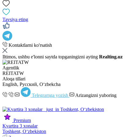
Tavsiya eting
Kontaktlarni ko'rsatish
Iltimos, ushbu e'lonni saytda topganingizni ayting
Realting.uz
Agentlik
REITATW
Aloqa tillari
English, Русский, Oʻzbekcha
Telegramga yozish
Arizangizni yuboring
Premium
Kvartira 3 xonalar
Toshkent, Oʻzbekiston