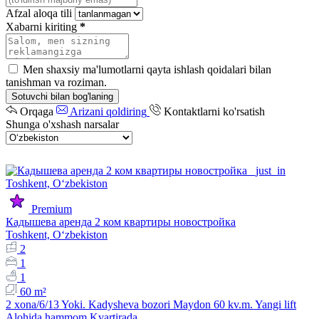
Afzal aloqa tili
Xabarni kiriting
*
Men shaxsiy ma'lumotlarni qayta ishlash qoidalari bilan
tanishman va roziman.
Sotuvchi bilan bog'laning
Orqaga
Arizani qoldiring
Kontaktlarni ko'rsatish
Shunga o'xshash narsalar
Premium
Кадышева аренда 2 ком квартиры новостройка
Toshkent, Oʻzbekiston
2
1
1
60 m²
2 xona/6/13 Yoki. Kadysheva bozori Maydon 60 kv.m. Yangi lift
Alohida hammom Kvartirada…