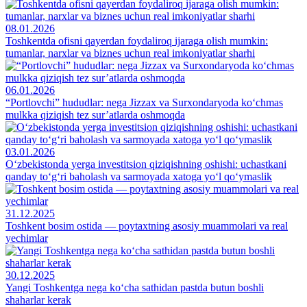
08.01.2026
Toshkentda ofisni qayerdan foydaliroq ijaraga olish mumkin:
tumanlar, narxlar va biznes uchun real imkoniyatlar sharhi
06.01.2026
“Portlovchi” hududlar: nega Jizzax va Surxondaryoda ko‘chmas
mulkka qiziqish tez sur’atlarda oshmoqda
03.01.2026
O‘zbekistonda yerga investitsion qiziqishning oshishi: uchastkani
qanday to‘g‘ri baholash va sarmoyada xatoga yo‘l qo‘ymaslik
31.12.2025
Toshkent bosim ostida — poytaxtning asosiy muammolari va real
yechimlar
30.12.2025
Yangi Toshkentga nega ko‘cha sathidan pastda butun boshli
shaharlar kerak