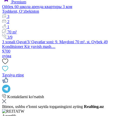
Premium
Ойбек 60 школа аренда квартиры 3 ком
Toshkent, Oʻzbekiston
3
2
1
70 m²
3/9
3 xonali Qavat/3/ Qavatlar soni: 9. Maydoni 70 m². st. Oybek 49
Konditsioner Kir yuvish mash…
$700
oyiga
Tavsiya eting
Kontaktlarni ko'rsatish
Iltimos, ushbu e'lonni saytda topganingizni ayting
Realting.uz
Agentlik