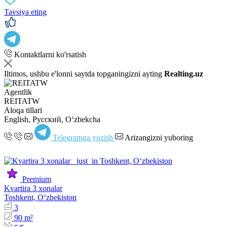
Tavsiya eting
Kontaktlarni ko'rsatish
Iltimos, ushbu e'lonni saytda topganingizni ayting
Realting.uz
Agentlik
REITATW
Aloqa tillari
English, Русский, Oʻzbekcha
Telegramga yozish
Arizangizni yuboring
Premium
Kvartira 3 xonalar
Toshkent, Oʻzbekiston
3
90 m²