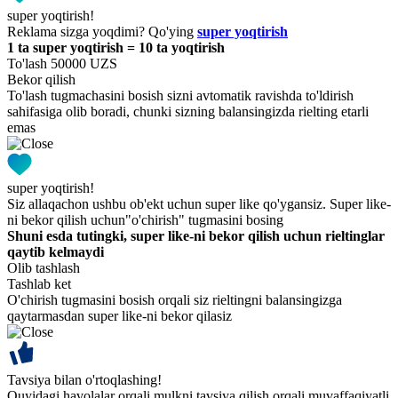
super yoqtirish!
Reklama sizga yoqdimi? Qo'ying
super yoqtirish
1 ta super yoqtirish = 10 ta yoqtirish
To'lash 50000 UZS
Bekor qilish
To'lash tugmachasini bosish sizni avtomatik ravishda to'ldirish
sahifasiga olib boradi, chunki sizning balansingizda rielting etarli
emas
super yoqtirish!
Siz allaqachon ushbu ob'ekt uchun super like qo'ygansiz. Super like-
ni bekor qilish uchun"o'chirish" tugmasini bosing
Shuni esda tutingki, super like-ni bekor qilish uchun rieltinglar
qaytib kelmaydi
Olib tashlash
Tashlab ket
O'chirish tugmasini bosish orqali siz rieltingni balansingizga
qaytarmasdan super like-ni bekor qilasiz
Tavsiya bilan o'rtoqlashing!
Quyidagi havolalar orqali mulkni tavsiya qilish orqali muvaffaqiyatli