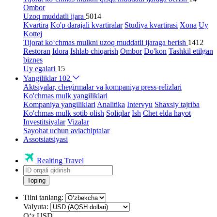
Ombor
Uzoq muddatli ijara
5014
Kvartira
Ko'p darajali kvartiralar
Studiya kvartirasi
Xona
Uy
Kottej
Tijorat ko‘chmas mulkni uzoq muddatli ijaraga berish
1412
Restoran
Idora
Ishlab chiqarish
Ombor
Do'kon
Tashkil etilgan
biznes
Uy egalari
15
Yangiliklar
102
Aktsiyalar, chegirmalar va kompaniya press-relizlari
Ko'chmas mulk yangiliklari
Kompaniya yangiliklari
Analitika
Intervyu
Shaxsiy tajriba
Ko'chmas mulk sotib olish
Soliqlar
Ish
Chet elda hayot
Investitsiyalar
Vizalar
Sayohat uchun aviachiptalar
Assotsiatsiyasi
Realting Travel
Toping
Tilni tanlang:
Valyuta:
Oʻz
USD