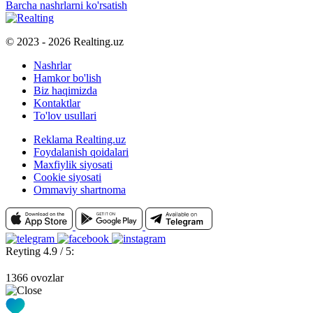
Barcha nashrlarni ko'rsatish
© 2023 - 2026 Realting.uz
Nashrlar
Hamkor bo'lish
Biz haqimizda
Kontaktlar
To'lov usullari
Reklama Realting.uz
Foydalanish qoidalari
Maxfiylik siyosati
Cookie siyosati
Ommaviy shartnoma
Reyting 4.9 / 5:
1366 ovozlar