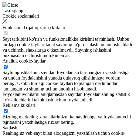
Tasdiqlang
Cookie sozlamalari
Funktsional (qattiq zarur) kukilar
Sayt tarkibini ko'rish va funksionallikka kirishni ta'minlash. Ushbu
turdagi cookie fayllari faqat saytning to'g'ri ishlashi uchun ishlatiladi
va uchinchi shaxslarga o'tkazilmaydi. Saytning ishlashini
buzmasdan o'chirish mumkin emas.
Analitik cookie-fayllar
Saytning ishlashini, saytdan foydalanish tajribangizni yaxshilashga
va undan foydalanishni yanada qulayroq qilishimizga yordam
bering. Ushbu turdagi cookie fayllari to'plangan ma'lumotlar
jamlangan va shuning uchun anonim hisoblanadi.
Foydalanuvchilarni aniqlamasdan saytdan foydalanishning statistik
ko'rsatkichlarini ta'minlash uchun foydalaniladi.
Reklama kukilari
Bizning marketing xarajatlarimizni kamaytirishga va foydalanuvchi
tajribasini yaxshilashga ruxsat bering.
Saqlash
Realting.uz veb-sayt bilan aloqangizni yaxshilash uchun cookie-