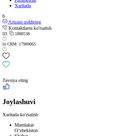
Parametrlar
Xaritada
6
Arizani qoldiring
Kontaktlarni ko'rsatish
ID:
1888538
In CRM: 17989065
Tavsiya eting
Joylashuvi
Xaritada ko'rsatish
Mamlakat
Oʻzbekiston
Shahar