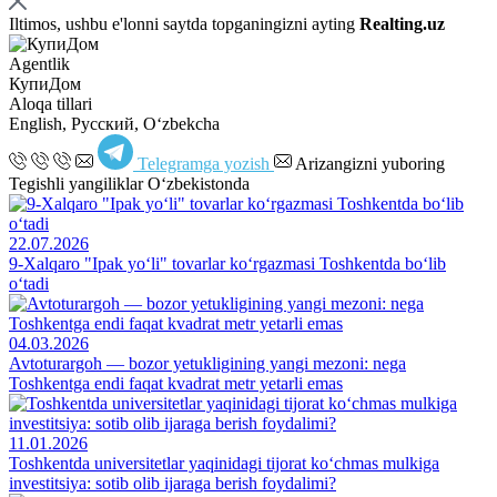
Iltimos, ushbu e'lonni saytda topganingizni ayting
Realting.uz
Agentlik
КупиДом
Aloqa tillari
English, Русский, Oʻzbekcha
Telegramga yozish
Arizangizni yuboring
Tegishli yangiliklar O‘zbekistonda
22.07.2026
9-Xalqaro "Ipak yo‘li" tovarlar ko‘rgazmasi Toshkentda bo‘lib
o‘tadi
04.03.2026
Avtoturargoh — bozor yetukligining yangi mezoni: nega
Toshkentga endi faqat kvadrat metr yetarli emas
11.01.2026
Toshkentda universitetlar yaqinidagi tijorat ko‘chmas mulkiga
investitsiya: sotib olib ijaraga berish foydalimi?