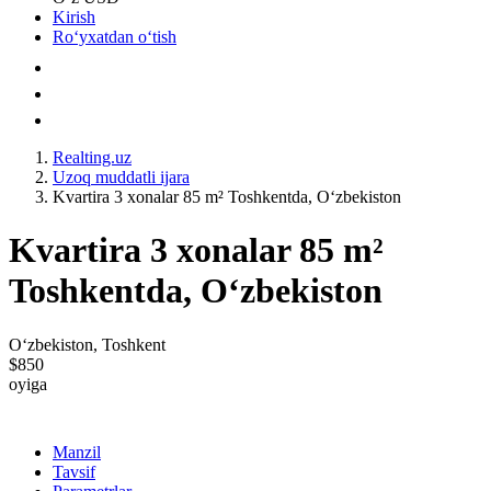
Kirish
Roʻyxatdan oʻtish
Realting.uz
Uzoq muddatli ijara
Kvartira 3 xonalar 85 m² Toshkentda, Oʻzbekiston
Kvartira 3 xonalar 85 m²
Toshkentda, Oʻzbekiston
Oʻzbekiston, Toshkent
$850
oyiga
Manzil
Tavsif