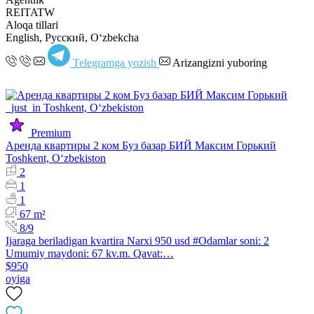
REITATW
Aloqa tillari
English, Русский, Oʻzbekcha
Telegramga yozish
Arizangizni yuboring
Premium
Аренда квартиры 2 ком Буз базар БИЙ Максим Горький
Toshkent, Oʻzbekiston
2
1
1
67 m²
8/9
Ijaraga beriladigan kvartira Narxi 950 usd #Odamlar soni: 2
Umumiy maydoni: 67 kv.m. Qavat:…
$950
oyiga