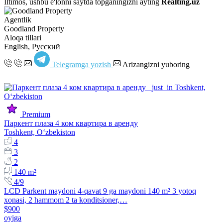
Iltimos, ushbu e'lonni saytda topganingizni ayting
Realting.uz
Agentlik
Goodland Property
Aloqa tillari
English, Русский
Telegramga yozish
Arizangizni yuboring
Premium
Паркент плаза 4 ком квартира в аренду
Toshkent, Oʻzbekiston
4
3
2
140 m²
4/9
LCD Parkent maydoni 4-qavat 9 ga maydoni 140 m² 3 yotoq
xonasi, 2 hammom 2 ta konditsioner,…
$900
oyiga