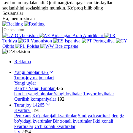
fayllardan foydalanadi. Qurilmangizda qaysi cookie-fayllar
saqlanishini sozlashingiz mumkin.
Ko'proq bilib oling
Sozlamalar
Ha, men roziman
Oʻzbekiston
Birlashgan Arab Amirliklari
Turkiya
Yunoniston
Ispaniya
Portugaliya
Qibris
Polsha
Все страны
Reklama
Yangi binolar
436
Turar-joy majmualari
Yangi uylar
Barcha Yangi Binolar
436
barcha yangi binolar
Yangi loyihalar
Tayyor loyihalar
Qurilish kompaniyalar
192
Turar joy
14265
Kvartira
11911
Pentxaus
Ko'p darajali kvartiralar
Studiya kvartirasi
dengiz
bo'yidagi kvartiralar
Bir xonali kvartiralar
Ikki xonali
kvartiralar
Uch xonali kvartiralar
Uy
2354