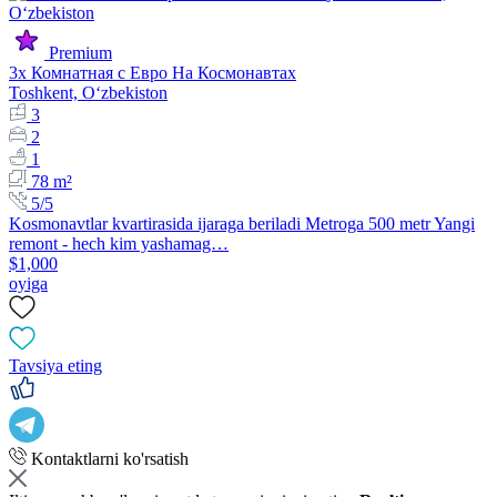
Premium
3х Комнатная с Евро На Космонавтах
Toshkent, Oʻzbekiston
3
2
1
78 m²
5/5
Kosmonavtlar kvartirasida ijaraga beriladi Metroga 500 metr Yangi
remont - hech kim yashamag…
$1,000
oyiga
Tavsiya eting
Kontaktlarni ko'rsatish