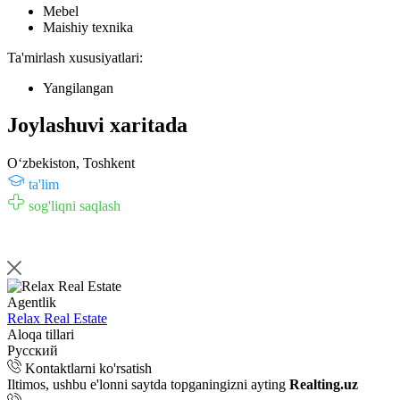
Mebel
Maishiy texnika
Ta'mirlash xususiyatlari:
Yangilangan
Joylashuvi xaritada
Oʻzbekiston, Toshkent
ta'lim
sog'liqni saqlash
Agentlik
Relax Real Estate
Aloqa tillari
Русский
Kontaktlarni ko'rsatish
Iltimos, ushbu e'lonni saytda topganingizni ayting
Realting.uz