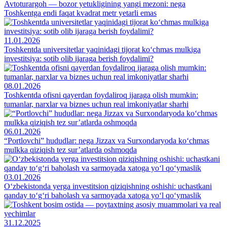
Avtoturargoh — bozor yetukligining yangi mezoni: nega
Toshkentga endi faqat kvadrat metr yetarli emas
11.01.2026
Toshkentda universitetlar yaqinidagi tijorat ko‘chmas mulkiga
investitsiya: sotib olib ijaraga berish foydalimi?
08.01.2026
Toshkentda ofisni qayerdan foydaliroq ijaraga olish mumkin:
tumanlar, narxlar va biznes uchun real imkoniyatlar sharhi
06.01.2026
“Portlovchi” hududlar: nega Jizzax va Surxondaryoda ko‘chmas
mulkka qiziqish tez sur’atlarda oshmoqda
03.01.2026
O‘zbekistonda yerga investitsion qiziqishning oshishi: uchastkani
qanday to‘g‘ri baholash va sarmoyada xatoga yo‘l qo‘ymaslik
31.12.2025