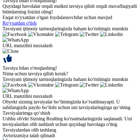
Tavsiya bilan o'rtoqlashing!
Quyidagi havolalar orqali mulkni tavsiya qilish orqali muvaffaqiyatli
bitimlarning foizini oling!
Faqat ro'yxatdan o'tgan foydalanuvchilar uchun mavjud
Ro'yxatdan o'tish
Tavsiyani ijtimoiy tarmoqlaringizda baham ko'rishingiz mumkin
URL manzilini nusxalash
Tavsiya bilan o'rtoqlashing!
Nima uchun tavsiya qilish kerak?
Tavsiyani ijtimoiy tarmoqlaringizda baham ko'rishingiz mumkin
URL manzilini nusxalash
Obyekt sizning tavsiyalar bo‘limingizda ko‘rsatilmayapti. U
sahifangizda paydo bo‘lishi uchun uni tavsiyalaringizga qo‘shing
Tavsiyalarimga qo‘shish
Ushbu ob'ekt Sizning Realting ko'rsatmalaringizda saqlanadi. Uni
tavsiyalardan olib tashlash uchun quyidagi havolaga o'ting
Tavsiyalardan olib tashlang
Avtorizatsiya talab qilinadi