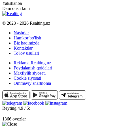
Yakshanba
Dam olish kuni
© 2023 - 2026 Realting.uz
Nashrlar
Hamkor bo'lish
Biz haqimizda
Kontaktlar
To'lov usullari
Reklama Realting.uz
Foydalanish qoidalari
Maxfiylik siyosati
Cookie siyosati
Ommaviy shartnoma
Reyting 4.9 / 5:
1366 ovozlar