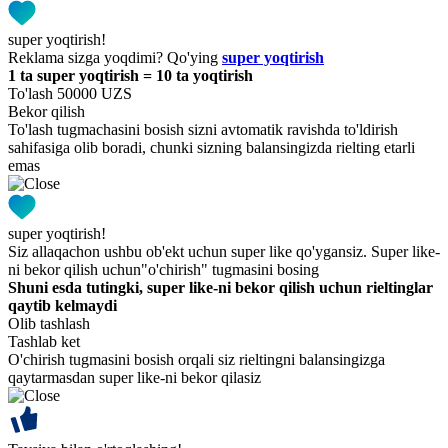
super yoqtirish!
Reklama sizga yoqdimi? Qo'ying
super yoqtirish
1 ta super yoqtirish = 10 ta yoqtirish
To'lash 50000 UZS
Bekor qilish
To'lash tugmachasini bosish sizni avtomatik ravishda to'ldirish
sahifasiga olib boradi, chunki sizning balansingizda rielting etarli
emas
super yoqtirish!
Siz allaqachon ushbu ob'ekt uchun super like qo'ygansiz. Super like-
ni bekor qilish uchun"o'chirish" tugmasini bosing
Shuni esda tutingki, super like-ni bekor qilish uchun rieltinglar
qaytib kelmaydi
Olib tashlash
Tashlab ket
O'chirish tugmasini bosish orqali siz rieltingni balansingizga
qaytarmasdan super like-ni bekor qilasiz