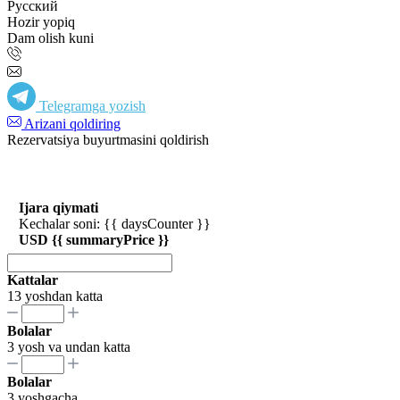
Русский
Hozir yopiq
Dam olish kuni
Telegramga yozish
Arizani qoldiring
Rezervatsiya buyurtmasini qoldirish
Ijara qiymati
Kechalar soni: {{ daysCounter }}
USD {{ summaryPrice }}
Kattalar
13 yoshdan katta
Bolalar
3 yosh va undan katta
Bolalar
3 yoshgacha