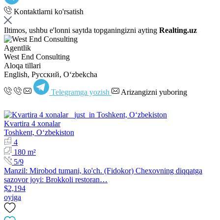
Kontaktlarni ko'rsatish
Iltimos, ushbu e'lonni saytda topganingizni ayting
Realting.uz
Agentlik
West End Consulting
Aloqa tillari
English, Русский, Oʻzbekcha
Telegramga yozish
Arizangizni yuboring
Kvartira 4 xonalar
Toshkent, Oʻzbekiston
4
180 m²
5/9
Manzil: Mirobod tumani, ko'ch. (Fidokor) Chexovning diqqatga
sazovor joyi: Brokkoli restoran…
$2,194
oyiga