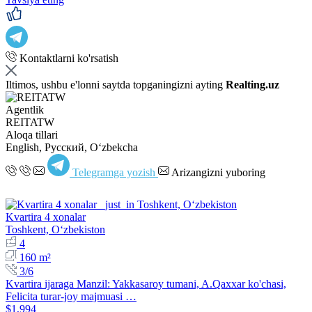
Kontaktlarni ko'rsatish
Iltimos, ushbu e'lonni saytda topganingizni ayting
Realting.uz
Agentlik
REITATW
Aloqa tillari
English, Русский, Oʻzbekcha
Telegramga yozish
Arizangizni yuboring
Kvartira 4 xonalar
Toshkent, Oʻzbekiston
4
160 m²
3/6
Kvartira ijaraga Manzil: Yakkasaroy tumani, A.Qaxxar ko'chasi,
Felicita turar-joy majmuasi …
$1,994