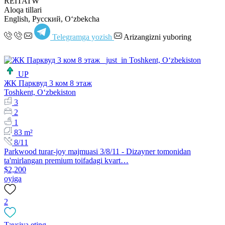
REITATW
Aloqa tillari
English, Русский, Oʻzbekcha
Telegramga yozish
Arizangizni yuboring
UP
ЖК Парквуд 3 ком 8 этаж
Toshkent, Oʻzbekiston
3
2
1
83 m²
8/11
Parkwood turar-joy majmuasi 3/8/11 - Dizayner tomonidan
ta'mirlangan premium toifadagi kvart…
$2,200
oyiga
2
Tavsiya eting