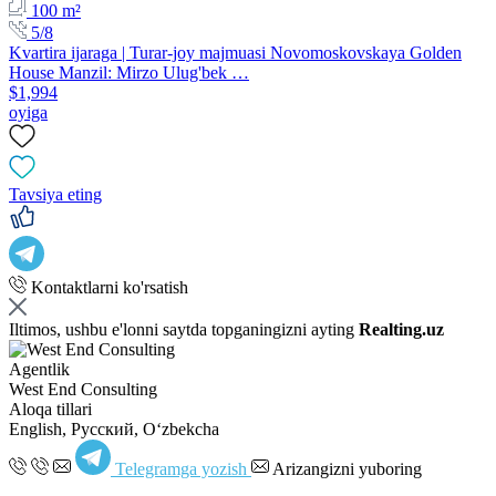
100 m²
5/8
Kvartira ijaraga | Turar-joy majmuasi Novomoskovskaya Golden
House Manzil: Mirzo Ulug'bek …
$1,994
oyiga
Tavsiya eting
Kontaktlarni ko'rsatish
Iltimos, ushbu e'lonni saytda topganingizni ayting
Realting.uz
Agentlik
West End Consulting
Aloqa tillari
English, Русский, Oʻzbekcha
Telegramga yozish
Arizangizni yuboring