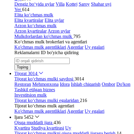
Dengiz bo‘yida uylar
Villa
Kottej
Saroy
Shahar uyi
Yer
614
Elita ko‘chmas mulk
Elita kvartiralar
Elita uylar
Arzon ko‘chmas mulk
Arzon kvartiralar
Arzon uylar
Mulkdorlardan ko'chmas mulk
795
Ko‘chmas mulk brokerlari va agentlari
Ko'chmas mulk agentliklari
Agentlar
Uy egalari
Reklamalarni ID bo'yicha qidiring
Toping
Tijorat
3014
Tijorat ko‘chmas mulki savdosi
3014
Restoran
Mehmonxona
Idora
Ishlab chiqarish
Ombor
Do'kon
Tashkil etilgan biznes
Investitsion mulk
Tijorat ko‘chmas mulki egalaridan
216
Tijorat ko‘chmas mulk agentlari
Ko'chmas mulk agentliklari
Agentlar
Uy egalari
Ijara
5452
Qisqa muddatli ijara
436
Kvartira
Studiya kvartirasi
Uy
Tijorat ko‘chmas mulkni qisqa muddatli ijaraga berish
14