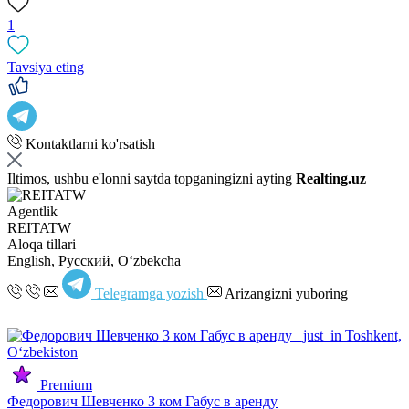
1
Tavsiya eting
Kontaktlarni ko'rsatish
Iltimos, ushbu e'lonni saytda topganingizni ayting
Realting.uz
Agentlik
REITATW
Aloqa tillari
English, Русский, Oʻzbekcha
Telegramga yozish
Arizangizni yuboring
Premium
Федорович Шевченко 3 ком Габус в аренду