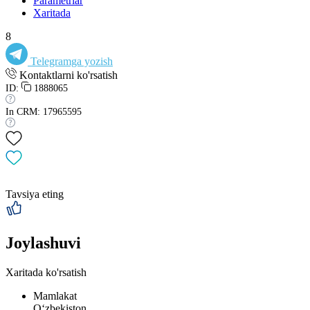
Parametrlar
Xaritada
8
Telegramga yozish
Kontaktlarni ko'rsatish
ID:
1888065
In CRM: 17965595
Tavsiya eting
Joylashuvi
Xaritada ko'rsatish
Mamlakat
Oʻzbekiston