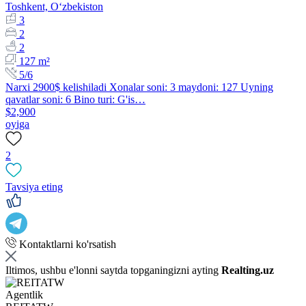
Toshkent, Oʻzbekiston
3
2
2
127 m²
5/6
Narxi 2900$ kelishiladi Xonalar soni: 3 maydoni: 127 Uyning
qavatlar soni: 6 Bino turi: G'is…
$2,900
oyiga
2
Tavsiya eting
Kontaktlarni ko'rsatish
Iltimos, ushbu e'lonni saytda topganingizni ayting
Realting.uz
Agentlik