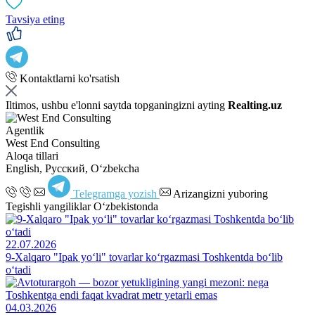
Tavsiya eting
Kontaktlarni ko'rsatish
Iltimos, ushbu e'lonni saytda topganingizni ayting
Realting.uz
Agentlik
West End Consulting
Aloqa tillari
English, Русский, Oʻzbekcha
Telegramga yozish
Arizangizni yuboring
Tegishli yangiliklar O‘zbekistonda
22.07.2026
9-Xalqaro "Ipak yo‘li" tovarlar ko‘rgazmasi Toshkentda bo‘lib
o‘tadi
04.03.2026