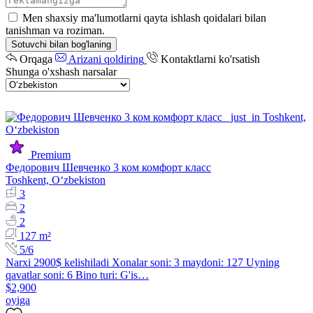
Men shaxsiy ma'lumotlarni qayta ishlash qoidalari bilan
tanishman va roziman.
Sotuvchi bilan bog'laning
Orqaga
Arizani qoldiring
Kontaktlarni ko'rsatish
Shunga o'xshash narsalar
Premium
Федорович Шевченко 3 ком комфорт класс
Toshkent, Oʻzbekiston
3
2
2
127 m²
5/6
Narxi 2900$ kelishiladi Xonalar soni: 3 maydoni: 127 Uyning
qavatlar soni: 6 Bino turi: G'is…
$2,900
oyiga