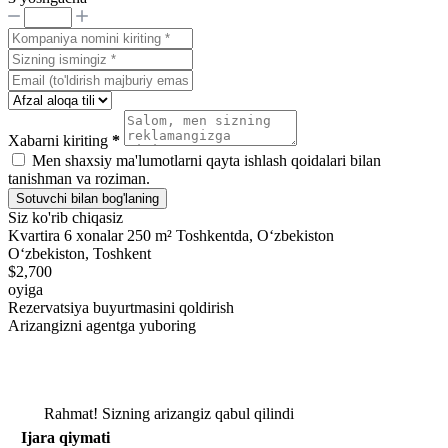
Xabarni kiriting
*
Men shaxsiy ma'lumotlarni qayta ishlash qoidalari bilan
tanishman va roziman.
Sotuvchi bilan bog'laning
Siz ko'rib chiqasiz
Kvartira 6 xonalar 250 m² Toshkentda, Oʻzbekiston
Oʻzbekiston, Toshkent
$2,700
oyiga
Rezervatsiya buyurtmasini qoldirish
Arizangizni agentga yuboring
Rahmat! Sizning arizangiz qabul qilindi
Ijara qiymati