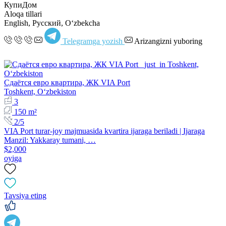
КупиДом
Aloqa tillari
English, Русский, Oʻzbekcha
Telegramga yozish
Arizangizni yuboring
Сдаётся евро квартира, ЖК VIA Port
Toshkent, Oʻzbekiston
3
150 m²
2/5
VIA Port turar-joy majmuasida kvartira ijaraga beriladi | Ijaraga
Manzil: Yakkaray tumani, …
$2,000
oyiga
Tavsiya eting