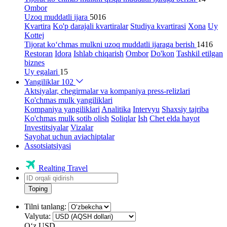
Ombor
Uzoq muddatli ijara
5016
Kvartira
Ko'p darajali kvartiralar
Studiya kvartirasi
Xona
Uy
Kottej
Tijorat ko‘chmas mulkni uzoq muddatli ijaraga berish
1416
Restoran
Idora
Ishlab chiqarish
Ombor
Do'kon
Tashkil etilgan
biznes
Uy egalari
15
Yangiliklar
102
Aktsiyalar, chegirmalar va kompaniya press-relizlari
Ko'chmas mulk yangiliklari
Kompaniya yangiliklari
Analitika
Intervyu
Shaxsiy tajriba
Ko'chmas mulk sotib olish
Soliqlar
Ish
Chet elda hayot
Investitsiyalar
Vizalar
Sayohat uchun aviachiptalar
Assotsiatsiyasi
Realting Travel
Toping
Tilni tanlang:
Valyuta:
Oʻz
USD