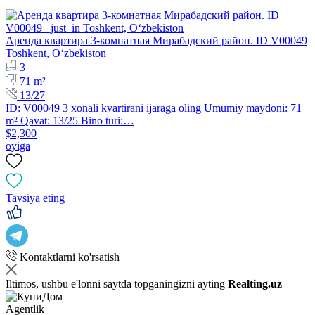
Аренда квартира 3-комнатная Мирабадский район. ID V00049
Toshkent, Oʻzbekiston
3
71 m²
13/27
ID: V00049 3 xonali kvartirani ijaraga oling Umumiy maydoni: 71
m² Qavat: 13/25 Bino turi:…
$2,300
oyiga
Tavsiya eting
Kontaktlarni ko'rsatish
Iltimos, ushbu e'lonni saytda topganingizni ayting
Realting.uz
Agentlik