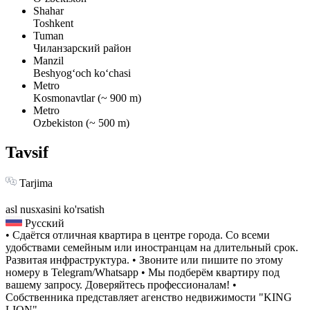
Shahar
Toshkent
Tuman
Чиланзарский район
Manzil
Beshyogʻoch koʻchasi
Metro
Kosmonavtlar (~ 900 m)
Metro
Ozbekiston (~ 500 m)
Tavsif
Tarjima
asl nusxasini ko'rsatish
Русский
• Сдаётся отличная квартира в центре города. Со всеми
удобствами семейным или иностранцам на длительный срок.
Развитая инфраструктура. • Звоните или пишите по этому
номеру в Telegram/Whatsapp • Мы подберём квартиру под
вашему запросу. Доверяйтесь профессионалам! •
Собственника представляет агенство недвижимости "KING
LION".