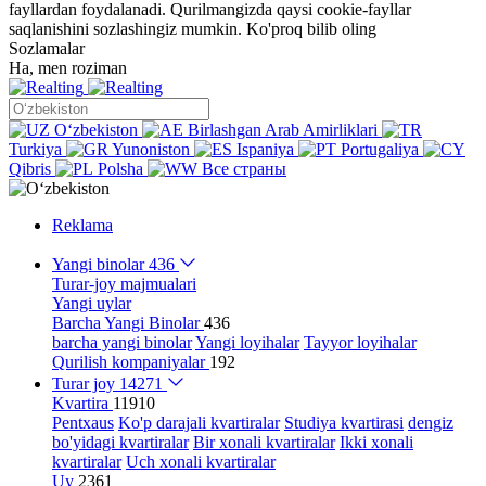
fayllardan foydalanadi. Qurilmangizda qaysi cookie-fayllar
saqlanishini sozlashingiz mumkin.
Ko'proq bilib oling
Sozlamalar
Ha, men roziman
Oʻzbekiston
Birlashgan Arab Amirliklari
Turkiya
Yunoniston
Ispaniya
Portugaliya
Qibris
Polsha
Все страны
Reklama
Yangi binolar
436
Turar-joy majmualari
Yangi uylar
Barcha Yangi Binolar
436
barcha yangi binolar
Yangi loyihalar
Tayyor loyihalar
Qurilish kompaniyalar
192
Turar joy
14271
Kvartira
11910
Pentxaus
Ko'p darajali kvartiralar
Studiya kvartirasi
dengiz
bo'yidagi kvartiralar
Bir xonali kvartiralar
Ikki xonali
kvartiralar
Uch xonali kvartiralar
Uy
2361