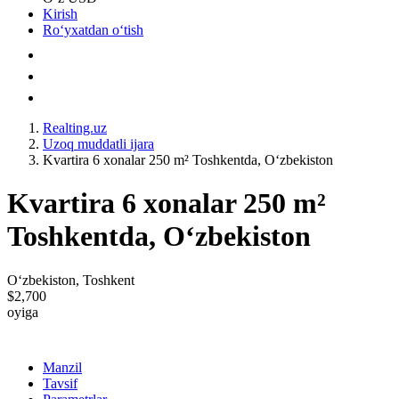
Kirish
Roʻyxatdan oʻtish
Realting.uz
Uzoq muddatli ijara
Kvartira 6 xonalar 250 m² Toshkentda, Oʻzbekiston
Kvartira 6 xonalar 250 m²
Toshkentda, Oʻzbekiston
Oʻzbekiston, Toshkent
$2,700
oyiga
Manzil
Tavsif