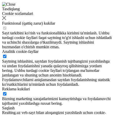
Tasdiqlang
Cookie sozlamalari
Funktsional (qattiq zarur) kukilar
Sayt tarkibini ko'rish va funksionallikka kirishni ta'minlash. Ushbu
turdagi cookie fayllari faqat saytning to'g'ri ishlashi uchun ishlatiladi
va uchinchi shaxslarga o'tkazilmaydi. Saytning ishlashini
buzmasdan o'chirish mumkin emas.
Analitik cookie-fayllar
Saytning ishlashini, saytdan foydalanish tajribangizni yaxshilashga
va undan foydalanishni yanada qulayroq qilishimizga yordam
bering. Ushbu turdagi cookie fayllari to'plangan ma'lumotlar
jamlangan va shuning uchun anonim hisoblanadi.
Foydalanuvchilarni aniqlamasdan saytdan foydalanishning statistik
ko'rsatkichlarini ta'minlash uchun foydalaniladi.
Reklama kukilari
Bizning marketing xarajatlarimizni kamaytirishga va foydalanuvchi
tajribasini yaxshilashga ruxsat bering.
Saqlash
Realting.uz veb-sayt bilan aloqangizni yaxshilash uchun cookie-