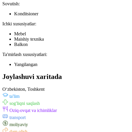
Sovutish:
Konditsioner
Ichki xususiyatlar:
Mebel
Maishiy texnika
Balkon
Ta'mirlash xususiyatlari:
Yangilangan
Joylashuvi xaritada
Oʻzbekiston, Toshkent
ta'lim
sog'liqni saqlash
Oziq-ovqat va ichimliklar
transport
moliyaviy
dam olish