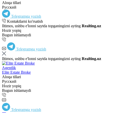
Aloqa tillari
Русский
Telegramga yozish
Kontaktlarni ko'rsatish
Iltimos, ushbu e'lonni saytda topganingizni ayting
Realting.uz
Hozir yopiq
Bugun ishlamaydi
Telegramga yozish
Iltimos, ushbu e'lonni saytda topganingizni ayting
Realting.uz
Agentlik
Elite Estate Broke
Aloqa tillari
Русский
Hozir yopiq
Bugun ishlamaydi
Telegramga yozish