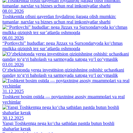
08.01.2026
Toshkentda ofisni qayerdan foydaliroq ijaraga olish mumkin:
tumanlar, narxlar va biznes uchun real imkoniyatlar sharhi
06.01.2026
“Portlovchi” hududlar: nega Jizzax va Surxondaryoda ko‘chmas
mulkka qiziqish tez sur’atlarda oshmoqda
03.01.2026
O‘zbekistonda yerga investitsion qiziqishning oshishi: uchastkani
qanday to‘g‘ri baholash va sarmoyada xatoga yo‘l qo‘ymaslik
31.12.2025
Toshkent bosim ostida — poytaxtning asosiy muammolari va real
yechimlar
30.12.2025
Yangi Toshkentga nega ko‘cha sathidan pastda butun boshli
shaharlar kerak