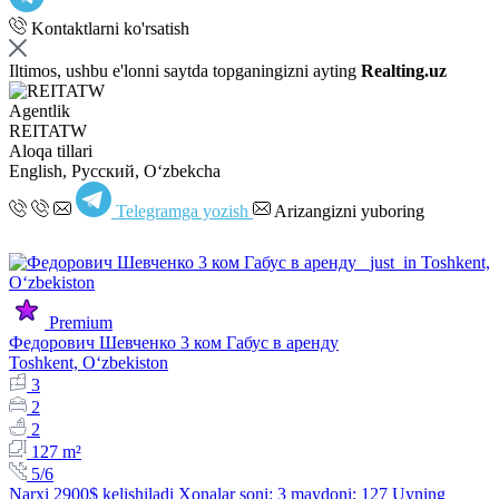
Kontaktlarni ko'rsatish
Iltimos, ushbu e'lonni saytda topganingizni ayting
Realting.uz
Agentlik
REITATW
Aloqa tillari
English, Русский, Oʻzbekcha
Telegramga yozish
Arizangizni yuboring
Premium
Федорович Шевченко 3 ком Габус в аренду
Toshkent, Oʻzbekiston
3
2
2
127 m²
5/6
Narxi 2900$ kelishiladi Xonalar soni: 3 maydoni: 127 Uyning