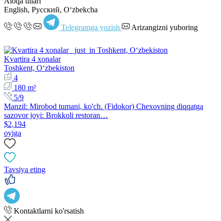
Aloqa tillari
English, Русский, Oʻzbekcha
Telegramga yozish
Arizangizni yuboring
Kvartira 4 xonalar
Toshkent, Oʻzbekiston
4
180 m²
5/9
Manzil: Mirobod tumani, ko'ch. (Fidokor) Chexovning diqqatga
sazovor joyi: Brokkoli restoran…
$2,194
oyiga
Tavsiya eting
Kontaktlarni ko'rsatish