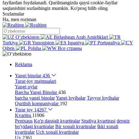
fayllardan foydalanadi. Qurilmangizda qaysi cookie-fayllar
saqlanishini sozlashingiz mumkin.
Ko'proq bilib oling
Sozlamalar
Ha, men roziman
Oʻzbekiston
Birlashgan Arab Amirliklari
Turkiya
Yunoniston
Ispaniya
Portugaliya
Qibris
Polsha
Все страны
Reklama
Yangi binolar
436
Turar-joy majmualari
Yangi uylar
Barcha Yangi Binolar
436
barcha yangi binolar
Yangi loyihalar
Tayyor loyihalar
Qurilish kompaniyalar
192
Turar joy
14267
Kvartira
11906
Pentxaus
Ko'p darajali kvartiralar
Studiya kvartirasi
dengiz
bo'yidagi kvartiralar
Bir xonali kvartiralar
Ikki xonali
kvartiralar
Uch xonali kvartiralar
Uy
2361