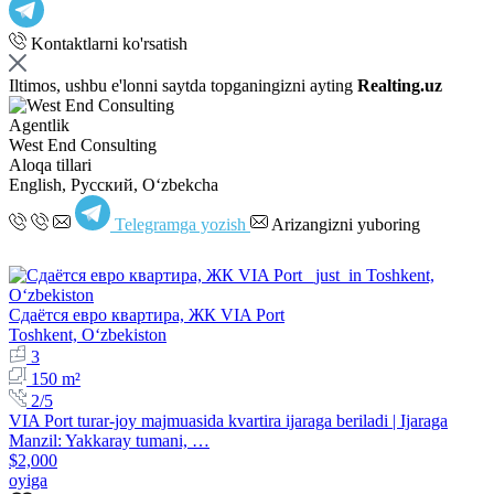
Kontaktlarni ko'rsatish
Iltimos, ushbu e'lonni saytda topganingizni ayting
Realting.uz
Agentlik
West End Consulting
Aloqa tillari
English, Русский, Oʻzbekcha
Telegramga yozish
Arizangizni yuboring
Сдаётся евро квартира, ЖК VIA Port
Toshkent, Oʻzbekiston
3
150 m²
2/5
VIA Port turar-joy majmuasida kvartira ijaraga beriladi | Ijaraga
Manzil: Yakkaray tumani, …
$2,000
oyiga