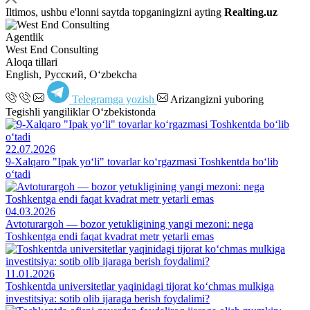
Iltimos, ushbu e'lonni saytda topganingizni ayting
Realting.uz
Agentlik
West End Consulting
Aloqa tillari
English, Русский, Oʻzbekcha
Telegramga yozish
Arizangizni yuboring
Tegishli yangiliklar O‘zbekistonda
22.07.2026
9-Xalqaro "Ipak yo‘li" tovarlar ko‘rgazmasi Toshkentda bo‘lib
o‘tadi
04.03.2026
Avtoturargoh — bozor yetukligining yangi mezoni: nega
Toshkentga endi faqat kvadrat metr yetarli emas
11.01.2026
Toshkentda universitetlar yaqinidagi tijorat ko‘chmas mulkiga
investitsiya: sotib olib ijaraga berish foydalimi?