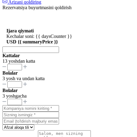
Arizani qoldiring
Rezervatsiya buyurtmasini qoldirish
Ijara qiymati
Kechalar soni: {{ daysCounter }}
USD {{ summaryPrice }}
Kattalar
13 yoshdan katta
Bolalar
3 yosh va undan katta
Bolalar
3 yoshgacha