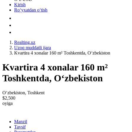
Kirish
Roʻyxatdan oʻtish
Realting.uz
Uzoq muddatli ijara
Kvartira 4 xonalar 160 m² Toshkentda, Oʻzbekiston
Kvartira 4 xonalar 160 m²
Toshkentda, Oʻzbekiston
Oʻzbekiston, Toshkent
$2,500
oyiga
Manzil
Tavsif