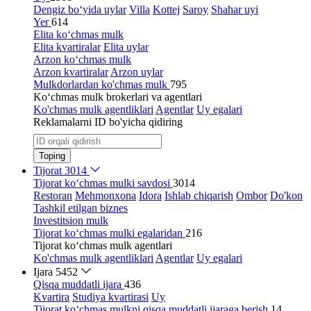
Dengiz bo‘yida uylar
Villa
Kottej
Saroy
Shahar uyi
Yer
614
Elita ko‘chmas mulk
Elita kvartiralar
Elita uylar
Arzon ko‘chmas mulk
Arzon kvartiralar
Arzon uylar
Mulkdorlardan ko'chmas mulk
795
Ko‘chmas mulk brokerlari va agentlari
Ko'chmas mulk agentliklari
Agentlar
Uy egalari
Reklamalarni ID bo'yicha qidiring
Toping
Tijorat
3014
Tijorat ko‘chmas mulki savdosi
3014
Restoran
Mehmonxona
Idora
Ishlab chiqarish
Ombor
Do'kon
Tashkil etilgan biznes
Investitsion mulk
Tijorat ko‘chmas mulki egalaridan
216
Tijorat ko‘chmas mulk agentlari
Ko'chmas mulk agentliklari
Agentlar
Uy egalari
Ijara
5452
Qisqa muddatli ijara
436
Kvartira
Studiya kvartirasi
Uy
Tijorat ko‘chmas mulkni qisqa muddatli ijaraga berish
14