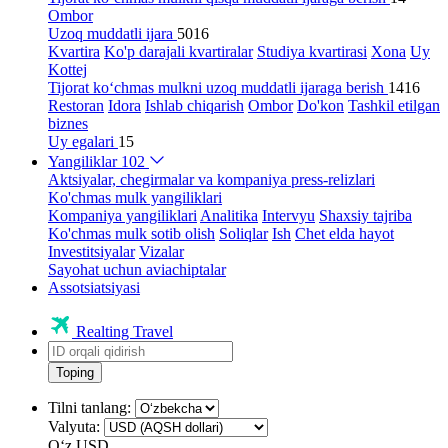
Ombor
Uzoq muddatli ijara
5016
Kvartira
Ko'p darajali kvartiralar
Studiya kvartirasi
Xona
Uy
Kottej
Tijorat ko‘chmas mulkni uzoq muddatli ijaraga berish
1416
Restoran
Idora
Ishlab chiqarish
Ombor
Do'kon
Tashkil etilgan
biznes
Uy egalari
15
Yangiliklar
102
Aktsiyalar, chegirmalar va kompaniya press-relizlari
Ko'chmas mulk yangiliklari
Kompaniya yangiliklari
Analitika
Intervyu
Shaxsiy tajriba
Ko'chmas mulk sotib olish
Soliqlar
Ish
Chet elda hayot
Investitsiyalar
Vizalar
Sayohat uchun aviachiptalar
Assotsiatsiyasi
Realting Travel
Toping
Tilni tanlang:
Valyuta:
Oʻz
USD