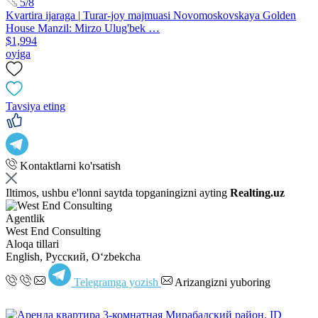
5/8
Kvartira ijaraga | Turar-joy majmuasi Novomoskovskaya Golden
House Manzil: Mirzo Ulug'bek …
$1,994
oyiga
Tavsiya eting
Kontaktlarni ko'rsatish
Iltimos, ushbu e'lonni saytda topganingizni ayting
Realting.uz
Agentlik
West End Consulting
Aloqa tillari
English, Русский, Oʻzbekcha
Telegramga yozish
Arizangizni yuboring