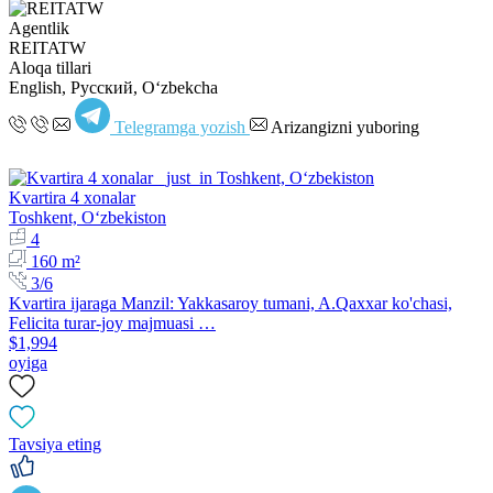
Agentlik
REITATW
Aloqa tillari
English, Русский, Oʻzbekcha
Telegramga yozish
Arizangizni yuboring
Kvartira 4 xonalar
Toshkent, Oʻzbekiston
4
160 m²
3/6
Kvartira ijaraga Manzil: Yakkasaroy tumani, A.Qaxxar ko'chasi,
Felicita turar-joy majmuasi …
$1,994
oyiga
Tavsiya eting