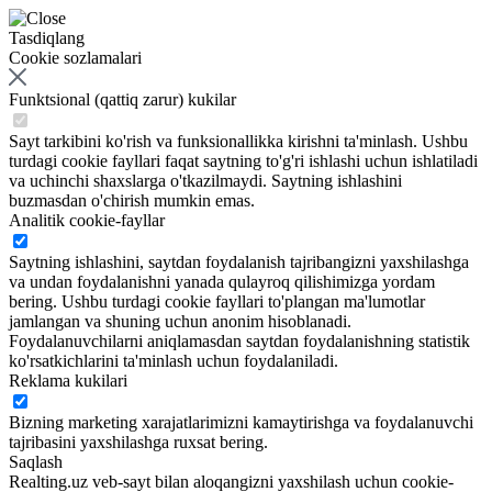
Tasdiqlang
Cookie sozlamalari
Funktsional (qattiq zarur) kukilar
Sayt tarkibini ko'rish va funksionallikka kirishni ta'minlash. Ushbu
turdagi cookie fayllari faqat saytning to'g'ri ishlashi uchun ishlatiladi
va uchinchi shaxslarga o'tkazilmaydi. Saytning ishlashini
buzmasdan o'chirish mumkin emas.
Analitik cookie-fayllar
Saytning ishlashini, saytdan foydalanish tajribangizni yaxshilashga
va undan foydalanishni yanada qulayroq qilishimizga yordam
bering. Ushbu turdagi cookie fayllari to'plangan ma'lumotlar
jamlangan va shuning uchun anonim hisoblanadi.
Foydalanuvchilarni aniqlamasdan saytdan foydalanishning statistik
ko'rsatkichlarini ta'minlash uchun foydalaniladi.
Reklama kukilari
Bizning marketing xarajatlarimizni kamaytirishga va foydalanuvchi
tajribasini yaxshilashga ruxsat bering.
Saqlash
Realting.uz veb-sayt bilan aloqangizni yaxshilash uchun cookie-