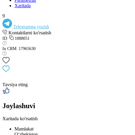
Parametrlar
Xaritada
9
Telegramga yozish
Kontaktlarni ko'rsatish
ID:
1888051
In CRM: 17965630
Tavsiya eting
Joylashuvi
Xaritada ko'rsatish
Mamlakat
Oʻzbekiston