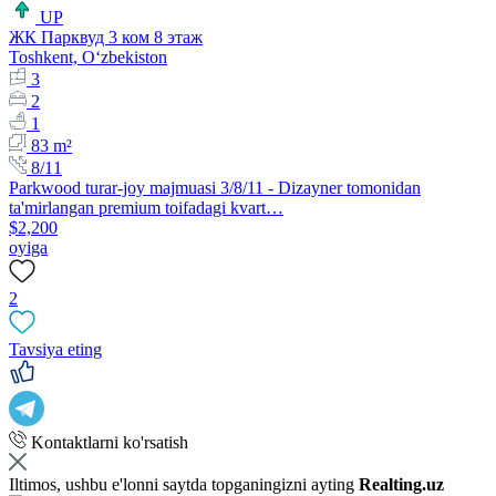
UP
ЖК Парквуд 3 ком 8 этаж
Toshkent, Oʻzbekiston
3
2
1
83 m²
8/11
Parkwood turar-joy majmuasi 3/8/11 - Dizayner tomonidan
ta'mirlangan premium toifadagi kvart…
$2,200
oyiga
2
Tavsiya eting
Kontaktlarni ko'rsatish
Iltimos, ushbu e'lonni saytda topganingizni ayting
Realting.uz