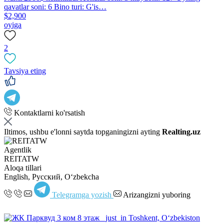
qavatlar soni: 6 Bino turi: G'is…
$2,900
oyiga
2
Tavsiya eting
Kontaktlarni ko'rsatish
Iltimos, ushbu e'lonni saytda topganingizni ayting
Realting.uz
Agentlik
REITATW
Aloqa tillari
English, Русский, Oʻzbekcha
Telegramga yozish
Arizangizni yuboring