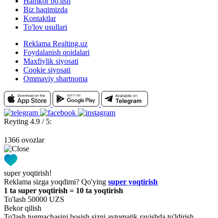
Hamkor bo'lish
Biz haqimizda
Kontaktlar
To'lov usullari
Reklama Realting.uz
Foydalanish qoidalari
Maxfiylik siyosati
Cookie siyosati
Ommaviy shartnoma
Reyting 4.9 / 5:
1366 ovozlar
super yoqtirish!
Reklama sizga yoqdimi? Qo'ying
super yoqtirish
1 ta super yoqtirish = 10 ta yoqtirish
To'lash 50000 UZS
Bekor qilish
To'lash tugmachasini bosish sizni avtomatik ravishda to'ldirish