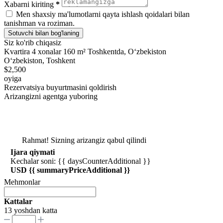
Xabarni kiriting
*
Men shaxsiy ma'lumotlarni qayta ishlash qoidalari bilan
tanishman va roziman.
Sotuvchi bilan bog'laning
Siz ko'rib chiqasiz
Kvartira 4 xonalar 160 m² Toshkentda, Oʻzbekiston
Oʻzbekiston, Toshkent
$2,500
oyiga
Rezervatsiya buyurtmasini qoldirish
Arizangizni agentga yuboring
Rahmat! Sizning arizangiz qabul qilindi
Ijara qiymati
Kechalar soni: {{ daysCounterAdditional }}
USD {{ summaryPriceAdditional }}
Mehmonlar
Kattalar
13 yoshdan katta