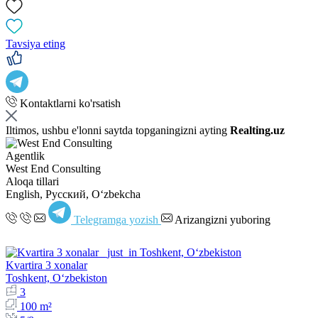
Tavsiya eting
Kontaktlarni ko'rsatish
Iltimos, ushbu e'lonni saytda topganingizni ayting
Realting.uz
Agentlik
West End Consulting
Aloqa tillari
English, Русский, Oʻzbekcha
Telegramga yozish
Arizangizni yuboring
Kvartira 3 xonalar
Toshkent, Oʻzbekiston
3
100 m²