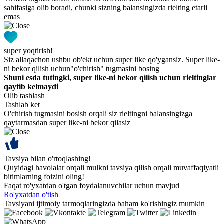
sahifasiga olib boradi, chunki sizning balansingizda rielting etarli
emas
super yoqtirish!
Siz allaqachon ushbu ob'ekt uchun super like qo'ygansiz. Super like-
ni bekor qilish uchun"o'chirish" tugmasini bosing
Shuni esda tutingki, super like-ni bekor qilish uchun rieltinglar
qaytib kelmaydi
Olib tashlash
Tashlab ket
O'chirish tugmasini bosish orqali siz rieltingni balansingizga
qaytarmasdan super like-ni bekor qilasiz
Tavsiya bilan o'rtoqlashing!
Quyidagi havolalar orqali mulkni tavsiya qilish orqali muvaffaqiyatli
bitimlarning foizini oling!
Faqat ro'yxatdan o'tgan foydalanuvchilar uchun mavjud
Ro'yxatdan o'tish
Tavsiyani ijtimoiy tarmoqlaringizda baham ko'rishingiz mumkin