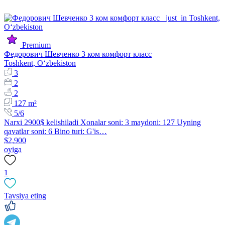
Premium
Федорович Шевченко 3 ком комфорт класс
Toshkent, Oʻzbekiston
3
2
2
127 m²
5/6
Narxi 2900$ kelishiladi Xonalar soni: 3 maydoni: 127 Uyning
qavatlar soni: 6 Bino turi: G'is…
$2,900
oyiga
1
Tavsiya eting