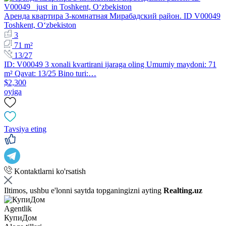
Аренда квартира 3-комнатная Мирабадский район. ID V00049
Toshkent, Oʻzbekiston
3
71 m²
13/27
ID: V00049 3 xonali kvartirani ijaraga oling Umumiy maydoni: 71
m² Qavat: 13/25 Bino turi:…
$2,300
oyiga
Tavsiya eting
Kontaktlarni ko'rsatish
Iltimos, ushbu e'lonni saytda topganingizni ayting
Realting.uz
Agentlik
КупиДом