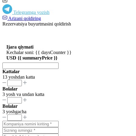
Telegramga yozish
Arizani qoldiring
Rezervatsiya buyurtmasini qoldirish
Ijara qiymati
Kechalar soni: {{ daysCounter }}
USD {{ summaryPrice }}
Kattalar
13 yoshdan katta
Bolalar
3 yosh va undan katta
Bolalar
3 yoshgacha