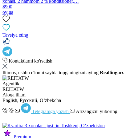
xonasi, 2 hammom 2 ta konditsioner,…
$900
oyiga
Tavsiya eting
Kontaktlarni ko'rsatish
Iltimos, ushbu e'lonni saytda topganingizni ayting
Realting.uz
Agentlik
REITATW
Aloqa tillari
English, Русский, Oʻzbekcha
Telegramga yozish
Arizangizni yuboring
Premium