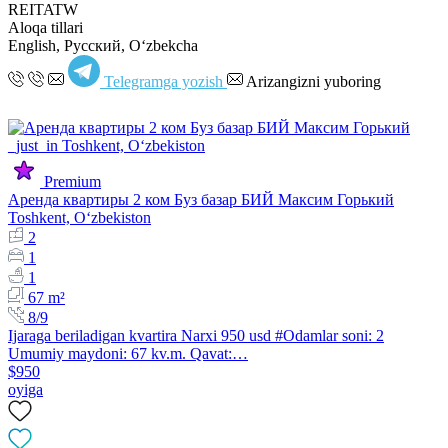
REITATW
Aloqa tillari
English, Русский, Oʻzbekcha
Telegramga yozish
Arizangizni yuboring
Premium
Аренда квартиры 2 ком Буз базар БИЙ Максим Горький
Toshkent, Oʻzbekiston
2
1
1
67 m²
8/9
Ijaraga beriladigan kvartira Narxi 950 usd #Odamlar soni: 2
Umumiy maydoni: 67 kv.m. Qavat:…
$950
oyiga