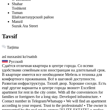
Shahar
Toshkent
Tuman
Шайхантахурский район
Manzil
Suzuk Ata Street
Tavsif
Tarjima
asl nusxasini ko'rsatish
Русский
Сдаётся отличная квартира в центре города. Со всеми
удобствами семейным или иностранцам на длительный срок.
В квартире имеется все необходимое Мебель и техника для
комфортного проживания. Всё в шаговой доступности.
Развитая инфраструктура. Тихий двор. Хорошие соседи. Есть
ещё другие варианты в центре города звонит• Excellent
apartment for rent in the city centre. With all the conveniences for
families or foreigners for a long stay. Developed infrastructure. •
Contact number in Telegram/Whatsapp • We will find an apartment
according to your request. Trust to the professionals! • The owner is
represented by the real estate agency "ELITE ESTATE".е любое