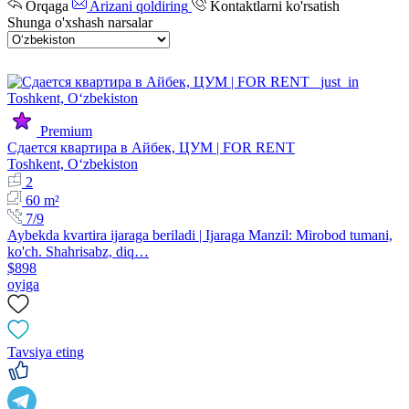
Orqaga
Arizani qoldiring
Kontaktlarni ko'rsatish
Shunga o'xshash narsalar
Premium
Сдается квартира в Айбек, ЦУМ | FOR RENT
Toshkent, Oʻzbekiston
2
60 m²
7/9
Aybekda kvartira ijaraga beriladi | Ijaraga Manzil: Mirobod tumani,
ko'ch. Shahrisabz, diq…
$898
oyiga
Tavsiya eting