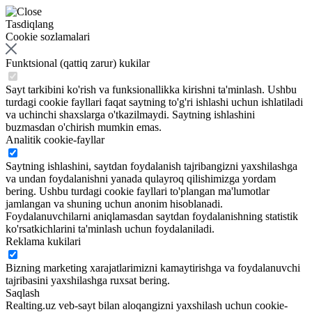
Tasdiqlang
Cookie sozlamalari
Funktsional (qattiq zarur) kukilar
Sayt tarkibini ko'rish va funksionallikka kirishni ta'minlash. Ushbu
turdagi cookie fayllari faqat saytning to'g'ri ishlashi uchun ishlatiladi
va uchinchi shaxslarga o'tkazilmaydi. Saytning ishlashini
buzmasdan o'chirish mumkin emas.
Analitik cookie-fayllar
Saytning ishlashini, saytdan foydalanish tajribangizni yaxshilashga
va undan foydalanishni yanada qulayroq qilishimizga yordam
bering. Ushbu turdagi cookie fayllari to'plangan ma'lumotlar
jamlangan va shuning uchun anonim hisoblanadi.
Foydalanuvchilarni aniqlamasdan saytdan foydalanishning statistik
ko'rsatkichlarini ta'minlash uchun foydalaniladi.
Reklama kukilari
Bizning marketing xarajatlarimizni kamaytirishga va foydalanuvchi
tajribasini yaxshilashga ruxsat bering.
Saqlash
Realting.uz veb-sayt bilan aloqangizni yaxshilash uchun cookie-