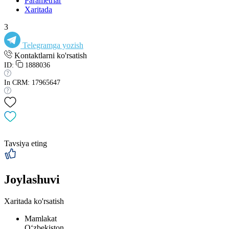
Parametrlar
Xaritada
3
Telegramga yozish
Kontaktlarni ko'rsatish
ID:
1888036
In CRM: 17965647
Tavsiya eting
Joylashuvi
Xaritada ko'rsatish
Mamlakat
Oʻzbekiston