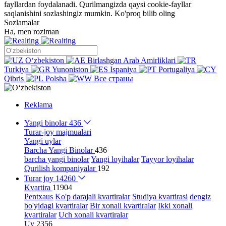
fayllardan foydalanadi. Qurilmangizda qaysi cookie-fayllar
saqlanishini sozlashingiz mumkin.
Ko'proq bilib oling
Sozlamalar
Ha, men roziman
Oʻzbekiston
Birlashgan Arab Amirliklari
Turkiya
Yunoniston
Ispaniya
Portugaliya
Qibris
Polsha
Все страны
Reklama
Yangi binolar
436
Turar-joy majmualari
Yangi uylar
Barcha Yangi Binolar
436
barcha yangi binolar
Yangi loyihalar
Tayyor loyihalar
Qurilish kompaniyalar
192
Turar joy
14260
Kvartira
11904
Pentxaus
Ko'p darajali kvartiralar
Studiya kvartirasi
dengiz
bo'yidagi kvartiralar
Bir xonali kvartiralar
Ikki xonali
kvartiralar
Uch xonali kvartiralar
Uy
2356