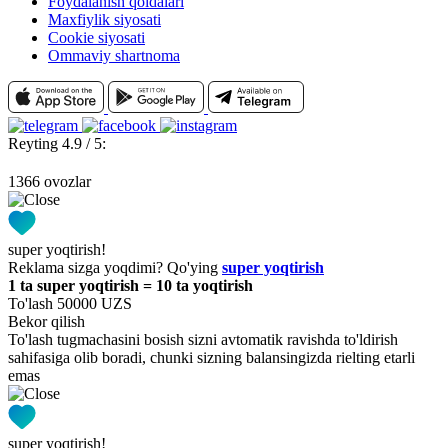
Foydalanish qoidalari
Maxfiylik siyosati
Cookie siyosati
Ommaviy shartnoma
Reyting 4.9 / 5:
1366 ovozlar
super yoqtirish!
Reklama sizga yoqdimi? Qo'ying
super yoqtirish
1 ta super yoqtirish = 10 ta yoqtirish
To'lash 50000 UZS
Bekor qilish
To'lash tugmachasini bosish sizni avtomatik ravishda to'ldirish
sahifasiga olib boradi, chunki sizning balansingizda rielting etarli
emas
super yoqtirish!