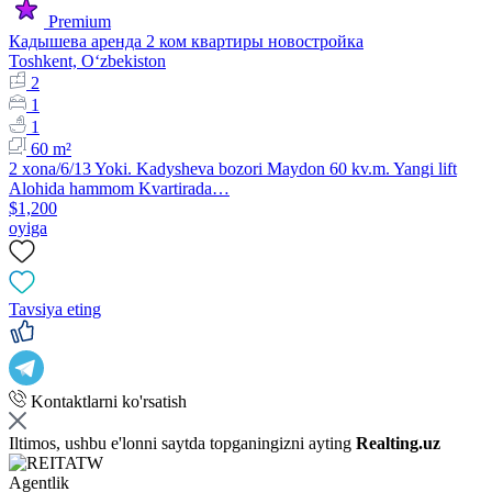
Premium
Кадышева аренда 2 ком квартиры новостройка
Toshkent, Oʻzbekiston
2
1
1
60 m²
2 xona/6/13 Yoki. Kadysheva bozori Maydon 60 kv.m. Yangi lift
Alohida hammom Kvartirada…
$1,200
oyiga
Tavsiya eting
Kontaktlarni ko'rsatish
Iltimos, ushbu e'lonni saytda topganingizni ayting
Realting.uz
Agentlik