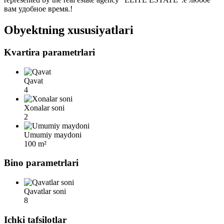
вам удобное время.!
Obyektning xususiyatlari
Kvartira parametrlari
Qavat
4
Xonalar soni
2
Umumiy maydoni
100 m²
Bino parametrlari
Qavatlar soni
8
Ichki tafsilotlar