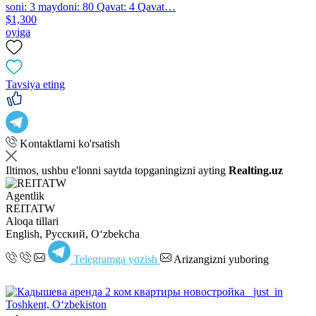
soni: 3 maydoni: 80 Qavat: 4 Qavat…
$1,300
oyiga
Tavsiya eting
Kontaktlarni ko'rsatish
Iltimos, ushbu e'lonni saytda topganingizni ayting
Realting.uz
Agentlik
REITATW
Aloqa tillari
English, Русский, Oʻzbekcha
Telegramga yozish
Arizangizni yuboring