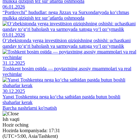
06.01.2026
“Portlovchi” hududlar: nega Jizzax va Surxondaryoda ko‘chmas
mulkka qiziqish tez sur’atlarda oshmoqda
03.01.2026
O‘zbekistonda yerga investitsion qiziqishning oshishi: uchastkani
qanday to‘g‘ri baholash va sarmoyada xatoga yo‘l qo‘ymaslik
31.12.2025
Toshkent bosim ostida — poytaxtning asosiy muammolari va real
yechimlar
30.12.2025
Yangi Toshkentga nega ko‘cha sathidan pastda butun boshli
shaharlar kerak
Barcha nashrlarni ko'rsatish
Ish vaqti
Hozir oching
Hozirda kompaniyada: 17:31
(UTC+5:00, Asia/Tashkent)