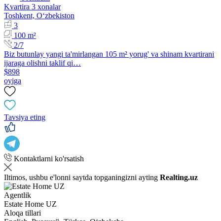
Kvartira 3 xonalar
Toshkent, Oʻzbekiston
3
100 m²
2/7
Biz butunlay yangi ta'mirlangan 105 m² yorug' va shinam kvartirani
ijaraga olishni taklif qi…
$898
oyiga
Tavsiya eting
Kontaktlarni ko'rsatish
Iltimos, ushbu e'lonni saytda topganingizni ayting
Realting.uz
Agentlik
Estate Home UZ
Aloqa tillari