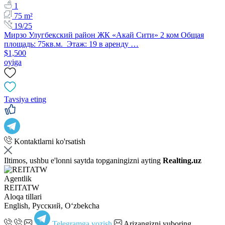
1
75 m²
19/25
Мирзо Улугбекский район ЖК «Акай Сити» 2 ком Общая
площадь: 75кв.м. Этаж: 19 в аренду …
$1,500
oyiga
Tavsiya eting
Kontaktlarni ko'rsatish
Iltimos, ushbu e'lonni saytda topganingizni ayting
Realting.uz
Agentlik
REITATW
Aloqa tillari
English, Русский, Oʻzbekcha
Telegramga yozish
Arizangizni yuboring