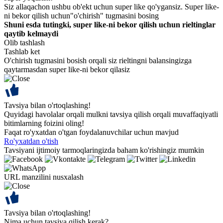
Siz allaqachon ushbu ob'ekt uchun super like qo'ygansiz. Super like-
ni bekor qilish uchun"o'chirish" tugmasini bosing
Shuni esda tutingki, super like-ni bekor qilish uchun rieltinglar
qaytib kelmaydi
Olib tashlash
Tashlab ket
O'chirish tugmasini bosish orqali siz rieltingni balansingizga
qaytarmasdan super like-ni bekor qilasiz
Tavsiya bilan o'rtoqlashing!
Quyidagi havolalar orqali mulkni tavsiya qilish orqali muvaffaqiyatli
bitimlarning foizini oling!
Faqat ro'yxatdan o'tgan foydalanuvchilar uchun mavjud
Ro'yxatdan o'tish
Tavsiyani ijtimoiy tarmoqlaringizda baham ko'rishingiz mumkin
URL manzilini nusxalash
Tavsiya bilan o'rtoqlashing!
Nima uchun tavsiya qilish kerak?