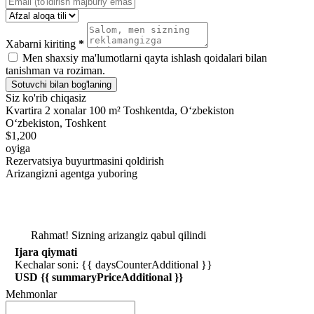
Xabarni kiriting
*
Men shaxsiy ma'lumotlarni qayta ishlash qoidalari bilan
tanishman va roziman.
Sotuvchi bilan bog'laning
Siz ko'rib chiqasiz
Kvartira 2 xonalar 100 m² Toshkentda, Oʻzbekiston
Oʻzbekiston, Toshkent
$1,200
oyiga
Rezervatsiya buyurtmasini qoldirish
Arizangizni agentga yuboring
Rahmat! Sizning arizangiz qabul qilindi
Ijara qiymati
Kechalar soni: {{ daysCounterAdditional }}
USD {{ summaryPriceAdditional }}
Mehmonlar