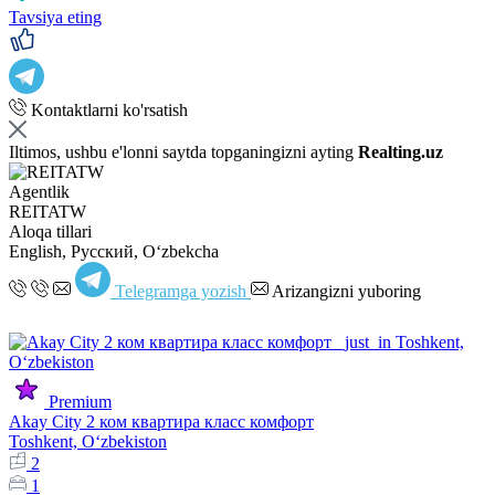
Tavsiya eting
Kontaktlarni ko'rsatish
Iltimos, ushbu e'lonni saytda topganingizni ayting
Realting.uz
Agentlik
REITATW
Aloqa tillari
English, Русский, Oʻzbekcha
Telegramga yozish
Arizangizni yuboring
Premium
Akay City 2 ком квартира класс комфорт
Toshkent, Oʻzbekiston
2
1