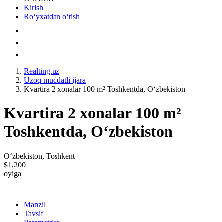
Kirish
Roʻyxatdan oʻtish
Realting.uz
Uzoq muddatli ijara
Kvartira 2 xonalar 100 m² Toshkentda, Oʻzbekiston
Kvartira 2 xonalar 100 m²
Toshkentda, Oʻzbekiston
Oʻzbekiston, Toshkent
$1,200
oyiga
Manzil
Tavsif