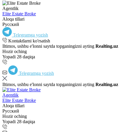
Agentlik
Elite Estate Broke
Aloqa tillari
Русский
Telegramga yozish
Kontaktlarni ko'rsatish
Iltimos, ushbu e'lonni saytda topganingizni ayting
Realting.uz
Hozir oching
Yopadi 28 daqiqa
Telegramga yozish
Iltimos, ushbu e'lonni saytda topganingizni ayting
Realting.uz
Agentlik
Elite Estate Broke
Aloqa tillari
Русский
Hozir oching
Yopadi 28 daqiqa