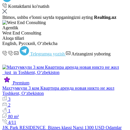
Kontaktlarni ko'rsatish
Iltimos, ushbu e'lonni saytda topganingizni ayting
Realting.uz
Agentlik
West End Consulting
Aloqa tillari
English, Русский, Oʻzbekcha
Telegramga yozish
Arizangizni yuboring
Premium
Махтумкули 3 ком Квартира аренда новая никто не жил
Toshkent, Oʻzbekiston
3
2
1
80 m²
4/11
J/K Park RESIDENCE Biznes klassi Narxi 1300 USD Odamlar