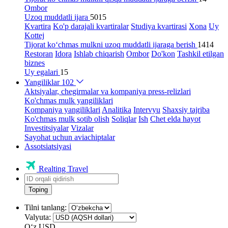
Ombor
Uzoq muddatli ijara
5015
Kvartira
Ko'p darajali kvartiralar
Studiya kvartirasi
Xona
Uy
Kottej
Tijorat ko‘chmas mulkni uzoq muddatli ijaraga berish
1414
Restoran
Idora
Ishlab chiqarish
Ombor
Do'kon
Tashkil etilgan
biznes
Uy egalari
15
Yangiliklar
102
Aktsiyalar, chegirmalar va kompaniya press-relizlari
Ko'chmas mulk yangiliklari
Kompaniya yangiliklari
Analitika
Intervyu
Shaxsiy tajriba
Ko'chmas mulk sotib olish
Soliqlar
Ish
Chet elda hayot
Investitsiyalar
Vizalar
Sayohat uchun aviachiptalar
Assotsiatsiyasi
Realting Travel
Toping
Tilni tanlang:
Valyuta:
Oʻz
USD