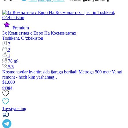
Premium
3х Комнатная с Евро На Космонавтах
Toshkent, Oʻzbekiston
3
2
1
78 m²
5/5
Kosmonavtlar kvartirasida ijaraga beriladi Metroga 500 metr Yangi
remont - hech kim yashamag…
$1,000
oyiga
Tavsiya eting