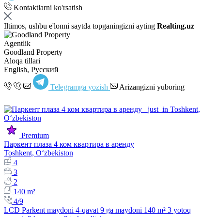
Kontaktlarni ko'rsatish
Iltimos, ushbu e'lonni saytda topganingizni ayting
Realting.uz
Agentlik
Goodland Property
Aloqa tillari
English, Русский
Telegramga yozish
Arizangizni yuboring
Premium
Паркент плаза 4 ком квартира в аренду
Toshkent, Oʻzbekiston
4
3
2
140 m²
4/9
LCD Parkent maydoni 4-qavat 9 ga maydoni 140 m² 3 yotoq