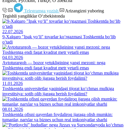
English, Русский, Türkçe, Oʻzbekcha
Telegramga yozish
Arizangizni yuboring
Tegishli yangiliklar O‘zbekistonda
22.07.2026
9-Xalqaro "Ipak yo‘li" tovarlar ko‘rgazmasi Toshkentda bo‘lib
o‘tadi
04.03.2026
Avtoturargoh — bozor yetukligining yangi mezoni: nega
Toshkentga endi faqat kvadrat metr yetarli emas
11.01.2026
Toshkentda universitetlar yaqinidagi tijorat ko‘chmas mulkiga
investitsiya: sotib olib ijaraga berish foydalimi?
08.01.2026
Toshkentda ofisni qayerdan foydaliroq ijaraga olish mumkin:
tumanlar, narxlar va biznes uchun real imkoniyatlar sharhi