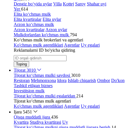
Dengiz bo‘yida uylar
Villa
Kottej
Saroy
Shahar uyi
Yer
614
Elita ko‘chmas mulk
Elita kvartiralar
Elita uylar
Arzon ko‘chmas mulk
Arzon kvartiralar
Arzon uylar
Mulkdorlardan ko'chmas mulk
794
Ko‘chmas mulk brokerlari va agentlari
Ko'chmas mulk agentliklari
Agentlar
Uy egalari
Reklamalarni ID bo'yicha qidiring
Toping
Tijorat
3010
Tijorat ko‘chmas mulki savdosi
3010
Restoran
Mehmonxona
Idora
Ishlab chiqarish
Ombor
Do'kon
Tashkil etilgan biznes
Investitsion mulk
Tijorat ko‘chmas mulki egalaridan
214
Tijorat ko‘chmas mulk agentlari
Ko'chmas mulk agentliklari
Agentlar
Uy egalari
Ijara
5451
Qisqa muddatli ijara
436
Kvartira
Studiya kvartirasi
Uy
Tijorat ko‘chmas mulkni qisqa muddatli ijaraga berish
14