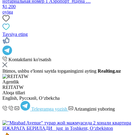
нотариальная номер 1 Аэропорт #Цена …
$1,200
oyiga
Tavsiya eting
Kontaktlarni ko'rsatish
Iltimos, ushbu e'lonni saytda topganingizni ayting
Realting.uz
Agentlik
REITATW
Aloqa tillari
English, Русский, Oʻzbekcha
Telegramga yozish
Arizangizni yuboring