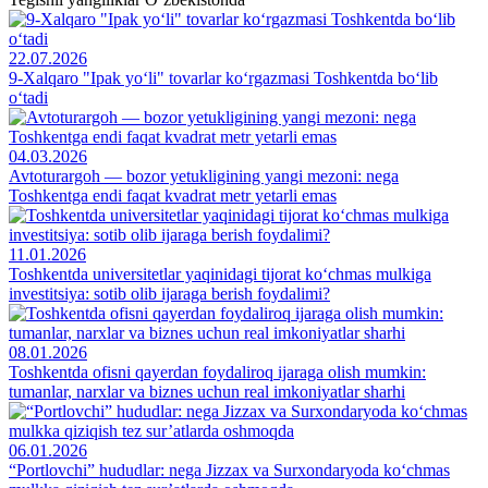
22.07.2026
9-Xalqaro "Ipak yo‘li" tovarlar ko‘rgazmasi Toshkentda bo‘lib
o‘tadi
04.03.2026
Avtoturargoh — bozor yetukligining yangi mezoni: nega
Toshkentga endi faqat kvadrat metr yetarli emas
11.01.2026
Toshkentda universitetlar yaqinidagi tijorat ko‘chmas mulkiga
investitsiya: sotib olib ijaraga berish foydalimi?
08.01.2026
Toshkentda ofisni qayerdan foydaliroq ijaraga olish mumkin:
tumanlar, narxlar va biznes uchun real imkoniyatlar sharhi
06.01.2026
“Portlovchi” hududlar: nega Jizzax va Surxondaryoda ko‘chmas