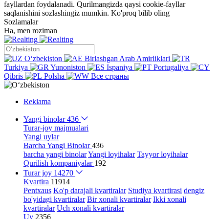
fayllardan foydalanadi. Qurilmangizda qaysi cookie-fayllar
saqlanishini sozlashingiz mumkin.
Ko'proq bilib oling
Sozlamalar
Ha, men roziman
Oʻzbekiston
Birlashgan Arab Amirliklari
Turkiya
Yunoniston
Ispaniya
Portugaliya
Qibris
Polsha
Все страны
Reklama
Yangi binolar
436
Turar-joy majmualari
Yangi uylar
Barcha Yangi Binolar
436
barcha yangi binolar
Yangi loyihalar
Tayyor loyihalar
Qurilish kompaniyalar
192
Turar joy
14270
Kvartira
11914
Pentxaus
Ko'p darajali kvartiralar
Studiya kvartirasi
dengiz
bo'yidagi kvartiralar
Bir xonali kvartiralar
Ikki xonali
kvartiralar
Uch xonali kvartiralar
Uy
2356