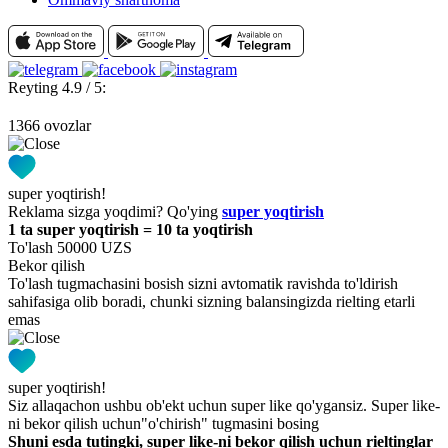
Reyting 4.9 / 5:
1366 ovozlar
super yoqtirish!
Reklama sizga yoqdimi? Qo'ying
super yoqtirish
1 ta super yoqtirish = 10 ta yoqtirish
To'lash 50000 UZS
Bekor qilish
To'lash tugmachasini bosish sizni avtomatik ravishda to'ldirish
sahifasiga olib boradi, chunki sizning balansingizda rielting etarli
emas
super yoqtirish!
Siz allaqachon ushbu ob'ekt uchun super like qo'ygansiz. Super like-
ni bekor qilish uchun"o'chirish" tugmasini bosing
Shuni esda tutingki, super like-ni bekor qilish uchun rieltinglar