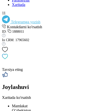
Parametrlar
Xaritada
11
Telegramga yozish
Kontaktlarni ko'rsatish
ID:
1888011
In CRM: 17965602
Tavsiya eting
Joylashuvi
Xaritada ko'rsatish
Mamlakat
Oʻzbekiston