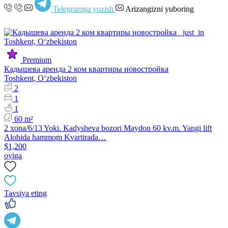
Telegramga yozish
Arizangizni yuboring
Premium
Кадышева аренда 2 ком квартиры новостройка
Toshkent, Oʻzbekiston
2
1
1
60 m²
2 xona/6/13 Yoki. Kadysheva bozori Maydon 60 kv.m. Yangi lift
Alohida hammom Kvartirada…
$1,200
oyiga
Tavsiya eting