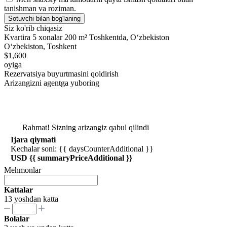
tanishman va roziman.
Sotuvchi bilan bog'laning
Siz ko'rib chiqasiz
Kvartira 5 xonalar 200 m² Toshkentda, Oʻzbekiston
Oʻzbekiston, Toshkent
$1,600
oyiga
Rezervatsiya buyurtmasini qoldirish
Arizangizni agentga yuboring
Rahmat! Sizning arizangiz qabul qilindi
Ijara qiymati
Kechalar soni: {{ daysCounterAdditional }}
USD {{ summaryPriceAdditional }}
Mehmonlar
Kattalar
13 yoshdan katta
Bolalar