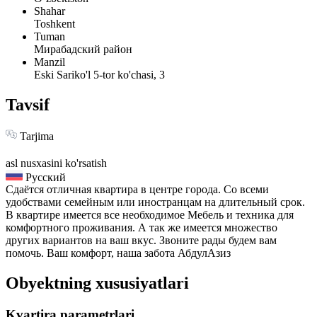
Shahar
Toshkent
Tuman
Мирабадский район
Manzil
Eski Sariko'l 5-tor ko'chasi, 3
Tavsif
Tarjima
asl nusxasini ko'rsatish
Русский
Сдаётся отличная квартира в центре города. Со всеми
удобствами семейным или иностранцам на длительный срок.
В квартире имеется все необходимое Мебель и техника для
комфортного проживания. А так же имеется множество
других вариантов на ваш вкус. Звоните рады будем вам
помочь. Ваш комфорт, наша забота АбдулАзиз
Obyektning xususiyatlari
Kvartira parametrlari