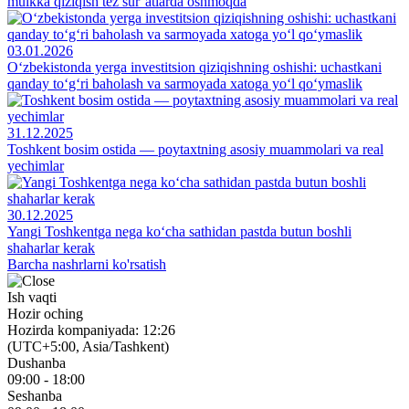
mulkka qiziqish tez sur’atlarda oshmoqda
03.01.2026
O‘zbekistonda yerga investitsion qiziqishning oshishi: uchastkani
qanday to‘g‘ri baholash va sarmoyada xatoga yo‘l qo‘ymaslik
31.12.2025
Toshkent bosim ostida — poytaxtning asosiy muammolari va real
yechimlar
30.12.2025
Yangi Toshkentga nega ko‘cha sathidan pastda butun boshli
shaharlar kerak
Barcha nashrlarni ko'rsatish
Ish vaqti
Hozir oching
Hozirda kompaniyada: 12:26
(UTC+5:00, Asia/Tashkent)
Dushanba
09:00 - 18:00
Seshanba