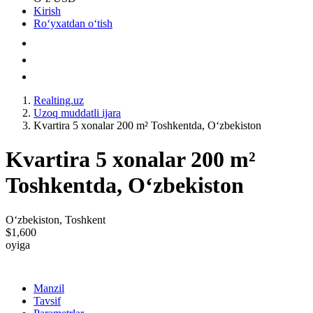
Kirish
Roʻyxatdan oʻtish
Realting.uz
Uzoq muddatli ijara
Kvartira 5 xonalar 200 m² Toshkentda, Oʻzbekiston
Kvartira 5 xonalar 200 m²
Toshkentda, Oʻzbekiston
Oʻzbekiston, Toshkent
$1,600
oyiga
Manzil
Tavsif