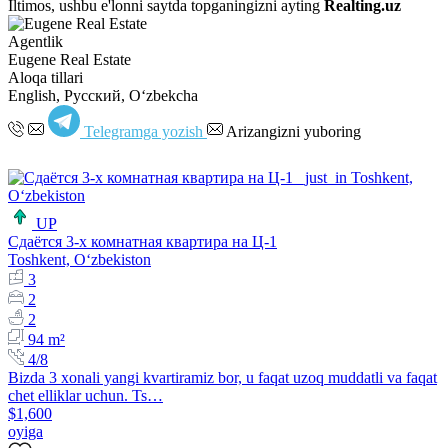
Iltimos, ushbu e'lonni saytda topganingizni ayting
Realting.uz
Agentlik
Eugene Real Estate
Aloqa tillari
English, Русский, Oʻzbekcha
Telegramga yozish
Arizangizni yuboring
UP
Сдаётся 3-х комнатная квартира на Ц-1
Toshkent, Oʻzbekiston
3
2
2
94 m²
4/8
Bizda 3 xonali yangi kvartiramiz bor, u faqat uzoq muddatli va faqat
chet elliklar uchun. Ts…
$1,600
oyiga