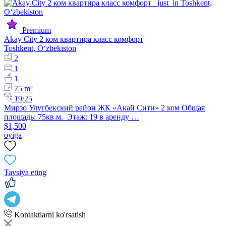
Premium
Akay City 2 ком квартира класс комфорт
Toshkent, Oʻzbekiston
2
1
1
75 m²
19/25
Мирзо Улугбекский район ЖК «Акай Сити» 2 ком Общая
площадь: 75кв.м. Этаж: 19 в аренду …
$1,500
oyiga
Tavsiya eting
Kontaktlarni ko'rsatish