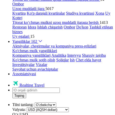
Ombor
Uzoq muddatli ijara
5017
Kvartira
Ko'p darajali kvartiralar
Studiya kvartirasi
Xona
Uy
Kottej
Tijorat ko‘chmas mulkni uzoq muddatli ijaraga berish
1413
Restoran
Idora
Ishlab chiqarish
Ombor
Do'kon
Tashkil etilgan
biznes
Uy egalari
15
Yangiliklar
102
Aktsiyalar, chegirmalar va kompaniya press-relizlari
Ko'chmas mulk yangiliklari
Kompaniya yangiliklari
Analitika
Intervyu
Shaxsiy tajriba
Ko'chmas mulk sotib olish
Soliqlar
Ish
Chet elda hayot
Investitsiyalar
Vizalar
Sayohat uchun aviachiptalar
Assotsiatsiyasi
Realting Travel
Toping
Tilni tanlang:
Valyuta:
Oʻz
USD