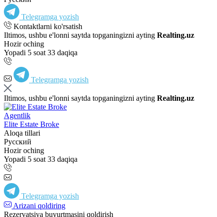
Telegramga yozish
Kontaktlarni ko'rsatish
Iltimos, ushbu e'lonni saytda topganingizni ayting
Realting.uz
Hozir oching
Yopadi 5 soat 33 daqiqa
Telegramga yozish
Iltimos, ushbu e'lonni saytda topganingizni ayting
Realting.uz
Agentlik
Elite Estate Broke
Aloqa tillari
Русский
Hozir oching
Yopadi 5 soat 33 daqiqa
Telegramga yozish
Arizani qoldiring
Rezervatsiya buyurtmasini qoldirish