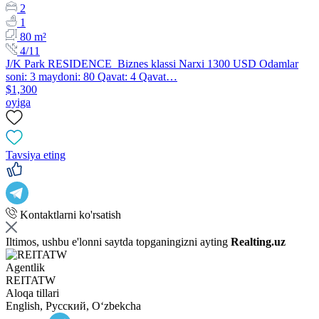
2
1
80 m²
4/11
J/K Park RESIDENCE Biznes klassi Narxi 1300 USD Odamlar
soni: 3 maydoni: 80 Qavat: 4 Qavat…
$1,300
oyiga
Tavsiya eting
Kontaktlarni ko'rsatish
Iltimos, ushbu e'lonni saytda topganingizni ayting
Realting.uz
Agentlik
REITATW
Aloqa tillari
English, Русский, Oʻzbekcha