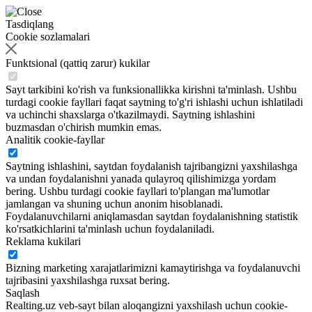
Tasdiqlang
Cookie sozlamalari
Funktsional (qattiq zarur) kukilar
Sayt tarkibini ko'rish va funksionallikka kirishni ta'minlash. Ushbu
turdagi cookie fayllari faqat saytning to'g'ri ishlashi uchun ishlatiladi
va uchinchi shaxslarga o'tkazilmaydi. Saytning ishlashini
buzmasdan o'chirish mumkin emas.
Analitik cookie-fayllar
Saytning ishlashini, saytdan foydalanish tajribangizni yaxshilashga
va undan foydalanishni yanada qulayroq qilishimizga yordam
bering. Ushbu turdagi cookie fayllari to'plangan ma'lumotlar
jamlangan va shuning uchun anonim hisoblanadi.
Foydalanuvchilarni aniqlamasdan saytdan foydalanishning statistik
ko'rsatkichlarini ta'minlash uchun foydalaniladi.
Reklama kukilari
Bizning marketing xarajatlarimizni kamaytirishga va foydalanuvchi
tajribasini yaxshilashga ruxsat bering.
Saqlash
Realting.uz veb-sayt bilan aloqangizni yaxshilash uchun cookie-