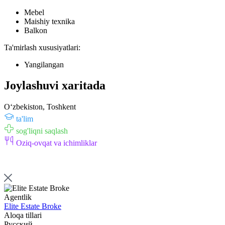
Mebel
Maishiy texnika
Balkon
Ta'mirlash xususiyatlari:
Yangilangan
Joylashuvi xaritada
Oʻzbekiston, Toshkent
ta'lim
sog'liqni saqlash
Oziq-ovqat va ichimliklar
Agentlik
Elite Estate Broke
Aloqa tillari
Русский