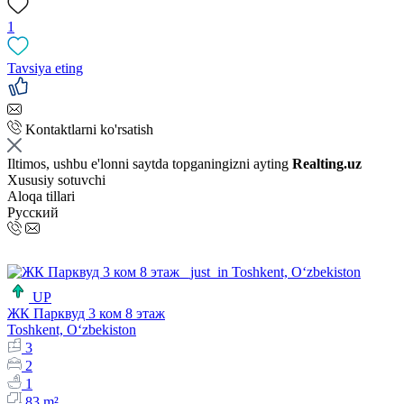
1
Tavsiya eting
Kontaktlarni ko'rsatish
Iltimos, ushbu e'lonni saytda topganingizni ayting
Realting.uz
Xususiy sotuvchi
Aloqa tillari
Русский
UP
ЖК Парквуд 3 ком 8 этаж
Toshkent, Oʻzbekiston
3
2
1
83 m²