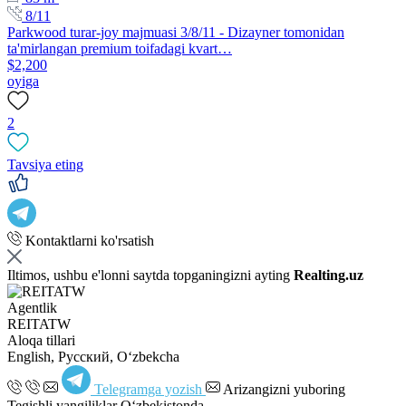
8/11
Parkwood turar-joy majmuasi 3/8/11 - Dizayner tomonidan
ta'mirlangan premium toifadagi kvart…
$2,200
oyiga
2
Tavsiya eting
Kontaktlarni ko'rsatish
Iltimos, ushbu e'lonni saytda topganingizni ayting
Realting.uz
Agentlik
REITATW
Aloqa tillari
English, Русский, Oʻzbekcha
Telegramga yozish
Arizangizni yuboring
Tegishli yangiliklar O‘zbekistonda