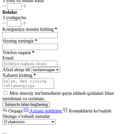
3 yosh va undan katta
Bolalar
3 yoshgacha
Kompaniya nomini kiriting
*
Sizning ismingiz
*
Telefon raqami
*
Email
Afzal aloqa tili
Xabarni kiriting
*
Men shaxsiy ma'lumotlarni qayta ishlash qoidalari bilan
tanishman va roziman.
Sotuvchi bilan bog'laning
Orqaga
Arizani qoldiring
Kontaktlarni ko'rsatish
Shunga o'xshash narsalar