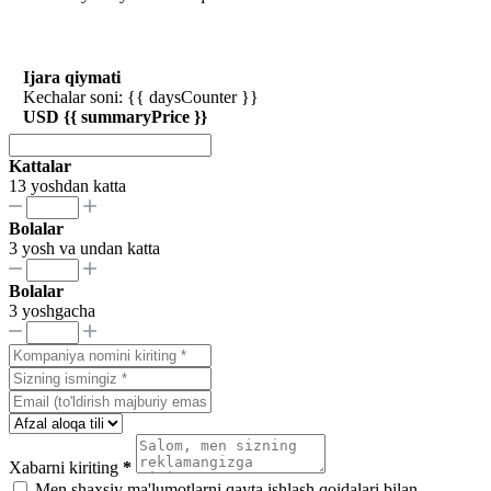
Ijara qiymati
Kechalar soni: {{ daysCounter }}
USD {{ summaryPrice }}
Kattalar
13 yoshdan katta
Bolalar
3 yosh va undan katta
Bolalar
3 yoshgacha
Xabarni kiriting
*
Men shaxsiy ma'lumotlarni qayta ishlash qoidalari bilan