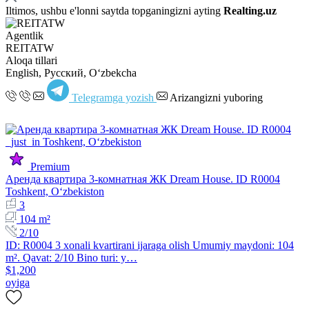
Iltimos, ushbu e'lonni saytda topganingizni ayting
Realting.uz
Agentlik
REITATW
Aloqa tillari
English, Русский, Oʻzbekcha
Telegramga yozish
Arizangizni yuboring
Premium
Аренда квартира 3-комнатная ЖК Dream House. ID R0004
Toshkent, Oʻzbekiston
3
104 m²
2/10
ID: R0004 3 xonali kvartirani ijaraga olish Umumiy maydoni: 104
m². Qavat: 2/10 Bino turi: y…
$1,200
oyiga