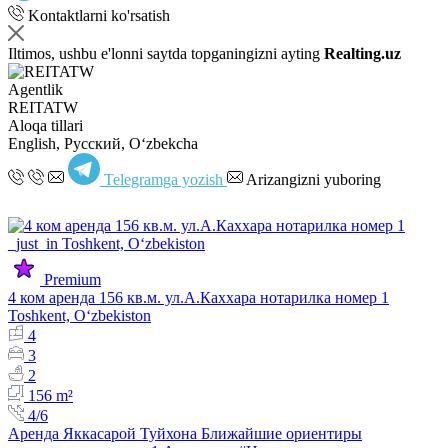
Kontaktlarni ko'rsatish
Iltimos, ushbu e'lonni saytda topganingizni ayting
Realting.uz
Agentlik
REITATW
Aloqa tillari
English, Русский, Oʻzbekcha
Telegramga yozish
Arizangizni yuboring
Premium
4 ком аренда 156 кв.м. ул.А.Каххара нотарилка номер 1
Toshkent, Oʻzbekiston
4
3
2
156 m²
4/6
Аренда Яккасарой Туйхона Ближайшие ориентиры