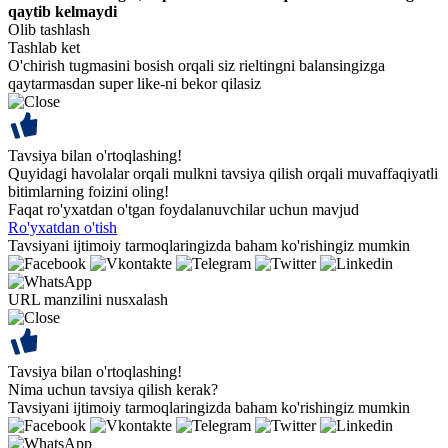
qaytib kelmaydi
Olib tashlash
Tashlab ket
O'chirish tugmasini bosish orqali siz rieltingni balansingizga
qaytarmasdan super like-ni bekor qilasiz
Tavsiya bilan o'rtoqlashing!
Quyidagi havolalar orqali mulkni tavsiya qilish orqali muvaffaqiyatli
bitimlarning foizini oling!
Faqat ro'yxatdan o'tgan foydalanuvchilar uchun mavjud
Ro'yxatdan o'tish
Tavsiyani ijtimoiy tarmoqlaringizda baham ko'rishingiz mumkin
URL manzilini nusxalash
Tavsiya bilan o'rtoqlashing!
Nima uchun tavsiya qilish kerak?
Tavsiyani ijtimoiy tarmoqlaringizda baham ko'rishingiz mumkin