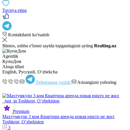
Tavsiya eting
Kontaktlarni ko'rsatish
Iltimos, ushbu e'lonni saytda topganingizni ayting
Realting.uz
Agentlik
КупиДом
Aloqa tillari
English, Русский, Oʻzbekcha
Telegramga yozish
Arizangizni yuboring
Premium
Махтумкули 3 ком Квартира аренда новая никто не жил
Toshkent, Oʻzbekiston
3