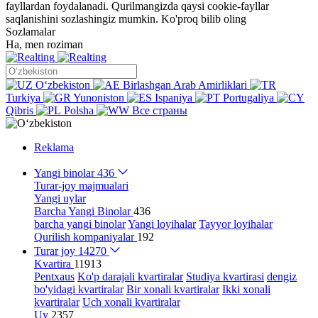
fayllardan foydalanadi. Qurilmangizda qaysi cookie-fayllar
saqlanishini sozlashingiz mumkin.
Ko'proq bilib oling
Sozlamalar
Ha, men roziman
Oʻzbekiston
Birlashgan Arab Amirliklari
Turkiya
Yunoniston
Ispaniya
Portugaliya
Qibris
Polsha
Все страны
Reklama
Yangi binolar
436
Turar-joy majmualari
Yangi uylar
Barcha Yangi Binolar
436
barcha yangi binolar
Yangi loyihalar
Tayyor loyihalar
Qurilish kompaniyalar
192
Turar joy
14270
Kvartira
11913
Pentxaus
Ko'p darajali kvartiralar
Studiya kvartirasi
dengiz
bo'yidagi kvartiralar
Bir xonali kvartiralar
Ikki xonali
kvartiralar
Uch xonali kvartiralar
Uy
2357