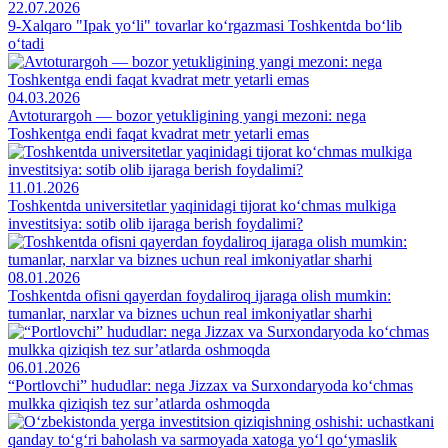
22.07.2026
9-Xalqaro "Ipak yo‘li" tovarlar ko‘rgazmasi Toshkentda bo‘lib
o‘tadi
04.03.2026
Avtoturargoh — bozor yetukligining yangi mezoni: nega
Toshkentga endi faqat kvadrat metr yetarli emas
11.01.2026
Toshkentda universitetlar yaqinidagi tijorat ko‘chmas mulkiga
investitsiya: sotib olib ijaraga berish foydalimi?
08.01.2026
Toshkentda ofisni qayerdan foydaliroq ijaraga olish mumkin:
tumanlar, narxlar va biznes uchun real imkoniyatlar sharhi
06.01.2026
“Portlovchi” hududlar: nega Jizzax va Surxondaryoda ko‘chmas
mulkka qiziqish tez sur’atlarda oshmoqda