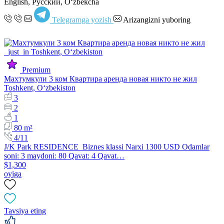
English, Русский, Oʻzbekcha
Telegramga yozish
Arizangizni yuboring
Premium
Махтумкули 3 ком Квартира аренда новая никто не жил
Toshkent, Oʻzbekiston
3
2
1
80 m²
4/11
J/K Park RESIDENCE Biznes klassi Narxi 1300 USD Odamlar
soni: 3 maydoni: 80 Qavat: 4 Qavat…
$1,300
oyiga
Tavsiya eting