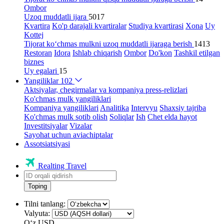
Ombor
Uzoq muddatli ijara
5017
Kvartira
Ko'p darajali kvartiralar
Studiya kvartirasi
Xona
Uy
Kottej
Tijorat ko‘chmas mulkni uzoq muddatli ijaraga berish
1413
Restoran
Idora
Ishlab chiqarish
Ombor
Do'kon
Tashkil etilgan
biznes
Uy egalari
15
Yangiliklar
102
Aktsiyalar, chegirmalar va kompaniya press-relizlari
Ko'chmas mulk yangiliklari
Kompaniya yangiliklari
Analitika
Intervyu
Shaxsiy tajriba
Ko'chmas mulk sotib olish
Soliqlar
Ish
Chet elda hayot
Investitsiyalar
Vizalar
Sayohat uchun aviachiptalar
Assotsiatsiyasi
Realting Travel
Toping
Tilni tanlang:
Valyuta:
Oʻz
USD