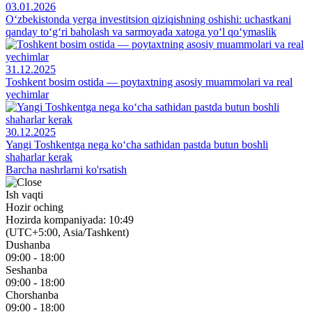
03.01.2026
O‘zbekistonda yerga investitsion qiziqishning oshishi: uchastkani
qanday to‘g‘ri baholash va sarmoyada xatoga yo‘l qo‘ymaslik
31.12.2025
Toshkent bosim ostida — poytaxtning asosiy muammolari va real
yechimlar
30.12.2025
Yangi Toshkentga nega ko‘cha sathidan pastda butun boshli
shaharlar kerak
Barcha nashrlarni ko'rsatish
Ish vaqti
Hozir oching
Hozirda kompaniyada: 10:49
(UTC+5:00, Asia/Tashkent)
Dushanba
09:00 - 18:00
Seshanba
09:00 - 18:00
Chorshanba
09:00 - 18:00