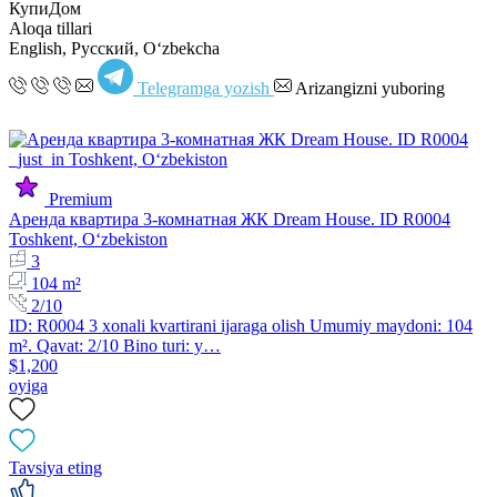
КупиДом
Aloqa tillari
English, Русский, Oʻzbekcha
Telegramga yozish
Arizangizni yuboring
Premium
Аренда квартира 3-комнатная ЖК Dream House. ID R0004
Toshkent, Oʻzbekiston
3
104 m²
2/10
ID: R0004 3 xonali kvartirani ijaraga olish Umumiy maydoni: 104
m². Qavat: 2/10 Bino turi: y…
$1,200
oyiga
Tavsiya eting