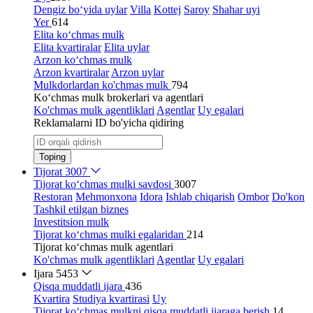
Dengiz bo‘yida uylar
Villa
Kottej
Saroy
Shahar uyi
Yer
614
Elita ko‘chmas mulk
Elita kvartiralar
Elita uylar
Arzon ko‘chmas mulk
Arzon kvartiralar
Arzon uylar
Mulkdorlardan ko'chmas mulk
794
Ko‘chmas mulk brokerlari va agentlari
Ko'chmas mulk agentliklari
Agentlar
Uy egalari
Reklamalarni ID bo'yicha qidiring
Toping
Tijorat
3007
Tijorat ko‘chmas mulki savdosi
3007
Restoran
Mehmonxona
Idora
Ishlab chiqarish
Ombor
Do'kon
Tashkil etilgan biznes
Investitsion mulk
Tijorat ko‘chmas mulki egalaridan
214
Tijorat ko‘chmas mulk agentlari
Ko'chmas mulk agentliklari
Agentlar
Uy egalari
Ijara
5453
Qisqa muddatli ijara
436
Kvartira
Studiya kvartirasi
Uy
Tijorat ko‘chmas mulkni qisqa muddatli ijaraga berish
14