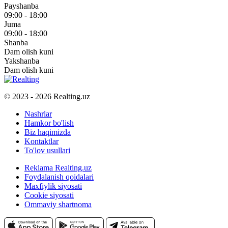
Payshanba
09:00 - 18:00
Juma
09:00 - 18:00
Shanba
Dam olish kuni
Yakshanba
Dam olish kuni
© 2023 - 2026 Realting.uz
Nashrlar
Hamkor bo'lish
Biz haqimizda
Kontaktlar
To'lov usullari
Reklama Realting.uz
Foydalanish qoidalari
Maxfiylik siyosati
Cookie siyosati
Ommaviy shartnoma