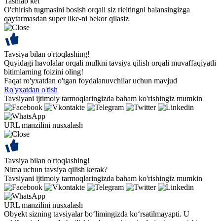
Tashlab ket
O'chirish tugmasini bosish orqali siz rieltingni balansingizga
qaytarmasdan super like-ni bekor qilasiz
Tavsiya bilan o'rtoqlashing!
Quyidagi havolalar orqali mulkni tavsiya qilish orqali muvaffaqiyatli
bitimlarning foizini oling!
Faqat ro'yxatdan o'tgan foydalanuvchilar uchun mavjud
Ro'yxatdan o'tish
Tavsiyani ijtimoiy tarmoqlaringizda baham ko'rishingiz mumkin
URL manzilini nusxalash
Tavsiya bilan o'rtoqlashing!
Nima uchun tavsiya qilish kerak?
Tavsiyani ijtimoiy tarmoqlaringizda baham ko'rishingiz mumkin
URL manzilini nusxalash
Obyekt sizning tavsiyalar bo‘limingizda ko‘rsatilmayapti. U