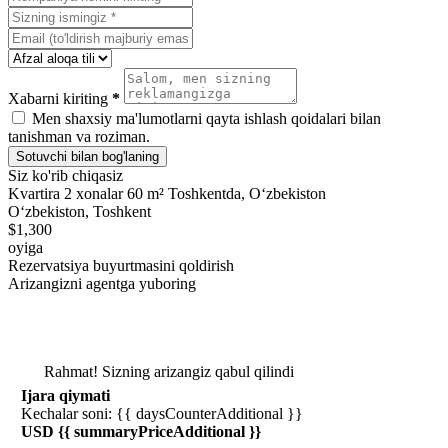
Xabarni kiriting
*
Men shaxsiy ma'lumotlarni qayta ishlash qoidalari bilan
tanishman va roziman.
Sotuvchi bilan bog'laning
Siz ko'rib chiqasiz
Kvartira 2 xonalar 60 m² Toshkentda, Oʻzbekiston
Oʻzbekiston, Toshkent
$1,300
oyiga
Rezervatsiya buyurtmasini qoldirish
Arizangizni agentga yuboring
Rahmat! Sizning arizangiz qabul qilindi
Ijara qiymati
Kechalar soni: {{ daysCounterAdditional }}
USD {{ summaryPriceAdditional }}