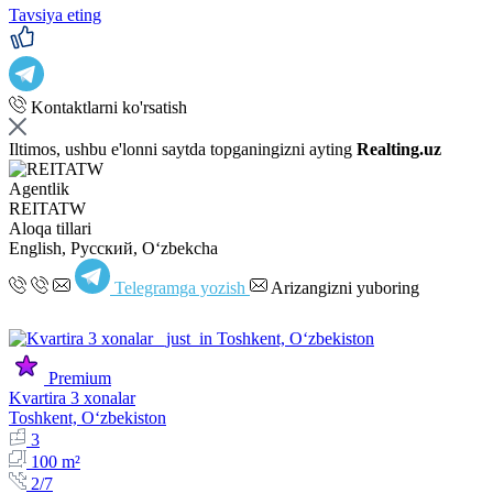
Tavsiya eting
Kontaktlarni ko'rsatish
Iltimos, ushbu e'lonni saytda topganingizni ayting
Realting.uz
Agentlik
REITATW
Aloqa tillari
English, Русский, Oʻzbekcha
Telegramga yozish
Arizangizni yuboring
Premium
Kvartira 3 xonalar
Toshkent, Oʻzbekiston
3
100 m²
2/7