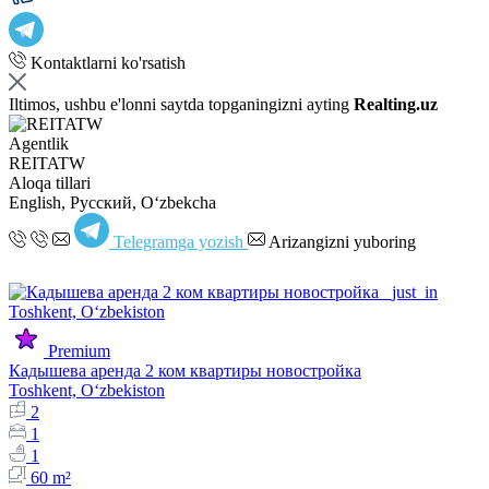
Kontaktlarni ko'rsatish
Iltimos, ushbu e'lonni saytda topganingizni ayting
Realting.uz
Agentlik
REITATW
Aloqa tillari
English, Русский, Oʻzbekcha
Telegramga yozish
Arizangizni yuboring
Premium
Кадышева аренда 2 ком квартиры новостройка
Toshkent, Oʻzbekiston
2
1
1
60 m²