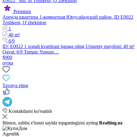
Premium
Аренда квартира 1-комнатная Юнусабадский район. ID E0022
Toshkent, Oʻzbekiston
1
40 m²
6/9
ID: E0022 1 xonali kvartirani ijaraga oling Umumiy maydoni: 40 m²
Qavat: 6/9 Tuman: Yunuso…
$900
oyiga
Tavsiya eting
Kontaktlarni ko'rsatish
Iltimos, ushbu e'lonni saytda topganingizni ayting
Realting.uz
Agentlik