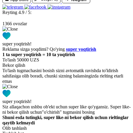
Reyting 4.9 / 5:
1366 ovozlar
super yoqtirish!
Reklama sizga yoqdimi? Qo'ying
super yoqtirish
1 ta super yoqtirish = 10 ta yoqtirish
To'lash 50000 UZS
Bekor qilish
To'lash tugmachasini bosish sizni avtomatik ravishda to'ldirish
sahifasiga olib boradi, chunki sizning balansingizda rielting etarli
emas
super yoqtirish!
Siz allaqachon ushbu ob'ekt uchun super like qo'ygansiz. Super like-
ni bekor qilish uchun"o'chirish" tugmasini bosing
Shuni esda tutingki, super like-ni bekor qilish uchun rieltinglar
qaytib kelmaydi
Olib tashlash