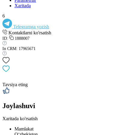
Parametrlar
Xaritada
6
Telegramga yozish
Kontaktlarni ko'rsatish
ID:
1888007
In CRM: 17965671
Tavsiya eting
Joylashuvi
Xaritada ko'rsatish
Mamlakat
Oʻzbekiston