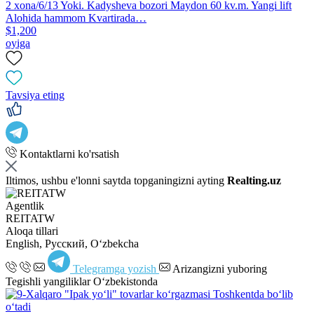
2 xona/6/13 Yoki. Kadysheva bozori Maydon 60 kv.m. Yangi lift
Alohida hammom Kvartirada…
$1,200
oyiga
Tavsiya eting
Kontaktlarni ko'rsatish
Iltimos, ushbu e'lonni saytda topganingizni ayting
Realting.uz
Agentlik
REITATW
Aloqa tillari
English, Русский, Oʻzbekcha
Telegramga yozish
Arizangizni yuboring
Tegishli yangiliklar O‘zbekistonda