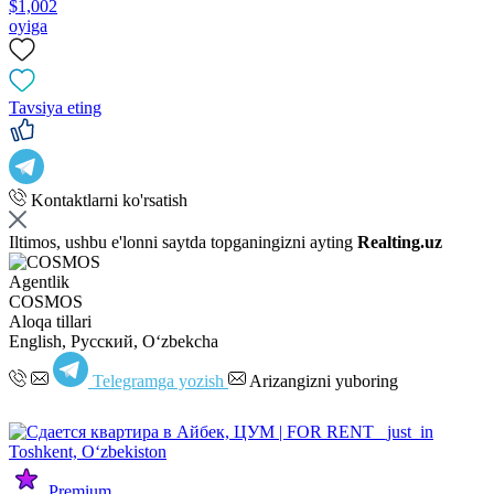
$1,002
oyiga
Tavsiya eting
Kontaktlarni ko'rsatish
Iltimos, ushbu e'lonni saytda topganingizni ayting
Realting.uz
Agentlik
COSMOS
Aloqa tillari
English, Русский, Oʻzbekcha
Telegramga yozish
Arizangizni yuboring
Premium