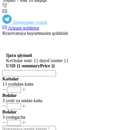
Yopadi 7 soat 10 daqiqa
Telegramga yozish
Arizani qoldiring
Rezervatsiya buyurtmasini qoldirish
Ijara qiymati
Kechalar soni: {{ daysCounter }}
USD {{ summaryPrice }}
Kattalar
13 yoshdan katta
Bolalar
3 yosh va undan katta
Bolalar
3 yoshgacha