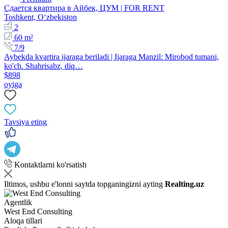
Сдается квартира в Айбек, ЦУМ | FOR RENT
Toshkent, Oʻzbekiston
2
60 m²
7/9
Aybekda kvartira ijaraga beriladi | Ijaraga Manzil: Mirobod tumani,
ko'ch. Shahrisabz, diq…
$898
oyiga
Tavsiya eting
Kontaktlarni ko'rsatish
Iltimos, ushbu e'lonni saytda topganingizni ayting
Realting.uz
Agentlik
West End Consulting
Aloqa tillari