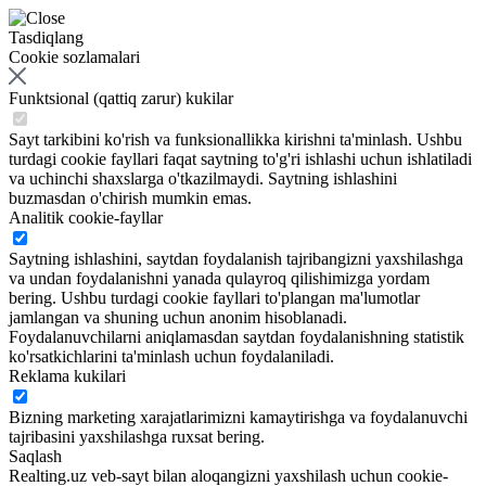
Tasdiqlang
Cookie sozlamalari
Funktsional (qattiq zarur) kukilar
Sayt tarkibini ko'rish va funksionallikka kirishni ta'minlash. Ushbu
turdagi cookie fayllari faqat saytning to'g'ri ishlashi uchun ishlatiladi
va uchinchi shaxslarga o'tkazilmaydi. Saytning ishlashini
buzmasdan o'chirish mumkin emas.
Analitik cookie-fayllar
Saytning ishlashini, saytdan foydalanish tajribangizni yaxshilashga
va undan foydalanishni yanada qulayroq qilishimizga yordam
bering. Ushbu turdagi cookie fayllari to'plangan ma'lumotlar
jamlangan va shuning uchun anonim hisoblanadi.
Foydalanuvchilarni aniqlamasdan saytdan foydalanishning statistik
ko'rsatkichlarini ta'minlash uchun foydalaniladi.
Reklama kukilari
Bizning marketing xarajatlarimizni kamaytirishga va foydalanuvchi
tajribasini yaxshilashga ruxsat bering.
Saqlash
Realting.uz veb-sayt bilan aloqangizni yaxshilash uchun cookie-