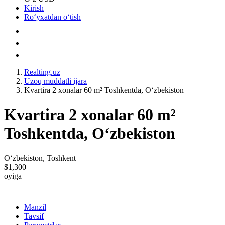
Kirish
Roʻyxatdan oʻtish
Realting.uz
Uzoq muddatli ijara
Kvartira 2 xonalar 60 m² Toshkentda, Oʻzbekiston
Kvartira 2 xonalar 60 m²
Toshkentda, Oʻzbekiston
Oʻzbekiston, Toshkent
$1,300
oyiga
Manzil
Tavsif