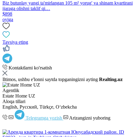
Biz butunlay yangi ta'mirlangan 105 m² yorug' va shinam kvartirani
ijaraga olishni taklif qi…
$898
oyiga
Tavsiya eting
Kontaktlarni ko'rsatish
Iltimos, ushbu e'lonni saytda topganingizni ayting
Realting.uz
Agentlik
Estate Home UZ
Aloqa tillari
English, Русский, Türkçe, Oʻzbekcha
Telegramga yozish
Arizangizni yuboring