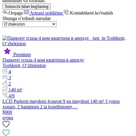
tanishman va roziman.
Sotuvchi bilan bog'laning
Orqaga
Arizani qoldiring
Kontaktlarni ko'rsatish
Shunga o'xshash narsalar
Premium
Паркент плаза 4 ком квартира в аренду
Toshkent, Oʻzbekiston
4
3
2
140 m²
4/9
LCD Parkent maydoni 4-qavat 9 ga maydoni 140 m² 3 yotoq
xonasi, 2 hammom 2 ta konditsioner,…
$900
oyiga