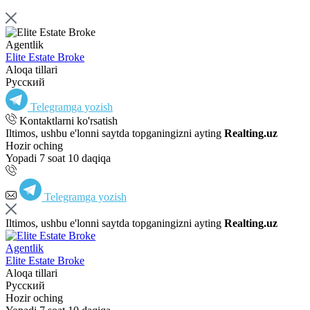
Agentlik
Elite Estate Broke
Aloqa tillari
Русский
Telegramga yozish
Kontaktlarni ko'rsatish
Iltimos, ushbu e'lonni saytda topganingizni ayting
Realting.uz
Hozir oching
Yopadi 7 soat 10 daqiqa
Telegramga yozish
Iltimos, ushbu e'lonni saytda topganingizni ayting
Realting.uz
Agentlik
Elite Estate Broke
Aloqa tillari
Русский
Hozir oching