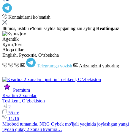
Kontaktlarni ko'rsatish
Iltimos, ushbu e'lonni saytda topganingizni ayting
Realting.uz
Agentlik
КупиДом
Aloqa tillari
English, Русский, Oʻzbekcha
Telegramga yozish
Arizangizni yuboring
Premium
Kvartira 2 xonalar
Toshkent, Oʻzbekiston
2
55 m²
11/16
Mirobod tumanida, NRG Oybek mo'ljali yaqinida joylashgan yangi
uydan qulay 2 xonali kvartira…