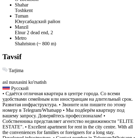
Shahar
Toshkent
Tuman
Юнусабадский район
Manzil
Elnur 2 dead end, 2
Metro
Shahriston (~ 800 m)
Tavsif
Tarjima
asl nusxasini ko'rsatish
Русский
• Сдаётся отличная квартира в центре города. Со всеми
удобствами семейным или иностранцам на длительный срок.
Развитая инфраструктура. • Звоните или пишите по этому
номеру в Telegram/Whatsapp • Мы подберём квартиру под
вашему запросу. Доверяйтесь профессионалам! •
Собственника представляет агентство недвижимости "ELITE
ESTATE". • Excellent apartment for rent in the city centre. With all
the conveniences for families or foreigners for a long stay.
Developed infrastructure. • Contact number in Telegram/Whatsapp •