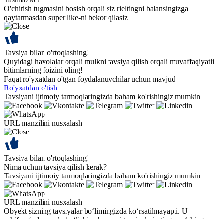
O'chirish tugmasini bosish orqali siz rieltingni balansingizga
qaytarmasdan super like-ni bekor qilasiz
Tavsiya bilan o'rtoqlashing!
Quyidagi havolalar orqali mulkni tavsiya qilish orqali muvaffaqiyatli
bitimlarning foizini oling!
Faqat ro'yxatdan o'tgan foydalanuvchilar uchun mavjud
Ro'yxatdan o'tish
Tavsiyani ijtimoiy tarmoqlaringizda baham ko'rishingiz mumkin
URL manzilini nusxalash
Tavsiya bilan o'rtoqlashing!
Nima uchun tavsiya qilish kerak?
Tavsiyani ijtimoiy tarmoqlaringizda baham ko'rishingiz mumkin
URL manzilini nusxalash
Obyekt sizning tavsiyalar bo‘limingizda ko‘rsatilmayapti. U