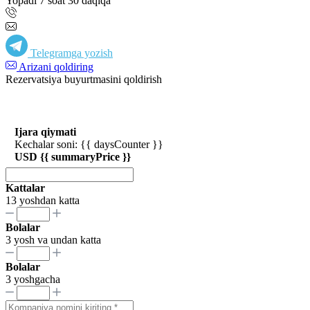
Yopadi 7 soat 30 daqiqa
Telegramga yozish
Arizani qoldiring
Rezervatsiya buyurtmasini qoldirish
Ijara qiymati
Kechalar soni: {{ daysCounter }}
USD {{ summaryPrice }}
Kattalar
13 yoshdan katta
Bolalar
3 yosh va undan katta
Bolalar
3 yoshgacha