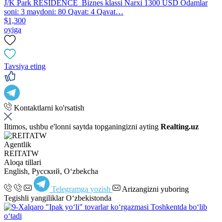
J/K Park RESIDENCE Biznes klassi Narxi 1300 USD Odamlar
soni: 3 maydoni: 80 Qavat: 4 Qavat…
$1,300
oyiga
Tavsiya eting
Kontaktlarni ko'rsatish
Iltimos, ushbu e'lonni saytda topganingizni ayting
Realting.uz
Agentlik
REITATW
Aloqa tillari
English, Русский, Oʻzbekcha
Telegramga yozish
Arizangizni yuboring
Tegishli yangiliklar O‘zbekistonda