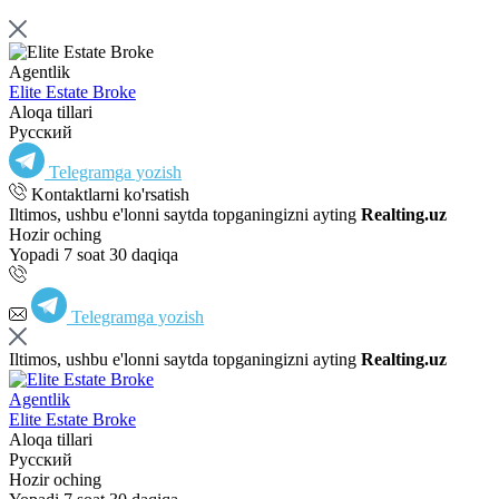
Agentlik
Elite Estate Broke
Aloqa tillari
Русский
Telegramga yozish
Kontaktlarni ko'rsatish
Iltimos, ushbu e'lonni saytda topganingizni ayting
Realting.uz
Hozir oching
Yopadi 7 soat 30 daqiqa
Telegramga yozish
Iltimos, ushbu e'lonni saytda topganingizni ayting
Realting.uz
Agentlik
Elite Estate Broke
Aloqa tillari
Русский
Hozir oching