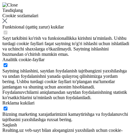
Tasdiqlang
Cookie sozlamalari
Funktsional (qattiq zarur) kukilar
Sayt tarkibini ko'rish va funksionallikka kirishni ta'minlash. Ushbu
turdagi cookie fayllari faqat saytning to'g'ri ishlashi uchun ishlatiladi
va uchinchi shaxslarga o'tkazilmaydi. Saytning ishlashini
buzmasdan o'chirish mumkin emas.
Analitik cookie-fayllar
Saytning ishlashini, saytdan foydalanish tajribangizni yaxshilashga
va undan foydalanishni yanada qulayroq qilishimizga yordam
bering. Ushbu turdagi cookie fayllari to'plangan ma'lumotlar
jamlangan va shuning uchun anonim hisoblanadi.
Foydalanuvchilarni aniqlamasdan saytdan foydalanishning statistik
ko'rsatkichlarini ta'minlash uchun foydalaniladi.
Reklama kukilari
Bizning marketing xarajatlarimizni kamaytirishga va foydalanuvchi
tajribasini yaxshilashga ruxsat bering.
Saqlash
Realting.uz veb-sayt bilan aloqangizni yaxshilash uchun cookie-