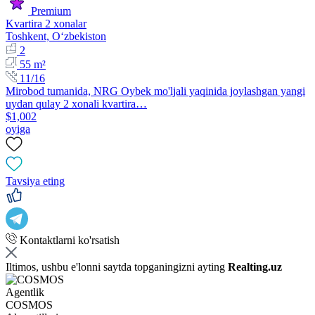
Premium
Kvartira 2 xonalar
Toshkent, Oʻzbekiston
2
55 m²
11/16
Mirobod tumanida, NRG Oybek mo'ljali yaqinida joylashgan yangi
uydan qulay 2 xonali kvartira…
$1,002
oyiga
Tavsiya eting
Kontaktlarni ko'rsatish
Iltimos, ushbu e'lonni saytda topganingizni ayting
Realting.uz
Agentlik
COSMOS