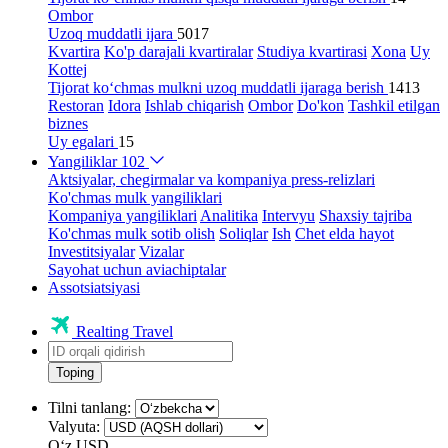
Ombor
Uzoq muddatli ijara
5017
Kvartira
Ko'p darajali kvartiralar
Studiya kvartirasi
Xona
Uy
Kottej
Tijorat ko‘chmas mulkni uzoq muddatli ijaraga berish
1413
Restoran
Idora
Ishlab chiqarish
Ombor
Do'kon
Tashkil etilgan
biznes
Uy egalari
15
Yangiliklar
102
Aktsiyalar, chegirmalar va kompaniya press-relizlari
Ko'chmas mulk yangiliklari
Kompaniya yangiliklari
Analitika
Intervyu
Shaxsiy tajriba
Ko'chmas mulk sotib olish
Soliqlar
Ish
Chet elda hayot
Investitsiyalar
Vizalar
Sayohat uchun aviachiptalar
Assotsiatsiyasi
Realting Travel
Toping
Tilni tanlang:
Valyuta:
Oʻz
USD