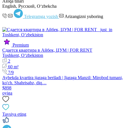
Aloqa tillari
English, Русский, Oʻzbekcha
Telegramga yozish
Arizangizni yuboring
Premium
Сдается квартира в Айбек, ЦУМ | FOR RENT
Toshkent, Oʻzbekiston
2
60 m²
7/9
Aybekda kvartira ijaraga beriladi | Ijaraga Manzil: Mirobod tumani,
ko'ch. Shahrisabz, diq…
$898
oyiga
Tavsiya eting