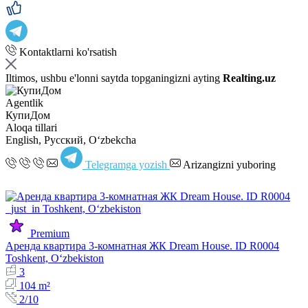
Kontaktlarni ko'rsatish
Iltimos, ushbu e'lonni saytda topganingizni ayting
Realting.uz
Agentlik
КупиДом
Aloqa tillari
English, Русский, Oʻzbekcha
Telegramga yozish
Arizangizni yuboring
Premium
Аренда квартира 3-комнатная ЖК Dream House. ID R0004
Toshkent, Oʻzbekiston
3
104 m²
2/10