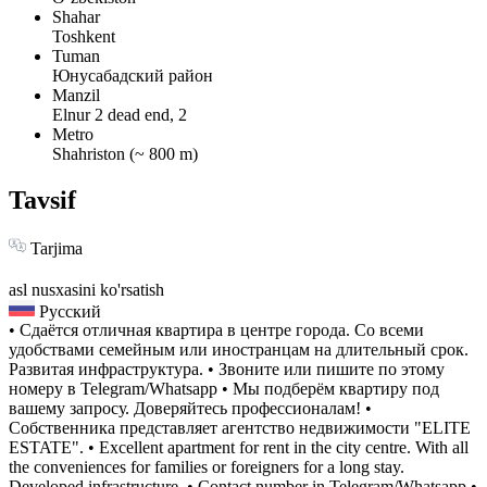
Shahar
Toshkent
Tuman
Юнусабадский район
Manzil
Elnur 2 dead end, 2
Metro
Shahriston (~ 800 m)
Tavsif
Tarjima
asl nusxasini ko'rsatish
Русский
• Сдаётся отличная квартира в центре города. Со всеми
удобствами семейным или иностранцам на длительный срок.
Развитая инфраструктура. • Звоните или пишите по этому
номеру в Telegram/Whatsapp • Мы подберём квартиру под
вашему запросу. Доверяйтесь профессионалам! •
Собственника представляет агентство недвижимости "ELITE
ESTATE". • Excellent apartment for rent in the city centre. With all
the conveniences for families or foreigners for a long stay.
Developed infrastructure. • Contact number in Telegram/Whatsapp •