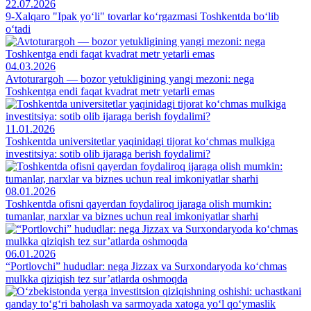
22.07.2026
9-Xalqaro "Ipak yo‘li" tovarlar ko‘rgazmasi Toshkentda bo‘lib
o‘tadi
04.03.2026
Avtoturargoh — bozor yetukligining yangi mezoni: nega
Toshkentga endi faqat kvadrat metr yetarli emas
11.01.2026
Toshkentda universitetlar yaqinidagi tijorat ko‘chmas mulkiga
investitsiya: sotib olib ijaraga berish foydalimi?
08.01.2026
Toshkentda ofisni qayerdan foydaliroq ijaraga olish mumkin:
tumanlar, narxlar va biznes uchun real imkoniyatlar sharhi
06.01.2026
“Portlovchi” hududlar: nega Jizzax va Surxondaryoda ko‘chmas
mulkka qiziqish tez sur’atlarda oshmoqda