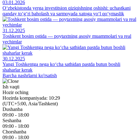
03.01.2026
O‘zbekistonda yerga investitsion qiziqishning oshishi: uchastkani
qanday to‘g‘ri baholash va sarmoyada xatoga yo‘l qo‘ymaslik
31.12.2025
Toshkent bosim ostida — poytaxtning asosiy muammolari va real
yechimlar
30.12.2025
Yangi Toshkentga nega ko‘cha sathidan pastda butun boshli
shaharlar kerak
Barcha nashrlarni ko'rsatish
Ish vaqti
Hozir oching
Hozirda kompaniyada: 10:29
(UTC+5:00, Asia/Tashkent)
Dushanba
09:00 - 18:00
Seshanba
09:00 - 18:00
Chorshanba
09:00 - 18:00