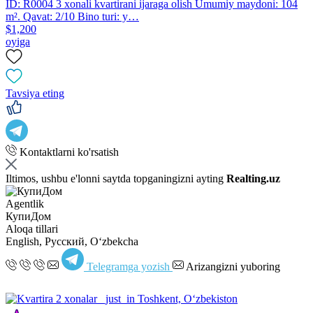
ID: R0004 3 xonali kvartirani ijaraga olish Umumiy maydoni: 104
m². Qavat: 2/10 Bino turi: y…
$1,200
oyiga
Tavsiya eting
Kontaktlarni ko'rsatish
Iltimos, ushbu e'lonni saytda topganingizni ayting
Realting.uz
Agentlik
КупиДом
Aloqa tillari
English, Русский, Oʻzbekcha
Telegramga yozish
Arizangizni yuboring