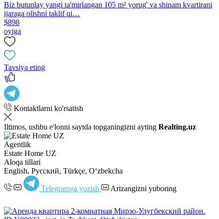
Biz butunlay yangi ta'mirlangan 105 m² yorug' va shinam kvartirani
ijaraga olishni taklif qi…
$898
oyiga
Tavsiya eting
Kontaktlarni ko'rsatish
Iltimos, ushbu e'lonni saytda topganingizni ayting
Realting.uz
Agentlik
Estate Home UZ
Aloqa tillari
English, Русский, Türkçe, Oʻzbekcha
Telegramga yozish
Arizangizni yuboring