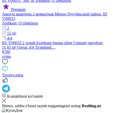
Premium
Аренда квартира 2-комнатная Мирзо-Улугбекский район. ID
V00033
Toshkent, Oʻzbekiston
2
52 m²
4/4
ID: V00033 2 xonali kvartirani ijaraga oling Umumiy maydoni:
51,65 m² Qavat: 4/4 Ta'mirlash…
$700
oyiga
Tavsiya eting
Kontaktlarni ko'rsatish
Iltimos, ushbu e'lonni saytda topganingizni ayting
Realting.uz