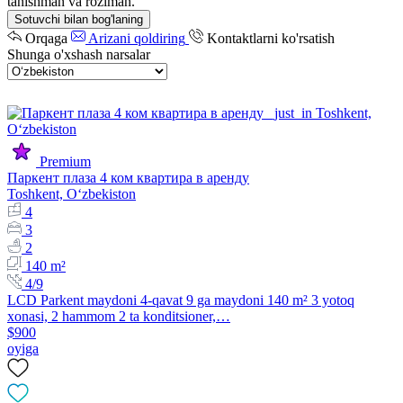
tanishman va roziman.
Sotuvchi bilan bog'laning
Orqaga
Arizani qoldiring
Kontaktlarni ko'rsatish
Shunga o'xshash narsalar
Premium
Паркент плаза 4 ком квартира в аренду
Toshkent, Oʻzbekiston
4
3
2
140 m²
4/9
LCD Parkent maydoni 4-qavat 9 ga maydoni 140 m² 3 yotoq
xonasi, 2 hammom 2 ta konditsioner,…
$900
oyiga