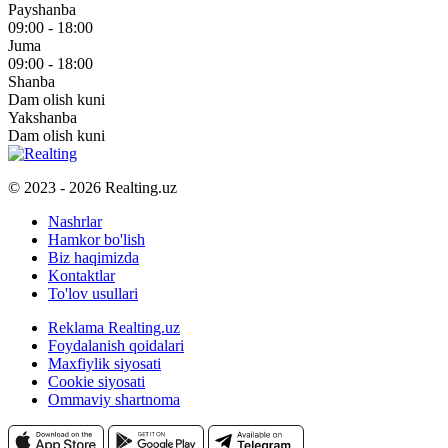
Payshanba
09:00 - 18:00
Juma
09:00 - 18:00
Shanba
Dam olish kuni
Yakshanba
Dam olish kuni
© 2023 - 2026 Realting.uz
Nashrlar
Hamkor bo'lish
Biz haqimizda
Kontaktlar
To'lov usullari
Reklama Realting.uz
Foydalanish qoidalari
Maxfiylik siyosati
Cookie siyosati
Ommaviy shartnoma