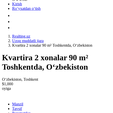
Kirish
Roʻyxatdan oʻtish
Realting.uz
Uzoq muddatli ijara
Kvartira 2 xonalar 90 m² Toshkentda, Oʻzbekiston
Kvartira 2 xonalar 90 m²
Toshkentda, Oʻzbekiston
Oʻzbekiston, Toshkent
$1,000
oyiga
Manzil
Tavsif