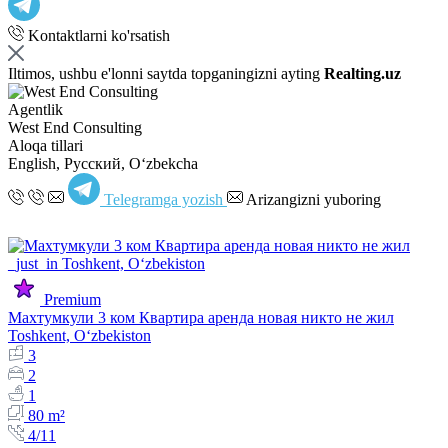
Kontaktlarni ko'rsatish
Iltimos, ushbu e'lonni saytda topganingizni ayting
Realting.uz
Agentlik
West End Consulting
Aloqa tillari
English, Русский, Oʻzbekcha
Telegramga yozish
Arizangizni yuboring
Premium
Махтумкули 3 ком Квартира аренда новая никто не жил
Toshkent, Oʻzbekiston
3
2
1
80 m²
4/11