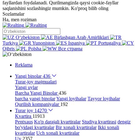
fayllardan foydalanadi. Qurilmangizda qaysi cookie-fayllar
saqlanishini sozlashingiz mumkin.
Ko'proq bilib oling
Sozlamalar
Ha, men roziman
Oʻzbekiston
Birlashgan Arab Amirliklari
Turkiya
Yunoniston
Ispaniya
Portugaliya
Qibris
Polsha
Все страны
Reklama
Yangi binolar
436
Turar-joy majmualari
Yangi uylar
Barcha Yangi Binolar
436
barcha yangi binolar
Yangi loyihalar
Tayyor loyihalar
Qurilish kompaniyalar
192
Turar joy
14270
Kvartira
11913
Pentxaus
Ko'p darajali kvartiralar
Studiya kvartirasi
dengiz
bo'yidagi kvartiralar
Bir xonali kvartiralar
Ikki xonali
kvartiralar
Uch xonali kvartiralar
Uy
2357