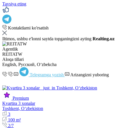
Tavsiya eting
Kontaktlarni ko'rsatish
Iltimos, ushbu e'lonni saytda topganingizni ayting
Realting.uz
Agentlik
REITATW
Aloqa tillari
English, Русский, Oʻzbekcha
Telegramga yozish
Arizangizni yuboring
Premium
Kvartira 3 xonalar
Toshkent, Oʻzbekiston
3
100 m²
2/7