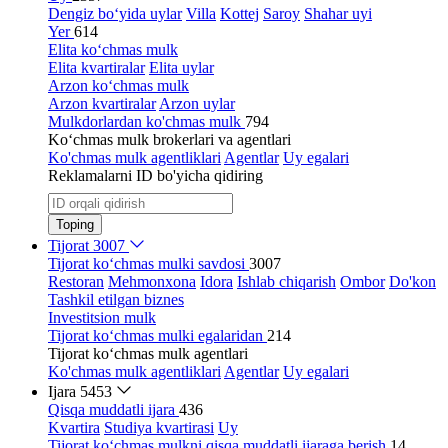
Dengiz bo‘yida uylar
Villa
Kottej
Saroy
Shahar uyi
Yer
614
Elita ko‘chmas mulk
Elita kvartiralar
Elita uylar
Arzon ko‘chmas mulk
Arzon kvartiralar
Arzon uylar
Mulkdorlardan ko'chmas mulk
794
Ko‘chmas mulk brokerlari va agentlari
Ko'chmas mulk agentliklari
Agentlar
Uy egalari
Reklamalarni ID bo'yicha qidiring
Toping
Tijorat
3007
Tijorat ko‘chmas mulki savdosi
3007
Restoran
Mehmonxona
Idora
Ishlab chiqarish
Ombor
Do'kon
Tashkil etilgan biznes
Investitsion mulk
Tijorat ko‘chmas mulki egalaridan
214
Tijorat ko‘chmas mulk agentlari
Ko'chmas mulk agentliklari
Agentlar
Uy egalari
Ijara
5453
Qisqa muddatli ijara
436
Kvartira
Studiya kvartirasi
Uy
Tijorat ko‘chmas mulkni qisqa muddatli ijaraga berish
14