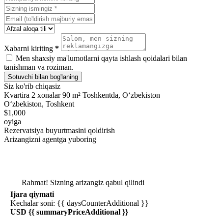
Xabarni kiriting
*
Men shaxsiy ma'lumotlarni qayta ishlash qoidalari bilan
tanishman va roziman.
Sotuvchi bilan bog'laning
Siz ko'rib chiqasiz
Kvartira 2 xonalar 90 m² Toshkentda, Oʻzbekiston
Oʻzbekiston, Toshkent
$1,000
oyiga
Rezervatsiya buyurtmasini qoldirish
Arizangizni agentga yuboring
Rahmat! Sizning arizangiz qabul qilindi
Ijara qiymati
Kechalar soni: {{ daysCounterAdditional }}
USD {{ summaryPriceAdditional }}