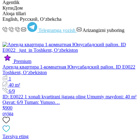
Agentlik
КупиДом
Aloqa tillari
English, Русский, Oʻzbekcha
Telegramga yozish
Arizangizni yuboring
Premium
Аренда квартира 1-комнатная Юнусабадский район. ID E0022
Toshkent, Oʻzbekiston
1
40 m²
6/9
ID: E0022 1 xonali kvartirani ijaraga oling Umumiy maydoni: 40 m²
Qavat: 6/9 Tuman: Yunuso…
$900
oyiga
Tavsiya eting