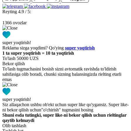
Reyting 4.9 / 5:
1366 ovozlar
super yoqtirish!
Reklama sizga yoqdimi? Qo'ying
super yoqtirish
1 ta super yoqtirish = 10 ta yoqtirish
To'lash 50000 UZS
Bekor qilish
To'lash tugmachasini bosish sizni avtomatik ravishda to'ldirish
sahifasiga olib boradi, chunki sizning balansingizda rielting etarli
emas
super yoqtirish!
Siz allaqachon ushbu ob'ekt uchun super like qo'ygansiz. Super like-
ni bekor qilish uchun"o'chirish" tugmasini bosing
Shuni esda tutingki, super like-ni bekor qilish uchun rieltinglar
qaytib kelmaydi
Olib tashlash
Tashlab ket