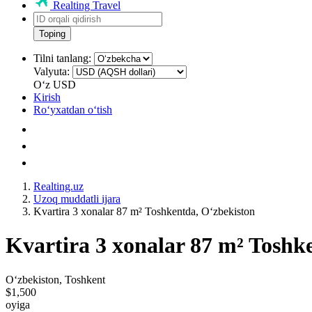
Realting Travel
Toping
Tilni tanlang:
Valyuta:
Oʻz
USD
Kirish
Roʻyxatdan oʻtish
Realting.uz
Uzoq muddatli ijara
Kvartira 3 xonalar 87 m² Toshkentda, Oʻzbekiston
Kvartira 3 xonalar 87 m² Toshk
Oʻzbekiston, Toshkent
$1,500
oyiga