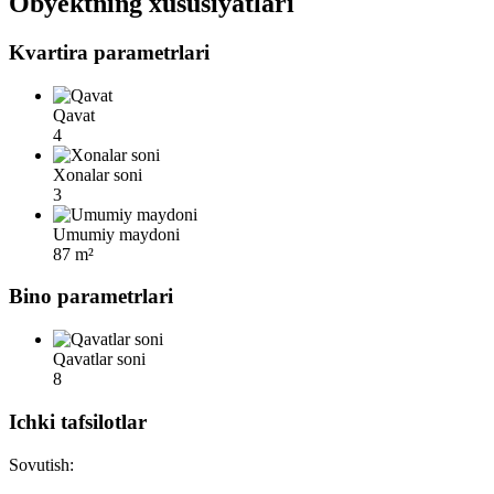
Obyektning xususiyatlari
Kvartira parametrlari
Qavat
4
Xonalar soni
3
Umumiy maydoni
87 m²
Bino parametrlari
Qavatlar soni
8
Ichki tafsilotlar
Sovutish: