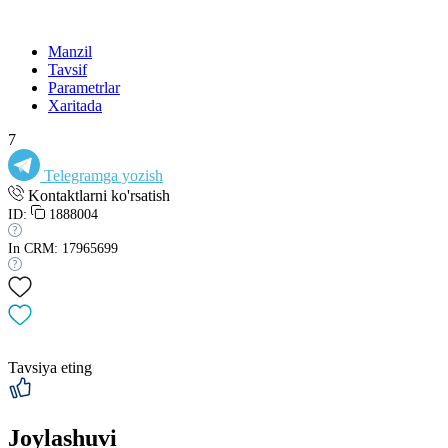
Manzil
Tavsif
Parametrlar
Xaritada
7
Telegramga yozish
Kontaktlarni ko'rsatish
ID:
1888004
In CRM: 17965699
Tavsiya eting
Joylashuvi