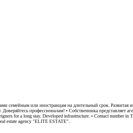
твами семейным или иностранцам на длительный срок. Развитая и
. Доверяйтесь профессионалам! • Собственника представляет аге
 foreigners for a long stay. Developed infrastructure. • Contact number 
he real estate agency "ELITE ESTATE".