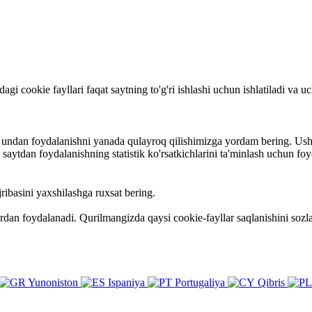
rdagi cookie fayllari faqat saytning to'g'ri ishlashi uchun ishlatiladi va
va undan foydalanishni yanada qulayroq qilishimizga yordam bering. Ush
ytdan foydalanishning statistik ko'rsatkichlarini ta'minlash uchun foy
ribasini yaxshilashga ruxsat bering.
ardan foydalanadi. Qurilmangizda qaysi cookie-fayllar saqlanishini so
Yunoniston
Ispaniya
Portugaliya
Qibris