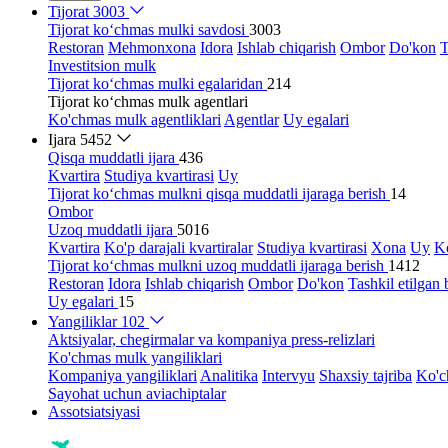
Tijorat
3003
Tijorat ko‘chmas mulki savdosi
3003
Restoran
Mehmonxona
Idora
Ishlab chiqarish
Ombor
Do'kon
T
Investitsion mulk
Tijorat ko‘chmas mulki egalaridan
214
Tijorat ko‘chmas mulk agentlari
Ko'chmas mulk agentliklari
Agentlar
Uy egalari
Ijara
5452
Qisqa muddatli ijara
436
Kvartira
Studiya kvartirasi
Uy
Tijorat ko‘chmas mulkni qisqa muddatli ijaraga berish
14
Ombor
Uzoq muddatli ijara
5016
Kvartira
Ko'p darajali kvartiralar
Studiya kvartirasi
Xona
Uy
Ko
Tijorat ko‘chmas mulkni uzoq muddatli ijaraga berish
1412
Restoran
Idora
Ishlab chiqarish
Ombor
Do'kon
Tashkil etilgan 
Uy egalari
15
Yangiliklar
102
Aktsiyalar, chegirmalar va kompaniya press-relizlari
Ko'chmas mulk yangiliklari
Kompaniya yangiliklari
Analitika
Intervyu
Shaxsiy tajriba
Ko'c
Sayohat uchun aviachiptalar
Assotsiatsiyasi