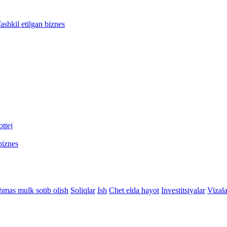
ashkil etilgan biznes
ttej
biznes
hmas mulk sotib olish
Soliqlar
Ish
Chet elda hayot
Investitsiyalar
Vizala