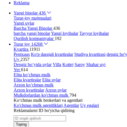
Reklama
Yangi binolar
436
Turar-joy majmualari
Yangi uylar
Barcha Yangi Binolar
436
barcha yangi binolar
Yangi loyihalar
Tayyor loyihalar
Qurilish kompaniyalar
192
Turar joy
14268
Kvartira
11911
Pentxaus
Ko'p darajali kvartiralar
Studiya kvartirasi
dengiz bo'y
Uy
2357
Dengiz bo‘yida uylar
Villa
Kottej
Saroy
Shahar uyi
Yer
614
Elita ko‘chmas mulk
Elita kvartiralar
Elita uylar
Arzon ko‘chmas mulk
Arzon kvartiralar
Arzon uylar
Mulkdorlardan ko'chmas mulk
794
Ko‘chmas mulk brokerlari va agentlari
Ko'chmas mulk agentliklari
Agentlar
Uy egalari
Reklamalarni ID bo'yicha qidiring
Toping