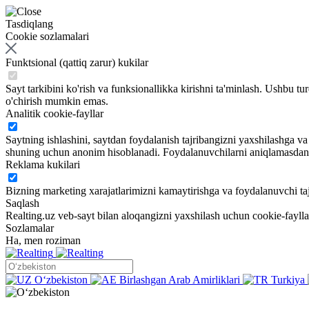
Tasdiqlang
Cookie sozlamalari
Funktsional (qattiq zarur) kukilar
Sayt tarkibini ko'rish va funksionallikka kirishni ta'minlash. Ushbu tu
o'chirish mumkin emas.
Analitik cookie-fayllar
Saytning ishlashini, saytdan foydalanish tajribangizni yaxshilashga 
shuning uchun anonim hisoblanadi. Foydalanuvchilarni aniqlamasdan sa
Reklama kukilari
Bizning marketing xarajatlarimizni kamaytirishga va foydalanuvchi taj
Saqlash
Realting.uz veb-sayt bilan aloqangizni yaxshilash uchun cookie-fayll
Sozlamalar
Ha, men roziman
Oʻzbekiston
Birlashgan Arab Amirliklari
Turkiya