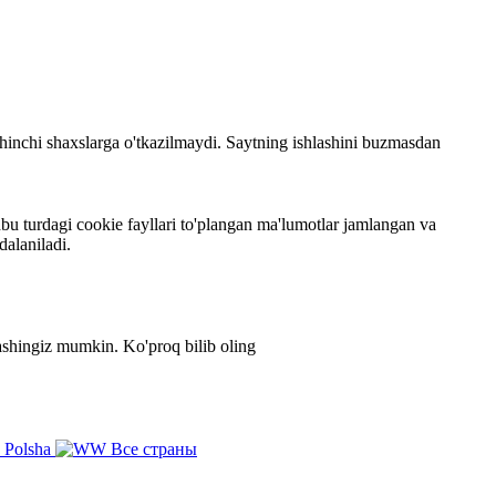
 uchinchi shaxslarga o'tkazilmaydi. Saytning ishlashini buzmasdan
bu turdagi cookie fayllari to'plangan ma'lumotlar jamlangan va
dalaniladi.
zlashingiz mumkin.
Ko'proq bilib oling
Polsha
Все страны