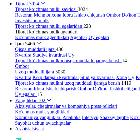
Tijorat
3024
Tijorat ko‘chmas mulki savdosi
3024
Restoran
Mehmonxona
Idora
Ishlab chiqarish
Ombor
Do'kon
T
Investitsion mulk
Tijorat ko‘chmas mulki egalaridan
223
Tijorat ko‘chmas mulk agentlari
Ko'chmas mulk agentliklari
Agentlar
Uy egalari
Ijara
5466
Qisqa muddatli ijara
436
Kvartira
Studiya kvartirasi
Uy
Tijorat ko‘chmas mulkni qisqa muddatli ijaraga berish
14
Ombor
Uzoq muddatli ijara
5030
Kvartira
Ko'p darajali kvartiralar
Studiya kvartirasi
Xona
Uy
Ko
Tijorat ko‘chmas mulkni uzoq muddatli ijaraga berish
1419
Restoran
Idora
Ishlab chiqarish
Ombor
Do'kon
Tashkil etilgan 
Uy egalari
15
Yangiliklar
102
Aktsiyalar, chegirmalar va kompaniya press-relizlari
Ko'chmas mulk yangiliklari
Kompaniya yangiliklari
Analitika
Intervyu
Shaxsiy tajriba
Ko'c
Sayohat uchun aviachiptalar
Assotsiatsiyasi