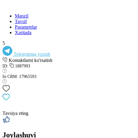
Manzil
Tavsif
Parametrlar
Xaritada
5
Telegramga yozish
Kontaktlarni ko'rsatish
ID:
1887993
In CRM: 17965593
Tavsiya eting
Joylashuvi