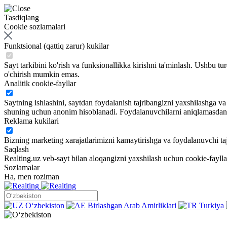
Tasdiqlang
Cookie sozlamalari
Funktsional (qattiq zarur) kukilar
Sayt tarkibini ko'rish va funksionallikka kirishni ta'minlash. Ushbu tu
o'chirish mumkin emas.
Analitik cookie-fayllar
Saytning ishlashini, saytdan foydalanish tajribangizni yaxshilashga 
shuning uchun anonim hisoblanadi. Foydalanuvchilarni aniqlamasdan sa
Reklama kukilari
Bizning marketing xarajatlarimizni kamaytirishga va foydalanuvchi taj
Saqlash
Realting.uz veb-sayt bilan aloqangizni yaxshilash uchun cookie-fayll
Sozlamalar
Ha, men roziman
Oʻzbekiston
Birlashgan Arab Amirliklari
Turkiya