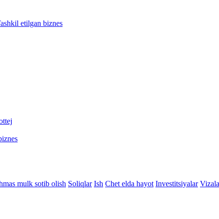
ashkil etilgan biznes
ttej
biznes
hmas mulk sotib olish
Soliqlar
Ish
Chet elda hayot
Investitsiyalar
Vizala