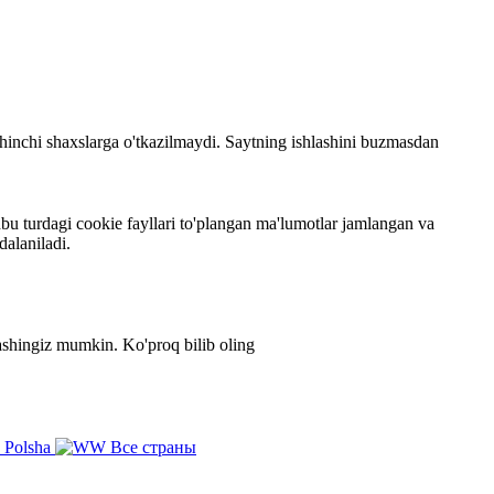
 uchinchi shaxslarga o'tkazilmaydi. Saytning ishlashini buzmasdan
bu turdagi cookie fayllari to'plangan ma'lumotlar jamlangan va
dalaniladi.
zlashingiz mumkin.
Ko'proq bilib oling
Polsha
Все страны