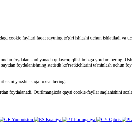
rdagi cookie fayllari faqat saytning to'g'ri ishlashi uchun ishlatiladi va
va undan foydalanishni yanada qulayroq qilishimizga yordam bering. Ush
ytdan foydalanishning statistik ko'rsatkichlarini ta'minlash uchun foy
ribasini yaxshilashga ruxsat bering.
ardan foydalanadi. Qurilmangizda qaysi cookie-fayllar saqlanishini so
Yunoniston
Ispaniya
Portugaliya
Qibris