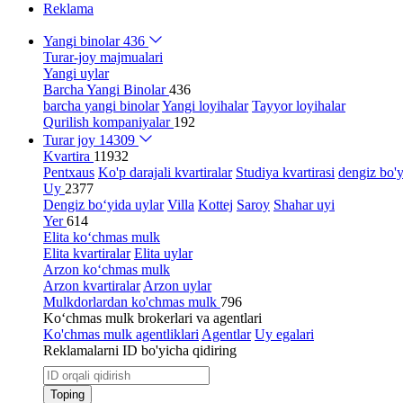
Reklama
Yangi binolar
436
Turar-joy majmualari
Yangi uylar
Barcha Yangi Binolar
436
barcha yangi binolar
Yangi loyihalar
Tayyor loyihalar
Qurilish kompaniyalar
192
Turar joy
14309
Kvartira
11932
Pentxaus
Ko'p darajali kvartiralar
Studiya kvartirasi
dengiz bo'y
Uy
2377
Dengiz bo‘yida uylar
Villa
Kottej
Saroy
Shahar uyi
Yer
614
Elita ko‘chmas mulk
Elita kvartiralar
Elita uylar
Arzon ko‘chmas mulk
Arzon kvartiralar
Arzon uylar
Mulkdorlardan ko'chmas mulk
796
Ko‘chmas mulk brokerlari va agentlari
Ko'chmas mulk agentliklari
Agentlar
Uy egalari
Reklamalarni ID bo'yicha qidiring
Toping