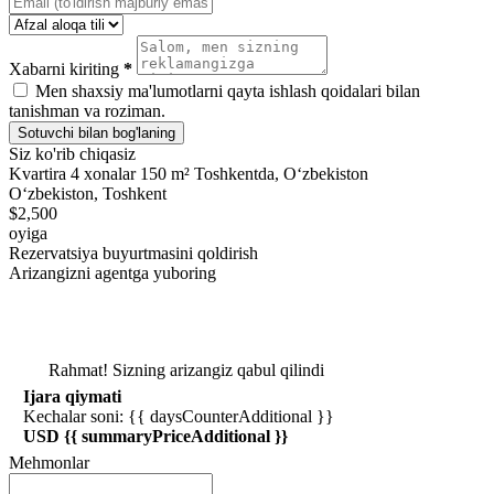
Xabarni kiriting
*
Men shaxsiy ma'lumotlarni qayta ishlash qoidalari bilan
tanishman va roziman.
Sotuvchi bilan bog'laning
Siz ko'rib chiqasiz
Kvartira 4 xonalar 150 m² Toshkentda, Oʻzbekiston
Oʻzbekiston, Toshkent
$2,500
oyiga
Rezervatsiya buyurtmasini qoldirish
Arizangizni agentga yuboring
Rahmat! Sizning arizangiz qabul qilindi
Ijara qiymati
Kechalar soni: {{ daysCounterAdditional }}
USD {{ summaryPriceAdditional }}
Mehmonlar