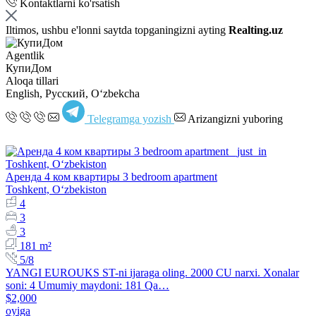
Kontaktlarni ko'rsatish
Iltimos, ushbu e'lonni saytda topganingizni ayting
Realting.uz
Agentlik
КупиДом
Aloqa tillari
English, Русский, Oʻzbekcha
Telegramga yozish
Arizangizni yuboring
Аренда 4 ком квартиры 3 bedroom apartment
Toshkent, Oʻzbekiston
4
3
3
181 m²
5/8
YANGI EUROUKS ST-ni ijaraga oling. 2000 CU narxi. Xonalar
soni: 4 Umumiy maydoni: 181 Qa…
$2,000
oyiga