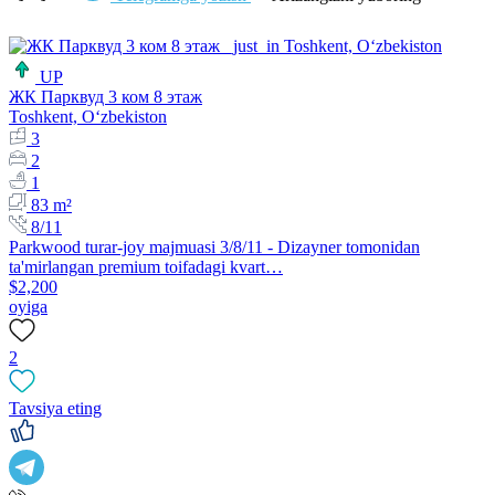
UP
ЖК Парквуд 3 ком 8 этаж
Toshkent, Oʻzbekiston
3
2
1
83 m²
8/11
Parkwood turar-joy majmuasi 3/8/11 - Dizayner tomonidan
ta'mirlangan premium toifadagi kvart…
$2,200
oyiga
2
Tavsiya eting