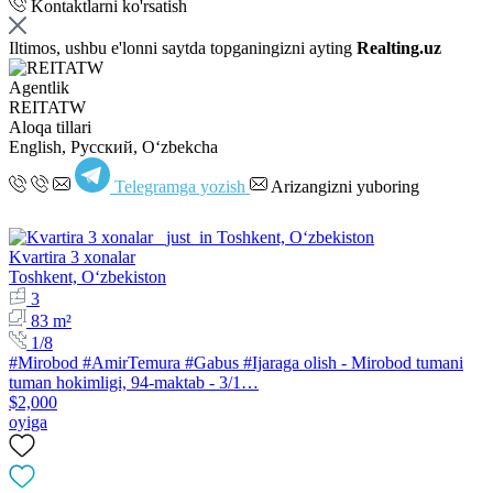
Kontaktlarni ko'rsatish
Iltimos, ushbu e'lonni saytda topganingizni ayting
Realting.uz
Agentlik
REITATW
Aloqa tillari
English, Русский, Oʻzbekcha
Telegramga yozish
Arizangizni yuboring
Kvartira 3 xonalar
Toshkent, Oʻzbekiston
3
83 m²
1/8
#Mirobod #AmirTemura #Gabus #Ijaraga olish - Mirobod tumani
tuman hokimligi, 94-maktab - 3/1…
$2,000
oyiga