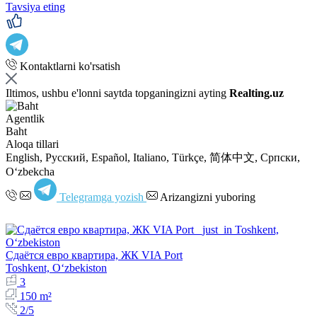
Tavsiya eting
Kontaktlarni ko'rsatish
Iltimos, ushbu e'lonni saytda topganingizni ayting
Realting.uz
Agentlik
Baht
Aloqa tillari
English, Русский, Español, Italiano, Türkçe, 简体中文, Српски,
Oʻzbekcha
Telegramga yozish
Arizangizni yuboring
Сдаётся евро квартира, ЖК VIA Port
Toshkent, Oʻzbekiston
3
150 m²
2/5