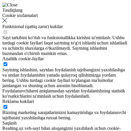
Tasdiqlang
Cookie sozlamalari
Funktsional (qattiq zarur) kukilar
Sayt tarkibini ko'rish va funksionallikka kirishni ta'minlash. Ushbu
turdagi cookie fayllari faqat saytning to'g'ri ishlashi uchun ishlatiladi
va uchinchi shaxslarga o'tkazilmaydi. Saytning ishlashini
buzmasdan o'chirish mumkin emas.
Analitik cookie-fayllar
Saytning ishlashini, saytdan foydalanish tajribangizni yaxshilashga
va undan foydalanishni yanada qulayroq qilishimizga yordam
bering. Ushbu turdagi cookie fayllari to'plangan ma'lumotlar
jamlangan va shuning uchun anonim hisoblanadi.
Foydalanuvchilarni aniqlamasdan saytdan foydalanishning statistik
ko'rsatkichlarini ta'minlash uchun foydalaniladi.
Reklama kukilari
Bizning marketing xarajatlarimizni kamaytirishga va foydalanuvchi
tajribasini yaxshilashga ruxsat bering.
Saqlash
Realting.uz veb-sayt bilan aloqangizni yaxshilash uchun cookie-