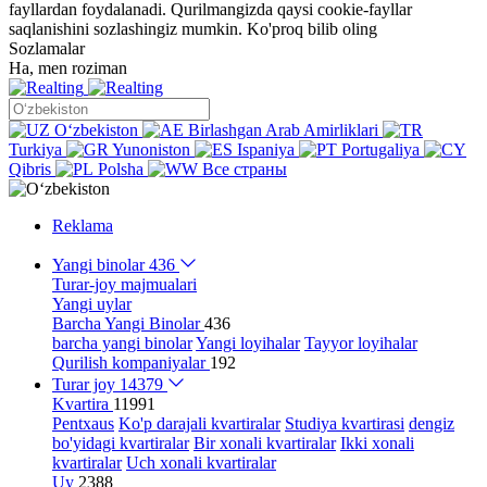
fayllardan foydalanadi. Qurilmangizda qaysi cookie-fayllar
saqlanishini sozlashingiz mumkin.
Ko'proq bilib oling
Sozlamalar
Ha, men roziman
Oʻzbekiston
Birlashgan Arab Amirliklari
Turkiya
Yunoniston
Ispaniya
Portugaliya
Qibris
Polsha
Все страны
Reklama
Yangi binolar
436
Turar-joy majmualari
Yangi uylar
Barcha Yangi Binolar
436
barcha yangi binolar
Yangi loyihalar
Tayyor loyihalar
Qurilish kompaniyalar
192
Turar joy
14379
Kvartira
11991
Pentxaus
Ko'p darajali kvartiralar
Studiya kvartirasi
dengiz
bo'yidagi kvartiralar
Bir xonali kvartiralar
Ikki xonali
kvartiralar
Uch xonali kvartiralar
Uy
2388