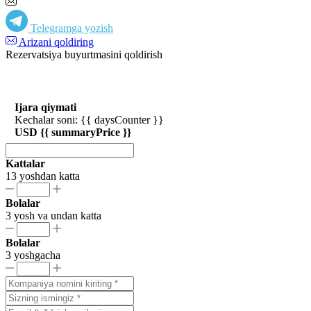
Telegramga yozish
Arizani qoldiring
Rezervatsiya buyurtmasini qoldirish
Ijara qiymati
Kechalar soni: {{ daysCounter }}
USD {{ summaryPrice }}
Kattalar
13 yoshdan katta
Bolalar
3 yosh va undan katta
Bolalar
3 yoshgacha