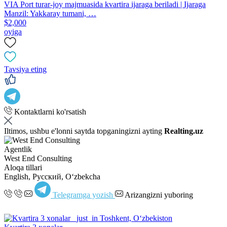
VIA Port turar-joy majmuasida kvartira ijaraga beriladi | Ijaraga
Manzil: Yakkaray tumani, …
$2,000
oyiga
Tavsiya eting
Kontaktlarni ko'rsatish
Iltimos, ushbu e'lonni saytda topganingizni ayting
Realting.uz
Agentlik
West End Consulting
Aloqa tillari
English, Русский, Oʻzbekcha
Telegramga yozish
Arizangizni yuboring