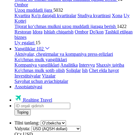
Ombor
Uzoq muddatli ijara
5032
Kvartira
Ko'p darajali kvartiralar
Studiya kvartirasi
Xona
Uy
Kottej
Tijorat ko‘chmas mulkni uzoq muddatli ijaraga berish
1422
Restoran
Idora
Ishlab chiqarish
Ombor
Do'kon
Tashkil etilgan
biznes
Uy egalari
15
Yangiliklar
102
Aktsiyalar, chegirmalar va kompaniya press-relizlari
Ko'chmas mulk yangiliklari
Kompaniya yangiliklari
Analitika
Intervyu
Shaxsiy tajriba
Ko'chmas mulk sotib olish
Soliqlar
Ish
Chet elda hayot
Investitsiyalar
Vizalar
Sayohat uchun aviachiptalar
Assotsiatsiyasi
Realting Travel
Toping
Tilni tanlang:
Valyuta:
Oʻz
USD