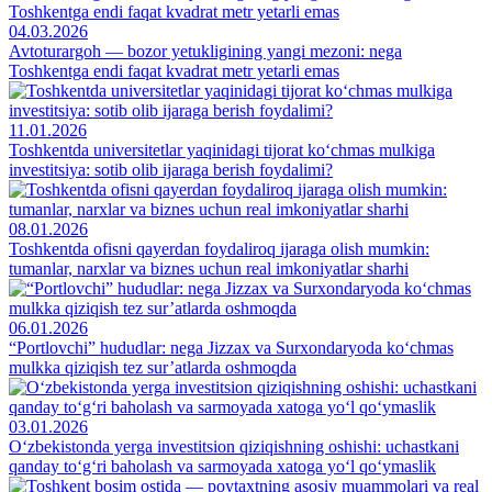
04.03.2026
Avtoturargoh — bozor yetukligining yangi mezoni: nega
Toshkentga endi faqat kvadrat metr yetarli emas
11.01.2026
Toshkentda universitetlar yaqinidagi tijorat ko‘chmas mulkiga
investitsiya: sotib olib ijaraga berish foydalimi?
08.01.2026
Toshkentda ofisni qayerdan foydaliroq ijaraga olish mumkin:
tumanlar, narxlar va biznes uchun real imkoniyatlar sharhi
06.01.2026
“Portlovchi” hududlar: nega Jizzax va Surxondaryoda ko‘chmas
mulkka qiziqish tez sur’atlarda oshmoqda
03.01.2026
O‘zbekistonda yerga investitsion qiziqishning oshishi: uchastkani
qanday to‘g‘ri baholash va sarmoyada xatoga yo‘l qo‘ymaslik