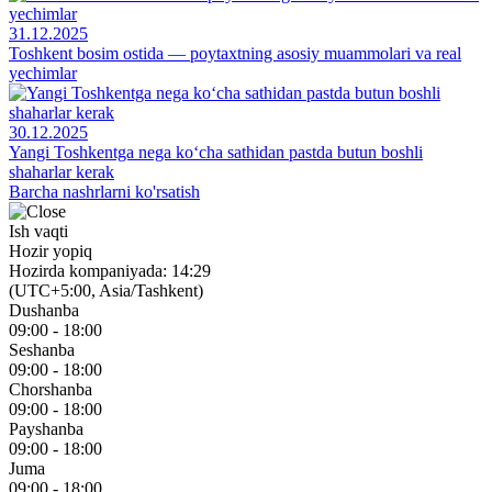
31.12.2025
Toshkent bosim ostida — poytaxtning asosiy muammolari va real
yechimlar
30.12.2025
Yangi Toshkentga nega ko‘cha sathidan pastda butun boshli
shaharlar kerak
Barcha nashrlarni ko'rsatish
Ish vaqti
Hozir yopiq
Hozirda kompaniyada: 14:29
(UTC+5:00, Asia/Tashkent)
Dushanba
09:00 - 18:00
Seshanba
09:00 - 18:00
Chorshanba
09:00 - 18:00
Payshanba
09:00 - 18:00
Juma
09:00 - 18:00