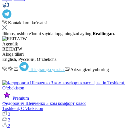
Kontaktlarni ko'rsatish
Iltimos, ushbu e'lonni saytda topganingizni ayting
Realting.uz
Agentlik
REITATW
Aloqa tillari
English, Русский, Oʻzbekcha
Telegramga yozish
Arizangizni yuboring
Premium
Федорович Шевченко 3 ком комфорт класс
Toshkent, Oʻzbekiston
3
2
2