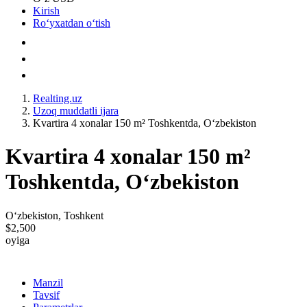
Kirish
Roʻyxatdan oʻtish
Realting.uz
Uzoq muddatli ijara
Kvartira 4 xonalar 150 m² Toshkentda, Oʻzbekiston
Kvartira 4 xonalar 150 m²
Toshkentda, Oʻzbekiston
Oʻzbekiston, Toshkent
$2,500
oyiga
Manzil
Tavsif