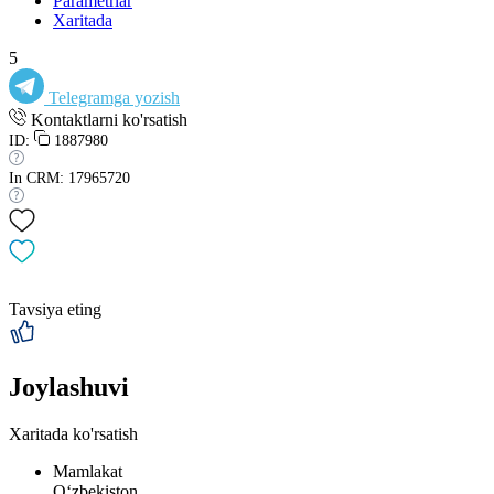
Parametrlar
Xaritada
5
Telegramga yozish
Kontaktlarni ko'rsatish
ID:
1887980
In CRM: 17965720
Tavsiya eting
Joylashuvi
Xaritada ko'rsatish
Mamlakat
Oʻzbekiston