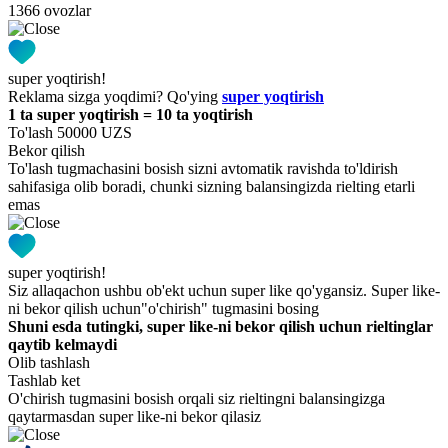
1366 ovozlar
super yoqtirish!
Reklama sizga yoqdimi? Qo'ying
super yoqtirish
1 ta super yoqtirish = 10 ta yoqtirish
To'lash 50000 UZS
Bekor qilish
To'lash tugmachasini bosish sizni avtomatik ravishda to'ldirish
sahifasiga olib boradi, chunki sizning balansingizda rielting etarli
emas
super yoqtirish!
Siz allaqachon ushbu ob'ekt uchun super like qo'ygansiz. Super like-
ni bekor qilish uchun"o'chirish" tugmasini bosing
Shuni esda tutingki, super like-ni bekor qilish uchun rieltinglar
qaytib kelmaydi
Olib tashlash
Tashlab ket
O'chirish tugmasini bosish orqali siz rieltingni balansingizga
qaytarmasdan super like-ni bekor qilasiz