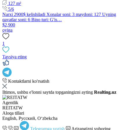
127 m²
5/6
Narxi 2900$ kelishiladi Xonalar soni: 3 maydoni: 127 Uyning
qavatlar soni: 6 Bino turi: G'is…
$2,900
oyiga
1
Tavsiya eting
Kontaktlarni ko'rsatish
Iltimos, ushbu e'lonni saytda topganingizni ayting
Realting.uz
Agentlik
REITATW
Aloqa tillari
English, Русский, Oʻzbekcha
Telegramga yozish
Arizangizni yuboring