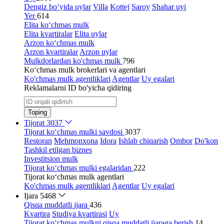
Dengiz bo‘yida uylar
Villa
Kottej
Saroy
Shahar uyi
Yer
614
Elita ko‘chmas mulk
Elita kvartiralar
Elita uylar
Arzon ko‘chmas mulk
Arzon kvartiralar
Arzon uylar
Mulkdorlardan ko'chmas mulk
796
Ko‘chmas mulk brokerlari va agentlari
Ko'chmas mulk agentliklari
Agentlar
Uy egalari
Reklamalarni ID bo'yicha qidiring
Toping
Tijorat
3037
Tijorat ko‘chmas mulki savdosi
3037
Restoran
Mehmonxona
Idora
Ishlab chiqarish
Ombor
Do'kon
Tashkil etilgan biznes
Investitsion mulk
Tijorat ko‘chmas mulki egalaridan
222
Tijorat ko‘chmas mulk agentlari
Ko'chmas mulk agentliklari
Agentlar
Uy egalari
Ijara
5468
Qisqa muddatli ijara
436
Kvartira
Studiya kvartirasi
Uy
Tijorat ko‘chmas mulkni qisqa muddatli ijaraga berish
14