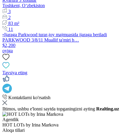
Kvartira 3 xonalar
Toshkent, Oʻzbekiston
3
2
83 m²
11
▫️Ijaraga Parkwood turar-joy majmuasida ijaraga beriladi
PARKWOOD 3/8/11 Muallif ta'miri b…
$2,200
oyiga
Tavsiya eting
Kontaktlarni ko'rsatish
Iltimos, ushbu e'lonni saytda topganingizni ayting
Realting.uz
Agentlik
HOT LOTs by Irina Markova
Aloqa tillari