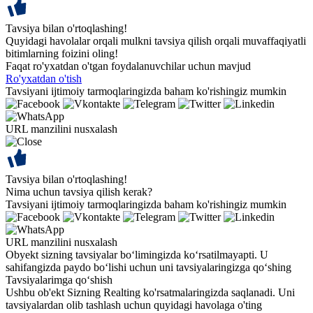
Tavsiya bilan o'rtoqlashing!
Quyidagi havolalar orqali mulkni tavsiya qilish orqali muvaffaqiyatli
bitimlarning foizini oling!
Faqat ro'yxatdan o'tgan foydalanuvchilar uchun mavjud
Ro'yxatdan o'tish
Tavsiyani ijtimoiy tarmoqlaringizda baham ko'rishingiz mumkin
URL manzilini nusxalash
Tavsiya bilan o'rtoqlashing!
Nima uchun tavsiya qilish kerak?
Tavsiyani ijtimoiy tarmoqlaringizda baham ko'rishingiz mumkin
URL manzilini nusxalash
Obyekt sizning tavsiyalar bo‘limingizda ko‘rsatilmayapti. U
sahifangizda paydo bo‘lishi uchun uni tavsiyalaringizga qo‘shing
Tavsiyalarimga qo‘shish
Ushbu ob'ekt Sizning Realting ko'rsatmalaringizda saqlanadi. Uni
tavsiyalardan olib tashlash uchun quyidagi havolaga o'ting