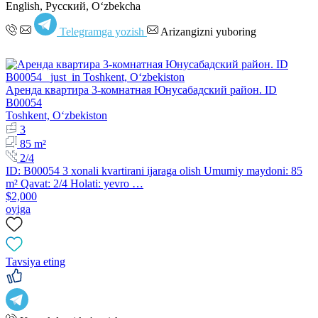
English, Русский, Oʻzbekcha
Telegramga yozish
Arizangizni yuboring
Аренда квартира 3-комнатная Юнусабадский район. ID
B00054
Toshkent, Oʻzbekiston
3
85 m²
2/4
ID: B00054 3 xonali kvartirani ijaraga olish Umumiy maydoni: 85
m² Qavat: 2/4 Holati: yevro …
$2,000
oyiga
Tavsiya eting