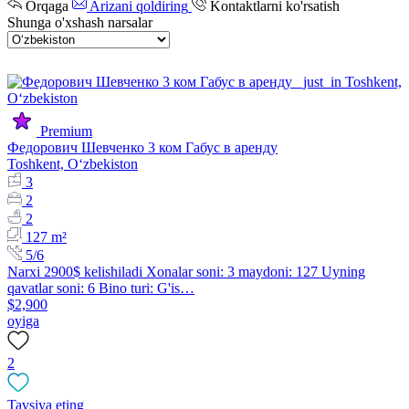
Orqaga
Arizani qoldiring
Kontaktlarni ko'rsatish
Shunga o'xshash narsalar
Premium
Федорович Шевченко 3 ком Габус в аренду
Toshkent, Oʻzbekiston
3
2
2
127 m²
5/6
Narxi 2900$ kelishiladi Xonalar soni: 3 maydoni: 127 Uyning
qavatlar soni: 6 Bino turi: G'is…
$2,900
oyiga
2
Tavsiya eting