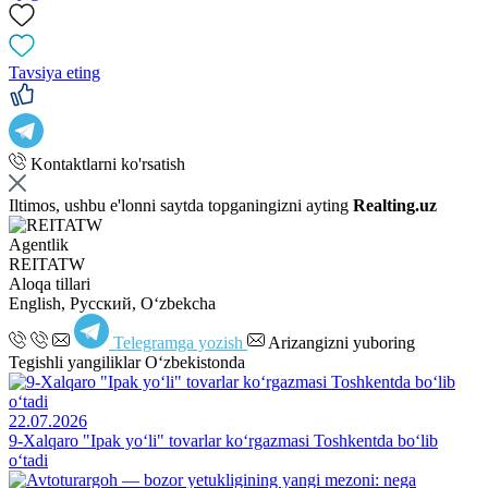
Tavsiya eting
Kontaktlarni ko'rsatish
Iltimos, ushbu e'lonni saytda topganingizni ayting
Realting.uz
Agentlik
REITATW
Aloqa tillari
English, Русский, Oʻzbekcha
Telegramga yozish
Arizangizni yuboring
Tegishli yangiliklar O‘zbekistonda
22.07.2026
9-Xalqaro "Ipak yo‘li" tovarlar ko‘rgazmasi Toshkentda bo‘lib
o‘tadi