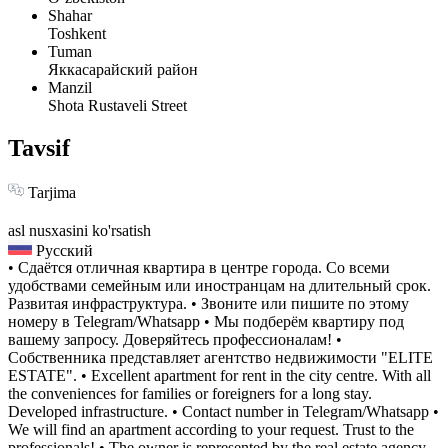
Shahar
Toshkent
Tuman
Яккасарайский район
Manzil
Shota Rustaveli Street
Tavsif
Tarjima
asl nusxasini ko'rsatish
Русский
• Сдаётся отличная квартира в центре города. Со всеми
удобствами семейным или иностранцам на длительный срок.
Развитая инфраструктура. • Звоните или пишите по этому
номеру в Telegram/Whatsapp • Мы подберём квартиру под
вашему запросу. Доверяйтесь профессионалам! •
Собственника представляет агентство недвижимости "ELITE
ESTATE". • Excellent apartment for rent in the city centre. With all
the conveniences for families or foreigners for a long stay.
Developed infrastructure. • Contact number in Telegram/Whatsapp •
We will find an apartment according to your request. Trust to the
professionals! • The owner is represented by the real estate agency