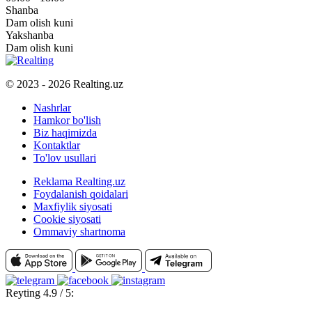
Shanba
Dam olish kuni
Yakshanba
Dam olish kuni
© 2023 - 2026 Realting.uz
Nashrlar
Hamkor bo'lish
Biz haqimizda
Kontaktlar
To'lov usullari
Reklama Realting.uz
Foydalanish qoidalari
Maxfiylik siyosati
Cookie siyosati
Ommaviy shartnoma
Reyting 4.9 / 5: