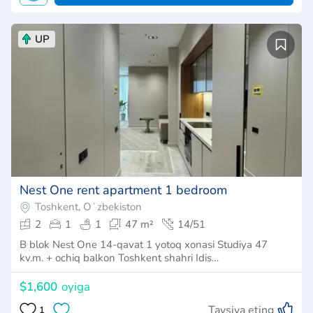
UP
Nest One rent apartment 1 bedroom
Toshkent, Oʻzbekiston
2
1
1
47 m²
14/51
B blok Nest One 14-qavat 1 yotoq xonasi Studiya 47
kv.m. + ochiq balkon Toshkent shahri Idis…
$1,600
oyiga
Tavsiya eting
1