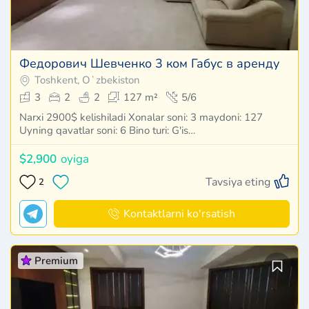
Федорович Шевченко 3 ком Габус в аренду
Toshkent, Oʻzbekiston
3
2
2
127 m²
5/6
Narxi 2900$ kelishiladi Xonalar soni: 3 maydoni: 127
Uyning qavatlar soni: 6 Bino turi: G'is…
$2,900
oyiga
Tavsiya eting
2
Kontaktlarni ko'rsatish
Premium