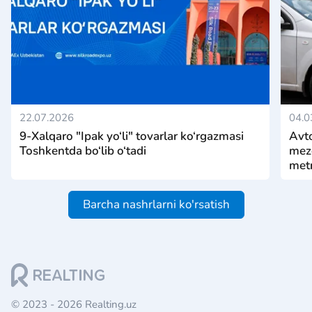
22.07.2026
04.0
9-Xalqaro "Ipak yo‘li" tovarlar ko‘rgazmasi
Avto
Toshkentda bo‘lib o‘tadi
mezo
metr
Barcha nashrlarni ko'rsatish
© 2023 - 2026 Realting.uz