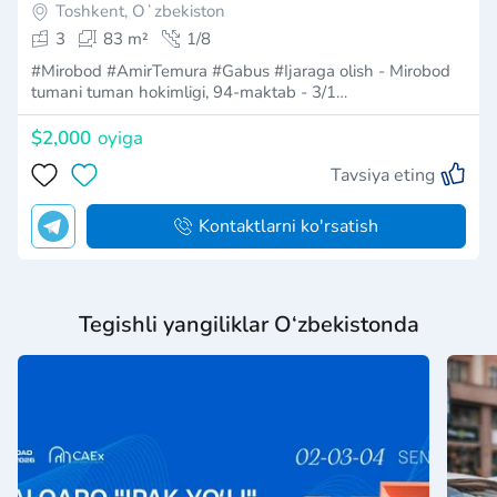
Toshkent, Oʻzbekiston
3
83 m²
1/8
#Mirobod #AmirTemura #Gabus #Ijaraga olish - Mirobod
tumani tuman hokimligi, 94-maktab - 3/1…
$2,000
oyiga
Tavsiya eting
Kontaktlarni ko'rsatish
Tegishli yangiliklar O‘zbekistonda