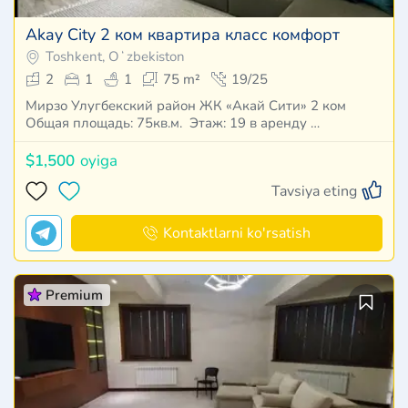
Akay City 2 ком квартира класс комфорт
Toshkent, Oʻzbekiston
2
1
1
75 m²
19/25
Мирзо Улугбекский район ЖК «Акай Сити» 2 ком
Общая площадь: 75кв.м. Этаж: 19 в аренду …
$1,500
oyiga
Tavsiya eting
Kontaktlarni ko'rsatish
Premium