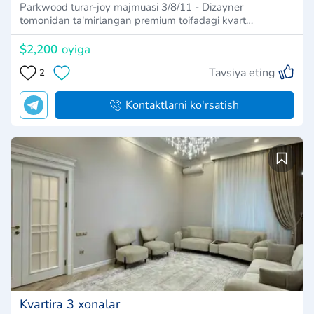
Parkwood turar-joy majmuasi 3/8/11 - Dizayner
tomonidan ta'mirlangan premium toifadagi kvart…
$2,200
oyiga
Tavsiya eting
2
Kontaktlarni ko'rsatish
Kvartira 3 xonalar