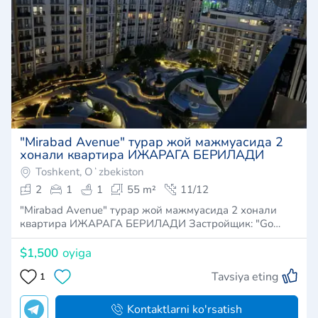
​"Mirabad Avenue" турар жой мажмуасида 2
хонали квартира ИЖАРАГА БЕРИЛАДИ
Toshkent, Oʻzbekiston
2
1
1
55 m²
11/12
​"Mirabad Avenue" турар жой мажмуасида 2 хонали
квартира ИЖАРАГА БЕРИЛАДИ Застройщик: "Go…
$1,500
oyiga
Tavsiya eting
1
Kontaktlarni ko'rsatish