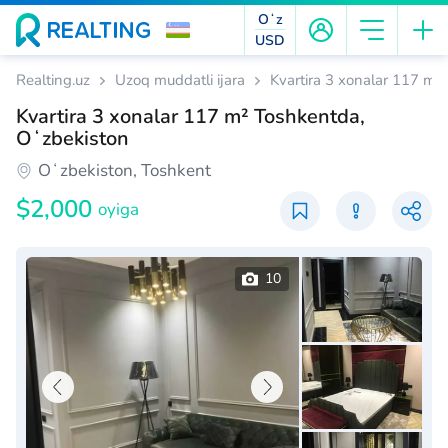
Oʻz
USD
Realting.uz
Uzoq muddatli ijara
Kvartira 3 xonalar 117 m²
Kvartira 3 xonalar 117 m² Toshkentda,
Oʻzbekiston
Oʻzbekiston, Toshkent
$2,000
oyiga
10