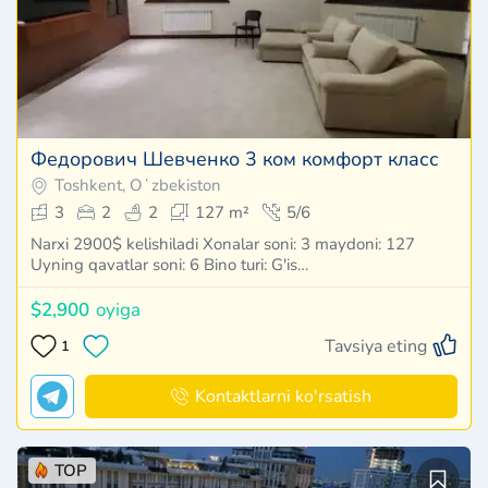
Федорович Шевченко 3 ком комфорт класс
Toshkent, Oʻzbekiston
3
2
2
127 m²
5/6
Narxi 2900$ kelishiladi Xonalar soni: 3 maydoni: 127
Uyning qavatlar soni: 6 Bino turi: G'is…
$2,900
oyiga
Tavsiya eting
1
Kontaktlarni ko'rsatish
TOP