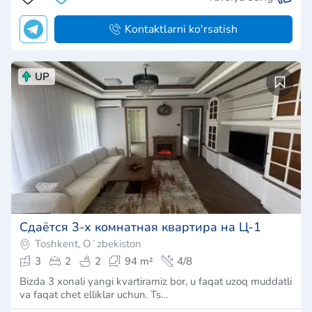
Kontaktlarni ko'rsatish
UP
Сдаётся 3-х комнатная квартира на Ц-1
Toshkent, Oʻzbekiston
3
2
2
94 m²
4/8
Bizda 3 xonali yangi kvartiramiz bor, u faqat uzoq muddatli
va faqat chet elliklar uchun. Ts…