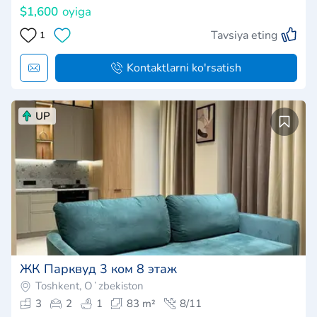
$1,600
oyiga
Tavsiya eting
1
Kontaktlarni ko'rsatish
UP
ЖК Парквуд 3 ком 8 этаж
Toshkent, Oʻzbekiston
3
2
1
83 m²
8/11