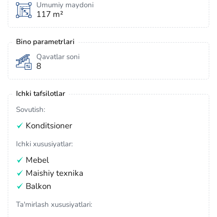
Umumiy maydoni
117 m²
Bino parametrlari
Qavatlar soni
8
Ichki tafsilotlar
Sovutish:
Konditsioner
Ichki xususiyatlar:
Mebel
Maishiy texnika
Balkon
Ta'mirlash xususiyatlari: