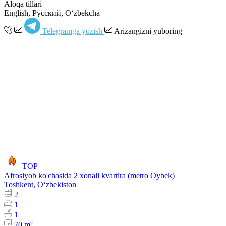
Aloqa tillari
English, Русский, Oʻzbekcha
Telegramga yozish
Arizangizni yuboring
TOP
Afrosiyob ko'chasida 2 xonali kvartira (metro Oybek)
Toshkent, Oʻzbekiston
2
1
1
70 m²