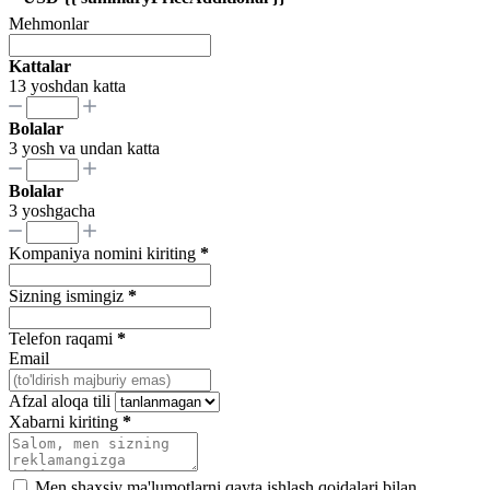
Mehmonlar
Kattalar
13 yoshdan katta
Bolalar
3 yosh va undan katta
Bolalar
3 yoshgacha
Kompaniya nomini kiriting
*
Sizning ismingiz
*
Telefon raqami
*
Email
Afzal aloqa tili
Xabarni kiriting
*
Men shaxsiy ma'lumotlarni qayta ishlash qoidalari bilan