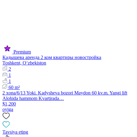
Premium
Кадышева аренда 2 ком квартиры новостройка
Toshkent, Oʻzbekiston
2
1
1
60 m²
2 xona/6/13 Yoki. Kadysheva bozori Maydon 60 kv.m. Yangi lift
Alohida hammom Kvartirada…
$1,200
oyiga
Tavsiya eting