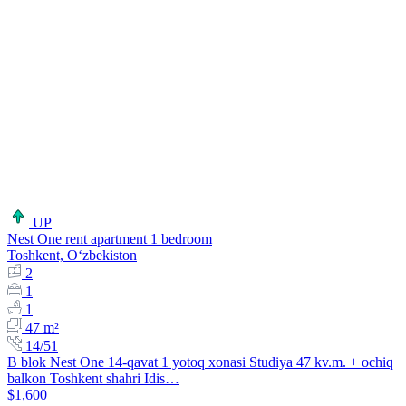
UP
Nest One rent apartment 1 bedroom
Toshkent, Oʻzbekiston
2
1
1
47 m²
14/51
B blok Nest One 14-qavat 1 yotoq xonasi Studiya 47 kv.m. + ochiq
balkon Toshkent shahri Idis…
$1,600