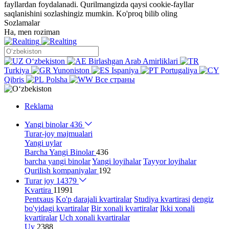
fayllardan foydalanadi. Qurilmangizda qaysi cookie-fayllar
saqlanishini sozlashingiz mumkin.
Ko'proq bilib oling
Sozlamalar
Ha, men roziman
Oʻzbekiston
Birlashgan Arab Amirliklari
Turkiya
Yunoniston
Ispaniya
Portugaliya
Qibris
Polsha
Все страны
Reklama
Yangi binolar
436
Turar-joy majmualari
Yangi uylar
Barcha Yangi Binolar
436
barcha yangi binolar
Yangi loyihalar
Tayyor loyihalar
Qurilish kompaniyalar
192
Turar joy
14379
Kvartira
11991
Pentxaus
Ko'p darajali kvartiralar
Studiya kvartirasi
dengiz
bo'yidagi kvartiralar
Bir xonali kvartiralar
Ikki xonali
kvartiralar
Uch xonali kvartiralar
Uy
2388