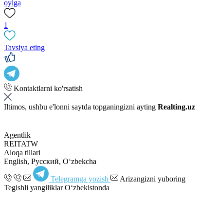
oyiga
1
Tavsiya eting
Kontaktlarni ko'rsatish
Iltimos, ushbu e'lonni saytda topganingizni ayting
Realting.uz
Agentlik
REITATW
Aloqa tillari
English, Русский, Oʻzbekcha
Telegramga yozish
Arizangizni yuboring
Tegishli yangiliklar O‘zbekistonda