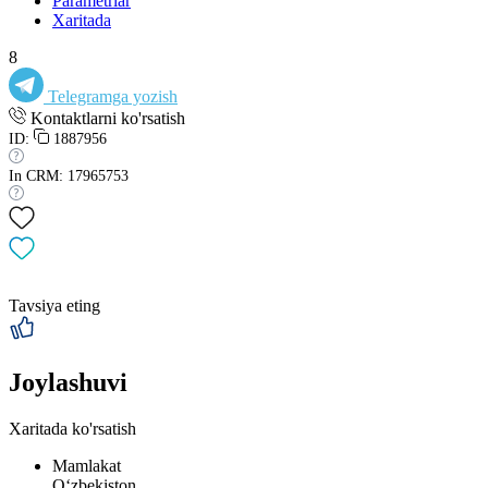
Parametrlar
Xaritada
8
Telegramga yozish
Kontaktlarni ko'rsatish
ID:
1887956
In CRM: 17965753
Tavsiya eting
Joylashuvi
Xaritada ko'rsatish
Mamlakat
Oʻzbekiston