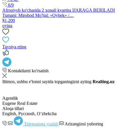
6/9
Afrosiyob ko'chasida 2 xonali kvartira IJARAGA BERILADI
Tumani: Mirobod Mo'ljal: «Oybek» /…
$1,200
oyiga
Tavsiya eting
Kontaktlarni ko'rsatish
Iltimos, ushbu e'lonni saytda topganingizni ayting
Realting.uz
Agentlik
Eugene Real Estate
Aloqa tillari
English, Русский, Oʻzbekcha
Telegramga yozish
Arizangizni yuboring