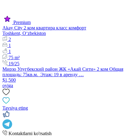
Premium
Akay City 2 ком квартира класс комфорт
Toshkent, Oʻzbekiston
2
1
1
75 m²
19/25
Мирзо Улугбекский район ЖК «Акай Сити» 2 ком Общая
площадь: 75кв.м. Этаж: 19 в аренду …
$1,500
oyiga
Tavsiya eting
Kontaktlarni ko'rsatish