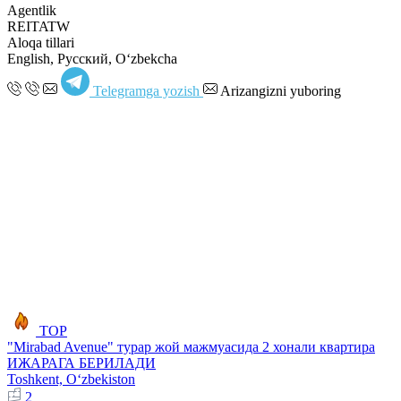
Agentlik
REITATW
Aloqa tillari
English, Русский, Oʻzbekcha
Telegramga yozish
Arizangizni yuboring
TOP
​"Mirabad Avenue" турар жой мажмуасида 2 хонали квартира
ИЖАРАГА БЕРИЛАДИ
Toshkent, Oʻzbekiston
2