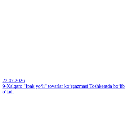
22.07.2026
9-Xalqaro "Ipak yo‘li" tovarlar ko‘rgazmasi Toshkentda bo‘lib
o‘tadi