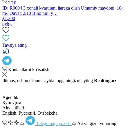
2/10
ID: R0004 3 xonali kvartirani ijaraga olish Umumiy maydoni: 104
m². Qavat: 2/10 Bino turi: y…
$1,200
oyiga
Tavsiya eting
Kontaktlarni ko'rsatish
Iltimos, ushbu e'lonni saytda topganingizni ayting
Realting.uz
Agentlik
КупиДом
Aloqa tillari
English, Русский, Oʻzbekcha
Telegramga yozish
Arizangizni yuboring