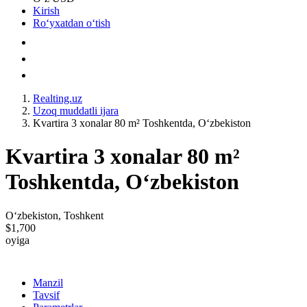
Kirish
Roʻyxatdan oʻtish
Realting.uz
Uzoq muddatli ijara
Kvartira 3 xonalar 80 m² Toshkentda, Oʻzbekiston
Kvartira 3 xonalar 80 m²
Toshkentda, Oʻzbekiston
Oʻzbekiston, Toshkent
$1,700
oyiga
Manzil
Tavsif