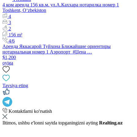
4 ком аренда 156 кв.м. ул.А.Каххара нотарилка номер 1
Toshkent, Oʻzbekiston
4
3
2
156 m²
4/6
Аренда Яккасарой Туйхона Ближайшие ориентиры
нотариальная номер 1 Аэропорт #Цена …
$1,200
oyiga
Tavsiya eting
Kontaktlarni ko'rsatish
Iltimos, ushbu e'lonni saytda topganingizni ayting
Realting.uz