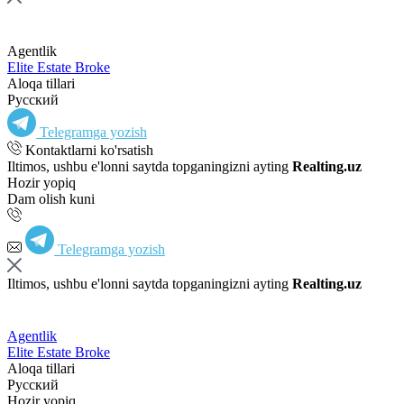
Agentlik
Elite Estate Broke
Aloqa tillari
Русский
Telegramga yozish
Kontaktlarni ko'rsatish
Iltimos, ushbu e'lonni saytda topganingizni ayting
Realting.uz
Hozir yopiq
Dam olish kuni
Telegramga yozish
Iltimos, ushbu e'lonni saytda topganingizni ayting
Realting.uz
Agentlik
Elite Estate Broke
Aloqa tillari
Русский
Hozir yopiq