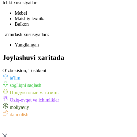
Ichki xususiyatlar:
Mebel
Maishiy texnika
Balkon
Ta'mirlash xususiyatlari:
Yangilangan
Joylashuvi xaritada
Oʻzbekiston, Toshkent
ta'lim
sog'liqni saqlash
Продуктовые магазины
Oziq-ovqat va ichimliklar
moliyaviy
dam olish