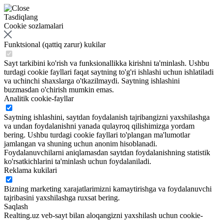
Tasdiqlang
Cookie sozlamalari
Funktsional (qattiq zarur) kukilar
Sayt tarkibini ko'rish va funksionallikka kirishni ta'minlash. Ushbu
turdagi cookie fayllari faqat saytning to'g'ri ishlashi uchun ishlatiladi
va uchinchi shaxslarga o'tkazilmaydi. Saytning ishlashini
buzmasdan o'chirish mumkin emas.
Analitik cookie-fayllar
Saytning ishlashini, saytdan foydalanish tajribangizni yaxshilashga
va undan foydalanishni yanada qulayroq qilishimizga yordam
bering. Ushbu turdagi cookie fayllari to'plangan ma'lumotlar
jamlangan va shuning uchun anonim hisoblanadi.
Foydalanuvchilarni aniqlamasdan saytdan foydalanishning statistik
ko'rsatkichlarini ta'minlash uchun foydalaniladi.
Reklama kukilari
Bizning marketing xarajatlarimizni kamaytirishga va foydalanuvchi
tajribasini yaxshilashga ruxsat bering.
Saqlash
Realting.uz veb-sayt bilan aloqangizni yaxshilash uchun cookie-