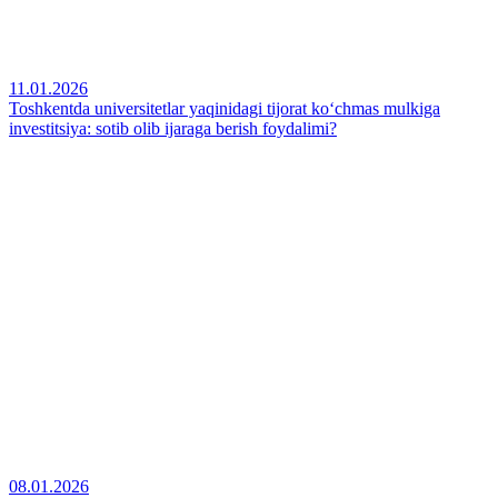
11.01.2026
Toshkentda universitetlar yaqinidagi tijorat ko‘chmas mulkiga
investitsiya: sotib olib ijaraga berish foydalimi?
08.01.2026