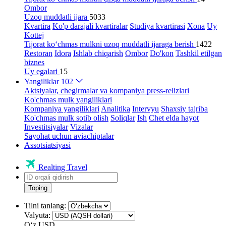
Ombor
Uzoq muddatli ijara
5033
Kvartira
Ko'p darajali kvartiralar
Studiya kvartirasi
Xona
Uy
Kottej
Tijorat ko‘chmas mulkni uzoq muddatli ijaraga berish
1422
Restoran
Idora
Ishlab chiqarish
Ombor
Do'kon
Tashkil etilgan
biznes
Uy egalari
15
Yangiliklar
102
Aktsiyalar, chegirmalar va kompaniya press-relizlari
Ko'chmas mulk yangiliklari
Kompaniya yangiliklari
Analitika
Intervyu
Shaxsiy tajriba
Ko'chmas mulk sotib olish
Soliqlar
Ish
Chet elda hayot
Investitsiyalar
Vizalar
Sayohat uchun aviachiptalar
Assotsiatsiyasi
Realting Travel
Toping
Tilni tanlang:
Valyuta:
Oʻz
USD