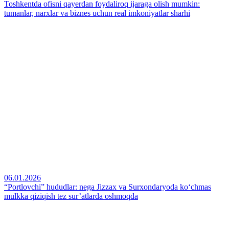
Toshkentda ofisni qayerdan foydaliroq ijaraga olish mumkin:
tumanlar, narxlar va biznes uchun real imkoniyatlar sharhi
06.01.2026
“Portlovchi” hududlar: nega Jizzax va Surxondaryoda ko‘chmas
mulkka qiziqish tez sur’atlarda oshmoqda