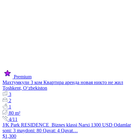
Premium
Махтумкули 3 ком Квартира аренда новая никто не жил
Toshkent, Oʻzbekiston
3
2
1
80 m²
4/11
J/K Park RESIDENCE Biznes klassi Narxi 1300 USD Odamlar
soni: 3 maydoni: 80 Qavat: 4 Qavat…
$1,300