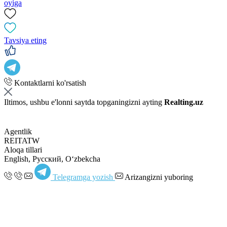
oyiga
Tavsiya eting
Kontaktlarni ko'rsatish
Iltimos, ushbu e'lonni saytda topganingizni ayting
Realting.uz
Agentlik
REITATW
Aloqa tillari
English, Русский, Oʻzbekcha
Telegramga yozish
Arizangizni yuboring