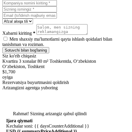
Xabarni kiriting
*
Men shaxsiy ma'lumotlarni qayta ishlash qoidalari bilan
tanishman va roziman.
Sotuvchi bilan bog'laning
Siz ko'rib chiqasiz
Kvartira 3 xonalar 80 m² Toshkentda, Oʻzbekiston
Oʻzbekiston, Toshkent
$1,700
oyiga
Rezervatsiya buyurtmasini qoldirish
Arizangizni agentga yuboring
Rahmat! Sizning arizangiz qabul qilindi
Ijara qiymati
Kechalar soni: {{ daysCounterAdditional }}
USD {{ summaryPriceAdditional }}