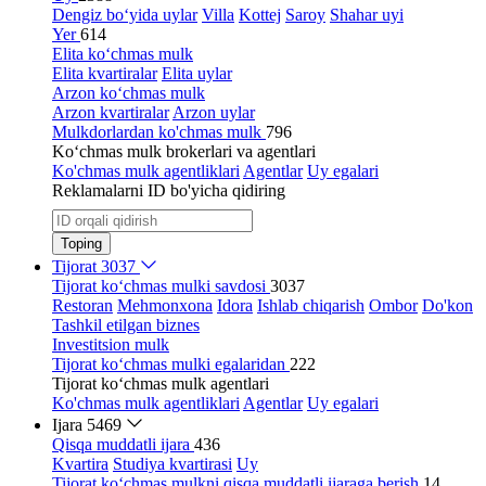
Dengiz bo‘yida uylar
Villa
Kottej
Saroy
Shahar uyi
Yer
614
Elita ko‘chmas mulk
Elita kvartiralar
Elita uylar
Arzon ko‘chmas mulk
Arzon kvartiralar
Arzon uylar
Mulkdorlardan ko'chmas mulk
796
Ko‘chmas mulk brokerlari va agentlari
Ko'chmas mulk agentliklari
Agentlar
Uy egalari
Reklamalarni ID bo'yicha qidiring
Toping
Tijorat
3037
Tijorat ko‘chmas mulki savdosi
3037
Restoran
Mehmonxona
Idora
Ishlab chiqarish
Ombor
Do'kon
Tashkil etilgan biznes
Investitsion mulk
Tijorat ko‘chmas mulki egalaridan
222
Tijorat ko‘chmas mulk agentlari
Ko'chmas mulk agentliklari
Agentlar
Uy egalari
Ijara
5469
Qisqa muddatli ijara
436
Kvartira
Studiya kvartirasi
Uy
Tijorat ko‘chmas mulkni qisqa muddatli ijaraga berish
14