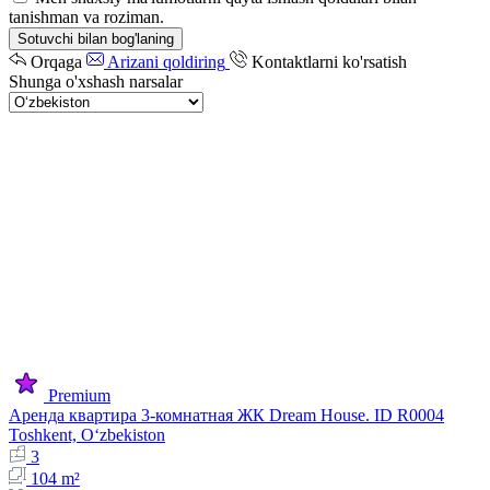
tanishman va roziman.
Sotuvchi bilan bog'laning
Orqaga
Arizani qoldiring
Kontaktlarni ko'rsatish
Shunga o'xshash narsalar
Premium
Аренда квартира 3-комнатная ЖК Dream House. ID R0004
Toshkent, Oʻzbekiston
3
104 m²