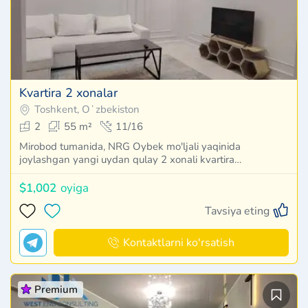
Kvartira 2 xonalar
Toshkent, Oʻzbekiston
2
55 m²
11/16
Mirobod tumanida, NRG Oybek mo'ljali yaqinida
joylashgan yangi uydan qulay 2 xonali kvartira…
$1,002
oyiga
Tavsiya eting
Kontaktlarni ko'rsatish
Premium