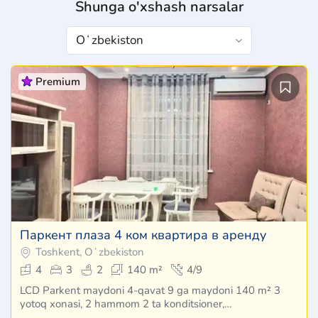
Shunga o'xshash narsalar
Premium
Паркент плаза 4 ком квартира в аренду
Toshkent, Oʻzbekiston
4
3
2
140 m²
4/9
LCD Parkent maydoni 4-qavat 9 ga maydoni 140 m² 3
yotoq xonasi, 2 hammom 2 ta konditsioner,…