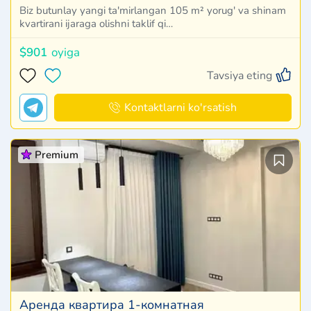
Biz butunlay yangi ta'mirlangan 105 m² yorug' va shinam
kvartirani ijaraga olishni taklif qi…
$901
oyiga
Tavsiya eting
Kontaktlarni ko'rsatish
Premium
Аренда квартира 1-комнатная