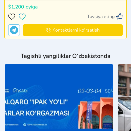
$1,200
oyiga
Tavsiya eting
Kontaktlarni ko'rsatish
Tegishli yangiliklar O‘zbekistonda