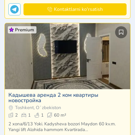
Kontaktlarni ko'rsatish
Premium
Кадышева аренда 2 ком квартиры
новостройка
Toshkent, Oʻzbekiston
2
1
1
60 m²
2 xona/6/13 Yoki. Kadysheva bozori Maydon 60 kv.m.
Yangi lift Alohida hammom Kvartirada…