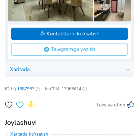
Kontaktlarni ko'rsatish
Telegramga yozish
Xaritada
ID:
1887953
In CRM: 17965614
Tavsiya eting
Joylashuvi
Xaritada ko'rsatish