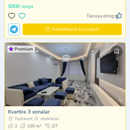
$900
oyiga
Tavsiya eting
Kontaktlarni ko'rsatish
Premium
Kvartira 3 xonalar
Toshkent, Oʻzbekiston
3
100 m²
2/7