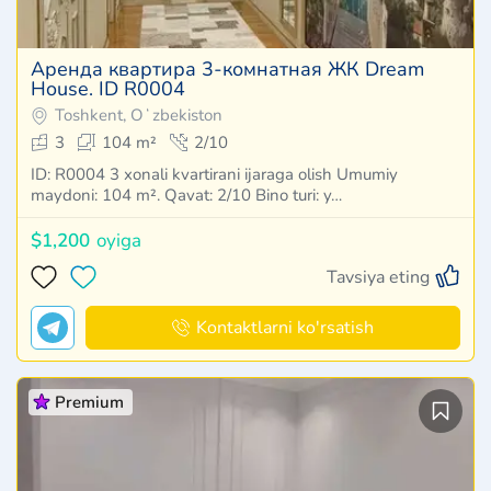
Аренда квартира 3-комнатная ЖК Dream
House. ID R0004
Toshkent, Oʻzbekiston
3
104 m²
2/10
ID: R0004 3 xonali kvartirani ijaraga olish Umumiy
maydoni: 104 m². Qavat: 2/10 Bino turi: y…
$1,200
oyiga
Tavsiya eting
Kontaktlarni ko'rsatish
Premium