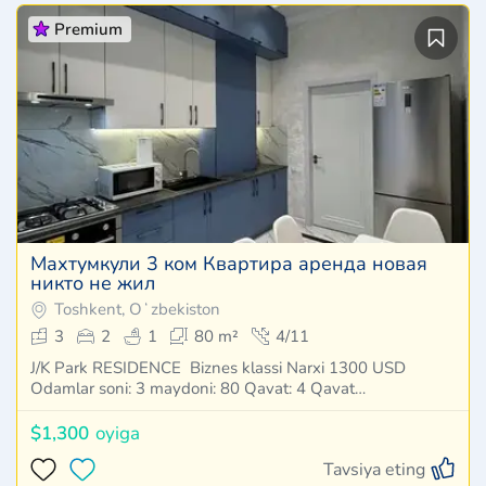
Premium
Махтумкули 3 ком Квартира аренда новая
никто не жил
Toshkent, Oʻzbekiston
3
2
1
80 m²
4/11
J/K Park RESIDENCE Biznes klassi Narxi 1300 USD
Odamlar soni: 3 maydoni: 80 Qavat: 4 Qavat…
$1,300
oyiga
Tavsiya eting