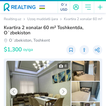
Oʻz
USD
Realting.uz
Uzoq muddatli ijara
Kvartira 2 xonalar 60 m² 
Kvartira 2 xonalar 60 m² Toshkentda,
Oʻzbekiston
Oʻzbekiston, Toshkent
$1,300
oyiga
8