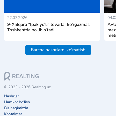
22.07.2026
04.0
9-Xalqaro "Ipak yo‘li" tovarlar ko‘rgazmasi
Avto
Toshkentda bo‘lib o‘tadi
mezo
metr
Barcha nashrlarni ko'rsatish
© 2023 - 2026 Realting.uz
Nashrlar
Hamkor bo'lish
Biz haqimizda
Kontaktlar