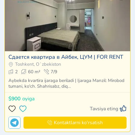
Сдается квартира в Айбек, ЦУМ | FOR RENT
Toshkent, Oʻzbekiston
2
60 m²
7/9
Aybekda kvartira ijaraga beriladi | Ijaraga Manzil: Mirobod
tumani, ko'ch. Shahrisabz, diq…
$900
oyiga
Tavsiya eting
Kontaktlarni ko'rsatish