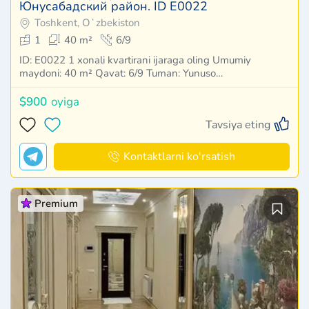
Юнусабадский район. ID E0022
Toshkent, Oʻzbekiston
1
40 m²
6/9
ID: E0022 1 xonali kvartirani ijaraga oling Umumiy
maydoni: 40 m² Qavat: 6/9 Tuman: Yunuso…
$900
oyiga
Tavsiya eting
Kontaktlarni ko'rsatish
Premium