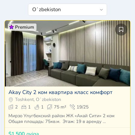
Premium
Akay City 2 ком квартира класс комфорт
Toshkent, Oʻzbekiston
2
1
1
75 m²
19/25
Мирзо Улугбекский район ЖК «Акай Сити» 2 ком
Общая площадь: 75кв.м. Этаж: 19 в аренду …
$1,500
oyiga