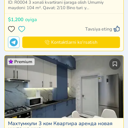
ID: R0004 3 xonali kvartirani ijaraga olish Umumiy
maydoni: 104 m². Qavat: 2/10 Bino turi: y…
$1,200
oyiga
Tavsiya eting
Kontaktlarni ko'rsatish
Premium
Махтумкули 3 ком Квартира аренда новая