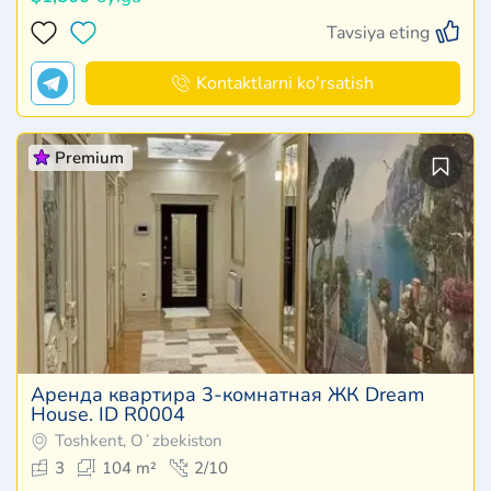
Tavsiya eting
Kontaktlarni ko'rsatish
Premium
Аренда квартира 3-комнатная ЖК Dream
House. ID R0004
Toshkent, Oʻzbekiston
3
104 m²
2/10