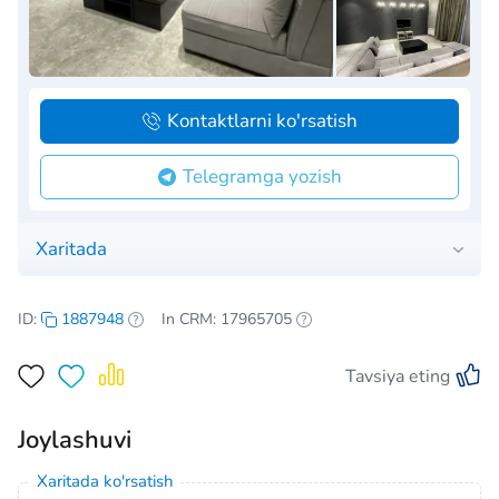
Kontaktlarni ko'rsatish
Telegramga yozish
Xaritada
ID:
1887948
In CRM: 17965705
Tavsiya eting
Joylashuvi
Xaritada ko'rsatish