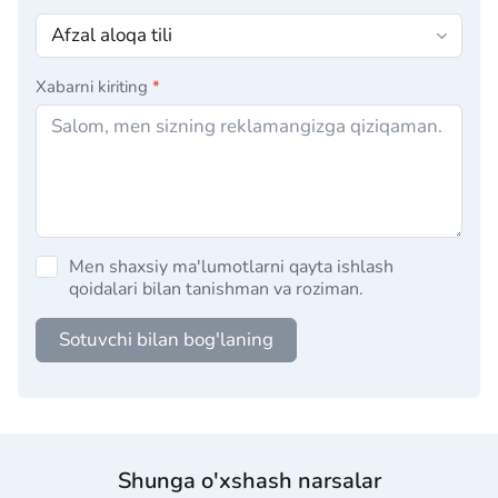
Xabarni kiriting
*
Men shaxsiy ma'lumotlarni qayta ishlash
qoidalari bilan tanishman va roziman.
Sotuvchi bilan bog'laning
Shunga o'xshash narsalar