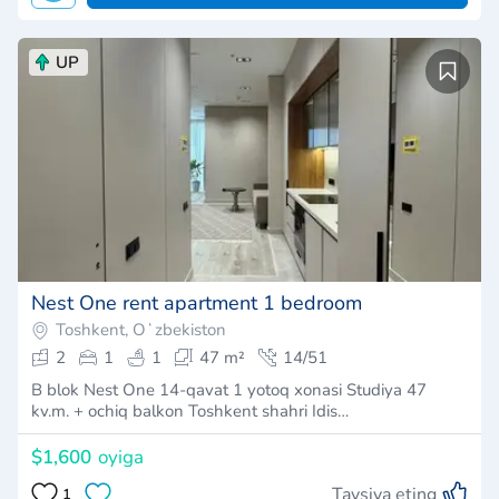
UP
Nest One rent apartment 1 bedroom
Toshkent, Oʻzbekiston
2
1
1
47 m²
14/51
B blok Nest One 14-qavat 1 yotoq xonasi Studiya 47
kv.m. + ochiq balkon Toshkent shahri Idis…
$1,600
oyiga
Tavsiya eting
1