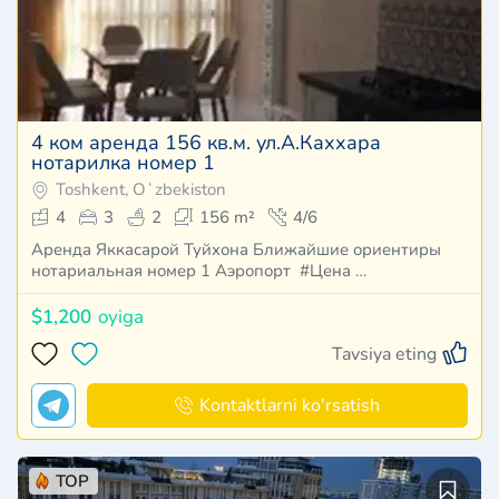
4 ком аренда 156 кв.м. ул.А.Каххара
нотарилка номер 1
Toshkent, Oʻzbekiston
4
3
2
156 m²
4/6
Аренда Яккасарой Туйхона Ближайшие ориентиры
нотариальная номер 1 Аэропорт #Цена …
$1,200
oyiga
Tavsiya eting
Kontaktlarni ko'rsatish
TOP