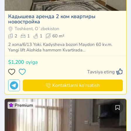
Кадышева аренда 2 ком квартиры
новостройка
Toshkent, Oʻzbekiston
2
1
1
60 m²
2 xona/6/13 Yoki. Kadysheva bozori Maydon 60 kv.m.
Yangi lift Alohida hammom Kvartirada…
$1,200
oyiga
Tavsiya eting
Kontaktlarni ko'rsatish
Premium