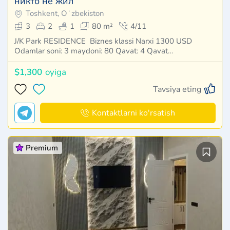
никто не жил
Toshkent, Oʻzbekiston
3
2
1
80 m²
4/11
J/K Park RESIDENCE Biznes klassi Narxi 1300 USD
Odamlar soni: 3 maydoni: 80 Qavat: 4 Qavat…
$1,300
oyiga
Tavsiya eting
Kontaktlarni ko'rsatish
Premium