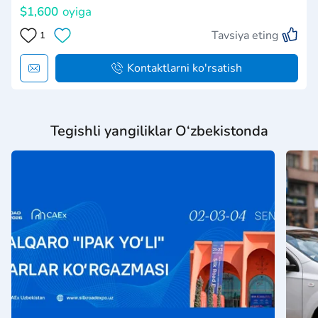
$1,600
oyiga
Tavsiya eting
1
Kontaktlarni ko'rsatish
Tegishli yangiliklar O‘zbekistonda