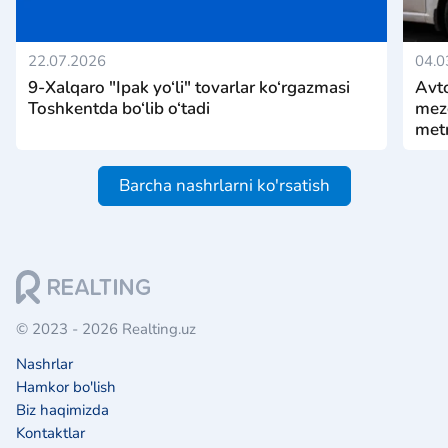
22.07.2026
04.0
9-Xalqaro "Ipak yo‘li" tovarlar ko‘rgazmasi
Avto
Toshkentda bo‘lib o‘tadi
mezo
metr
Barcha nashrlarni ko'rsatish
© 2023 - 2026 Realting.uz
Nashrlar
Hamkor bo'lish
Biz haqimizda
Kontaktlar