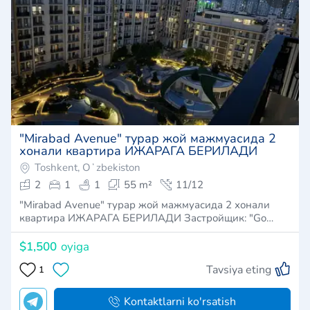
​"Mirabad Avenue" турар жой мажмуасида 2
хонали квартира ИЖАРАГА БЕРИЛАДИ
Toshkent, Oʻzbekiston
2
1
1
55 m²
11/12
​"Mirabad Avenue" турар жой мажмуасида 2 хонали
квартира ИЖАРАГА БЕРИЛАДИ Застройщик: "Go…
$1,500
oyiga
Tavsiya eting
1
Kontaktlarni ko'rsatish