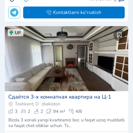
Kontaktlarni ko'rsatish
UP
Сдаётся 3-х комнатная квартира на Ц-1
Toshkent, Oʻzbekiston
3
2
2
94 m²
4/8
Bizda 3 xonali yangi kvartiramiz bor, u faqat uzoq muddatli
va faqat chet elliklar uchun. Ts…