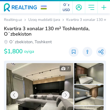
Oʻz
USD
Realting.uz
Uzoq muddatli ijara
Kvartira 3 xonalar 130 m²
Kvartira 3 xonalar 130 m² Toshkentda,
Oʻzbekiston
Oʻzbekiston, Toshkent
$1,800
oyiga
7