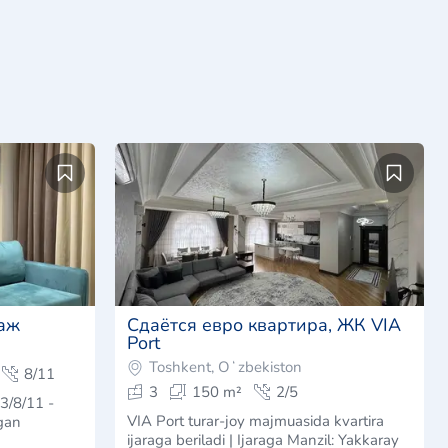
таж
Сдаётся евро квартира, ЖК VIA
Port
Toshkent, Oʻzbekiston
8/11
3
150 m²
2/5
3/8/11 -
VIA Port turar-joy majmuasida kvartira
gan
ijaraga beriladi | Ijaraga Manzil: Yakkaray