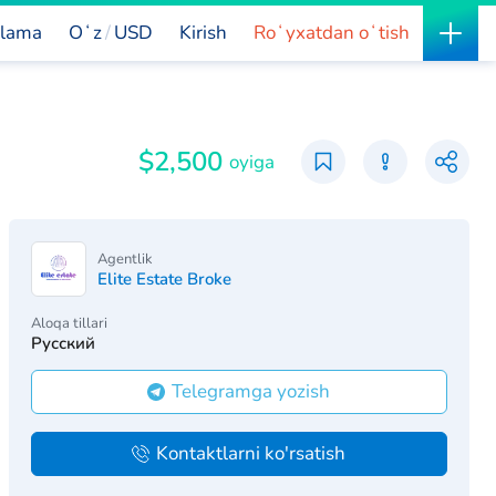
lama
Oʻz
USD
Kirish
Roʻyxatdan oʻtish
$2,500
oyiga
Agentlik
Elite Estate Broke
Aloqa tillari
Русский
Telegramga yozish
Kontaktlarni ko'rsatish