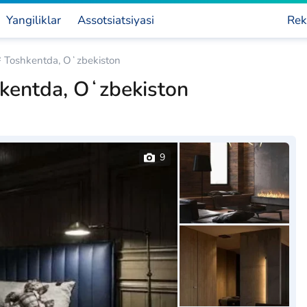
Yangiliklar
Assotsiatsiyasi
Rek
² Toshkentda, Oʻzbekiston
hkentda, Oʻzbekiston
9