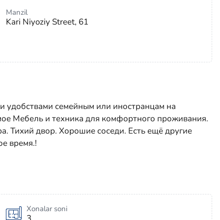
Manzil
Kari Niyoziy Street, 61
еми удобствами семейным или иностранцам на
мое Мебель и техника для комфортного проживания.
а. Тихий двор. Хорошие соседи. Есть ещё другие
е время.!
Xonalar soni
3