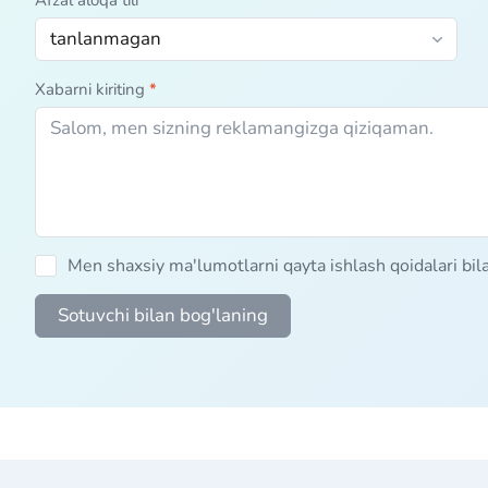
Afzal aloqa tili
Xabarni kiriting
*
Men shaxsiy ma'lumotlarni qayta ishlash qoidalari bi
Sotuvchi bilan bog'laning