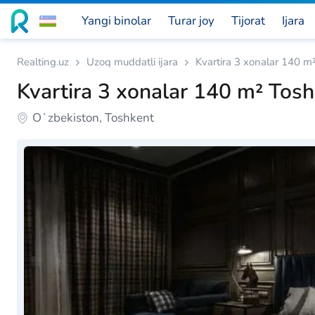
Yangi binolar
Turar joy
Tijorat
Ijara
Realting.uz
Uzoq muddatli ijara
Kvartira 3 xonalar 140 m
Kvartira 3 xonalar 140 m² Tos
Oʻzbekiston, Toshkent