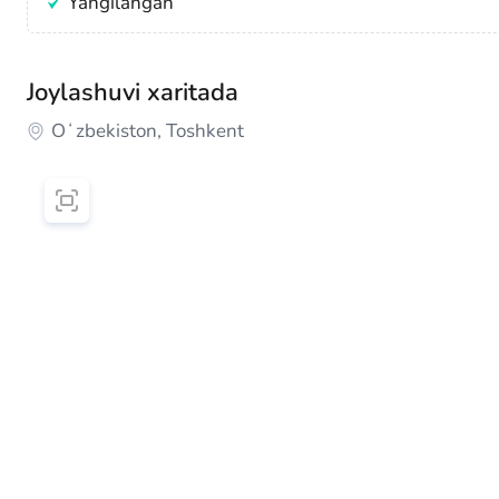
Yangilangan
Joylashuvi xaritada
Oʻzbekiston, Toshkent