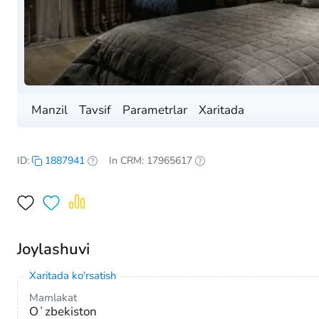
Manzil
Tavsif
Parametrlar
Xaritada
ID:
1887941
In CRM: 17965617
Joylashuvi
Xaritada ko'rsatish
Mamlakat
Oʻzbekiston