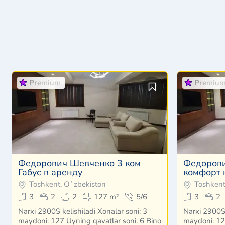
Premium
Premiu
Федорович Шевченко 3 ком
Федорови
Габус в аренду
комфорт 
Toshkent, Oʻzbekiston
Toshkent
3
2
2
127 m²
5/6
3
2
Narxi 2900$ kelishiladi Xonalar soni: 3
Narxi 2900$ 
maydoni: 127 Uyning qavatlar soni: 6 Bino
maydoni: 12