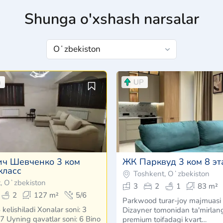
Shunga o'xshash narsalar
m
UP
ч Шевченко 3 ком
ЖК Парквуд 3 ком 8 э
класс
Toshkent, Oʻzbekiston
, Oʻzbekiston
3
2
1
83 m²
2
127 m²
5/6
Parkwood turar-joy majmuasi 
kelishiladi Xonalar soni: 3
Dizayner tomonidan ta'mirlan
7 Uyning qavatlar soni: 6 Bino
premium toifadagi kvart…