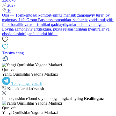
$38,070
2027
16
Oila — Toshkentdagi komfort-sinfga mansub zamonaviy turar joy
majmuasi Life Group Business tomonidan, shahar hayotida qulaylik,
funksionallik va xotirjamlikni qadrlaydiganlar uchun yaratilgan.
Loyiha zamonaviy arxitektura, puxta rejalashtirilgan kvartiralar va
obodonlashtirilgan hududni birl…
Tavsiya eting
Quruvchi
Yangi Qurilishlar Yagona Markazi
Telegramga yozish
Kontaktlarni ko'rsatish
Iltimos, ushbu e'lonni saytda topganingizni ayting
Realting.uz
Quruvchi
Yangi Qurilishlar Yagona Markazi