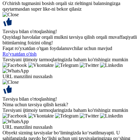
O'chirish tugmasini bosish orqali siz rieltingni balansingizga
qaytarmasdan super like-ni bekor qilasiz
Tavsiya bilan o'rtoqlashing!
Quyidagi havolalar orqali mulkni tavsiya qilish orqali muvaffaqiyatli
bitimlarning foizini oling!
Faqat ro'yxatdan o'tgan foydalanuvchilar uchun mavjud
Ro'yxatdan o'tish
Tavsiyani ijtimoiy tarmoqlaringizda baham ko'rishingiz mumkin
URL manzilini nusxalash
Tavsiya bilan o'rtoqlashing!
Nima uchun tavsiya qilish kerak?
Tavsiyani ijtimoiy tarmoqlaringizda baham ko'rishingiz mumkin
URL manzilini nusxalash
Obyekt sizning tavsiyalar bo‘limingizda ko‘rsatilmayapti. U
sahifangizda paydo bo‘lishi uchun uni tavsiyalaringizga qo‘shing