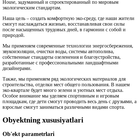
House, задуманный и спроектированный по мировым
экологическим стандартам.
Наша цель – создать комфортную эко-среду, где наши жители
смогут наслаждаться жизнью, восстанавливая свои силы
после насыщенных трудовых дней, в гармонии с собой и
природой.
Мы применяем современные технологии энергосбережения,
звукоизоляции, очистки воды, системы автополива,
собственные стандарты озеленения и благоустройства,
разработанные с профессиональными ландшафтными
дизайнерами.
Также, мы применяем ряд экологических материалов для
строительства, отделки мест общего пользования. В нашем
эко-квартале будет много зелени и уютных мест отдыха.
Особое внимание мы уделяем спортивным и игровым
площадкам, где дети смогут проводить весь день с друзьями, а
взрослые смогут заниматься различными видами спорта.
Obyektning xususiyatlari
Ob'ekt parametrlari