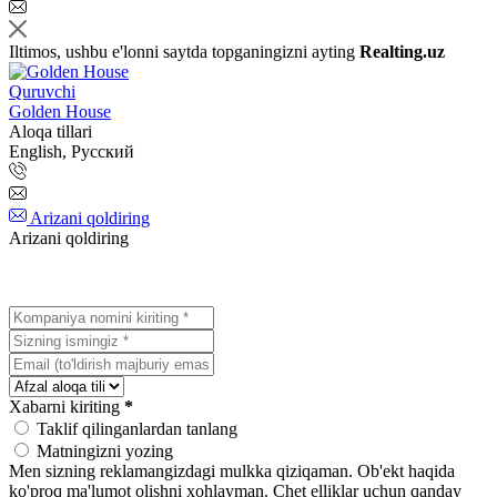
Iltimos, ushbu e'lonni saytda topganingizni ayting
Realting.uz
Quruvchi
Golden House
Aloqa tillari
English, Русский
Arizani qoldiring
Arizani qoldiring
Xabarni kiriting
*
Taklif qilinganlardan tanlang
Matningizni yozing
Men sizning reklamangizdagi mulkka qiziqaman.
Ob'ekt haqida
ko'proq ma'lumot olishni xohlayman.
Chet elliklar uchun qanday