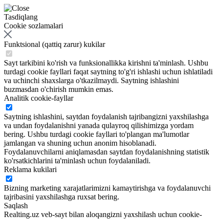
Tasdiqlang
Cookie sozlamalari
Funktsional (qattiq zarur) kukilar
Sayt tarkibini ko'rish va funksionallikka kirishni ta'minlash. Ushbu
turdagi cookie fayllari faqat saytning to'g'ri ishlashi uchun ishlatiladi
va uchinchi shaxslarga o'tkazilmaydi. Saytning ishlashini
buzmasdan o'chirish mumkin emas.
Analitik cookie-fayllar
Saytning ishlashini, saytdan foydalanish tajribangizni yaxshilashga
va undan foydalanishni yanada qulayroq qilishimizga yordam
bering. Ushbu turdagi cookie fayllari to'plangan ma'lumotlar
jamlangan va shuning uchun anonim hisoblanadi.
Foydalanuvchilarni aniqlamasdan saytdan foydalanishning statistik
ko'rsatkichlarini ta'minlash uchun foydalaniladi.
Reklama kukilari
Bizning marketing xarajatlarimizni kamaytirishga va foydalanuvchi
tajribasini yaxshilashga ruxsat bering.
Saqlash
Realting.uz veb-sayt bilan aloqangizni yaxshilash uchun cookie-