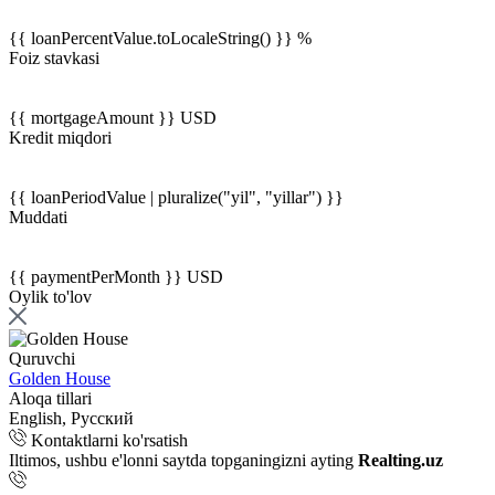
{{ loanPercentValue.toLocaleString() }} %
Foiz stavkasi
{{ mortgageAmount }} USD
Kredit miqdori
{{ loanPeriodValue | pluralize("yil", "yillar") }}
Muddati
{{ paymentPerMonth }} USD
Oylik to'lov
Quruvchi
Golden House
Aloqa tillari
English, Русский
Kontaktlarni ko'rsatish
Iltimos, ushbu e'lonni saytda topganingizni ayting
Realting.uz