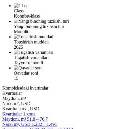
Class
Komfort-klass
Yangi binoning tuzilishi turi
Monolit
Topshirish muddati
2025
Tugatish variantlari
Tayyor remontli
Qavatlar soni
15
Kompleksdagi kvartiralar
Kvartiralar
Maydoni, m²
Narxi m², USD
Kvartira narxi, USD
Kvartiralar
1 xona
Maydoni, m²
51.8 – 76.7
Narxi m², USD
1,232 – 1,491