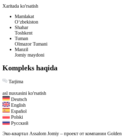
Xaritada ko'rsatish
Mamlakat
Oʻzbekiston
Shahar
Toshkent
Tuman
Olmazor Tumani
Manzil
Jomiy maydoni
Kompleks haqida
Tarjima
asl nusxasini ko'rsatish
Deutsch
English
Español
Polski
Русский
Эко-квартал Assalom Jomiy – проект от компании Golden