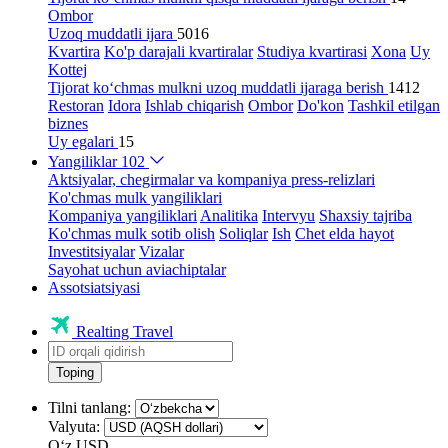
Ombor
Uzoq muddatli ijara
5016
Kvartira
Ko'p darajali kvartiralar
Studiya kvartirasi
Xona
Uy
Kottej
Tijorat ko‘chmas mulkni uzoq muddatli ijaraga berish
1412
Restoran
Idora
Ishlab chiqarish
Ombor
Do'kon
Tashkil etilgan
biznes
Uy egalari
15
Yangiliklar
102
Aktsiyalar, chegirmalar va kompaniya press-relizlari
Ko'chmas mulk yangiliklari
Kompaniya yangiliklari
Analitika
Intervyu
Shaxsiy tajriba
Ko'chmas mulk sotib olish
Soliqlar
Ish
Chet elda hayot
Investitsiyalar
Vizalar
Sayohat uchun aviachiptalar
Assotsiatsiyasi
Realting Travel
Toping
Tilni tanlang:
Valyuta:
Oʻz
USD