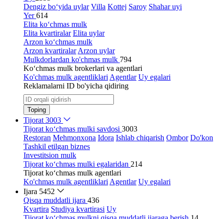
Dengiz bo‘yida uylar
Villa
Kottej
Saroy
Shahar uyi
Yer
614
Elita ko‘chmas mulk
Elita kvartiralar
Elita uylar
Arzon ko‘chmas mulk
Arzon kvartiralar
Arzon uylar
Mulkdorlardan ko'chmas mulk
794
Ko‘chmas mulk brokerlari va agentlari
Ko'chmas mulk agentliklari
Agentlar
Uy egalari
Reklamalarni ID bo'yicha qidiring
Toping
Tijorat
3003
Tijorat ko‘chmas mulki savdosi
3003
Restoran
Mehmonxona
Idora
Ishlab chiqarish
Ombor
Do'kon
Tashkil etilgan biznes
Investitsion mulk
Tijorat ko‘chmas mulki egalaridan
214
Tijorat ko‘chmas mulk agentlari
Ko'chmas mulk agentliklari
Agentlar
Uy egalari
Ijara
5452
Qisqa muddatli ijara
436
Kvartira
Studiya kvartirasi
Uy
Tijorat ko‘chmas mulkni qisqa muddatli ijaraga berish
14