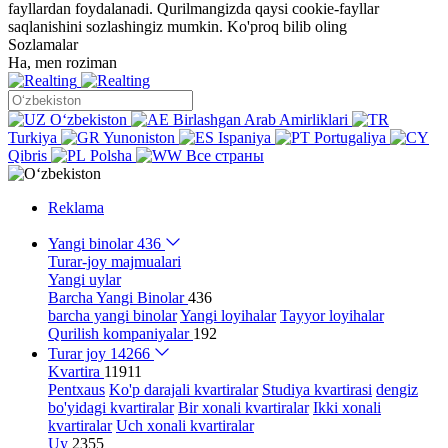
fayllardan foydalanadi. Qurilmangizda qaysi cookie-fayllar
saqlanishini sozlashingiz mumkin.
Ko'proq bilib oling
Sozlamalar
Ha, men roziman
Oʻzbekiston
Birlashgan Arab Amirliklari
Turkiya
Yunoniston
Ispaniya
Portugaliya
Qibris
Polsha
Все страны
Reklama
Yangi binolar
436
Turar-joy majmualari
Yangi uylar
Barcha Yangi Binolar
436
barcha yangi binolar
Yangi loyihalar
Tayyor loyihalar
Qurilish kompaniyalar
192
Turar joy
14266
Kvartira
11911
Pentxaus
Ko'p darajali kvartiralar
Studiya kvartirasi
dengiz
bo'yidagi kvartiralar
Bir xonali kvartiralar
Ikki xonali
kvartiralar
Uch xonali kvartiralar
Uy
2355