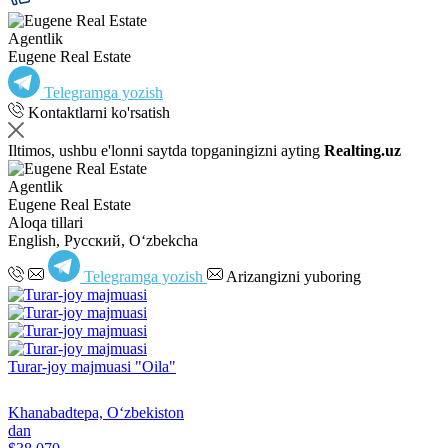
Agentlik
Eugene Real Estate
Telegramga yozish
Kontaktlarni ko'rsatish
Iltimos, ushbu e'lonni saytda topganingizni ayting
Realting.uz
Agentlik
Eugene Real Estate
Aloqa tillari
English, Русский, Oʻzbekcha
Telegramga yozish
Arizangizni yuboring
Turar-joy majmuasi "Oila"
Khanabadtepa, Oʻzbekiston
dan