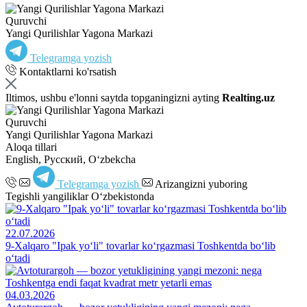
Quruvchi
Yangi Qurilishlar Yagona Markazi
Telegramga yozish
Kontaktlarni ko'rsatish
Iltimos, ushbu e'lonni saytda topganingizni ayting
Realting.uz
Quruvchi
Yangi Qurilishlar Yagona Markazi
Aloqa tillari
English, Русский, Oʻzbekcha
Telegramga yozish
Arizangizni yuboring
Tegishli yangiliklar O‘zbekistonda
22.07.2026
9-Xalqaro "Ipak yo‘li" tovarlar ko‘rgazmasi Toshkentda bo‘lib
o‘tadi
04.03.2026