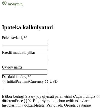
moliyaviy
Ipoteka kalkulyatori
Foiz stavkasi, %
Kredit muddati, yillar
Uy-joy narxi
Dastlabki to'lov, %
{{ initialPaymentCurrency }} USD
E'tibor bering! Siz uy-joy qiymati parametrini o'zgartirdingiz {{
differentPrice }}%. Bu joriy mulk uchun oylik to'lovlarni
hisoblashning dolzarbligiga ta'sir qiladi.
Orqaga qaytaring