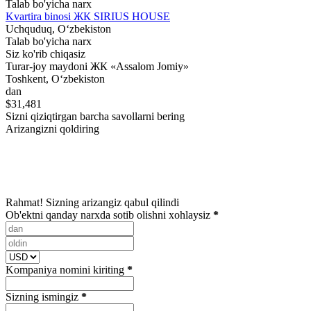
Talab bo'yicha narx
Kvartira binosi ЖК SIRIUS HOUSE
Uchquduq, Oʻzbekiston
Talab bo'yicha narx
Siz ko'rib chiqasiz
Turar-joy maydoni ЖК «Assalom Jomiy»
Toshkent, Oʻzbekiston
dan
$31,481
Sizni qiziqtirgan barcha savollarni bering
Arizangizni qoldiring
Rahmat! Sizning arizangiz qabul qilindi
Ob'ektni qanday narxda sotib olishni xohlaysiz
*
Kompaniya nomini kiriting
*
Sizning ismingiz
*