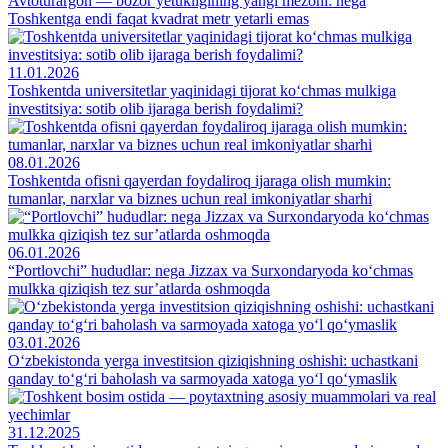
Avtoturargoh — bozor yetukligining yangi mezoni: nega
Toshkentga endi faqat kvadrat metr yetarli emas
11.01.2026
Toshkentda universitetlar yaqinidagi tijorat ko‘chmas mulkiga
investitsiya: sotib olib ijaraga berish foydalimi?
08.01.2026
Toshkentda ofisni qayerdan foydaliroq ijaraga olish mumkin:
tumanlar, narxlar va biznes uchun real imkoniyatlar sharhi
06.01.2026
“Portlovchi” hududlar: nega Jizzax va Surxondaryoda ko‘chmas
mulkka qiziqish tez sur’atlarda oshmoqda
03.01.2026
O‘zbekistonda yerga investitsion qiziqishning oshishi: uchastkani
qanday to‘g‘ri baholash va sarmoyada xatoga yo‘l qo‘ymaslik
31.12.2025