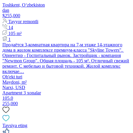
Toshkent, Oʻzbekiston
dan
$255,000
Tayyor remontli
14
105 m²
1
Продаётся 3-комнатная квартира на 7-м этаже 14-этажного
дома в жилом комплексе премиум-класса "Skyline Towers".
Ориентир - Госпитальный рынок. Застройщик - компания
"Newmon Group". Общая площадь - 105 м². Отличный свежий
ремонт. С мебелью и бытовой техникой. Жилой комплекс
включае…
Ob'ekt turi
Maydoni, m²
Narxi,
USD
Apartment 3 xonalar
105.0
255,000
Tavsiya eting