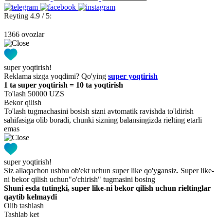
Reyting 4.9 / 5:
1366 ovozlar
super yoqtirish!
Reklama sizga yoqdimi? Qo'ying
super yoqtirish
1 ta super yoqtirish = 10 ta yoqtirish
To'lash 50000 UZS
Bekor qilish
To'lash tugmachasini bosish sizni avtomatik ravishda to'ldirish
sahifasiga olib boradi, chunki sizning balansingizda rielting etarli
emas
super yoqtirish!
Siz allaqachon ushbu ob'ekt uchun super like qo'ygansiz. Super like-
ni bekor qilish uchun"o'chirish" tugmasini bosing
Shuni esda tutingki, super like-ni bekor qilish uchun rieltinglar
qaytib kelmaydi
Olib tashlash
Tashlab ket