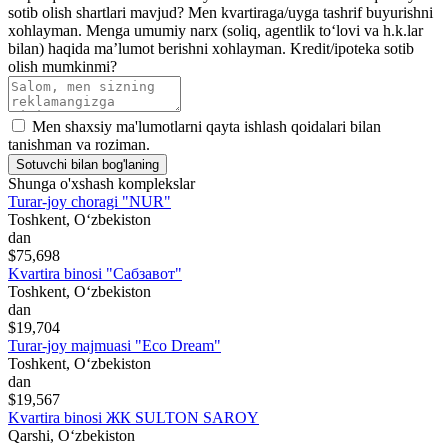
sotib olish shartlari mavjud?
Men kvartiraga/uyga tashrif buyurishni
xohlayman.
Menga umumiy narx (soliq, agentlik toʻlovi va h.k.lar
bilan) haqida maʼlumot berishni xohlayman.
Kredit/ipoteka sotib
olish mumkinmi?
Men shaxsiy ma'lumotlarni qayta ishlash qoidalari bilan
tanishman va roziman.
Sotuvchi bilan bog'laning
Shunga o'xshash komplekslar
Turar-joy choragi "NUR"
Toshkent, Oʻzbekiston
dan
$75,698
Kvartira binosi "Сабзавот"
Toshkent, Oʻzbekiston
dan
$19,704
Turar-joy majmuasi "Eco Dream"
Toshkent, Oʻzbekiston
dan
$19,567
Kvartira binosi ЖК SULTON SAROY
Qarshi, Oʻzbekiston