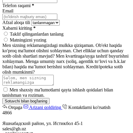
Telefon raqami
*
Email
Afzal aloqa tili
Xabarni kiriting
*
Taklif qilinganlardan tanlang
Matningizni yozing
Men sizning reklamangizdagi mulkka qiziqaman.
Ob'ekt haqida
ko'proq ma'lumot olishni xohlayman.
Chet elliklar uchun qanday
sotib olish shartlari mavjud?
Men kvartiraga/uyga tashrif buyurishni
xohlayman.
Menga umumiy narx (soliq, agentlik toʻlovi va h.k.lar
bilan) haqida maʼlumot berishni xohlayman.
Kredit/ipoteka sotib
olish mumkinmi?
Men shaxsiy ma'lumotlarni qayta ishlash qoidalari bilan
tanishman va roziman.
Sotuvchi bilan bog'laning
Orqaga
Arizani qoldiring
Kontaktlarni ko'rsatish
4866
Яшнабадский район, ул. Истикбол 45-1
sales@gh.uz