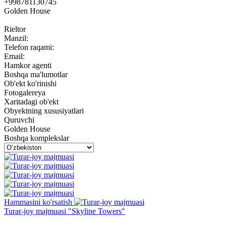
+998781130745
Golden House
Rieltor
Manzil:
Telefon raqami:
Email:
Hamkor agenti
Boshqa ma'lumotlar
Ob'ekt ko'rinishi
Fotogalereya
Xaritadagi ob'ekt
Obyektning xususiyatlari
Quruvchi
Golden House
Boshqa komplekslar
Hammasini ko'rsatish
Turar-joy majmuasi "Skyline Towers"