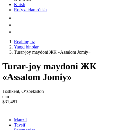
Kirish
Roʻyxatdan oʻtish
Realting.uz
Yangi binolar
Turar-joy maydoni ЖК «Assalom Jomiy»
Turar-joy maydoni ЖК
«Assalom Jomiy»
Toshkent, Oʻzbekiston
dan
$31,481
Manzil
Tavsif