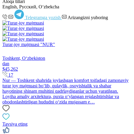
Aloqa tillari
English, Русский, Oʻzbekcha
Telegramga yozish
Arizangizni yuboring
Turar-joy majmuasi "NUR"
Toshkent, Oʻzbekiston
dan
$45,262
17
Nur — Toshkent shahrida joylashgan komfort toifadagi zamonaviy
turar joy majmuasi bo‘lib, qulaylik, osoyishtalik va shahar
hayotining shinam muhitini qadrlaydiganlar uchun yaratilgan.
Loyiha amaliy arxitektura, puxta o‘ylangan rejalashtirishlar va
obodonlashtirilgan hududni o‘zida mujassam e…
Tavsiya eting