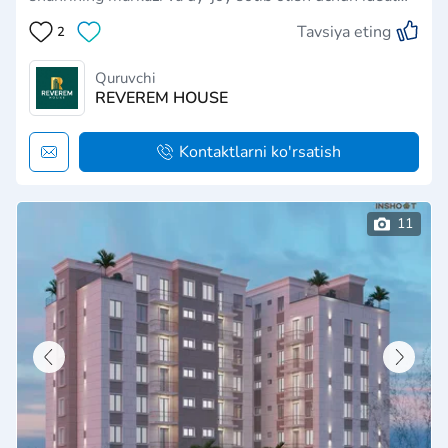
joy. Reverem House, qadriyatlarga ega kompaniya
Tavsiya eting
2
o'zining potentsial mijozlarini xursand qilish uchun
ajoyib innovatsiyalarni joriy qilmoqchi. …
Quruvchi
REVEREM HOUSE
Kontaktlarni ko'rsatish