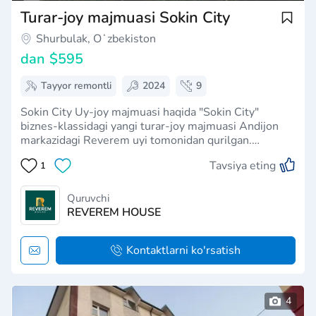
Turar-joy majmuasi Sokin City
Shurbulak, Oʻzbekiston
dan
$595
Tayyor remontli
2024
9
Sokin City Uy-joy majmuasi haqida "Sokin City"
biznes-klassidagi yangi turar-joy majmuasi Andijon
markazidagi Reverem uyi tomonidan qurilgan.
Ishonchli poydevorga ega o‘n ikki qavatli binolar ilg‘or
Tavsiya eting
1
texnologiyalar va yuqori sifatli materiallardan
foydalangan holda barpo etildi. Turar-…
Quruvchi
REVEREM HOUSE
Kontaktlarni ko'rsatish