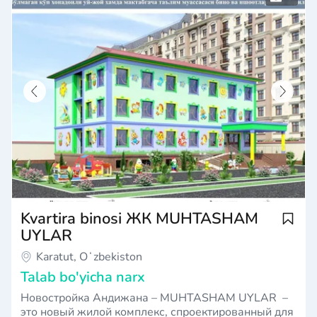
Kvartira binosi ЖК MUHTASHAM
UYLAR
Karatut, Oʻzbekiston
Talab bo'yicha narx
Новостройка Андижана – MUHTASHAM UYLAR –
это новый жилой комплекс, спроектированный для