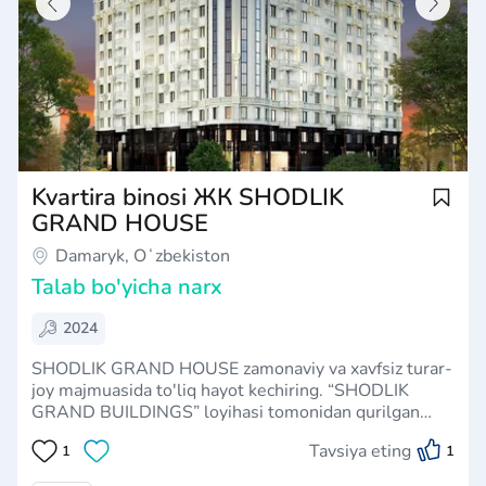
Kvartira binosi ЖК SHODLIK
GRAND HOUSE
Damaryk, Oʻzbekiston
Talab bo'yicha narx
2024
SHODLIK GRAND HOUSE zamonaviy va xavfsiz turar-
joy majmuasida to'liq hayot kechiring. “SHODLIK
GRAND BUILDINGS” loyihasi tomonidan qurilgan
ushbu 12 qavatli turar-joy majmuasi Andijon shahrida
Tavsiya eting
1
1
joylashgan bo‘lib, 7 ta noyob maket tanlovini taklif
etadi. Ushbu majmuadagi ikki va uch xonali xon…