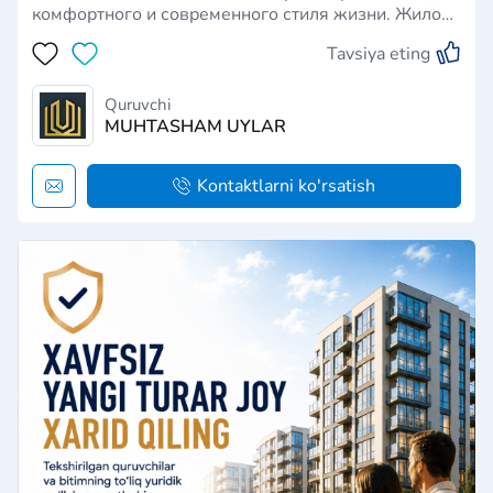
комфортного и современного стиля жизни. Жилой
комплекс кофморт-класса имеет девять 9-
Tavsiya eting
этажных корпусов, расположенных в городе
Андижане. В жилом комплексе есть все для
удобства жильцов: домофон, с…
Quruvchi
MUHTASHAM UYLAR
Kontaktlarni ko'rsatish