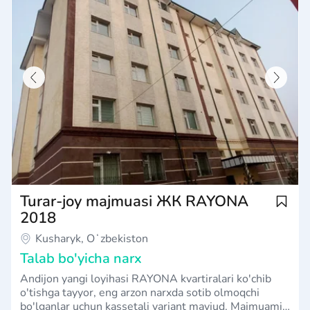
Turar-joy majmuasi ЖК RAYONA
2018
Kusharyk, Oʻzbekiston
Talab bo'yicha narx
Andijon yangi loyihasi RAYONA kvartiralari ko'chib
o'tishga tayyor, eng arzon narxda sotib olmoqchi
bo'lganlar uchun kassetali variant mavjud. Majmuamiz