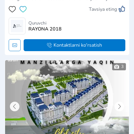
hududida oilangizning kichik bolalari uchun maxsus
Tavsiya eting
o'yin maydonchalari mavjud, chunki farzandlarimiz
bo'sh vaqtlarini maroqli va maroqli o'…
Quruvchi
RAYONA 2018
Kontaktlarni ko'rsatish