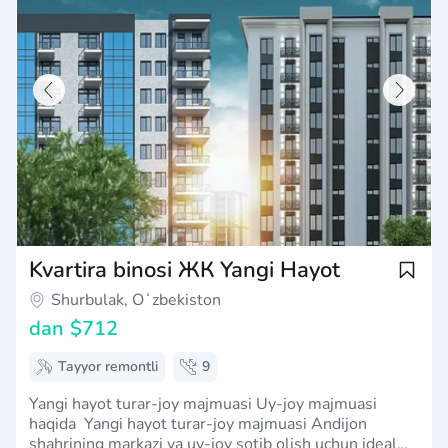
Kvartira binosi ЖК Yangi Hayot
Shurbulak, Oʻzbekiston
dan
$712
Tayyor remontli
9
Yangi hayot turar-joy majmuasi Uy-joy majmuasi
haqida Yangi hayot turar-joy majmuasi Andijon
shahrining markazi va uy-joy sotib olish uchun ideal