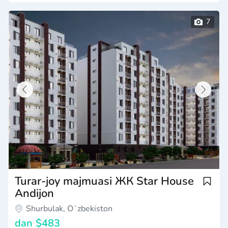
Turar-joy majmuasi ЖК Star House
Andijon
Shurbulak, Oʻzbekiston
dan
$483