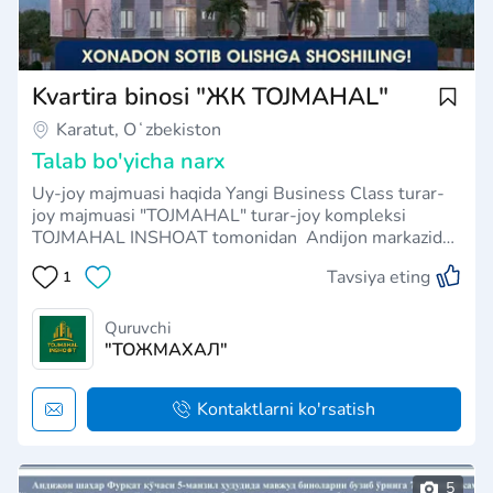
Kvartira binosi "ЖК TOJMAHAL"
Karatut, Oʻzbekiston
Talab bo'yicha narx
Uy-joy majmuasi haqida Yangi Business Class turar-
joy majmuasi "TOJMAHAL" turar-joy kompleksi
TOJMAHAL INSHOAT tomonidan Andijon markazida
qurilgan. Poydevori ishonchli sakkiz qavatli binolar
Tavsiya eting
1
ilg‘or texnologiyalar va sifatli materiallardan
foydalangan holda qad rostladi. “TOJMAHAL” tura…
Quruvchi
"ТОЖМАХАЛ"
Kontaktlarni ko'rsatish