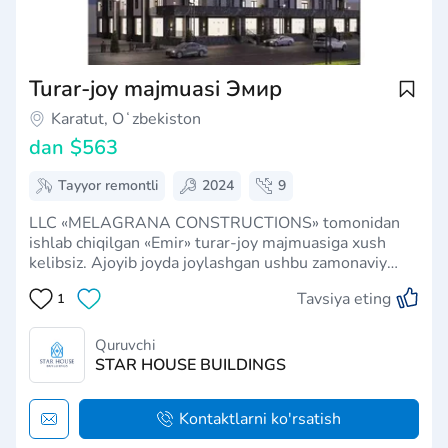
Turar-joy majmuasi Эмир
Karatut, Oʻzbekiston
dan
$563
Tayyor remontli
2024
9
LLC «MELAGRANA CONSTRUCTIONS» tomonidan
ishlab chiqilgan «Emir» turar-joy majmuasiga xush
kelibsiz. Ajoyib joyda joylashgan ushbu zamonaviy
turar-joy majmuasi qulay hayot uchun mo'ljallangan
Tavsiya eting
1
arzon uylarning keng tanlovini taklif etadi. Zamonaviy
dizaynga ega 10 qavatli Emir mehmonxonasi h…
Quruvchi
STAR HOUSE BUILDINGS
Kontaktlarni ko'rsatish