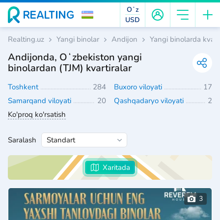
Oʻz
USD
Realting.uz
Yangi binolar
Andijon
Yangi binolarda kvarti
Andijonda, Oʻzbekiston yangi
binolardan (TJM) kvartiralar
Toshkent
284
Buxoro viloyati
17
Samarqand viloyati
20
Qashqadaryo viloyati
2
Ko'proq ko'rsatish
Saralash
Xaritada