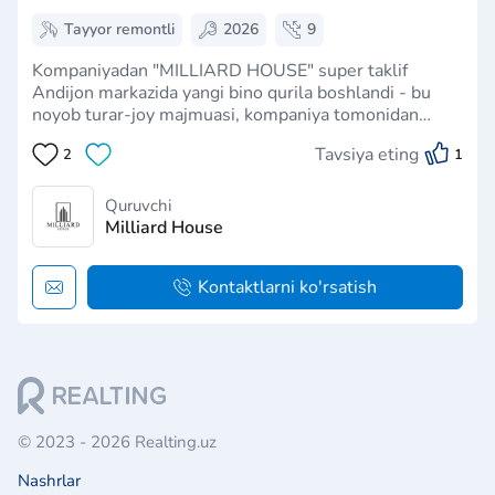
Tayyor remontli
2026
9
Kompaniyadan "MILLIARD HOUSE" super taklif
Andijon markazida yangi bino qurila boshlandi - bu
noyob turar-joy majmuasi, kompaniya tomonidan
qurilgan uylarning har biri o'ziga xos tarzda noyobdir.
Tavsiya eting
2
1
Yangi binolarda juda jozibador narxlarda kvartiralarni
sotish endi ochiq. 60 oy davomida …
Quruvchi
Milliard House
Kontaktlarni ko'rsatish
© 2023 - 2026 Realting.uz
Nashrlar