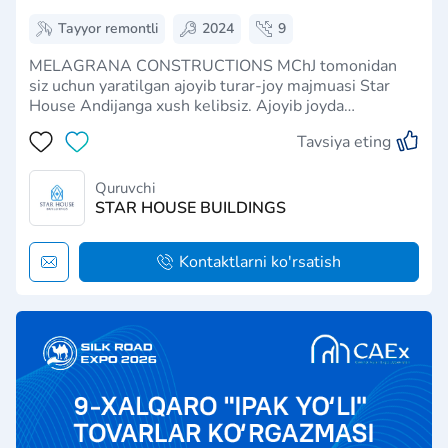
Tayyor remontli
2024
9
MELAGRANA CONSTRUCTIONS MChJ tomonidan
siz uchun yaratilgan ajoyib turar-joy majmuasi Star
House Andijanga xush kelibsiz. Ajoyib joyda
joylashgan ushbu zamonaviy va arzon turar-joy
Tavsiya eting
majmuasi uslub, qulaylik va qulaylikning mukammal
kombinatsiyasini taqdim etadi. 10 qavatli ehtiyotkorlik
bi…
Quruvchi
STAR HOUSE BUILDINGS
Kontaktlarni ko'rsatish