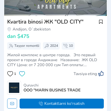
Kvartira binosi ЖК "OLD CITY"
Andijon, Oʻzbekiston
dan
$475
Tayyor remontli
2024
10
Жилой комплекс в центре города. Это первый
проект в городе Андижане Название: ЖК OLD
CITY Цена: от 7 200 000 сум Тип оплаты:
Рассрочка и 100% оплата Количество этажей: 10-
Tavsiya eting
1
16 этажный Квартиры от 56,5 - до 80,5 кв.м
Закрытая территория Охраняемый двор Дет…
Quruvchi
OOO "MARIN BUSINES TRADE
Kontaktlarni ko'rsatish