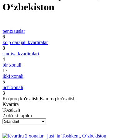
Oʻzbekiston
pentxauslar
6
ko'p darajali kvartiralar
8
studiya kvartiralari
4
bir xonali
17
ikki xonali
5
uch xonali
3
Ko'proq ko'rsatish
Kamroq ko'rsatish
Kvartira
Tozalash
2 ob'ekt topildi