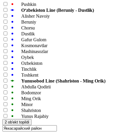
Pushkin
Oʻzbekiston Line (Beruniy - Dustlik)
Alisher Navoiy
Beruniy
Chorsu
Dustlik
Gafur Gulom
Kosmonavtlar
Mashinasozlar
Oybek
Ozbekiston
Tinchlik
Toshkent
Yunusobod Line (Shahriston - Ming Orik)
Abdulla Qodirii
Bodomzor
Ming Orik
Minor
Shahriston
Yunus Rajabiy