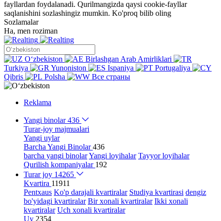
fayllardan foydalanadi. Qurilmangizda qaysi cookie-fayllar
saqlanishini sozlashingiz mumkin.
Ko'proq bilib oling
Sozlamalar
Ha, men roziman
Oʻzbekiston
Birlashgan Arab Amirliklari
Turkiya
Yunoniston
Ispaniya
Portugaliya
Qibris
Polsha
Все страны
Reklama
Yangi binolar
436
Turar-joy majmualari
Yangi uylar
Barcha Yangi Binolar
436
barcha yangi binolar
Yangi loyihalar
Tayyor loyihalar
Qurilish kompaniyalar
192
Turar joy
14265
Kvartira
11911
Pentxaus
Ko'p darajali kvartiralar
Studiya kvartirasi
dengiz
bo'yidagi kvartiralar
Bir xonali kvartiralar
Ikki xonali
kvartiralar
Uch xonali kvartiralar
Uy
2354