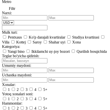
Metro
Filtr
Narxi:
Mulk turi:
Pentxaus
Ko'p darajali kvartiralar
Studiya kvartirasi
Villa
Kottej
Saroy
Shahar uyi
Xona
Kategoriya:
Yangi bino
Ikkilamchi uy-joy bozori
Qurilish bosqichida
Teglar bo'yicha qidirish:
Umumiy maydoni:
Uchastka maydoni:
Xonalar:
1
2
3
4
5+
Yotoq xonalari soni:
1
2
3
4
5+
Hammomlar:
1
2
3
4
5+