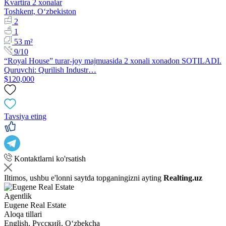
Kvartira 2 xonalar
Toshkent, Oʻzbekiston
2
1
53 m²
9/10
​“Royal House” turar-joy majmuasida 2 xonali xonadon SOTILADI.
Quruvchi: Qurilish Industr…
$120,000
Tavsiya eting
Kontaktlarni ko'rsatish
Iltimos, ushbu e'lonni saytda topganingizni ayting
Realting.uz
Agentlik
Eugene Real Estate
Aloqa tillari
English, Русский, Oʻzbekcha