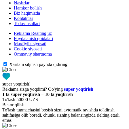
Nashrlar
Hamkor bo'lish
Biz haqimizda
Kontaktlar
To'lov usullari
Reklama Realting.uz
Foydalanish qoidalari
Maxfiylik siyosati
Cookie siyosati
Ommaviy shartnoma
Xaritani siljitish paytida qidiring
super yoqtirish!
Reklama sizga yoqdimi? Qo'ying
super yoqtirish
1 ta super yoqtirish = 10 ta yoqtirish
To'lash 50000 UZS
Bekor qilish
To'lash tugmachasini bosish sizni avtomatik ravishda to'ldirish
sahifasiga olib boradi, chunki sizning balansingizda rielting etarli
emas