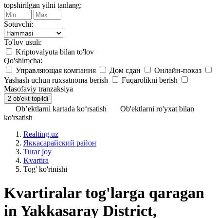
topshirilgan yilni tanlang:
Sotuvchi:
To'lov usuli:
Kriptovalyuta bilan to'lov
Qo'shimcha:
Управляющая компания
Дом сдан
Онлайн-показ
Yashash uchun ruxsatnoma berish
Fuqarolikni berish
Masofaviy tranzaksiya
Ob’ektlarni kartada ko‘rsatish
Ob'ektlarni ro'yxat bilan
ko'rsatish
Realting.uz
Яккасарайский район
Turar joy
Kvartira
Tog' ko'rinishi
Kvartiralar tog'larga qaragan
in Yakkasaray District,