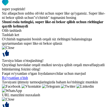
super yoqtirish!
Siz allaqachon ushbu ob'ekt uchun super like qo'ygansiz. Super like-
ni bekor qilish uchun"o'chirish" tugmasini bosing
Shuni esda tutingki, super like-ni bekor qilish uchun rieltinglar
qaytib kelmaydi
Olib tashlash
Tashlab ket
O'chirish tugmasini bosish orqali siz rieltingni balansingizga
qaytarmasdan super like-ni bekor qilasiz
Tavsiya bilan o'rtoqlashing!
Quyidagi havolalar orqali mulkni tavsiya qilish orqali muvaffaqiyatli
bitimlarning foizini oling!
Faqat ro'yxatdan o'tgan foydalanuvchilar uchun mavjud
Ro'yxatdan o'tish
Tavsiyani ijtimoiy tarmoqlaringizda baham ko'rishingiz mumkin
URL manzilini nusxalash