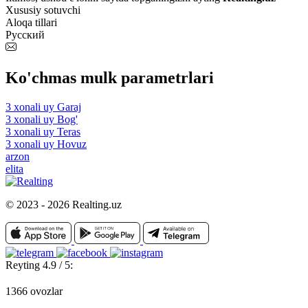
Xususiy sotuvchi
Aloqa tillari
Русский
Ko'chmas mulk parametrlari
3 xonali uy Garaj
3 xonali uy Bog'
3 xonali uy Teras
3 xonali uy Hovuz
arzon
elita
© 2023 - 2026 Realting.uz
Reyting 4.9 / 5:
1366 ovozlar