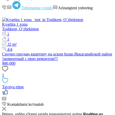
Telegramga yozish
Arizangizni yuboring
Kvartira 1 xona
Toshkent, Oʻzbekiston
1
1
32 m²
4/4
Срочно продаю квартиру на аския базар.Яккасарайской район
1комнатный с евро ремонтом!!!
$86,000
1
Tavsiya eting
Kontaktlarni ko'rsatish
Iltimos, ushbu e'lonni saytda topganingizni ayting
Realting.uz