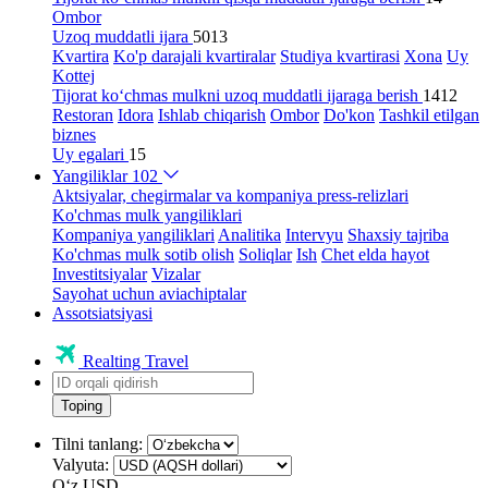
Ombor
Uzoq muddatli ijara
5013
Kvartira
Ko'p darajali kvartiralar
Studiya kvartirasi
Xona
Uy
Kottej
Tijorat ko‘chmas mulkni uzoq muddatli ijaraga berish
1412
Restoran
Idora
Ishlab chiqarish
Ombor
Do'kon
Tashkil etilgan
biznes
Uy egalari
15
Yangiliklar
102
Aktsiyalar, chegirmalar va kompaniya press-relizlari
Ko'chmas mulk yangiliklari
Kompaniya yangiliklari
Analitika
Intervyu
Shaxsiy tajriba
Ko'chmas mulk sotib olish
Soliqlar
Ish
Chet elda hayot
Investitsiyalar
Vizalar
Sayohat uchun aviachiptalar
Assotsiatsiyasi
Realting Travel
Toping
Tilni tanlang:
Valyuta:
Oʻz
USD