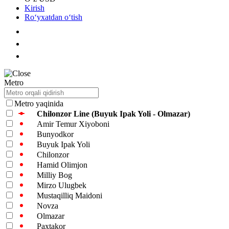
Kirish
Roʻyxatdan oʻtish
Metro
Metro yaqinida
Chilonzor Line (Buyuk Ipak Yoli - Olmazar)
Amir Temur Xiyoboni
Bunyodkor
Buyuk Ipak Yoli
Chilonzor
Hamid Olimjon
Milliy Bog
Mirzo Ulugbek
Mustaqilliq Maidoni
Novza
Olmazar
Paxtakor