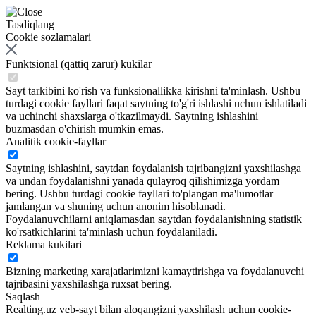
Tasdiqlang
Cookie sozlamalari
Funktsional (qattiq zarur) kukilar
Sayt tarkibini ko'rish va funksionallikka kirishni ta'minlash. Ushbu
turdagi cookie fayllari faqat saytning to'g'ri ishlashi uchun ishlatiladi
va uchinchi shaxslarga o'tkazilmaydi. Saytning ishlashini
buzmasdan o'chirish mumkin emas.
Analitik cookie-fayllar
Saytning ishlashini, saytdan foydalanish tajribangizni yaxshilashga
va undan foydalanishni yanada qulayroq qilishimizga yordam
bering. Ushbu turdagi cookie fayllari to'plangan ma'lumotlar
jamlangan va shuning uchun anonim hisoblanadi.
Foydalanuvchilarni aniqlamasdan saytdan foydalanishning statistik
ko'rsatkichlarini ta'minlash uchun foydalaniladi.
Reklama kukilari
Bizning marketing xarajatlarimizni kamaytirishga va foydalanuvchi
tajribasini yaxshilashga ruxsat bering.
Saqlash
Realting.uz veb-sayt bilan aloqangizni yaxshilash uchun cookie-