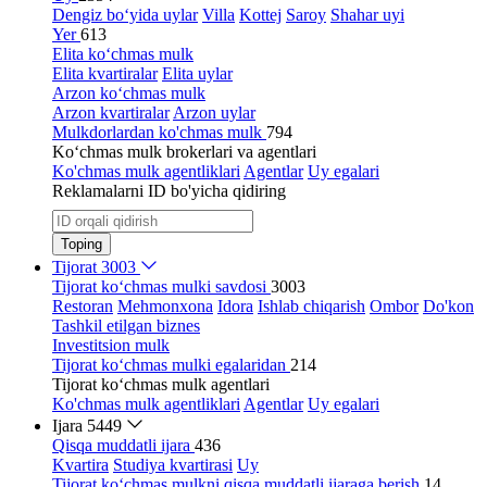
Dengiz bo‘yida uylar
Villa
Kottej
Saroy
Shahar uyi
Yer
613
Elita ko‘chmas mulk
Elita kvartiralar
Elita uylar
Arzon ko‘chmas mulk
Arzon kvartiralar
Arzon uylar
Mulkdorlardan ko'chmas mulk
794
Ko‘chmas mulk brokerlari va agentlari
Ko'chmas mulk agentliklari
Agentlar
Uy egalari
Reklamalarni ID bo'yicha qidiring
Toping
Tijorat
3003
Tijorat ko‘chmas mulki savdosi
3003
Restoran
Mehmonxona
Idora
Ishlab chiqarish
Ombor
Do'kon
Tashkil etilgan biznes
Investitsion mulk
Tijorat ko‘chmas mulki egalaridan
214
Tijorat ko‘chmas mulk agentlari
Ko'chmas mulk agentliklari
Agentlar
Uy egalari
Ijara
5449
Qisqa muddatli ijara
436
Kvartira
Studiya kvartirasi
Uy
Tijorat ko‘chmas mulkni qisqa muddatli ijaraga berish
14