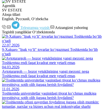
Agentlik
SV ESTATE
Aloqa tillari
English, Русский, Oʻzbekcha
Telegramga yozish
Arizangizni yuboring
Tegishli yangiliklar O‘zbekistonda
22.07.2026
9-Xalqaro "Ipak yo‘li" tovarlar ko‘rgazmasi Toshkentda bo‘lib
o‘tadi
04.03.2026
Avtoturargoh — bozor yetukligining yangi mezoni: nega
Toshkentga endi faqat kvadrat metr yetarli emas
11.01.2026
Toshkentda universitetlar yaqinidagi tijorat ko‘chmas mulkiga
investitsiya: sotib olib ijaraga berish foydalimi?