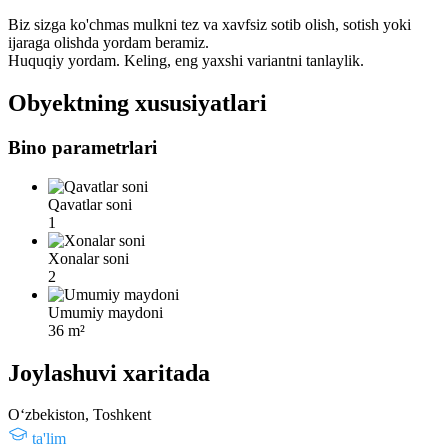
Biz sizga ko'chmas mulkni tez va xavfsiz sotib olish, sotish yoki
ijaraga olishda yordam beramiz.
Huquqiy yordam. Keling, eng yaxshi variantni tanlaylik.
Obyektning xususiyatlari
Bino parametrlari
Qavatlar soni
1
Xonalar soni
2
Umumiy maydoni
36 m²
Joylashuvi xaritada
Oʻzbekiston, Toshkent
ta'lim