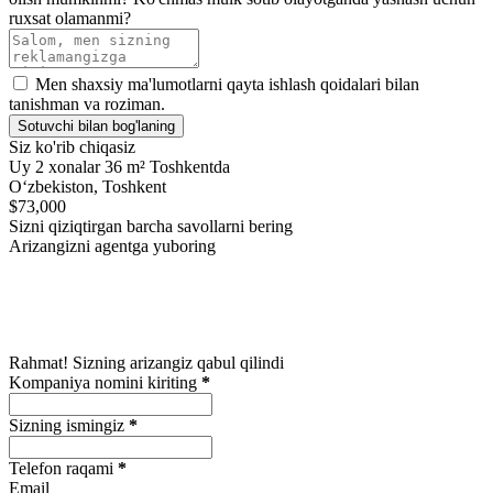
ruxsat olamanmi?
Men shaxsiy ma'lumotlarni qayta ishlash qoidalari bilan
tanishman va roziman.
Sotuvchi bilan bog'laning
Siz ko'rib chiqasiz
Uy 2 xonalar 36 m² Toshkentda
Oʻzbekiston, Toshkent
$73,000
Sizni qiziqtirgan barcha savollarni bering
Arizangizni agentga yuboring
Rahmat! Sizning arizangiz qabul qilindi
Kompaniya nomini kiriting
*
Sizning ismingiz
*
Telefon raqami
*
Email