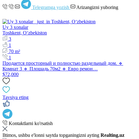
Telegramga yozish
Arizangizni yuboring
Uy 3 xonalar
Toshkent, Oʻzbekiston
3
1
70 m²
1
Продается просторный и полностью раздельный дом. 🔹
Комнат 3 🔹 Площадь 70м2 🔹 Евро ремон…
$72,000
Tavsiya eting
Kontaktlarni ko'rsatish
Iltimos, ushbu e'lonni saytda topganingizni ayting
Realting.uz