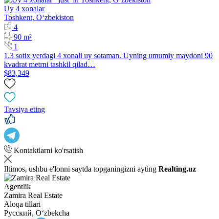
Uy 4 xonalar
Toshkent, Oʻzbekiston
4
90 m²
1
1.3 sotix yerdagi 4 xonali uy sotaman. Uyning umumiy maydoni 90
kvadrat metrni tashkil qilad…
$83,349
Tavsiya eting
Kontaktlarni ko'rsatish
Iltimos, ushbu e'lonni saytda topganingizni ayting
Realting.uz
Agentlik
Zamira Real Estate
Aloqa tillari
Русский, Oʻzbekcha