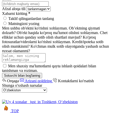
Afzal aloqa tili
Xabarni kiriting
*
Taklif qilinganlardan tanlang
Matningizni yozing
Men ushbu ob'ektni ko'rishni xohlayman.
Ob’ektning qiymati
dolzarb?
Ob'ekt haqida ko'proq ma'lumot olishni xohlayman.
Chet
elliklar uchun qanday sotib olish shartlari mavjud?
Ko'proq
fotosuratlar/videolarni ko'rishni xohlayman.
Kredit/ipoteka sotib
olish mumkinmi?
Ko'chmas mulk sotib olayotganda yashash uchun
ruxsat olamanmi?
Men shaxsiy ma'lumotlarni qayta ishlash qoidalari bilan
tanishman va roziman.
Sotuvchi bilan bog'laning
Orqaga
Arizani qoldiring
Kontaktlarni ko'rsatish
Shunga o'xshash narsalar
TOP