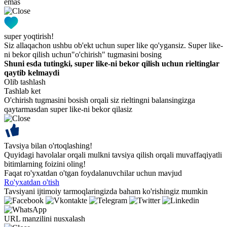
emas
super yoqtirish!
Siz allaqachon ushbu ob'ekt uchun super like qo'ygansiz. Super like-
ni bekor qilish uchun"o'chirish" tugmasini bosing
Shuni esda tutingki, super like-ni bekor qilish uchun rieltinglar
qaytib kelmaydi
Olib tashlash
Tashlab ket
O'chirish tugmasini bosish orqali siz rieltingni balansingizga
qaytarmasdan super like-ni bekor qilasiz
Tavsiya bilan o'rtoqlashing!
Quyidagi havolalar orqali mulkni tavsiya qilish orqali muvaffaqiyatli
bitimlarning foizini oling!
Faqat ro'yxatdan o'tgan foydalanuvchilar uchun mavjud
Ro'yxatdan o'tish
Tavsiyani ijtimoiy tarmoqlaringizda baham ko'rishingiz mumkin
URL manzilini nusxalash