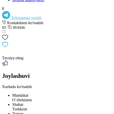
8
Telegramga yozish
Kontaktlarni ko'rsatish
ID:
3818446
Tavsiya eting
Joylashuvi
Xaritada ko'rsatish
Mamlakat
Oʻzbekiston
Shahar
Toshkent
Tuman