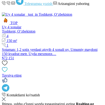
Telegramga yozish
Arizangizni yuboring
TOP
Uy 4 xonalar
Toshkent, Oʻzbekiston
4
150 m²
1
Sotaman: 1,2 sotix yerdagi ajoyib 4 xonali uy. Umumiy maydoni
150 kvadrat metr. Uyda mexmonx…
$72,151
Tavsiya eting
Kontaktlarni ko'rsatish
Iltimos, ushbu e'lonni saytda topganingizni ayting
Realting.uz