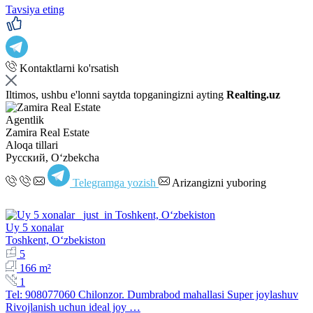
Tavsiya eting
Kontaktlarni ko'rsatish
Iltimos, ushbu e'lonni saytda topganingizni ayting
Realting.uz
Agentlik
Zamira Real Estate
Aloqa tillari
Русский, Oʻzbekcha
Telegramga yozish
Arizangizni yuboring
Uy 5 xonalar
Toshkent, Oʻzbekiston
5
166 m²
1
Tel: 908077060 Chilonzor. Dumbrabod mahallasi Super joylashuv
Rivojlanish uchun ideal joy …