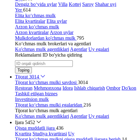
Dengiz bo‘yida uylar
Villa
Kottej
Saroy
Shahar uyi
Yer
614
Elita ko‘chmas mulk
Elita kvartiralar
Elita uylar
Arzon ko‘chmas mulk
Arzon kvartiralar
Arzon uylar
Mulkdorlardan ko'chmas mulk
795
Ko‘chmas mulk brokerlari va agentlari
Ko'chmas mulk agentliklari
Agentlar
Uy egalari
Reklamalarni ID bo'yicha qidiring
Toping
Tijorat
3014
Tijorat ko‘chmas mulki savdosi
3014
Restoran
Mehmonxona
Idora
Ishlab chiqarish
Ombor
Do'kon
Tashkil etilgan biznes
Investitsion mulk
Tijorat ko‘chmas mulki egalaridan
216
Tijorat ko‘chmas mulk agentlari
Ko'chmas mulk agentliklari
Agentlar
Uy egalari
Ijara
5452
Qisqa muddatli ijara
436
Kvartira
Studiya kvartirasi
Uy
Tijorat ko‘chmas mulkni qisqa muddatli ijaraga berish
14