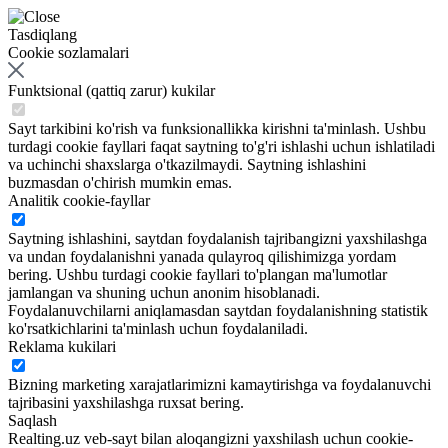
Tasdiqlang
Cookie sozlamalari
Funktsional (qattiq zarur) kukilar
Sayt tarkibini ko'rish va funksionallikka kirishni ta'minlash. Ushbu
turdagi cookie fayllari faqat saytning to'g'ri ishlashi uchun ishlatiladi
va uchinchi shaxslarga o'tkazilmaydi. Saytning ishlashini
buzmasdan o'chirish mumkin emas.
Analitik cookie-fayllar
Saytning ishlashini, saytdan foydalanish tajribangizni yaxshilashga
va undan foydalanishni yanada qulayroq qilishimizga yordam
bering. Ushbu turdagi cookie fayllari to'plangan ma'lumotlar
jamlangan va shuning uchun anonim hisoblanadi.
Foydalanuvchilarni aniqlamasdan saytdan foydalanishning statistik
ko'rsatkichlarini ta'minlash uchun foydalaniladi.
Reklama kukilari
Bizning marketing xarajatlarimizni kamaytirishga va foydalanuvchi
tajribasini yaxshilashga ruxsat bering.
Saqlash
Realting.uz veb-sayt bilan aloqangizni yaxshilash uchun cookie-