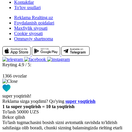
Kontaktlar
To'lov usullari
Reklama Realting.uz
Foydalanish qoidalari
Maxfiylik siyosati
Cookie siyosati
Ommaviy shartnoma
Reyting 4.9 / 5:
1366 ovozlar
super yoqtirish!
Reklama sizga yoqdimi? Qo'ying
super yoqtirish
1 ta super yoqtirish = 10 ta yoqtirish
To'lash 50000 UZS
Bekor qilish
To'lash tugmachasini bosish sizni avtomatik ravishda to'ldirish
sahifasiga olib boradi, chunki sizning balansingizda rielting etarli