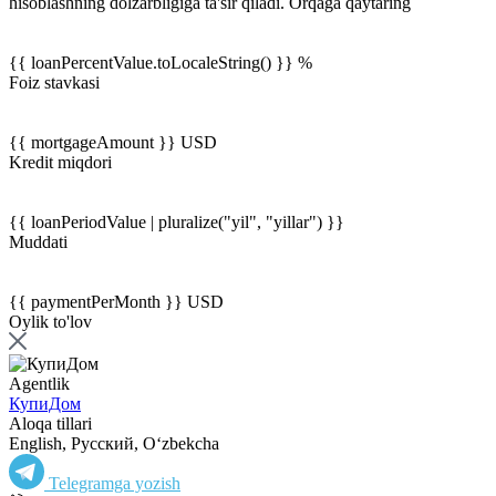
hisoblashning dolzarbligiga ta'sir qiladi.
Orqaga qaytaring
{{ loanPercentValue.toLocaleString() }} %
Foiz stavkasi
{{ mortgageAmount }} USD
Kredit miqdori
{{ loanPeriodValue | pluralize("yil", "yillar") }}
Muddati
{{ paymentPerMonth }} USD
Oylik to'lov
Agentlik
КупиДом
Aloqa tillari
English, Русский, Oʻzbekcha
Telegramga yozish