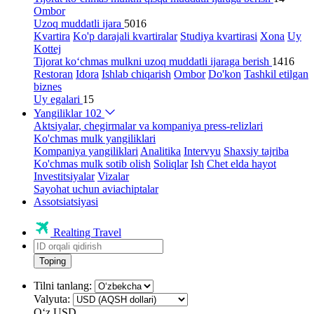
Ombor
Uzoq muddatli ijara
5016
Kvartira
Ko'p darajali kvartiralar
Studiya kvartirasi
Xona
Uy
Kottej
Tijorat ko‘chmas mulkni uzoq muddatli ijaraga berish
1416
Restoran
Idora
Ishlab chiqarish
Ombor
Do'kon
Tashkil etilgan
biznes
Uy egalari
15
Yangiliklar
102
Aktsiyalar, chegirmalar va kompaniya press-relizlari
Ko'chmas mulk yangiliklari
Kompaniya yangiliklari
Analitika
Intervyu
Shaxsiy tajriba
Ko'chmas mulk sotib olish
Soliqlar
Ish
Chet elda hayot
Investitsiyalar
Vizalar
Sayohat uchun aviachiptalar
Assotsiatsiyasi
Realting Travel
Toping
Tilni tanlang:
Valyuta:
Oʻz
USD