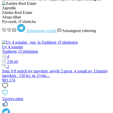
Agentlik
Zamira Real Estate
Aloqa tillari
Русский, Oʻzbekcha
Telegramga yozish
Arizangizni yuboring
Uy 4 xonalar
Toshkent, Oʻzbekiston
4
150 m²
2
Sota: 0,8 sotixli joy maydoni, ajoyib 2 qavat, 4 xonali uy. Umumiy
maydoni - 150 kv. m. Uyda…
$83,174
Tavsiya eting