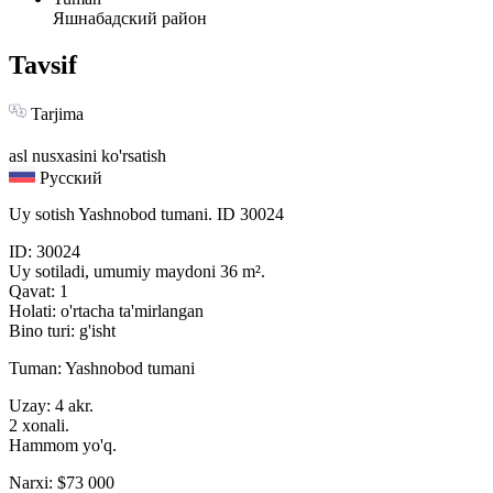
Яшнабадский район
Tavsif
Tarjima
asl nusxasini ko'rsatish
Русский
Uy sotish Yashnobod tumani. ID 30024
ID: 30024
Uy sotiladi, umumiy maydoni 36 m².
Qavat: 1
Holati: o'rtacha ta'mirlangan
Bino turi: g'isht
Tuman: Yashnobod tumani
Uzay: 4 akr.
2 xonali.
Hammom yo'q.
Narxi: $73 000