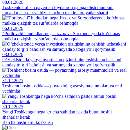
08.01.2026
Toshkentda ofisni qayerdan foydaliroq ijaraga olish mumkin:
tumanlar, narxlar va biznes uchun real imkoniyatlar sharhi
06.01.2026
“Portlovchi” hududlar: nega Jizzax va Surxondaryoda ko‘chmas
mulkka qiziqish tez sur’atlarda oshmoqda
03.01.2026
O‘zbekistonda yerga investitsion qiziqishning oshishi: uchastkani
qanday to‘g‘ri baholash va sarmoyada xatoga yo‘l qo‘ymaslik
31.12.2025
Toshkent bosim ostida — poytaxtning asosiy muammolari va real
yechimlar
30.12.2025
Yangi Toshkentga nega ko‘cha sathidan pastda butun boshli
shaharlar kerak
Barcha nashrlarni ko'rsatish