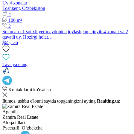
Uy 4 xonalar
Toshkent, Oʻzbekiston
4
100 m²
2
Sotaman : 1 sotixli yer maydonida joylashgan, ajoyib 4 xonali va 2
qavatli uy. Hozirgi holat…
$65,136
Tavsiya eting
Kontaktlarni ko'rsatish
Iltimos, ushbu e'lonni saytda topganingizni ayting
Realting.uz
Agentlik
Zamira Real Estate
Aloqa tillari
Русский, Oʻzbekcha