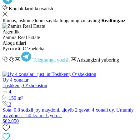
Kontaktlarni ko'rsatish
Iltimos, ushbu e'lonni saytda topganingizni ayting
Realting.uz
Agentlik
Zamira Real Estate
Aloqa tillari
Русский, Oʻzbekcha
Telegramga yozish
Arizangizni yuboring
Uy 4 xonalar
Toshkent, Oʻzbekiston
4
150 m²
2
Sota: 0,8 sotixli joy maydoni, ajoyib 2 qavat, 4 xonali uy. Umumiy
maydoni - 150 kv. m. Uyda…
$82,850