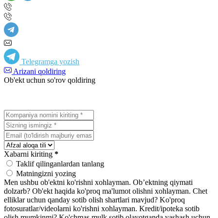
Telegramga yozish
Arizani qoldiring
Ob'ekt uchun so'rov qoldiring
Xabarni kiriting
*
Taklif qilinganlardan tanlang
Matningizni yozing
Men ushbu ob'ektni ko'rishni xohlayman.
Ob’ektning qiymati
dolzarb?
Ob'ekt haqida ko'proq ma'lumot olishni xohlayman.
Chet
elliklar uchun qanday sotib olish shartlari mavjud?
Ko'proq
fotosuratlar/videolarni ko'rishni xohlayman.
Kredit/ipoteka sotib
olish mumkinmi?
Ko'chmas mulk sotib olayotganda yashash uchun