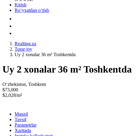
Kirish
Roʻyxatdan oʻtish
Realting.uz
Turar joy
Uy 2 xonalar 36 m² Toshkentda
Uy 2 xonalar 36 m² Toshkentda
Oʻzbekiston, Toshkent
$73,000
$2,028/m²
Manzil
Tavsif
Parametrlar
Xaritada
Ipoteka kalkulyatori