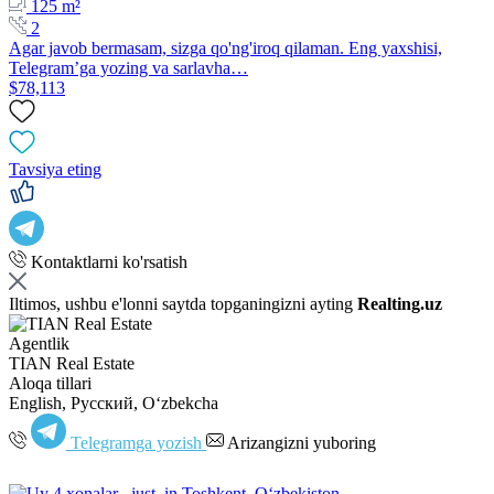
125 m²
2
Agar javob bermasam, sizga qo'ng'iroq qilaman. Eng yaxshisi,
Telegram’ga yozing va sarlavha…
$78,113
Tavsiya eting
Kontaktlarni ko'rsatish
Iltimos, ushbu e'lonni saytda topganingizni ayting
Realting.uz
Agentlik
TIAN Real Estate
Aloqa tillari
English, Русский, Oʻzbekcha
Telegramga yozish
Arizangizni yuboring