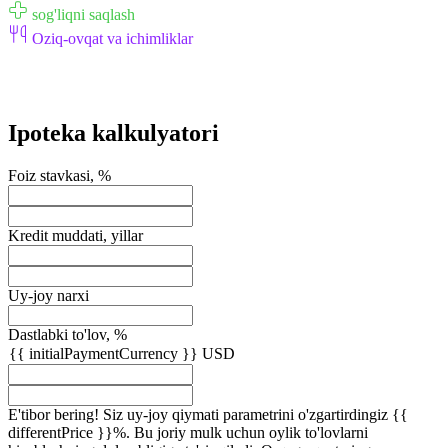
sog'liqni saqlash
Oziq-ovqat va ichimliklar
Ipoteka kalkulyatori
Foiz stavkasi, %
Kredit muddati, yillar
Uy-joy narxi
Dastlabki to'lov, %
{{ initialPaymentCurrency }} USD
E'tibor bering! Siz uy-joy qiymati parametrini o'zgartirdingiz {{
differentPrice }}%. Bu joriy mulk uchun oylik to'lovlarni