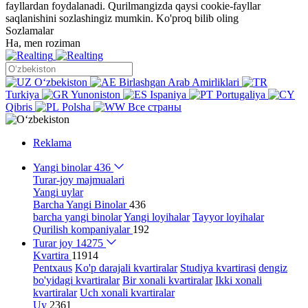
fayllardan foydalanadi. Qurilmangizda qaysi cookie-fayllar
saqlanishini sozlashingiz mumkin.
Ko'proq bilib oling
Sozlamalar
Ha, men roziman
Oʻzbekiston
Birlashgan Arab Amirliklari
Turkiya
Yunoniston
Ispaniya
Portugaliya
Qibris
Polsha
Все страны
Reklama
Yangi binolar
436
Turar-joy majmualari
Yangi uylar
Barcha Yangi Binolar
436
barcha yangi binolar
Yangi loyihalar
Tayyor loyihalar
Qurilish kompaniyalar
192
Turar joy
14275
Kvartira
11914
Pentxaus
Ko'p darajali kvartiralar
Studiya kvartirasi
dengiz
bo'yidagi kvartiralar
Bir xonali kvartiralar
Ikki xonali
kvartiralar
Uch xonali kvartiralar
Uy
2361