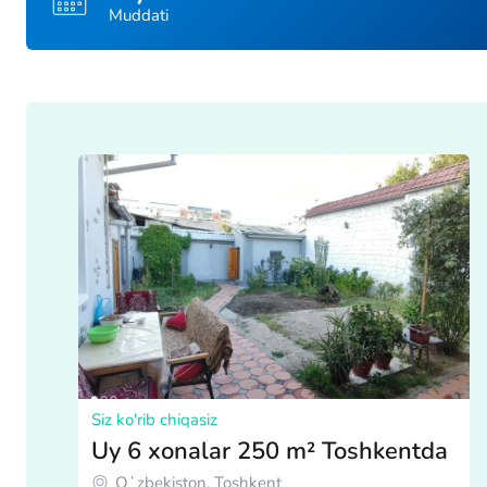
Muddati
Siz ko'rib chiqasiz
Uy 6 xonalar 250 m² Toshkentda
Oʻzbekiston, Toshkent