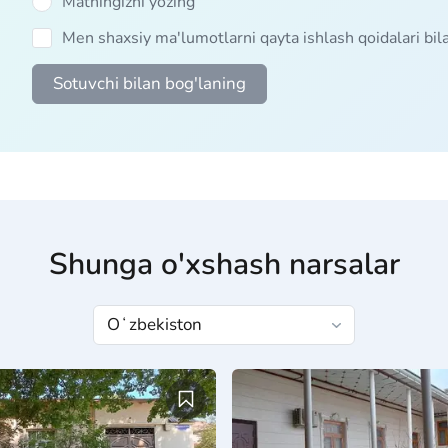
Matningizni yozing
Men shaxsiy ma'lumotlarni qayta ishlash qoidalari bi
Sotuvchi bilan bog'laning
Shunga o'xshash narsalar