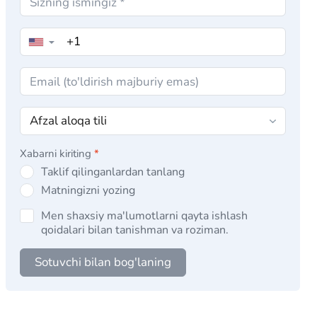
▼
Xabarni kiriting
*
Taklif qilinganlardan tanlang
Matningizni yozing
Men shaxsiy ma'lumotlarni qayta ishlash
qoidalari bilan tanishman va roziman.
Sotuvchi bilan bog'laning