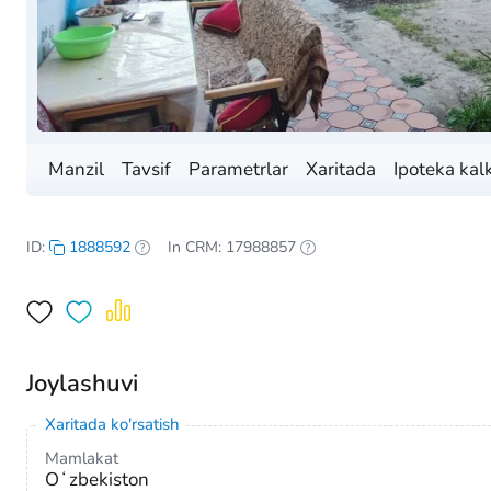
Manzil
Tavsif
Parametrlar
Xaritada
Ipoteka kal
ID:
1888592
In CRM: 17988857
Joylashuvi
Xaritada ko'rsatish
Mamlakat
Oʻzbekiston