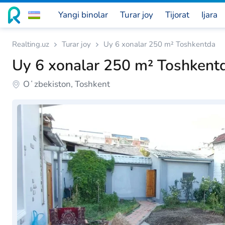
Yangi binolar
Turar joy
Tijorat
Ijara
Realting.uz
Turar joy
Uy 6 xonalar 250 m² Toshkentda
Uy 6 xonalar 250 m² Toshkent
Oʻzbekiston, Toshkent