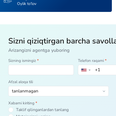
Oylik to'lov
Sizni qiziqtirgan barcha savoll
Arizangizni agentga yuboring
Sizning ismingiz
*
Telefon raqami
*
▼
Afzal aloqa tili
Xabarni kiriting
*
Taklif qilinganlardan tanlang