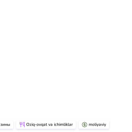
азины
Oziq-ovqat va ichimliklar
moliyaviy