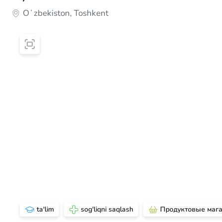
Oʻzbekiston, Toshkent
ta'lim
sog'liqni saqlash
Продуктовые маг