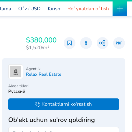
lama
Oʻz
USD
Kirish
Roʻyxatdan oʻtish
$380,000
$1,520/m²
Agentlik
Relax Real Estate
Aloqa tillari
Русский
Kontaktlarni ko'rsatish
Ob'ekt uchun so'rov qoldiring