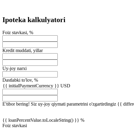
Ipoteka kalkulyatori
Foiz stavkasi, %
Kredit muddati, yillar
Uy-joy narxi
Dastlabki to'lov, %
{{ initialPaymentCurrency }} USD
E'tibor bering! Siz uy-joy qiymati parametrini o'zgartirdingiz {{ diffe
{{ loanPercentValue.toLocaleString() }} %
Foiz stavkasi