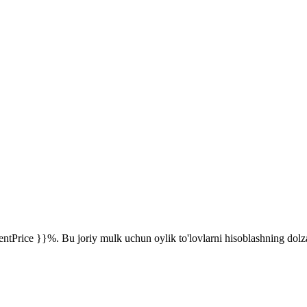
rentPrice }}%. Bu joriy mulk uchun oylik to'lovlarni hisoblashning dolzar