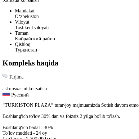
Xaritada ko'rsatish
Mamlakat
Oʻzbekiston
Viloyat
Toshkent viloyati
Tuman
Кибрайский район
Qishloq
Туркистан
Kompleks haqida
Tarjima
asl nusxasini ko'rsatish
Русский
“TURKISTON PLAZA” turar-joy majmuamizda Sotish davom etmo
Boshlang'ich to'lov 30% dan va foizsiz 2 yilga bo'lib to'lash.
Boshlang'ich badal - 30%
To'lov muddati - 24 oy
1 m2 narxi: 5 500 000 so'm