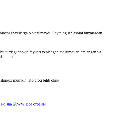
 uchinchi shaxslarga o'tkazilmaydi. Saytning ishlashini buzmasdan
bu turdagi cookie fayllari to'plangan ma'lumotlar jamlangan va
dalaniladi.
zlashingiz mumkin.
Ko'proq bilib oling
Polsha
Все страны