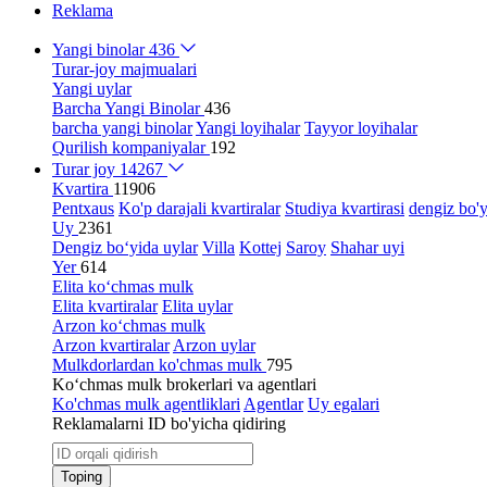
Reklama
Yangi binolar
436
Turar-joy majmualari
Yangi uylar
Barcha Yangi Binolar
436
barcha yangi binolar
Yangi loyihalar
Tayyor loyihalar
Qurilish kompaniyalar
192
Turar joy
14267
Kvartira
11906
Pentxaus
Ko'p darajali kvartiralar
Studiya kvartirasi
dengiz bo'y
Uy
2361
Dengiz bo‘yida uylar
Villa
Kottej
Saroy
Shahar uyi
Yer
614
Elita ko‘chmas mulk
Elita kvartiralar
Elita uylar
Arzon ko‘chmas mulk
Arzon kvartiralar
Arzon uylar
Mulkdorlardan ko'chmas mulk
795
Ko‘chmas mulk brokerlari va agentlari
Ko'chmas mulk agentliklari
Agentlar
Uy egalari
Reklamalarni ID bo'yicha qidiring
Toping