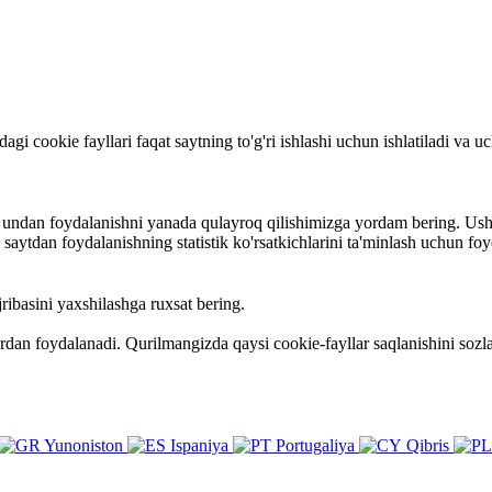
rdagi cookie fayllari faqat saytning to'g'ri ishlashi uchun ishlatiladi va
va undan foydalanishni yanada qulayroq qilishimizga yordam bering. Ush
ytdan foydalanishning statistik ko'rsatkichlarini ta'minlash uchun foy
ribasini yaxshilashga ruxsat bering.
ardan foydalanadi. Qurilmangizda qaysi cookie-fayllar saqlanishini so
Yunoniston
Ispaniya
Portugaliya
Qibris