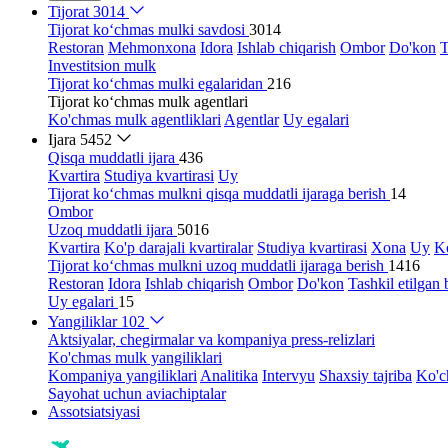
Tijorat
3014
Tijorat ko‘chmas mulki savdosi
3014
Restoran
Mehmonxona
Idora
Ishlab chiqarish
Ombor
Do'kon
T
Investitsion mulk
Tijorat ko‘chmas mulki egalaridan
216
Tijorat ko‘chmas mulk agentlari
Ko'chmas mulk agentliklari
Agentlar
Uy egalari
Ijara
5452
Qisqa muddatli ijara
436
Kvartira
Studiya kvartirasi
Uy
Tijorat ko‘chmas mulkni qisqa muddatli ijaraga berish
14
Ombor
Uzoq muddatli ijara
5016
Kvartira
Ko'p darajali kvartiralar
Studiya kvartirasi
Xona
Uy
Ko
Tijorat ko‘chmas mulkni uzoq muddatli ijaraga berish
1416
Restoran
Idora
Ishlab chiqarish
Ombor
Do'kon
Tashkil etilgan 
Uy egalari
15
Yangiliklar
102
Aktsiyalar, chegirmalar va kompaniya press-relizlari
Ko'chmas mulk yangiliklari
Kompaniya yangiliklari
Analitika
Intervyu
Shaxsiy tajriba
Ko'c
Sayohat uchun aviachiptalar
Assotsiatsiyasi