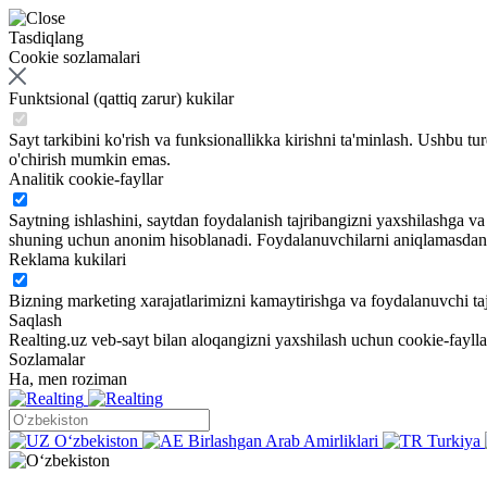
Tasdiqlang
Cookie sozlamalari
Funktsional (qattiq zarur) kukilar
Sayt tarkibini ko'rish va funksionallikka kirishni ta'minlash. Ushbu tu
o'chirish mumkin emas.
Analitik cookie-fayllar
Saytning ishlashini, saytdan foydalanish tajribangizni yaxshilashga 
shuning uchun anonim hisoblanadi. Foydalanuvchilarni aniqlamasdan sa
Reklama kukilari
Bizning marketing xarajatlarimizni kamaytirishga va foydalanuvchi taj
Saqlash
Realting.uz veb-sayt bilan aloqangizni yaxshilash uchun cookie-fayll
Sozlamalar
Ha, men roziman
Oʻzbekiston
Birlashgan Arab Amirliklari
Turkiya