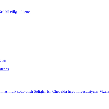
ashkil etilgan biznes
ttej
biznes
hmas mulk sotib olish
Soliqlar
Ish
Chet elda hayot
Investitsiyalar
Vizala