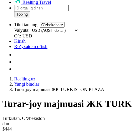
Realting Travel
Toping
Tilni tanlang:
Valyuta:
Oʻz
USD
Kirish
Roʻyxatdan oʻtish
Realting.uz
Yangi binolar
Turar-joy majmuasi ЖК TURKISTON PLAZA
Turar-joy majmuasi ЖК TU
Turkistan, Oʻzbekiston
dan
$444