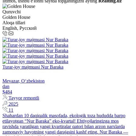
Iltimos, ushbu e'lonni saytda topganingizni ayting
Realting.uz
Quruvchi
Golden House
Aloqa tillari
English, Русский
Turar-joy majmuasi Nur Baraka
Mevazar, Oʻzbekiston
dan
$484
Tayyor remontli
2025
11
Shahardan 10 daqiqalik masofada, ekologik toza hududda barpo
etilayotgan “Nur Baraka” eko-kvartal! Ehtiyojlaringizga mos
ravishda yaratilgan yangi kvartiralar qatori bilan arzon narxlarda
zamonaviy hayotning yangi darajasini kashf eting. Nur Baraka —