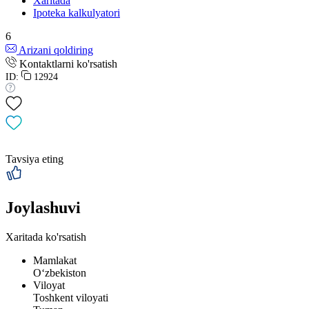
Xaritada
Ipoteka kalkulyatori
6
Arizani qoldiring
Kontaktlarni ko'rsatish
ID:
12924
Tavsiya eting
Joylashuvi
Xaritada ko'rsatish
Mamlakat
Oʻzbekiston
Viloyat
Toshkent viloyati