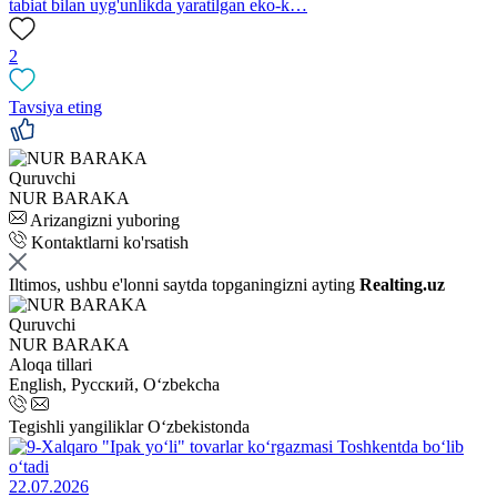
tabiat bilan uyg'unlikda yaratilgan eko-k…
2
Tavsiya eting
Quruvchi
NUR BARAKA
Arizangizni yuboring
Kontaktlarni ko'rsatish
Iltimos, ushbu e'lonni saytda topganingizni ayting
Realting.uz
Quruvchi
NUR BARAKA
Aloqa tillari
English, Русский, Oʻzbekcha
Tegishli yangiliklar O‘zbekistonda
22.07.2026