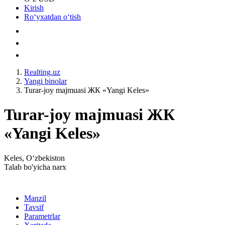
Kirish
Roʻyxatdan oʻtish
Realting.uz
Yangi binolar
Turar-joy majmuasi ЖК «Yangi Keles»
Turar-joy majmuasi ЖК
«Yangi Keles»
Keles, Oʻzbekiston
Talab bo'yicha narx
Manzil
Tavsif
Parametrlar