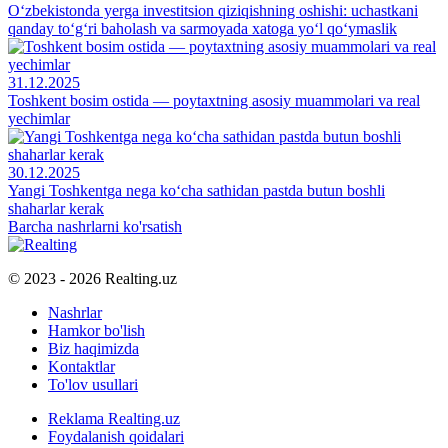
O‘zbekistonda yerga investitsion qiziqishning oshishi: uchastkani
qanday to‘g‘ri baholash va sarmoyada xatoga yo‘l qo‘ymaslik
31.12.2025
Toshkent bosim ostida — poytaxtning asosiy muammolari va real
yechimlar
30.12.2025
Yangi Toshkentga nega ko‘cha sathidan pastda butun boshli
shaharlar kerak
Barcha nashrlarni ko'rsatish
© 2023 - 2026 Realting.uz
Nashrlar
Hamkor bo'lish
Biz haqimizda
Kontaktlar
To'lov usullari
Reklama Realting.uz
Foydalanish qoidalari