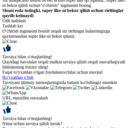
Siz allaqachon ushbu ob'ekt uchun super like qo'ygansiz. Super like-
ni bekor qilish uchun"o'chirish" tugmasini bosing
Shuni esda tutingki, super like-ni bekor qilish uchun rieltinglar
qaytib kelmaydi
Olib tashlash
Tashlab ket
O'chirish tugmasini bosish orqali siz rieltingni balansingizga
qaytarmasdan super like-ni bekor qilasiz
Tavsiya bilan o'rtoqlashing!
Quyidagi havolalar orqali mulkni tavsiya qilish orqali muvaffaqiyatli
bitimlarning foizini oling!
Faqat ro'yxatdan o'tgan foydalanuvchilar uchun mavjud
Ro'yxatdan o'tish
Tavsiyani ijtimoiy tarmoqlaringizda baham ko'rishingiz mumkin
URL manzilini nusxalash
Tavsiya bilan o'rtoqlashing!
Nima uchun tavsiya qilish kerak?