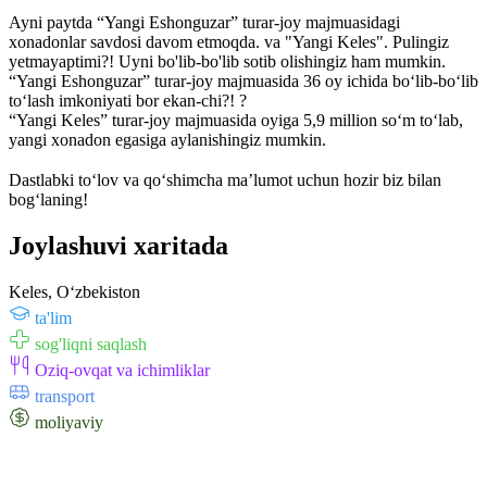
⠀
Ayni paytda “Yangi Eshonguzar” turar-joy majmuasidagi
xonadonlar savdosi davom etmoqda. va "Yangi Keles". Pulingiz
yetmayaptimi?! Uyni bo'lib-bo'lib sotib olishingiz ham mumkin.
“Yangi Eshonguzar” turar-joy majmuasida 36 oy ichida bo‘lib-bo‘lib
to‘lash imkoniyati bor ekan-chi?! ?
“Yangi Keles” turar-joy majmuasida oyiga 5,9 million so‘m to‘lab,
yangi xonadon egasiga aylanishingiz mumkin.
⠀
Dastlabki toʻlov va qoʻshimcha maʼlumot uchun hozir biz bilan
bogʻlaning!
Joylashuvi xaritada
Keles, Oʻzbekiston
ta'lim
sog'liqni saqlash
Oziq-ovqat va ichimliklar
transport
moliyaviy