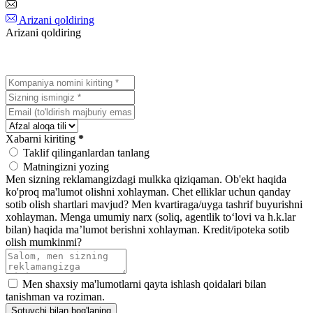
Arizani qoldiring
Arizani qoldiring
Xabarni kiriting
*
Taklif qilinganlardan tanlang
Matningizni yozing
Men sizning reklamangizdagi mulkka qiziqaman.
Ob'ekt haqida
ko'proq ma'lumot olishni xohlayman.
Chet elliklar uchun qanday
sotib olish shartlari mavjud?
Men kvartiraga/uyga tashrif buyurishni
xohlayman.
Menga umumiy narx (soliq, agentlik toʻlovi va h.k.lar
bilan) haqida maʼlumot berishni xohlayman.
Kredit/ipoteka sotib
olish mumkinmi?
Men shaxsiy ma'lumotlarni qayta ishlash qoidalari bilan
tanishman va roziman.
Sotuvchi bilan bog'laning