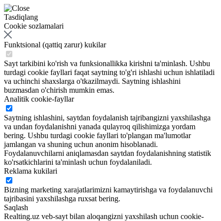
Tasdiqlang
Cookie sozlamalari
Funktsional (qattiq zarur) kukilar
Sayt tarkibini ko'rish va funksionallikka kirishni ta'minlash. Ushbu
turdagi cookie fayllari faqat saytning to'g'ri ishlashi uchun ishlatiladi
va uchinchi shaxslarga o'tkazilmaydi. Saytning ishlashini
buzmasdan o'chirish mumkin emas.
Analitik cookie-fayllar
Saytning ishlashini, saytdan foydalanish tajribangizni yaxshilashga
va undan foydalanishni yanada qulayroq qilishimizga yordam
bering. Ushbu turdagi cookie fayllari to'plangan ma'lumotlar
jamlangan va shuning uchun anonim hisoblanadi.
Foydalanuvchilarni aniqlamasdan saytdan foydalanishning statistik
ko'rsatkichlarini ta'minlash uchun foydalaniladi.
Reklama kukilari
Bizning marketing xarajatlarimizni kamaytirishga va foydalanuvchi
tajribasini yaxshilashga ruxsat bering.
Saqlash
Realting.uz veb-sayt bilan aloqangizni yaxshilash uchun cookie-