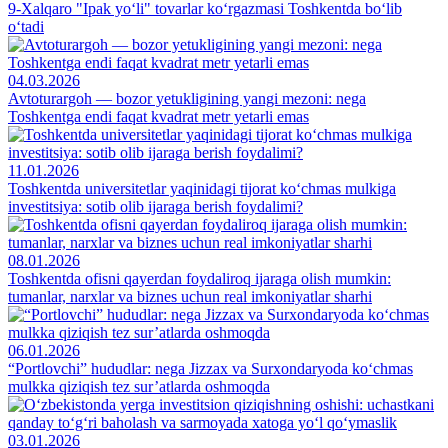
9-Xalqaro "Ipak yo‘li" tovarlar ko‘rgazmasi Toshkentda bo‘lib
o‘tadi
04.03.2026
Avtoturargoh — bozor yetukligining yangi mezoni: nega
Toshkentga endi faqat kvadrat metr yetarli emas
11.01.2026
Toshkentda universitetlar yaqinidagi tijorat ko‘chmas mulkiga
investitsiya: sotib olib ijaraga berish foydalimi?
08.01.2026
Toshkentda ofisni qayerdan foydaliroq ijaraga olish mumkin:
tumanlar, narxlar va biznes uchun real imkoniyatlar sharhi
06.01.2026
“Portlovchi” hududlar: nega Jizzax va Surxondaryoda ko‘chmas
mulkka qiziqish tez sur’atlarda oshmoqda
03.01.2026