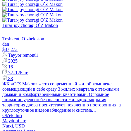
Turar-joy choragi O`Z Makon
Toshkent, Oʻzbekiston
dan
$37,273
Tayyor remontli
2025
16
32–126 m²
88
ЖК «O`Z Makon» – это современный жилой комплекс,
совмещающий в себе сразу 3 жилых квартала с этажными
домами и комфортабельными квартирами. Огромное
внимание уделено безопасности жильцов, закрытая
территория двора препятствует появлению посторонних, а
круглосуточное видеонаблюдение и система…
Ob'ekt turi
Maydoni, m²
Narxi,
USD