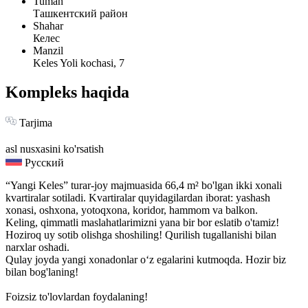
Tuman
Ташкентский район
Shahar
Келес
Manzil
Keles Yoli kochasi, 7
Kompleks haqida
Tarjima
asl nusxasini ko'rsatish
Русский
“Yangi Keles” turar-joy majmuasida 66,4 m² bo'lgan ikki xonali
kvartiralar sotiladi. Kvartiralar quyidagilardan iborat: yashash
xonasi, oshxona, yotoqxona, koridor, hammom va balkon.
Keling, qimmatli maslahatlarimizni yana bir bor eslatib o'tamiz!
Hoziroq uy sotib olishga shoshiling! Qurilish tugallanishi bilan
narxlar oshadi.
Qulay joyda yangi xonadonlar o‘z egalarini kutmoqda. Hozir biz
bilan bog'laning!
Foizsiz to'lovlardan foydalaning!