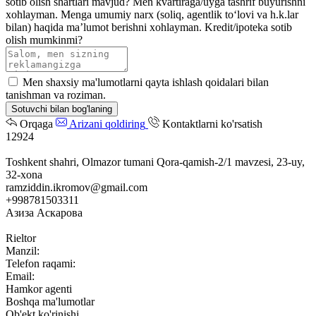
sotib olish shartlari mavjud?
Men kvartiraga/uyga tashrif buyurishni
xohlayman.
Menga umumiy narx (soliq, agentlik toʻlovi va h.k.lar
bilan) haqida maʼlumot berishni xohlayman.
Kredit/ipoteka sotib
olish mumkinmi?
Men shaxsiy ma'lumotlarni qayta ishlash qoidalari bilan
tanishman va roziman.
Sotuvchi bilan bog'laning
Orqaga
Arizani qoldiring
Kontaktlarni ko'rsatish
12924
Toshkent shahri, Olmazor tumani Qora-qamish-2/1 mavzesi, 23-uy,
32-xona
ramziddin.ikromov@gmail.com
+998781503311
Азиза Аскарова
Rieltor
Manzil:
Telefon raqami:
Email:
Hamkor agenti
Boshqa ma'lumotlar
Ob'ekt ko'rinishi