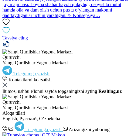
joy majmuasi. Loyiha shahar hayoti qulayligi, osoyishta muhit
hamda oila va dam olish uchun puxta o‘ylangan makonni
qadrlaydiganlar uchun yaratilgan. ✨ Konsepsiya…
Tavsiya eting
Quruvchi
Yangi Qurilishlar Yagona Markazi
Telegramga yozish
Kontaktlarni ko'rsatish
Iltimos, ushbu e'lonni saytda topganingizni ayting
Realting.uz
Quruvchi
Yangi Qurilishlar Yagona Markazi
Aloqa tillari
English, Русский, Oʻzbekcha
Telegramga yozish
Arizangizni yuboring