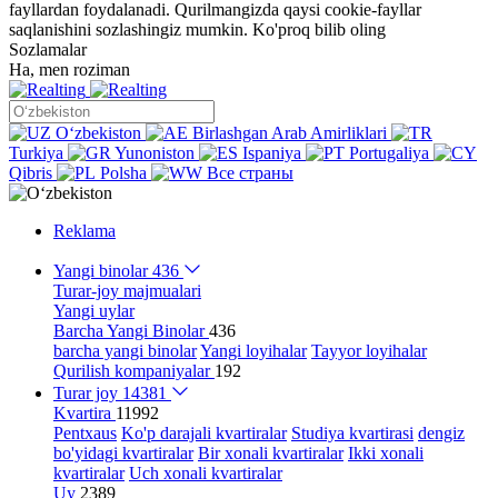
fayllardan foydalanadi. Qurilmangizda qaysi cookie-fayllar
saqlanishini sozlashingiz mumkin.
Ko'proq bilib oling
Sozlamalar
Ha, men roziman
Oʻzbekiston
Birlashgan Arab Amirliklari
Turkiya
Yunoniston
Ispaniya
Portugaliya
Qibris
Polsha
Все страны
Reklama
Yangi binolar
436
Turar-joy majmualari
Yangi uylar
Barcha Yangi Binolar
436
barcha yangi binolar
Yangi loyihalar
Tayyor loyihalar
Qurilish kompaniyalar
192
Turar joy
14381
Kvartira
11992
Pentxaus
Ko'p darajali kvartiralar
Studiya kvartirasi
dengiz
bo'yidagi kvartiralar
Bir xonali kvartiralar
Ikki xonali
kvartiralar
Uch xonali kvartiralar
Uy
2389