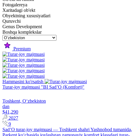
Fotogalereya
Xaritadagi ob'ekt
Obyektning xususiyatlari
Quruvchi
Genus Development
Boshqa komplekslar
Premium
Hammasini ko'rsatish
Turar-joy majmuasi "BI Sad’O (Komfort)"
Toshkent, Oʻzbekiston
dan
$41,290
2027
9
Sad’O turar-joy majmuasi — Toshkent shahri Yashnobod tumanida,
Parkent ko‘chasida joylashgan zamonaviy komfort klassdagi turar-