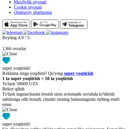
Maxfiylik siyosati
Cookie siyosati
Ommaviy shartnoma
Reyting 4.9 / 5:
1366 ovozlar
super yoqtirish!
Reklama sizga yoqdimi? Qo'ying
super yoqtirish
1 ta super yoqtirish = 10 ta yoqtirish
To'lash 50000 UZS
Bekor qilish
To'lash tugmachasini bosish sizni avtomatik ravishda to'ldirish
sahifasiga olib boradi, chunki sizning balansingizda rielting etarli
emas
super yoqtirish!