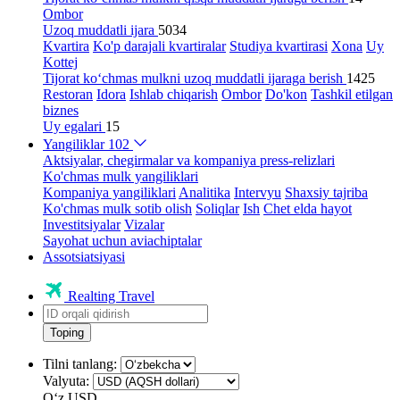
Ombor
Uzoq muddatli ijara
5034
Kvartira
Ko'p darajali kvartiralar
Studiya kvartirasi
Xona
Uy
Kottej
Tijorat ko‘chmas mulkni uzoq muddatli ijaraga berish
1425
Restoran
Idora
Ishlab chiqarish
Ombor
Do'kon
Tashkil etilgan
biznes
Uy egalari
15
Yangiliklar
102
Aktsiyalar, chegirmalar va kompaniya press-relizlari
Ko'chmas mulk yangiliklari
Kompaniya yangiliklari
Analitika
Intervyu
Shaxsiy tajriba
Ko'chmas mulk sotib olish
Soliqlar
Ish
Chet elda hayot
Investitsiyalar
Vizalar
Sayohat uchun aviachiptalar
Assotsiatsiyasi
Realting Travel
Toping
Tilni tanlang:
Valyuta:
Oʻz
USD