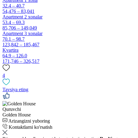
Apartment 1 xona
32.4 – 40.7
54,476 – 83,041
Apartment 2 xonalar
53.4 – 69.3
85,706 – 149,049
Apartment 3 xonalar
70.1 – 98.7
123,842 – 185,467
Kvartira
64.9 – 126.0
171,746 – 326,517
4
Tavsiya eting
Quruvchi
Golden House
Arizangizni yuboring
Kontaktlarni ko'rsatish