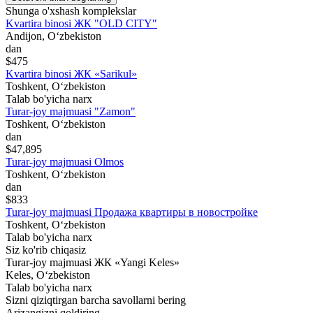
Shunga o'xshash komplekslar
Kvartira binosi ЖК "OLD CITY"
Andijon, Oʻzbekiston
dan
$475
Kvartira binosi ЖК «Sarikul»
Toshkent, Oʻzbekiston
Talab bo'yicha narx
Turar-joy majmuasi "Zamon"
Toshkent, Oʻzbekiston
dan
$47,895
Turar-joy majmuasi Olmos
Toshkent, Oʻzbekiston
dan
$833
Turar-joy majmuasi Продажа квартиры в новостройке
Toshkent, Oʻzbekiston
Talab bo'yicha narx
Siz ko'rib chiqasiz
Turar-joy majmuasi ЖК «Yangi Keles»
Keles, Oʻzbekiston
Talab bo'yicha narx
Sizni qiziqtirgan barcha savollarni bering
Arizangizni qoldiring