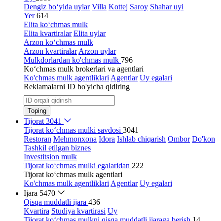
Dengiz bo‘yida uylar
Villa
Kottej
Saroy
Shahar uyi
Yer
614
Elita ko‘chmas mulk
Elita kvartiralar
Elita uylar
Arzon ko‘chmas mulk
Arzon kvartiralar
Arzon uylar
Mulkdorlardan ko'chmas mulk
796
Ko‘chmas mulk brokerlari va agentlari
Ko'chmas mulk agentliklari
Agentlar
Uy egalari
Reklamalarni ID bo'yicha qidiring
Toping
Tijorat
3041
Tijorat ko‘chmas mulki savdosi
3041
Restoran
Mehmonxona
Idora
Ishlab chiqarish
Ombor
Do'kon
Tashkil etilgan biznes
Investitsion mulk
Tijorat ko‘chmas mulki egalaridan
222
Tijorat ko‘chmas mulk agentlari
Ko'chmas mulk agentliklari
Agentlar
Uy egalari
Ijara
5470
Qisqa muddatli ijara
436
Kvartira
Studiya kvartirasi
Uy
Tijorat ko‘chmas mulkni qisqa muddatli ijaraga berish
14