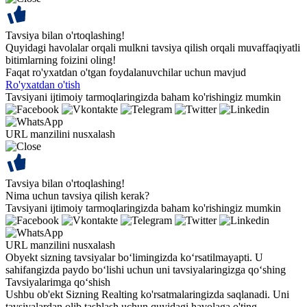
Tavsiya bilan o'rtoqlashing!
Quyidagi havolalar orqali mulkni tavsiya qilish orqali muvaffaqiyatli
bitimlarning foizini oling!
Faqat ro'yxatdan o'tgan foydalanuvchilar uchun mavjud
Ro'yxatdan o'tish
Tavsiyani ijtimoiy tarmoqlaringizda baham ko'rishingiz mumkin
URL manzilini nusxalash
Tavsiya bilan o'rtoqlashing!
Nima uchun tavsiya qilish kerak?
Tavsiyani ijtimoiy tarmoqlaringizda baham ko'rishingiz mumkin
URL manzilini nusxalash
Obyekt sizning tavsiyalar bo‘limingizda ko‘rsatilmayapti. U
sahifangizda paydo bo‘lishi uchun uni tavsiyalaringizga qo‘shing
Tavsiyalarimga qo‘shish
Ushbu ob'ekt Sizning Realting ko'rsatmalaringizda saqlanadi. Uni
tavsiyalardan olib tashlash uchun quyidagi havolaga o'ting