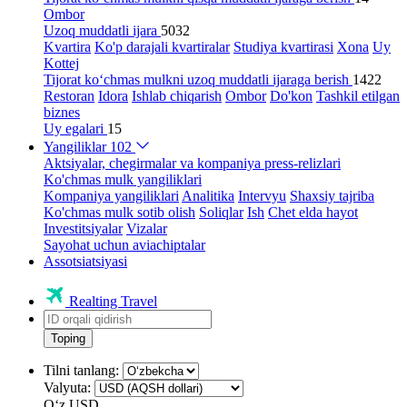
Ombor
Uzoq muddatli ijara
5032
Kvartira
Ko'p darajali kvartiralar
Studiya kvartirasi
Xona
Uy
Kottej
Tijorat ko‘chmas mulkni uzoq muddatli ijaraga berish
1422
Restoran
Idora
Ishlab chiqarish
Ombor
Do'kon
Tashkil etilgan
biznes
Uy egalari
15
Yangiliklar
102
Aktsiyalar, chegirmalar va kompaniya press-relizlari
Ko'chmas mulk yangiliklari
Kompaniya yangiliklari
Analitika
Intervyu
Shaxsiy tajriba
Ko'chmas mulk sotib olish
Soliqlar
Ish
Chet elda hayot
Investitsiyalar
Vizalar
Sayohat uchun aviachiptalar
Assotsiatsiyasi
Realting Travel
Toping
Tilni tanlang:
Valyuta:
Oʻz
USD