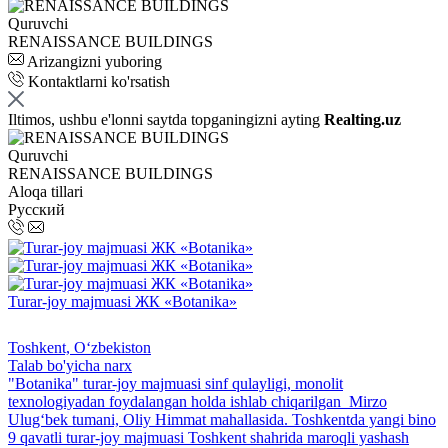
Quruvchi
RENAISSANCE BUILDINGS
Arizangizni yuboring
Kontaktlarni ko'rsatish
Iltimos, ushbu e'lonni saytda topganingizni ayting
Realting.uz
Quruvchi
RENAISSANCE BUILDINGS
Aloqa tillari
Русский
Turar-joy majmuasi ЖК «Botanika»
Toshkent, Oʻzbekiston
Talab bo'yicha narx
"Botanika" turar-joy majmuasi sinf qulayligi, monolit
texnologiyadan foydalangan holda ishlab chiqarilgan Mirzo
Ulug‘bek tumani, Oliy Himmat mahallasida. Toshkentda yangi bino
9 qavatli turar-joy majmuasi Toshkent shahrida maroqli yashash