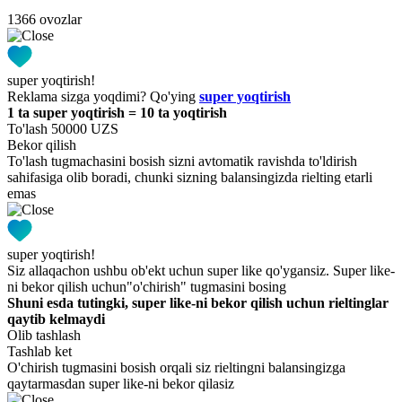
1366 ovozlar
super yoqtirish!
Reklama sizga yoqdimi? Qo'ying
super yoqtirish
1 ta super yoqtirish = 10 ta yoqtirish
To'lash 50000 UZS
Bekor qilish
To'lash tugmachasini bosish sizni avtomatik ravishda to'ldirish
sahifasiga olib boradi, chunki sizning balansingizda rielting etarli
emas
super yoqtirish!
Siz allaqachon ushbu ob'ekt uchun super like qo'ygansiz. Super like-
ni bekor qilish uchun"o'chirish" tugmasini bosing
Shuni esda tutingki, super like-ni bekor qilish uchun rieltinglar
qaytib kelmaydi
Olib tashlash
Tashlab ket
O'chirish tugmasini bosish orqali siz rieltingni balansingizga
qaytarmasdan super like-ni bekor qilasiz