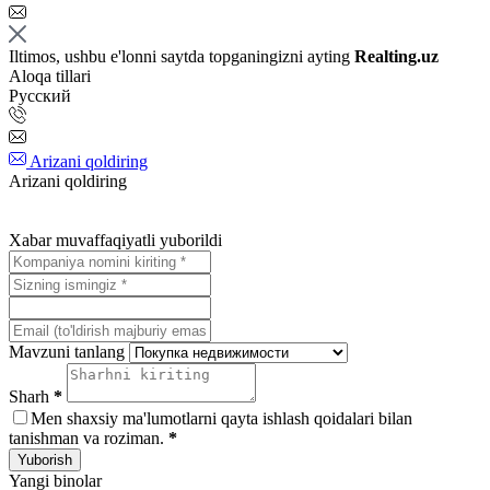
Iltimos, ushbu e'lonni saytda topganingizni ayting
Realting.uz
Aloqa tillari
Русский
Arizani qoldiring
Arizani qoldiring
Xabar muvaffaqiyatli yuborildi
Mavzuni tanlang
Sharh
*
Men shaxsiy ma'lumotlarni qayta ishlash qoidalari bilan
tanishman va roziman.
*
Yuborish
Yangi binolar