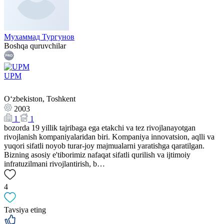
Мухаммад Тургунов
Boshqa quruvchilar
UPM
Oʻzbekiston, Toshkent
2003
1
1
bozorda 19 yillik tajribaga ega etakchi va tez rivojlanayotgan
rivojlanish kompaniyalaridan biri. Kompaniya innovatsion, aqlli va
yuqori sifatli noyob turar-joy majmualarni yaratishga qaratilgan.
Bizning asosiy e'tiborimiz nafaqat sifatli qurilish va ijtimoiy
infratuzilmani rivojlantirish, b…
4
Tavsiya eting