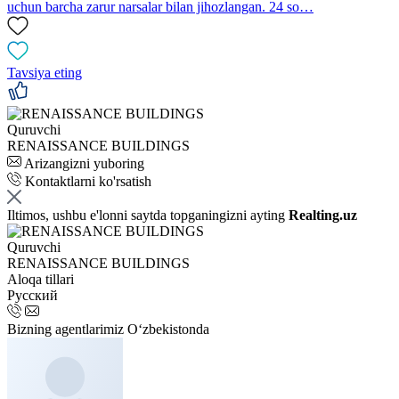
uchun barcha zarur narsalar bilan jihozlangan. 24 so…
Tavsiya eting
Quruvchi
RENAISSANCE BUILDINGS
Arizangizni yuboring
Kontaktlarni ko'rsatish
Iltimos, ushbu e'lonni saytda topganingizni ayting
Realting.uz
Quruvchi
RENAISSANCE BUILDINGS
Aloqa tillari
Русский
Bizning agentlarimiz O‘zbekistonda