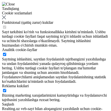
Tasdiqlang
Cookie sozlamalari
Funktsional (qattiq zarur) kukilar
Sayt tarkibini ko'rish va funksionallikka kirishni ta'minlash. Ushbu
turdagi cookie fayllari faqat saytning to'g'ri ishlashi uchun ishlatiladi
va uchinchi shaxslarga o'tkazilmaydi. Saytning ishlashini
buzmasdan o'chirish mumkin emas.
Analitik cookie-fayllar
Saytning ishlashini, saytdan foydalanish tajribangizni yaxshilashga
va undan foydalanishni yanada qulayroq qilishimizga yordam
bering. Ushbu turdagi cookie fayllari to'plangan ma'lumotlar
jamlangan va shuning uchun anonim hisoblanadi.
Foydalanuvchilarni aniqlamasdan saytdan foydalanishning statistik
ko'rsatkichlarini ta'minlash uchun foydalaniladi.
Reklama kukilari
Bizning marketing xarajatlarimizni kamaytirishga va foydalanuvchi
tajribasini yaxshilashga ruxsat bering.
Saqlash
Realting.uz veb-sayt bilan aloqangizni yaxshilash uchun cookie-