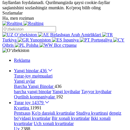
fayllardan foydalanadi. Qurilmangizda qaysi cookie-fayllar
saqlanishini sozlashingiz mumkin.
Ko'proq bilib oling
Sozlamalar
Ha, men roziman
Oʻzbekiston
Birlashgan Arab Amirliklari
Turkiya
Yunoniston
Ispaniya
Portugaliya
Qibris
Polsha
Все страны
Reklama
Yangi binolar
436
Turar-joy majmualari
Yangi uylar
Barcha Yangi Binolar
436
barcha yangi binolar
Yangi loyihalar
Tayyor loyihalar
Qurilish kompaniyalar
192
Turar joy
14379
Kvartira
11991
Pentxaus
Ko'p darajali kvartiralar
Studiya kvartirasi
dengiz
bo'yidagi kvartiralar
Bir xonali kvartiralar
Ikki xonali
kvartiralar
Uch xonali kvartiralar
Uy
2388