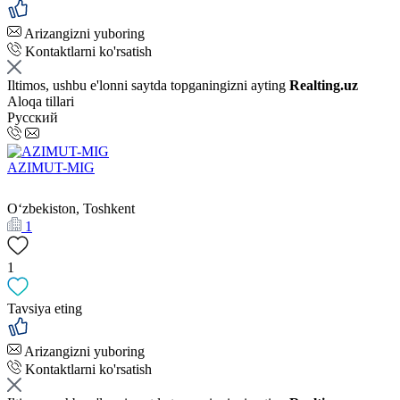
Arizangizni yuboring
Kontaktlarni ko'rsatish
Iltimos, ushbu e'lonni saytda topganingizni ayting
Realting.uz
Aloqa tillari
Русский
AZIMUT-MIG
Oʻzbekiston, Toshkent
1
1
Tavsiya eting
Arizangizni yuboring
Kontaktlarni ko'rsatish