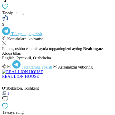
14
Tavsiya eting
5
Telegramga yozish
Kontaktlarni ko'rsatish
Iltimos, ushbu e'lonni saytda topganingizni ayting
Realting.uz
Aloqa tillari
English, Русский, Oʻzbekcha
Telegramga yozish
Arizangizni yuboring
REAL LION HOUSE
Oʻzbekiston, Toshkent
1
Tavsiya eting