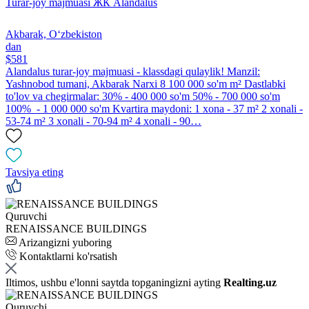
Turar-joy majmuasi ЖК Alandalus
Akbarak, Oʻzbekiston
dan
$581
Alandalus turar-joy majmuasi - klassdagi qulaylik! Manzil:
Yashnobod tumani, Akbarak Narxi 8 100 000 so'm m² Dastlabki
to'lov va chegirmalar: 30% - 400 000 so'm 50% - 700 000 so'm
100% - 1 000 000 so'm Kvartira maydoni: 1 xona - 37 m² 2 xonali -
53-74 m² 3 xonali - 70-94 m² 4 xonali - 90…
Tavsiya eting
Quruvchi
RENAISSANCE BUILDINGS
Arizangizni yuboring
Kontaktlarni ko'rsatish
Iltimos, ushbu e'lonni saytda topganingizni ayting
Realting.uz
Quruvchi