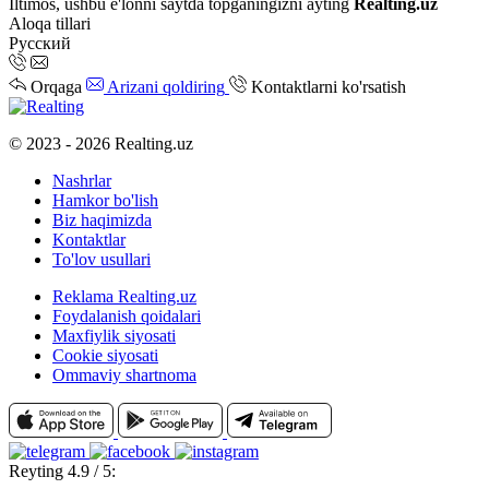
Iltimos, ushbu e'lonni saytda topganingizni ayting
Realting.uz
Aloqa tillari
Русский
Orqaga
Arizani qoldiring
Kontaktlarni ko'rsatish
© 2023 - 2026 Realting.uz
Nashrlar
Hamkor bo'lish
Biz haqimizda
Kontaktlar
To'lov usullari
Reklama Realting.uz
Foydalanish qoidalari
Maxfiylik siyosati
Cookie siyosati
Ommaviy shartnoma
Reyting 4.9 / 5: