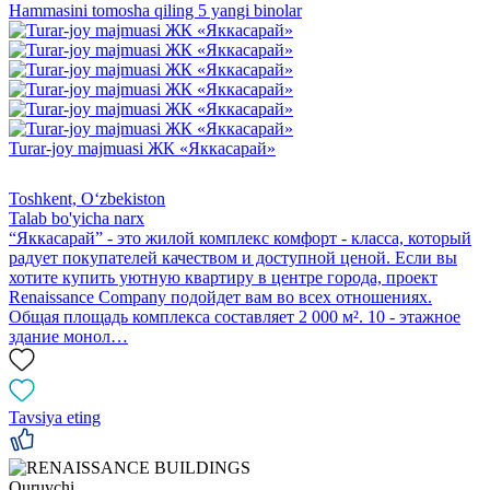
Hammasini tomosha qiling 5 yangi binolar
Turar-joy majmuasi ЖК «Яккасарай»
Toshkent, Oʻzbekiston
Talab bo'yicha narx
“Яккасарай” - это жилой комплекс комфорт - класса, который
радует покупателей качеством и доступной ценой. Если вы
хотите купить уютную квартиру в центре города, проект
Renaissance Company подойдет вам во всех отношениях.
Общая площадь комплекса составляет 2 000 м². 10 - этажное
здание монол…
Tavsiya eting
Quruvchi