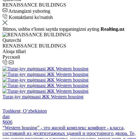
RENAISSANCE BUILDINGS
Arizangizni yuboring
Kontaktlarni ko'rsatish
Iltimos, ushbu e'lonni saytda topganingizni ayting
Realting.uz
Quruvchi
RENAISSANCE BUILDINGS
Aloqa tillari
Русский
Turar-joy majmuasi ЖК Western housing
Toshkent, Oʻzbekiston
dan
$606
“Western housing” - это жилой комплекс комфорт - класса,
состоящий из десятиэтажных зданий и просторного двора. Те,
кто ценит простоту и качество, наслаждаясь могут жить в этих