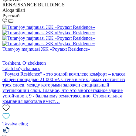
RENAISSANCE BUILDINGS
Aloqa tillari
Русский
Turar-joy majmuasi ЖК «Poytaxt Residence»
Toshkent, Oʻzbekiston
Talab bo'yicha narx
“Poytaxt Residence” - это жилой комплекс комфорт – класса
общей площадью 21 000 м². Стена в этих домах состоит из
трех слоев, между которыми заложен специальный
утепляющий слой. Главное, что это многоэтажное здание
устойчиво к 9 - балльному землетрясению. Строительная
компания работала вмест…
Tavsiya eting