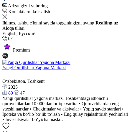
Arizangizni yuboring
Kontaktlarni ko'rsatish
Iltimos, ushbu e'lonni saytda topganingizni ayting
Realting.uz
Aloqa tillari
English, Русский
Premium
Yangi Qurilishlar Yagona Markazi
Oʻzbekiston, Toshkent
2025
89
47
Yangi qurilishlar yagona markazi Toshkentdagi ishonchli
quruvchilardan 10 000 dan ortiq kvartira • Quruvchilardan eng
yaxshi narxlar • Chegirmalar va aksiyalar • Yopiq savdo startlari •
Ipoteka va bo‘lib-bo‘lib to‘lash • Eng qulay rejalashtirish yechimlari
• Investitsiyalar bo‘yicha masla…