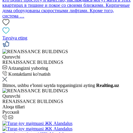
квартирах в тишине и покое со своими близкими. Кирпичные
дома оборудованы скоростными лифтами. Кроме того,
система …
Tavsiya eting
Quruvchi
RENAISSANCE BUILDINGS
Arizangizni yuboring
Kontaktlarni ko'rsatish
Iltimos, ushbu e'lonni saytda topganingizni ayting
Realting.uz
Quruvchi
RENAISSANCE BUILDINGS
Aloqa tillari
Русский