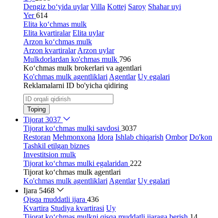
Dengiz bo‘yida uylar
Villa
Kottej
Saroy
Shahar uyi
Yer
614
Elita ko‘chmas mulk
Elita kvartiralar
Elita uylar
Arzon ko‘chmas mulk
Arzon kvartiralar
Arzon uylar
Mulkdorlardan ko'chmas mulk
796
Ko‘chmas mulk brokerlari va agentlari
Ko'chmas mulk agentliklari
Agentlar
Uy egalari
Reklamalarni ID bo'yicha qidiring
Toping
Tijorat
3037
Tijorat ko‘chmas mulki savdosi
3037
Restoran
Mehmonxona
Idora
Ishlab chiqarish
Ombor
Do'kon
Tashkil etilgan biznes
Investitsion mulk
Tijorat ko‘chmas mulki egalaridan
222
Tijorat ko‘chmas mulk agentlari
Ko'chmas mulk agentliklari
Agentlar
Uy egalari
Ijara
5468
Qisqa muddatli ijara
436
Kvartira
Studiya kvartirasi
Uy
Tijorat ko‘chmas mulkni qisqa muddatli ijaraga berish
14