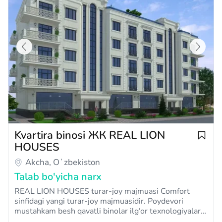
Kvartira binosi ЖК REAL LION
HOUSES
Akcha, Oʻzbekiston
Talab bo'yicha narx
REAL LION HOUSES turar-joy majmuasi Comfort
sinfidagi yangi turar-joy majmuasidir. Poydevori
mustahkam besh qavatli binolar ilg‘or texnologiyalar
va sifatli materiallardan foydalangan holda qad