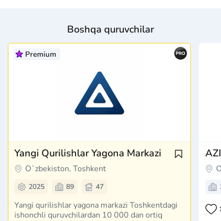
Boshqa quruvchilar
Premium
Yangi Qurilishlar Yagona Markazi
AZ
Oʻzbekiston, Toshkent
O
2025
89
47
Yangi qurilishlar yagona markazi Toshkentdagi
ishonchli quruvchilardan 10 000 dan ortiq