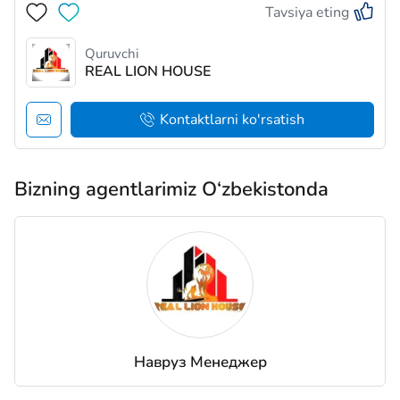
Tavsiya eting
rostladi. Majmuamiz hududida oilangizning kichik
bolalari uchun maxsus o‘yin maydonchalari mavju…
Quruvchi
REAL LION HOUSE
Kontaktlarni ko'rsatish
Bizning agentlarimiz O‘zbekistonda
Навруз Менеджер