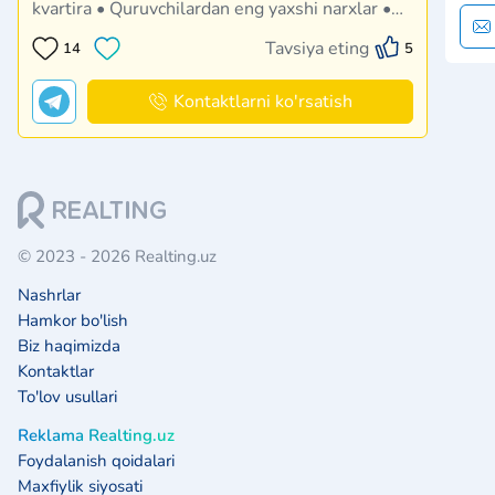
kvartira • Quruvchilardan eng yaxshi narxlar •
Chegirmalar va aksiyalar • Yopiq savdo startlari
Tavsiya eting
14
5
• Ipoteka va bo‘lib-bo‘lib to‘lash • Eng qulay
rejalashtirish yechimlari • Investitsiyalar
bo‘yicha masla…
Kontaktlarni ko'rsatish
© 2023 - 2026 Realting.uz
Nashrlar
Hamkor bo'lish
Biz haqimizda
Kontaktlar
To'lov usullari
Reklama Realting.uz
Foydalanish qoidalari
Maxfiylik siyosati