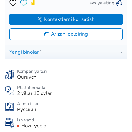
Tavsiya eting
Kontaktlarni ko'rsatish
Arizani qoldiring
Yangi binolar
1
Kompaniya turi
Quruvchi
Plattaformada
2 yillar 10 oylar
Aloqa tillari
Русский
Ish vaqti
Hozir yopiq