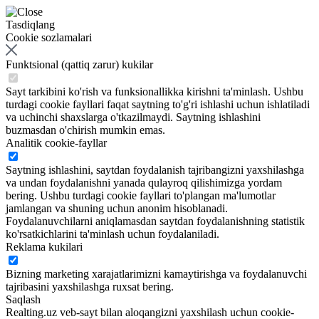
Tasdiqlang
Cookie sozlamalari
Funktsional (qattiq zarur) kukilar
Sayt tarkibini ko'rish va funksionallikka kirishni ta'minlash. Ushbu
turdagi cookie fayllari faqat saytning to'g'ri ishlashi uchun ishlatiladi
va uchinchi shaxslarga o'tkazilmaydi. Saytning ishlashini
buzmasdan o'chirish mumkin emas.
Analitik cookie-fayllar
Saytning ishlashini, saytdan foydalanish tajribangizni yaxshilashga
va undan foydalanishni yanada qulayroq qilishimizga yordam
bering. Ushbu turdagi cookie fayllari to'plangan ma'lumotlar
jamlangan va shuning uchun anonim hisoblanadi.
Foydalanuvchilarni aniqlamasdan saytdan foydalanishning statistik
ko'rsatkichlarini ta'minlash uchun foydalaniladi.
Reklama kukilari
Bizning marketing xarajatlarimizni kamaytirishga va foydalanuvchi
tajribasini yaxshilashga ruxsat bering.
Saqlash
Realting.uz veb-sayt bilan aloqangizni yaxshilash uchun cookie-