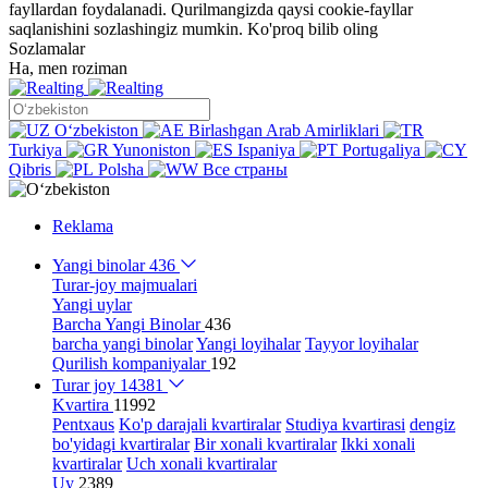
fayllardan foydalanadi. Qurilmangizda qaysi cookie-fayllar
saqlanishini sozlashingiz mumkin.
Ko'proq bilib oling
Sozlamalar
Ha, men roziman
Oʻzbekiston
Birlashgan Arab Amirliklari
Turkiya
Yunoniston
Ispaniya
Portugaliya
Qibris
Polsha
Все страны
Reklama
Yangi binolar
436
Turar-joy majmualari
Yangi uylar
Barcha Yangi Binolar
436
barcha yangi binolar
Yangi loyihalar
Tayyor loyihalar
Qurilish kompaniyalar
192
Turar joy
14381
Kvartira
11992
Pentxaus
Ko'p darajali kvartiralar
Studiya kvartirasi
dengiz
bo'yidagi kvartiralar
Bir xonali kvartiralar
Ikki xonali
kvartiralar
Uch xonali kvartiralar
Uy
2389