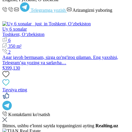
Telegramga yozish
Arizangizni yuboring
Uy 6 xonalar
Toshkent, Oʻzbekiston
6
350 m²
2
Agar javob bermasam, sizga qo'ng'iroq qilaman. Eng yaxshisi,
Telegram’ga yozing va sarlavha…
$399,130
Tavsiya eting
Kontaktlarni ko'rsatish
Iltimos, ushbu e'lonni saytda topganingizni ayting
Realting.uz