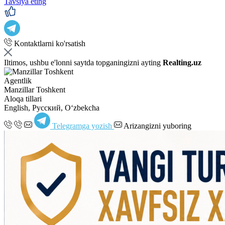
Tavsiya eting
Kontaktlarni ko'rsatish
Iltimos, ushbu e'lonni saytda topganingizni ayting
Realting.uz
Agentlik
Manzillar Toshkent
Aloqa tillari
English, Русский, Oʻzbekcha
Telegramga yozish
Arizangizni yuboring