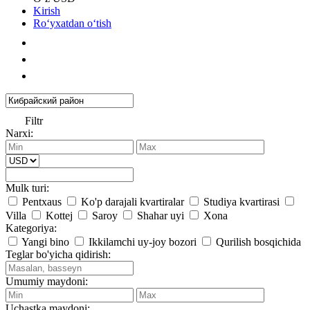
Kirish
Roʻyxatdan oʻtish
Filtr
Narxi:
Mulk turi:
Pentxaus
Ko'p darajali kvartiralar
Studiya kvartirasi
Villa
Kottej
Saroy
Shahar uyi
Xona
Kategoriya:
Yangi bino
Ikkilamchi uy-joy bozori
Qurilish bosqichida
Teglar bo'yicha qidirish:
Umumiy maydoni:
Uchastka maydoni: