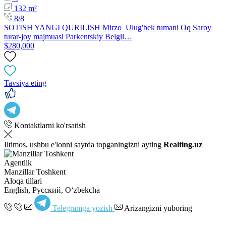
132 m²
8/8
SOTISH YANGI QURILISH Mirzo_Ulug'bek tumani Oq Saroy
turar-joy majmuasi Parkentskiy Belgil…
$280,000
Tavsiya eting
Kontaktlarni ko'rsatish
Iltimos, ushbu e'lonni saytda topganingizni ayting
Realting.uz
Agentlik
Manzillar Toshkent
Aloqa tillari
English, Русский, Oʻzbekcha
Telegramga yozish
Arizangizni yuboring