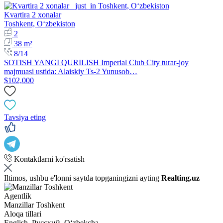
Kvartira 2 xonalar
Toshkent, Oʻzbekiston
2
38 m²
8/14
SOTISH YANGI QURILISH Imperial Club City turar-joy
majmuasi ustida: Alaiskiy Ts-2 Yunusob…
$102,000
Tavsiya eting
Kontaktlarni ko'rsatish
Iltimos, ushbu e'lonni saytda topganingizni ayting
Realting.uz
Agentlik
Manzillar Toshkent
Aloqa tillari
English, Русский, Oʻzbekcha