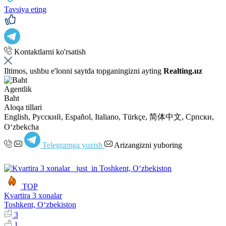
Tavsiya eting
Kontaktlarni ko'rsatish
Iltimos, ushbu e'lonni saytda topganingizni ayting
Realting.uz
Agentlik
Baht
Aloqa tillari
English, Русский, Español, Italiano, Türkçe, 简体中文, Српски,
Oʻzbekcha
Telegramga yozish
Arizangizni yuboring
TOP
Kvartira 3 xonalar
Toshkent, Oʻzbekiston
3
1