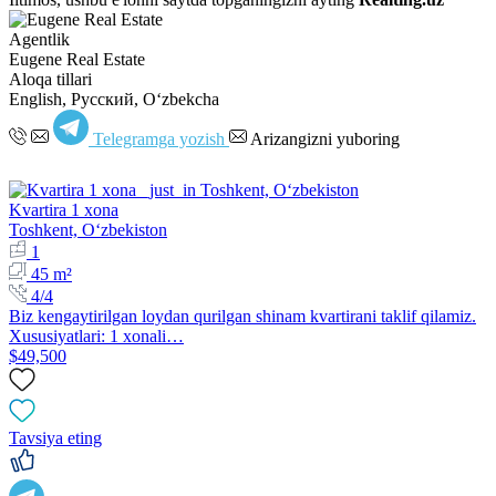
Agentlik
Eugene Real Estate
Aloqa tillari
English, Русский, Oʻzbekcha
Telegramga yozish
Arizangizni yuboring
Kvartira 1 xona
Toshkent, Oʻzbekiston
1
45 m²
4/4
Biz kengaytirilgan loydan qurilgan shinam kvartirani taklif qilamiz.
Xususiyatlari: 1 xonali…
$49,500
Tavsiya eting