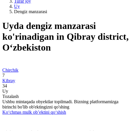
Turar joy
Uy
Dengiz manzarasi
Uyda dengiz manzarasi
ko'rinadigan in Qibray district,
Oʻzbekiston
Chirchik
7
Kibray
34
Uy
Tozalash
Ushbu mintaqada obyektlar topilmadi. Bizning platformamizga
birinchi bo'lib ob'ektingizni qo'shing
Ko‘chmas mulk ob’ektini qo‘shish