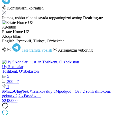
Kontaktlarni ko'rsatish
Iltimos, ushbu e'lonni saytda topganingizni ayting
Realting.uz
Agentlik
Estate Home UZ
Aloqa tillari
English, Русский, Türkçe, Oʻzbekcha
Telegramga yozish
Arizangizni yuboring
Uy 5 xonalar
Toshkent, Oʻzbekiston
5
200 m²
1
#MirzoUlug'bek #Tsialkovskiy #Mpodgod - Or-r 2-sonli shifoxona -
gektar - 2,2 - Fasad - …
$248,000