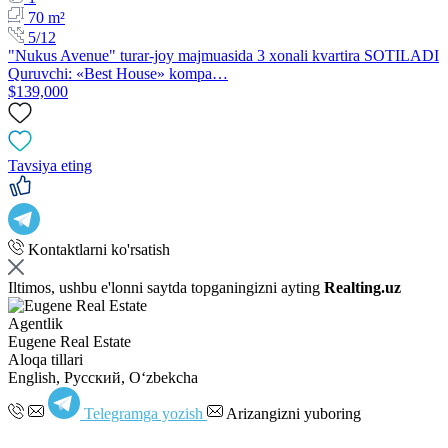
70 m²
5/12
"Nukus Avenue" turar-joy majmuasida 3 xonali kvartira SOTILADI
Quruvchi: «Best House» kompa…
$139,000
Tavsiya eting
Kontaktlarni ko'rsatish
Iltimos, ushbu e'lonni saytda topganingizni ayting
Realting.uz
Agentlik
Eugene Real Estate
Aloqa tillari
English, Русский, Oʻzbekcha
Telegramga yozish
Arizangizni yuboring