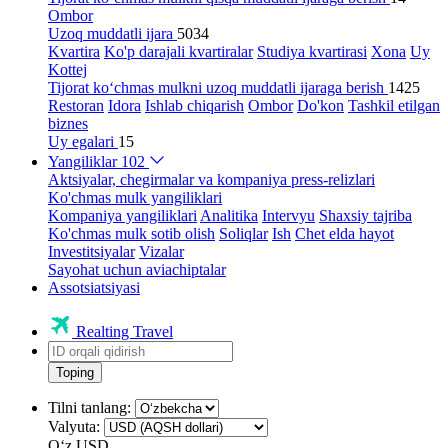
Ombor
Uzoq muddatli ijara
5034
Kvartira
Ko'p darajali kvartiralar
Studiya kvartirasi
Xona
Uy
Kottej
Tijorat ko‘chmas mulkni uzoq muddatli ijaraga berish
1425
Restoran
Idora
Ishlab chiqarish
Ombor
Do'kon
Tashkil etilgan
biznes
Uy egalari
15
Yangiliklar
102
Aktsiyalar, chegirmalar va kompaniya press-relizlari
Ko'chmas mulk yangiliklari
Kompaniya yangiliklari
Analitika
Intervyu
Shaxsiy tajriba
Ko'chmas mulk sotib olish
Soliqlar
Ish
Chet elda hayot
Investitsiyalar
Vizalar
Sayohat uchun aviachiptalar
Assotsiatsiyasi
Realting Travel
Toping
Tilni tanlang:
Valyuta:
Oʻz
USD