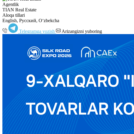
Agentlik
TIAN Real Estate
Aloqa tillari
English, Русский, Oʻzbekcha
Telegramga yozish
Arizangizni yuboring