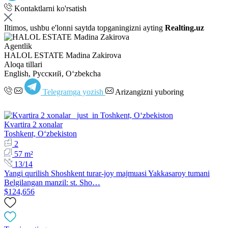
Kontaktlarni ko'rsatish
Iltimos, ushbu e'lonni saytda topganingizni ayting
Realting.uz
Agentlik
HALOL ESTATE Madina Zakirova
Aloqa tillari
English, Русский, Oʻzbekcha
Telegramga yozish
Arizangizni yuboring
Kvartira 2 xonalar
Toshkent, Oʻzbekiston
2
57 m²
13/14
Yangi qurilish Shoshkent turar-joy majmuasi Yakkasaroy tumani
Belgilangan manzil: st. Sho…
$124,656