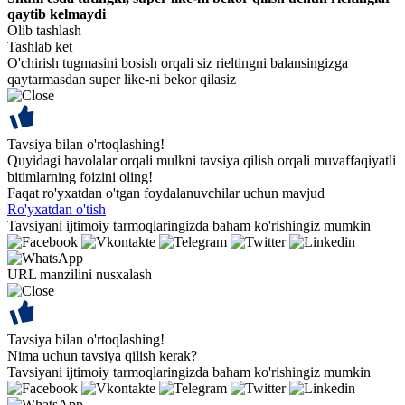
qaytib kelmaydi
Olib tashlash
Tashlab ket
O'chirish tugmasini bosish orqali siz rieltingni balansingizga
qaytarmasdan super like-ni bekor qilasiz
Tavsiya bilan o'rtoqlashing!
Quyidagi havolalar orqali mulkni tavsiya qilish orqali muvaffaqiyatli
bitimlarning foizini oling!
Faqat ro'yxatdan o'tgan foydalanuvchilar uchun mavjud
Ro'yxatdan o'tish
Tavsiyani ijtimoiy tarmoqlaringizda baham ko'rishingiz mumkin
URL manzilini nusxalash
Tavsiya bilan o'rtoqlashing!
Nima uchun tavsiya qilish kerak?
Tavsiyani ijtimoiy tarmoqlaringizda baham ko'rishingiz mumkin