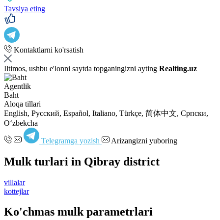
Tavsiya eting
Kontaktlarni ko'rsatish
Iltimos, ushbu e'lonni saytda topganingizni ayting
Realting.uz
Agentlik
Baht
Aloqa tillari
English, Русский, Español, Italiano, Türkçe, 简体中文, Српски,
Oʻzbekcha
Telegramga yozish
Arizangizni yuboring
Mulk turlari in Qibray district
villalar
kottejlar
Ko'chmas mulk parametrlari