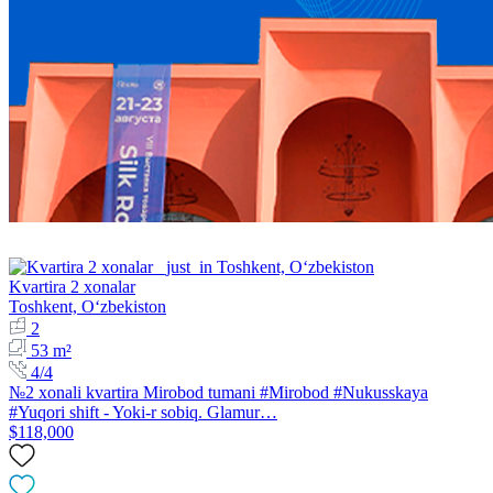
Kvartira 2 xonalar
Toshkent, Oʻzbekiston
2
53 m²
4/4
№2 xonali kvartira Mirobod tumani #Mirobod #Nukusskaya
#Yuqori shift - Yoki-r sobiq. Glamur…
$118,000