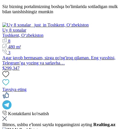
Siz bizning portalimizning boshqa bo'limlarida sotiladigan mulk
bilan tanishishingiz mumkin
Uy 8 xonalar
Toshkent, Oʻzbekiston
8
480 m²
3
Agar javob bermasam, sizga qo'ng'iroq qilaman. Eng yaxshisi,
Telegram’ga yozing va sarlavha…
$299,347
Tavsiya eting
Kontaktlarni ko'rsatish
Iltimos, ushbu e'lonni saytda topganingizni ayting
Realting.uz