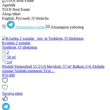
Agentlik
TIAN Real Estate
Aloqa tillari
English, Русский, Oʻzbekcha
Telegramga yozish
Arizangizni yuboring
Kvartira 2 xonalar
Toshkent, Oʻzbekiston
2
58 m²
1/4
#Sotish Yunusobod 15 2/1/4 Maydoni: 57 m² Balkon 2×6 Alohida
xonalar Alohida hammom Ta'm…
$70,000
Tavsiya eting