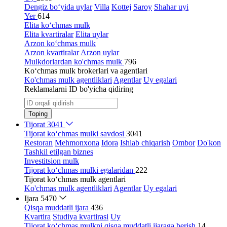
Dengiz bo‘yida uylar
Villa
Kottej
Saroy
Shahar uyi
Yer
614
Elita ko‘chmas mulk
Elita kvartiralar
Elita uylar
Arzon ko‘chmas mulk
Arzon kvartiralar
Arzon uylar
Mulkdorlardan ko'chmas mulk
796
Ko‘chmas mulk brokerlari va agentlari
Ko'chmas mulk agentliklari
Agentlar
Uy egalari
Reklamalarni ID bo'yicha qidiring
Toping
Tijorat
3041
Tijorat ko‘chmas mulki savdosi
3041
Restoran
Mehmonxona
Idora
Ishlab chiqarish
Ombor
Do'kon
Tashkil etilgan biznes
Investitsion mulk
Tijorat ko‘chmas mulki egalaridan
222
Tijorat ko‘chmas mulk agentlari
Ko'chmas mulk agentliklari
Agentlar
Uy egalari
Ijara
5470
Qisqa muddatli ijara
436
Kvartira
Studiya kvartirasi
Uy
Tijorat ko‘chmas mulkni qisqa muddatli ijaraga berish
14