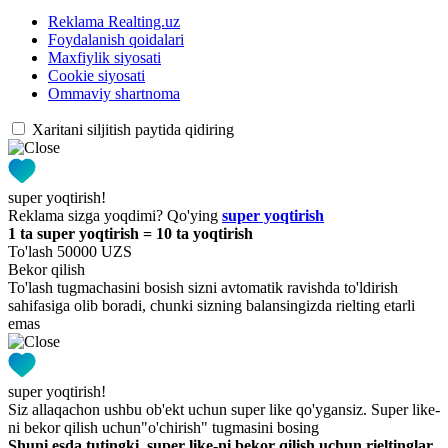
Reklama Realting.uz
Foydalanish qoidalari
Maxfiylik siyosati
Cookie siyosati
Ommaviy shartnoma
Xaritani siljitish paytida qidiring
super yoqtirish!
Reklama sizga yoqdimi? Qo'ying
super yoqtirish
1 ta super yoqtirish = 10 ta yoqtirish
To'lash 50000 UZS
Bekor qilish
To'lash tugmachasini bosish sizni avtomatik ravishda to'ldirish
sahifasiga olib boradi, chunki sizning balansingizda rielting etarli
emas
super yoqtirish!
Siz allaqachon ushbu ob'ekt uchun super like qo'ygansiz. Super like-
ni bekor qilish uchun"o'chirish" tugmasini bosing
Shuni esda tutingki, super like-ni bekor qilish uchun rieltinglar