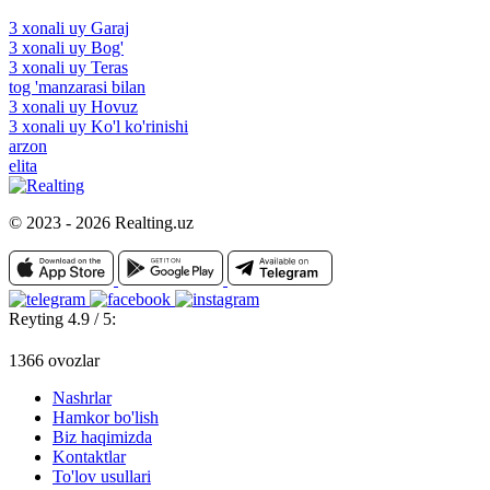
3 xonali uy Garaj
3 xonali uy Bog'
3 xonali uy Teras
tog 'manzarasi bilan
3 xonali uy Hovuz
3 xonali uy Ko'l ko'rinishi
arzon
elita
© 2023 - 2026 Realting.uz
Reyting 4.9 / 5:
1366 ovozlar
Nashrlar
Hamkor bo'lish
Biz haqimizda
Kontaktlar
To'lov usullari