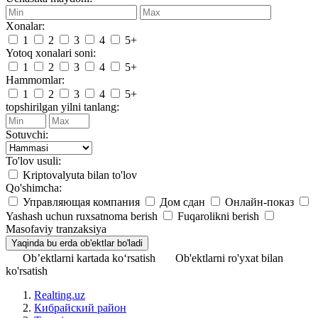
Xonalar:
1
2
3
4
5+
Yotoq xonalari soni:
1
2
3
4
5+
Hammomlar:
1
2
3
4
5+
topshirilgan yilni tanlang:
Sotuvchi:
To'lov usuli:
Kriptovalyuta bilan to'lov
Qo'shimcha:
Управляющая компания
Дом сдан
Онлайн-показ
Yashash uchun ruxsatnoma berish
Fuqarolikni berish
Masofaviy tranzaksiya
Ob’ektlarni kartada ko‘rsatish
Ob'ektlarni ro'yxat bilan
ko'rsatish
Realting.uz
Кибрайский район