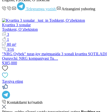
Telegramga yozish
Arizangizni yuboring
Kvartira 3 xonalar
Toshkent, Oʻzbekiston
3
1
80 m²
3/16
"NRG Oybek" turar-joy majmuasida 3 xonali kvartira SOTILADI
Quruvchi: NRG kompaniyasi Tu…
$385,000
Tavsiya eting
Kontaktlarni ko'rsatish
Iltimos, ushbu e'lonni saytda topganingizni ayting
Realting.uz