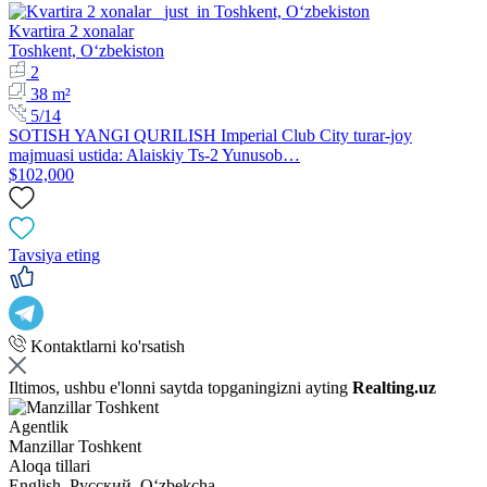
Kvartira 2 xonalar
Toshkent, Oʻzbekiston
2
38 m²
5/14
SOTISH YANGI QURILISH Imperial Club City turar-joy
majmuasi ustida: Alaiskiy Ts-2 Yunusob…
$102,000
Tavsiya eting
Kontaktlarni ko'rsatish
Iltimos, ushbu e'lonni saytda topganingizni ayting
Realting.uz
Agentlik
Manzillar Toshkent
Aloqa tillari
English, Русский, Oʻzbekcha