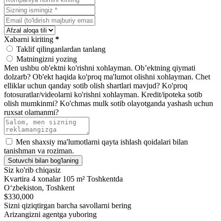
Xabarni kiriting
*
Taklif qilinganlardan tanlang
Matningizni yozing
Men ushbu ob'ektni ko'rishni xohlayman.
Ob’ektning qiymati
dolzarb?
Ob'ekt haqida ko'proq ma'lumot olishni xohlayman.
Chet
elliklar uchun qanday sotib olish shartlari mavjud?
Ko'proq
fotosuratlar/videolarni ko'rishni xohlayman.
Kredit/ipoteka sotib
olish mumkinmi?
Ko'chmas mulk sotib olayotganda yashash uchun
ruxsat olamanmi?
Men shaxsiy ma'lumotlarni qayta ishlash qoidalari bilan
tanishman va roziman.
Sotuvchi bilan bog'laning
Siz ko'rib chiqasiz
Kvartira 4 xonalar 105 m² Toshkentda
Oʻzbekiston, Toshkent
$330,000
Sizni qiziqtirgan barcha savollarni bering
Arizangizni agentga yuboring