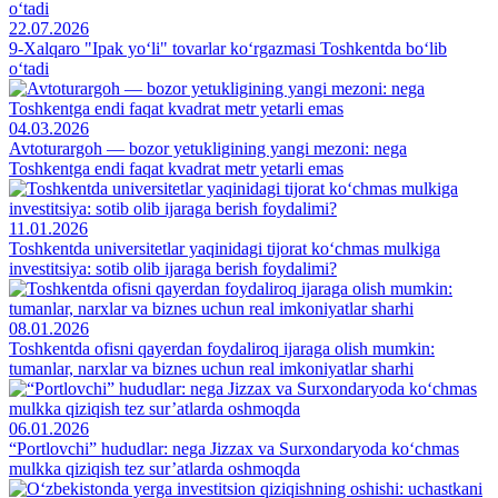
22.07.2026
9-Xalqaro "Ipak yo‘li" tovarlar ko‘rgazmasi Toshkentda bo‘lib
o‘tadi
04.03.2026
Avtoturargoh — bozor yetukligining yangi mezoni: nega
Toshkentga endi faqat kvadrat metr yetarli emas
11.01.2026
Toshkentda universitetlar yaqinidagi tijorat ko‘chmas mulkiga
investitsiya: sotib olib ijaraga berish foydalimi?
08.01.2026
Toshkentda ofisni qayerdan foydaliroq ijaraga olish mumkin:
tumanlar, narxlar va biznes uchun real imkoniyatlar sharhi
06.01.2026
“Portlovchi” hududlar: nega Jizzax va Surxondaryoda ko‘chmas
mulkka qiziqish tez sur’atlarda oshmoqda