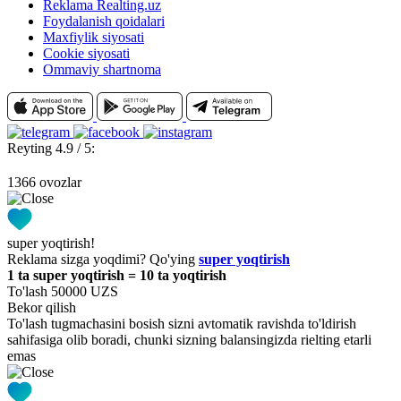
Reklama Realting.uz
Foydalanish qoidalari
Maxfiylik siyosati
Cookie siyosati
Ommaviy shartnoma
Reyting 4.9 / 5:
1366 ovozlar
super yoqtirish!
Reklama sizga yoqdimi? Qo'ying
super yoqtirish
1 ta super yoqtirish = 10 ta yoqtirish
To'lash 50000 UZS
Bekor qilish
To'lash tugmachasini bosish sizni avtomatik ravishda to'ldirish
sahifasiga olib boradi, chunki sizning balansingizda rielting etarli
emas