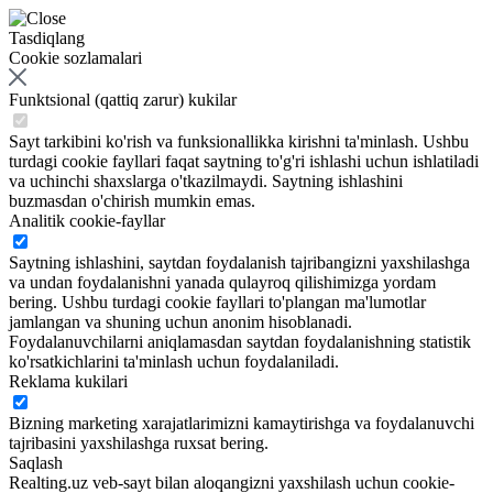
Tasdiqlang
Cookie sozlamalari
Funktsional (qattiq zarur) kukilar
Sayt tarkibini ko'rish va funksionallikka kirishni ta'minlash. Ushbu
turdagi cookie fayllari faqat saytning to'g'ri ishlashi uchun ishlatiladi
va uchinchi shaxslarga o'tkazilmaydi. Saytning ishlashini
buzmasdan o'chirish mumkin emas.
Analitik cookie-fayllar
Saytning ishlashini, saytdan foydalanish tajribangizni yaxshilashga
va undan foydalanishni yanada qulayroq qilishimizga yordam
bering. Ushbu turdagi cookie fayllari to'plangan ma'lumotlar
jamlangan va shuning uchun anonim hisoblanadi.
Foydalanuvchilarni aniqlamasdan saytdan foydalanishning statistik
ko'rsatkichlarini ta'minlash uchun foydalaniladi.
Reklama kukilari
Bizning marketing xarajatlarimizni kamaytirishga va foydalanuvchi
tajribasini yaxshilashga ruxsat bering.
Saqlash
Realting.uz veb-sayt bilan aloqangizni yaxshilash uchun cookie-