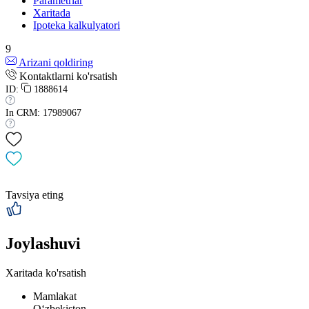
Parametrlar
Xaritada
Ipoteka kalkulyatori
9
Arizani qoldiring
Kontaktlarni ko'rsatish
ID:
1888614
In CRM: 17989067
Tavsiya eting
Joylashuvi
Xaritada ko'rsatish
Mamlakat
Oʻzbekiston