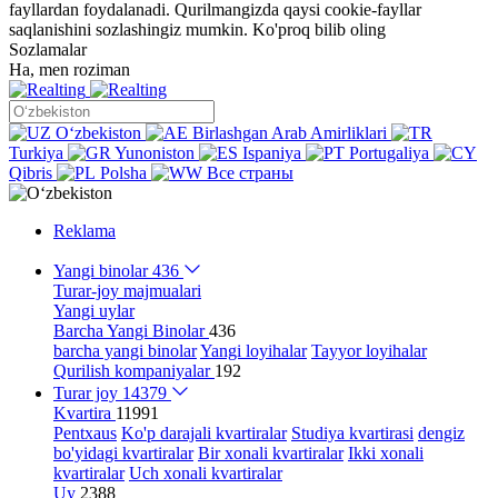
fayllardan foydalanadi. Qurilmangizda qaysi cookie-fayllar
saqlanishini sozlashingiz mumkin.
Ko'proq bilib oling
Sozlamalar
Ha, men roziman
Oʻzbekiston
Birlashgan Arab Amirliklari
Turkiya
Yunoniston
Ispaniya
Portugaliya
Qibris
Polsha
Все страны
Reklama
Yangi binolar
436
Turar-joy majmualari
Yangi uylar
Barcha Yangi Binolar
436
barcha yangi binolar
Yangi loyihalar
Tayyor loyihalar
Qurilish kompaniyalar
192
Turar joy
14379
Kvartira
11991
Pentxaus
Ko'p darajali kvartiralar
Studiya kvartirasi
dengiz
bo'yidagi kvartiralar
Bir xonali kvartiralar
Ikki xonali
kvartiralar
Uch xonali kvartiralar
Uy
2388