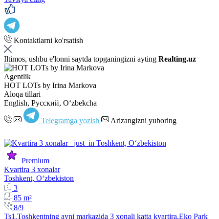
Kontaktlarni ko'rsatish
Iltimos, ushbu e'lonni saytda topganingizni ayting
Realting.uz
Agentlik
HOT LOTs by Irina Markova
Aloqa tillari
English, Русский, Oʻzbekcha
Telegramga yozish
Arizangizni yuboring
Premium
Kvartira 3 xonalar
Toshkent, Oʻzbekiston
3
85 m²
8/9
Ts1.Toshkentning ayni markazida 3 xonali katta kvartira.Eko Park