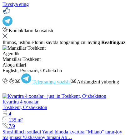
Tavsiya eting
Kontaktlarni ko'rsatish
Iltimos, ushbu e'lonni saytda topganingizni ayting
Realting.uz
Agentlik
Manzillar Toshkent
Aloqa tillari
English, Русский, Oʻzbekcha
Telegramga yozish
Arizangizni yuboring
Kvartira 4 xonalar
Toshkent, Oʻzbekiston
4
135 m²
7/9
Shoshilinch sotiladi Yangi binoda kvartira "Milano" turar-joy
majmuasi Yakkasaroy tumani Ab…