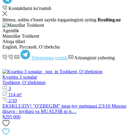
Kontaktlarni ko'rsatish
Iltimos, ushbu e'lonni saytda topganingizni ayting
Realting.uz
Agentlik
Manzillar Toshkent
Aloqa tillari
English, Русский, Oʻzbekcha
Telegramga yozish
Arizangizni yuboring
Kvartira 3 xonalar
Toshkent, Oʻzbekiston
3
114 m²
2/10
EKSKLUZIV! "O'ZBEGIM" turar-joy majmuasi 2/3/10 Maxsus
dizayn - loyihasi va MUALFIB ni is…
$295,000