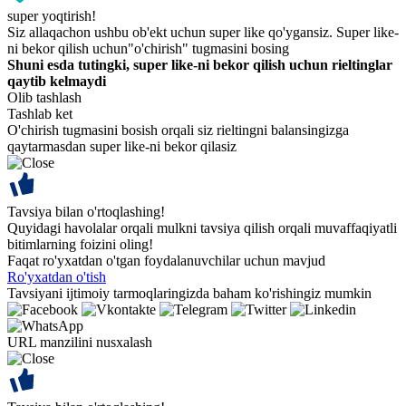
super yoqtirish!
Siz allaqachon ushbu ob'ekt uchun super like qo'ygansiz. Super like-
ni bekor qilish uchun"o'chirish" tugmasini bosing
Shuni esda tutingki, super like-ni bekor qilish uchun rieltinglar
qaytib kelmaydi
Olib tashlash
Tashlab ket
O'chirish tugmasini bosish orqali siz rieltingni balansingizga
qaytarmasdan super like-ni bekor qilasiz
Tavsiya bilan o'rtoqlashing!
Quyidagi havolalar orqali mulkni tavsiya qilish orqali muvaffaqiyatli
bitimlarning foizini oling!
Faqat ro'yxatdan o'tgan foydalanuvchilar uchun mavjud
Ro'yxatdan o'tish
Tavsiyani ijtimoiy tarmoqlaringizda baham ko'rishingiz mumkin
URL manzilini nusxalash