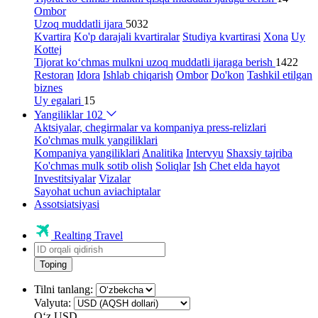
Ombor
Uzoq muddatli ijara
5032
Kvartira
Ko'p darajali kvartiralar
Studiya kvartirasi
Xona
Uy
Kottej
Tijorat ko‘chmas mulkni uzoq muddatli ijaraga berish
1422
Restoran
Idora
Ishlab chiqarish
Ombor
Do'kon
Tashkil etilgan
biznes
Uy egalari
15
Yangiliklar
102
Aktsiyalar, chegirmalar va kompaniya press-relizlari
Ko'chmas mulk yangiliklari
Kompaniya yangiliklari
Analitika
Intervyu
Shaxsiy tajriba
Ko'chmas mulk sotib olish
Soliqlar
Ish
Chet elda hayot
Investitsiyalar
Vizalar
Sayohat uchun aviachiptalar
Assotsiatsiyasi
Realting Travel
Toping
Tilni tanlang:
Valyuta:
Oʻz
USD