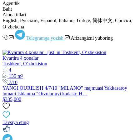
Agentlik
Baht
Aloqa tillari
English, Русский, Español, Italiano, Türkçe, 简体中文, Српски,
Oʻzbekcha
Telegramga yozish
Arizangizni yuboring
Kvartira 4 xonalar
Toshkent, Oʻzbekiston
4
135 m²
7/10
YANGI QURILISH 4/7/10 "MILANO" majmuasi Yakkasaroy
tumani Ishlanma "Orzular uyi kadastr; H…
$335,000
Tavsiya eting