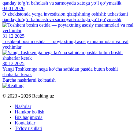
03.01.2026
O‘zbekistonda yerga investitsion qiziqishning oshishi: uchastkani
qanday to‘g‘ri baholash va sarmoyada xatoga yo‘l qo‘ymaslik
31.12.2025
Toshkent bosim ostida — poytaxtning asosiy muammolari va real
yechimlar
30.12.2025
Yangi Toshkentga nega ko‘cha sathidan pastda butun boshli
shaharlar kerak
Barcha nashrlarni ko'rsatish
© 2023 - 2026 Realting.uz
Nashrlar
Hamkor bo'lish
Biz haqimizda
Kontaktlar
To'lov usullari