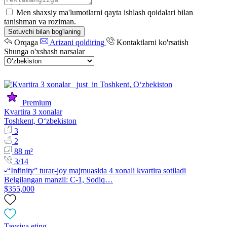
Men shaxsiy ma'lumotlarni qayta ishlash qoidalari bilan
tanishman va roziman.
Sotuvchi bilan bog'laning
Orqaga
Arizani qoldiring
Kontaktlarni ko'rsatish
Shunga o'xshash narsalar
Premium
Kvartira 3 xonalar
Toshkent, Oʻzbekiston
3
2
88 m²
3/14
▫️“Infinity” turar-joy majmuasida 4 xonali kvartira sotiladi
Belgilangan manzil: C-1, Sodiq…
$355,000
Tavsiya eting