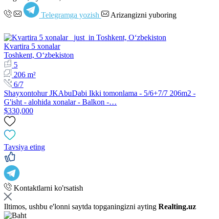
Telegramga yozish
Arizangizni yuboring
Kvartira 5 xonalar
Toshkent, Oʻzbekiston
5
206 m²
6/7
Shayxontohur JKAbuDabi Ikki tomonlama - 5/6+7/7 206m2 -
G'isht - alohida xonalar - Balkon -…
$330,000
Tavsiya eting
Kontaktlarni ko'rsatish
Iltimos, ushbu e'lonni saytda topganingizni ayting
Realting.uz