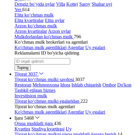
Dengiz bo‘yida uylar
Villa
Kottej
Saroy
Shahar uyi
Yer
614
Elita ko‘chmas mulk
Elita kvartiralar
Elita uylar
Arzon ko‘chmas mulk
Arzon kvartiralar
Arzon uylar
Mulkdorlardan ko'chmas mulk
796
Ko‘chmas mulk brokerlari va agentlari
Ko'chmas mulk agentliklari
Agentlar
Uy egalari
Reklamalarni ID bo'yicha qidiring
Toping
Tijorat
3037
Tijorat ko‘chmas mulki savdosi
3037
Restoran
Mehmonxona
Idora
Ishlab chiqarish
Ombor
Do'kon
Tashkil etilgan biznes
Investitsion mulk
Tijorat ko‘chmas mulki egalaridan
222
Tijorat ko‘chmas mulk agentlari
Ko'chmas mulk agentliklari
Agentlar
Uy egalari
Ijara
5468
Qisqa muddatli ijara
436
Kvartira
Studiya kvartirasi
Uy
Tijorat ko‘chmas mulkni qisqa muddatli ijaraga berish
14