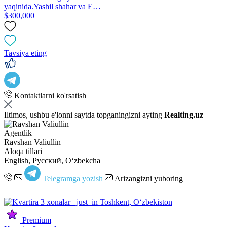
yaqinida.Yashil shahar va E…
$300,000
Tavsiya eting
Kontaktlarni ko'rsatish
Iltimos, ushbu e'lonni saytda topganingizni ayting
Realting.uz
Agentlik
Ravshan Valiullin
Aloqa tillari
English, Русский, Oʻzbekcha
Telegramga yozish
Arizangizni yuboring
Premium