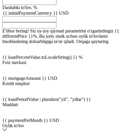
Dastlabki to'lov, %
{{ initialPaymentCurrency }} USD
E'tibor bering! Siz uy-joy qiymati parametrini o'zgartirdingiz {{
differentPrice }}%. Bu joriy mulk uchun oylik to'lovlarni
hisoblashning dolzarbligiga ta'sir qiladi.
Orqaga qaytaring
{{ loanPercentValue.toLocaleString() }} %
Foiz stavkasi
{{ mortgageAmount }} USD
Kredit miqdori
{{ loanPeriodValue | pluralize("yil", "yillar") }}
Muddati
{{ paymentPerMonth }} USD
Oylik to'lov