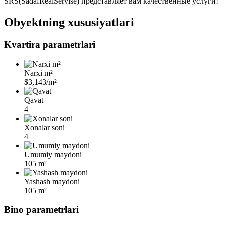
SRS(SadafRealServise) представляет вам качественные услуги!
Obyektning xususiyatlari
Kvartira parametrlari
Narxi m²
$3,143/m²
Qavat
4
Xonalar soni
4
Umumiy maydoni
105 m²
Yashash maydoni
105 m²
Bino parametrlari