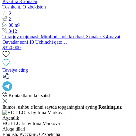
Kvartira 3 xonalar
Toshkent, Oʻzbekiston
3
2
80 m²
3/12
Turarjoy majmuasi: Mirobod shoh ko'chasi Xonalar 3 4-qavat
Qavatlar soni 10 Uchinchi qato…
$350,000
Tavsiya eting
Kontaktlarni ko'rsatish
Iltimos, ushbu e'lonni saytda topganingizni ayting
Realting.uz
Agentlik
HOT LOTs by Irina Markova
Aloqa tillari
English, Русский, Oʻzbekcha