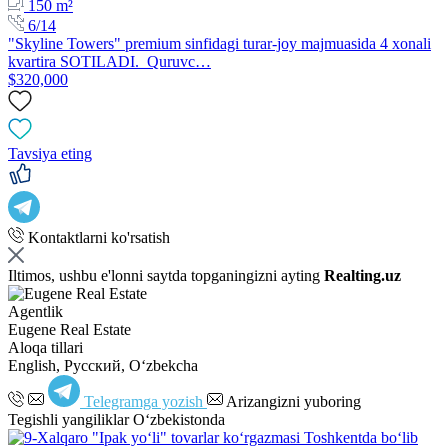
150 m²
6/14
"Skyline Towers" premium sinfidagi turar-joy majmuasida 4 xonali
kvartira SOTILADI. Quruvc…
$320,000
Tavsiya eting
Kontaktlarni ko'rsatish
Iltimos, ushbu e'lonni saytda topganingizni ayting
Realting.uz
Agentlik
Eugene Real Estate
Aloqa tillari
English, Русский, Oʻzbekcha
Telegramga yozish
Arizangizni yuboring
Tegishli yangiliklar O‘zbekistonda