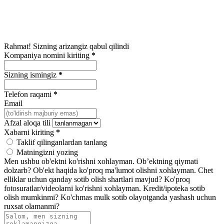
Rahmat! Sizning arizangiz qabul qilindi
Kompaniya nomini kiriting
*
Sizning ismingiz
*
Telefon raqami
*
Email
Afzal aloqa tili
Xabarni kiriting
*
Taklif qilinganlardan tanlang
Matningizni yozing
Men ushbu ob'ektni ko'rishni xohlayman.
Ob’ektning qiymati
dolzarb?
Ob'ekt haqida ko'proq ma'lumot olishni xohlayman.
Chet
elliklar uchun qanday sotib olish shartlari mavjud?
Ko'proq
fotosuratlar/videolarni ko'rishni xohlayman.
Kredit/ipoteka sotib
olish mumkinmi?
Ko'chmas mulk sotib olayotganda yashash uchun
ruxsat olamanmi?