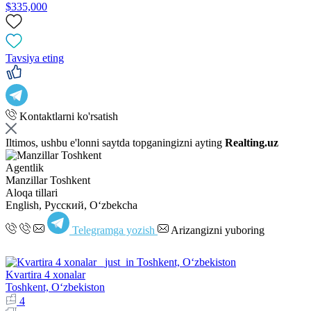
$335,000
Tavsiya eting
Kontaktlarni ko'rsatish
Iltimos, ushbu e'lonni saytda topganingizni ayting
Realting.uz
Agentlik
Manzillar Toshkent
Aloqa tillari
English, Русский, Oʻzbekcha
Telegramga yozish
Arizangizni yuboring
Kvartira 4 xonalar
Toshkent, Oʻzbekiston
4