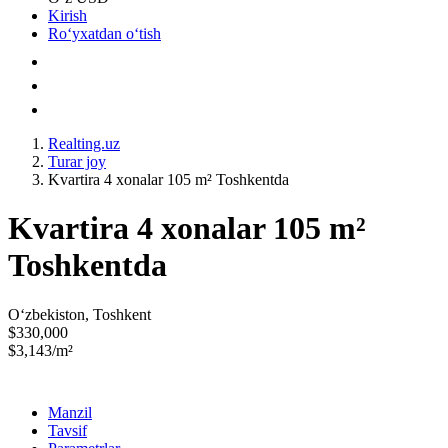
Kirish
Roʻyxatdan oʻtish
Realting.uz
Turar joy
Kvartira 4 xonalar 105 m² Toshkentda
Kvartira 4 xonalar 105 m²
Toshkentda
Oʻzbekiston, Toshkent
$330,000
$3,143/m²
Manzil
Tavsif