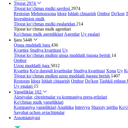
Tijorat
2974
Tijorat ko‘chmas mulki savdosi
2974
Restoran
Mehmonxona
Idora
Ishlab chiqarish
Ombor
Do'kon
T
Investitsion mulk
Tijorat ko‘chmas mulki egalaridan
214
Tijorat ko‘chmas mulk agentlari
Ko'chmas mulk agentliklari
Agentlar
Uy egalari
Ijara
5448
Qisqa muddatli ijara
436
Kvartira
Studiya kvartirasi
Uy
Tijorat ko‘chmas mulkni qisqa muddatli ijaraga berish
14
Ombor
Uzoq muddatli ijara
5012
Kvartira
Ko'p darajali kvartiralar
Studiya kvartirasi
Xona
Uy
Ko
Tijorat ko‘chmas mulkni uzoq muddatli ijaraga berish
1407
Restoran
Idora
Ishlab chiqarish
Ombor
Do'kon
Tashkil etilgan 
Uy egalari
15
Yangiliklar
102
Aktsiyalar, chegirmalar va kompaniya press-relizlari
Ko'chmas mulk yangiliklari
Kompaniya yangiliklari
Analitika
Intervyu
Shaxsiy tajriba
Ko'c
Sayohat uchun aviachiptalar
Assotsiatsiyasi