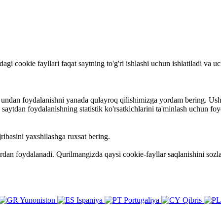
rdagi cookie fayllari faqat saytning to'g'ri ishlashi uchun ishlatiladi va
va undan foydalanishni yanada qulayroq qilishimizga yordam bering. Ush
ytdan foydalanishning statistik ko'rsatkichlarini ta'minlash uchun foy
ribasini yaxshilashga ruxsat bering.
ardan foydalanadi. Qurilmangizda qaysi cookie-fayllar saqlanishini so
Yunoniston
Ispaniya
Portugaliya
Qibris