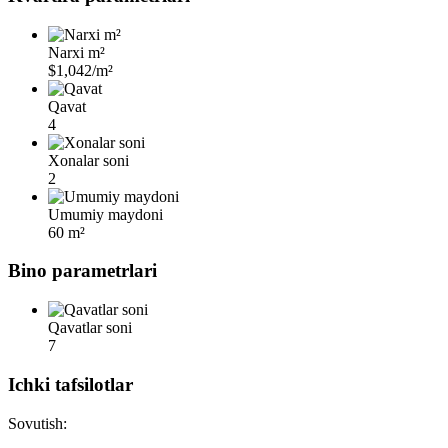
Narxi m²
$1,042/m²
Qavat
4
Xonalar soni
2
Umumiy maydoni
60 m²
Bino parametrlari
Qavatlar soni
7
Ichki tafsilotlar
Sovutish: