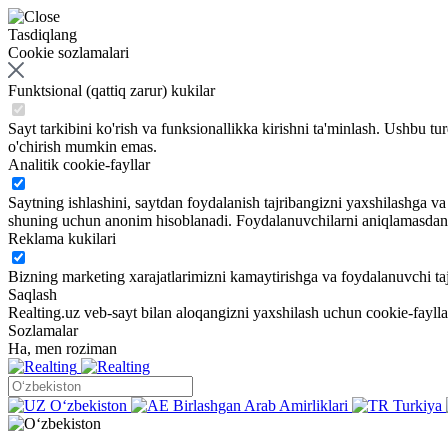
Tasdiqlang
Cookie sozlamalari
Funktsional (qattiq zarur) kukilar
Sayt tarkibini ko'rish va funksionallikka kirishni ta'minlash. Ushbu tu
o'chirish mumkin emas.
Analitik cookie-fayllar
Saytning ishlashini, saytdan foydalanish tajribangizni yaxshilashga 
shuning uchun anonim hisoblanadi. Foydalanuvchilarni aniqlamasdan sa
Reklama kukilari
Bizning marketing xarajatlarimizni kamaytirishga va foydalanuvchi taj
Saqlash
Realting.uz veb-sayt bilan aloqangizni yaxshilash uchun cookie-fayll
Sozlamalar
Ha, men roziman
Oʻzbekiston
Birlashgan Arab Amirliklari
Turkiya