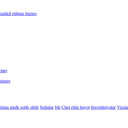
ashkil etilgan biznes
ttej
biznes
hmas mulk sotib olish
Soliqlar
Ish
Chet elda hayot
Investitsiyalar
Vizala