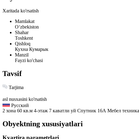
Xaritada ko'rsatish
Mamlakat
Oʻzbekiston
Shahar
Toshkent
Qishloq
Кухна Кумарык
Manzil
Fayzi ko'chasi
Tavsif
Tarjima
asl nusxasini ko'rsatish
Русский
2 хона 60 кв.м 4-этаж 7 каватли уй Спутник 16А Мебел техник
Obyektning xususiyatlari
Kvartira parametrlari