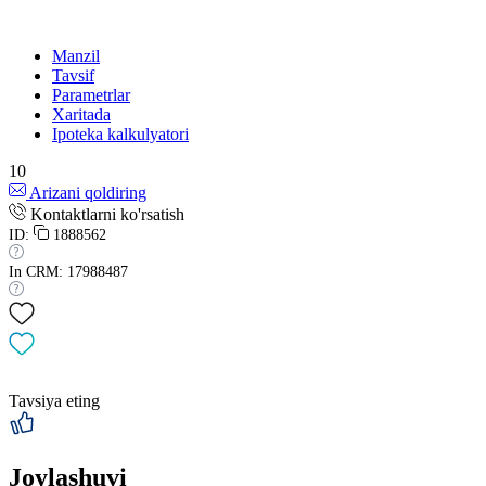
Manzil
Tavsif
Parametrlar
Xaritada
Ipoteka kalkulyatori
10
Arizani qoldiring
Kontaktlarni ko'rsatish
ID:
1888562
In CRM: 17988487
Tavsiya eting
Joylashuvi