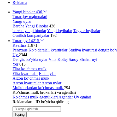
Reklama
Yangi binolar
436
Turar-joy majmualari
Yangi uylar
Barcha Yangi Binolar
436
barcha yangi binolar
Yangi loyihalar
Tayyor loyihalar
Qurilish kompaniyalar
192
Turar joy
14215
Kvartira
11871
Pentxaus
Ko'p darajali kvartiralar
Studiya kvartirasi
dengiz bo'y
Uy
2344
Dengiz bo‘yida uylar
Villa
Kottej
Saroy
Shahar uyi
Yer
613
Elita ko‘chmas mulk
Elita kvartiralar
Elita uylar
Arzon ko‘chmas mulk
Arzon kvartiralar
Arzon uylar
Mulkdorlardan ko'chmas mulk
794
Ko‘chmas mulk brokerlari va agentlari
Ko'chmas mulk agentliklari
Agentlar
Uy egalari
Reklamalarni ID bo'yicha qidiring
Toping