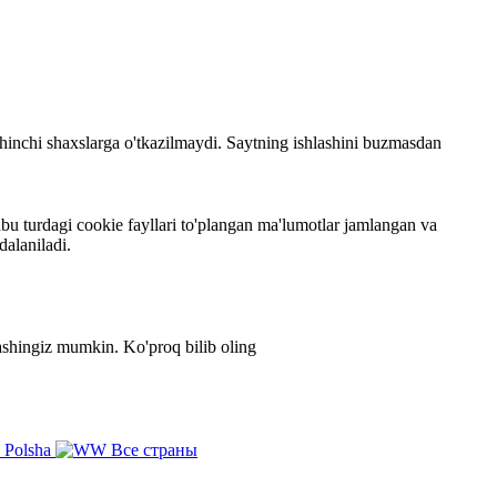
 uchinchi shaxslarga o'tkazilmaydi. Saytning ishlashini buzmasdan
bu turdagi cookie fayllari to'plangan ma'lumotlar jamlangan va
dalaniladi.
zlashingiz mumkin.
Ko'proq bilib oling
Polsha
Все страны