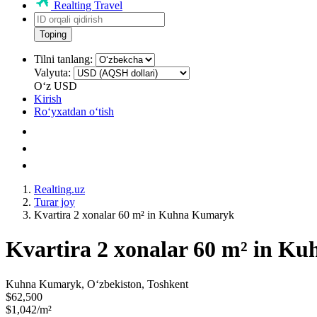
Realting Travel
Toping
Tilni tanlang:
Valyuta:
Oʻz
USD
Kirish
Roʻyxatdan oʻtish
Realting.uz
Turar joy
Kvartira 2 xonalar 60 m² in Kuhna Kumaryk
Kvartira 2 xonalar 60 m² in K
Kuhna Kumaryk, Oʻzbekiston, Toshkent
$62,500
$1,042/m²