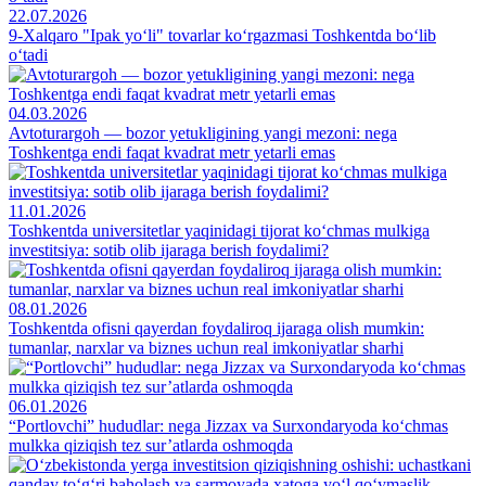
22.07.2026
9-Xalqaro "Ipak yo‘li" tovarlar ko‘rgazmasi Toshkentda bo‘lib
o‘tadi
04.03.2026
Avtoturargoh — bozor yetukligining yangi mezoni: nega
Toshkentga endi faqat kvadrat metr yetarli emas
11.01.2026
Toshkentda universitetlar yaqinidagi tijorat ko‘chmas mulkiga
investitsiya: sotib olib ijaraga berish foydalimi?
08.01.2026
Toshkentda ofisni qayerdan foydaliroq ijaraga olish mumkin:
tumanlar, narxlar va biznes uchun real imkoniyatlar sharhi
06.01.2026
“Portlovchi” hududlar: nega Jizzax va Surxondaryoda ko‘chmas
mulkka qiziqish tez sur’atlarda oshmoqda