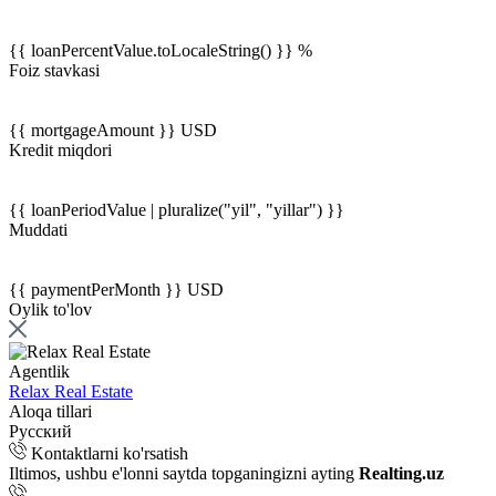
{{ loanPercentValue.toLocaleString() }} %
Foiz stavkasi
{{ mortgageAmount }} USD
Kredit miqdori
{{ loanPeriodValue | pluralize("yil", "yillar") }}
Muddati
{{ paymentPerMonth }} USD
Oylik to'lov
Agentlik
Relax Real Estate
Aloqa tillari
Русский
Kontaktlarni ko'rsatish
Iltimos, ushbu e'lonni saytda topganingizni ayting
Realting.uz