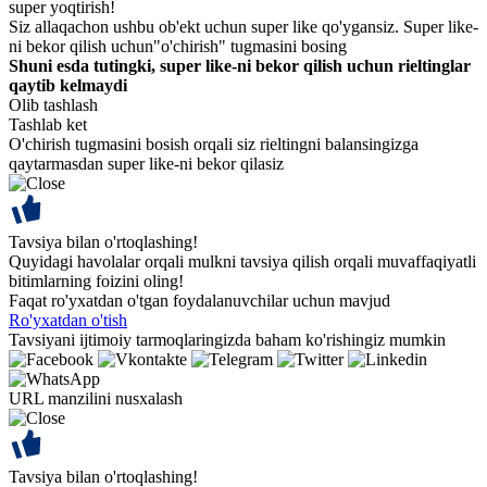
super yoqtirish!
Siz allaqachon ushbu ob'ekt uchun super like qo'ygansiz. Super like-
ni bekor qilish uchun"o'chirish" tugmasini bosing
Shuni esda tutingki, super like-ni bekor qilish uchun rieltinglar
qaytib kelmaydi
Olib tashlash
Tashlab ket
O'chirish tugmasini bosish orqali siz rieltingni balansingizga
qaytarmasdan super like-ni bekor qilasiz
Tavsiya bilan o'rtoqlashing!
Quyidagi havolalar orqali mulkni tavsiya qilish orqali muvaffaqiyatli
bitimlarning foizini oling!
Faqat ro'yxatdan o'tgan foydalanuvchilar uchun mavjud
Ro'yxatdan o'tish
Tavsiyani ijtimoiy tarmoqlaringizda baham ko'rishingiz mumkin
URL manzilini nusxalash
Tavsiya bilan o'rtoqlashing!