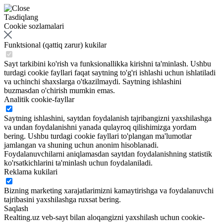
Tasdiqlang
Cookie sozlamalari
Funktsional (qattiq zarur) kukilar
Sayt tarkibini ko'rish va funksionallikka kirishni ta'minlash. Ushbu
turdagi cookie fayllari faqat saytning to'g'ri ishlashi uchun ishlatiladi
va uchinchi shaxslarga o'tkazilmaydi. Saytning ishlashini
buzmasdan o'chirish mumkin emas.
Analitik cookie-fayllar
Saytning ishlashini, saytdan foydalanish tajribangizni yaxshilashga
va undan foydalanishni yanada qulayroq qilishimizga yordam
bering. Ushbu turdagi cookie fayllari to'plangan ma'lumotlar
jamlangan va shuning uchun anonim hisoblanadi.
Foydalanuvchilarni aniqlamasdan saytdan foydalanishning statistik
ko'rsatkichlarini ta'minlash uchun foydalaniladi.
Reklama kukilari
Bizning marketing xarajatlarimizni kamaytirishga va foydalanuvchi
tajribasini yaxshilashga ruxsat bering.
Saqlash
Realting.uz veb-sayt bilan aloqangizni yaxshilash uchun cookie-