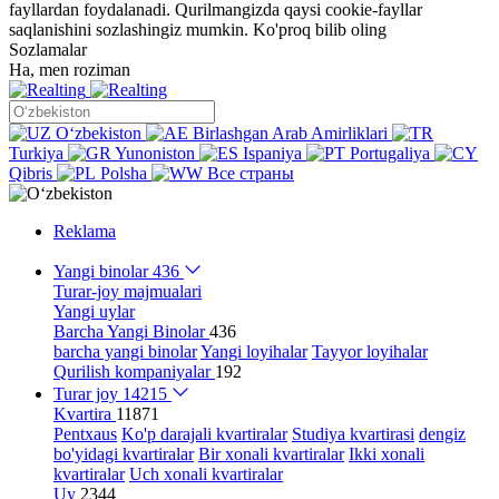
fayllardan foydalanadi. Qurilmangizda qaysi cookie-fayllar
saqlanishini sozlashingiz mumkin.
Ko'proq bilib oling
Sozlamalar
Ha, men roziman
Oʻzbekiston
Birlashgan Arab Amirliklari
Turkiya
Yunoniston
Ispaniya
Portugaliya
Qibris
Polsha
Все страны
Reklama
Yangi binolar
436
Turar-joy majmualari
Yangi uylar
Barcha Yangi Binolar
436
barcha yangi binolar
Yangi loyihalar
Tayyor loyihalar
Qurilish kompaniyalar
192
Turar joy
14215
Kvartira
11871
Pentxaus
Ko'p darajali kvartiralar
Studiya kvartirasi
dengiz
bo'yidagi kvartiralar
Bir xonali kvartiralar
Ikki xonali
kvartiralar
Uch xonali kvartiralar
Uy
2344