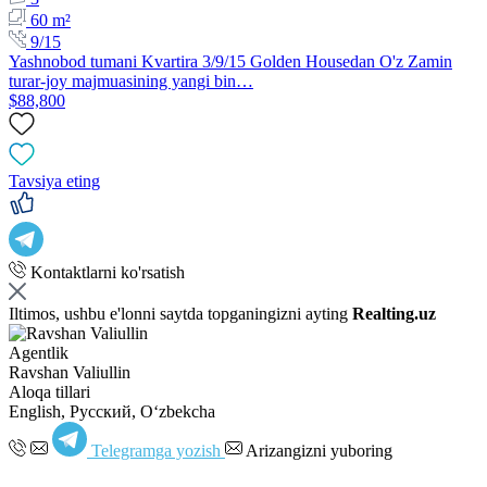
60 m²
9/15
Yashnobod tumani Kvartira 3/9/15 Golden Housedan O'z Zamin
turar-joy majmuasining yangi bin…
$88,800
Tavsiya eting
Kontaktlarni ko'rsatish
Iltimos, ushbu e'lonni saytda topganingizni ayting
Realting.uz
Agentlik
Ravshan Valiullin
Aloqa tillari
English, Русский, Oʻzbekcha
Telegramga yozish
Arizangizni yuboring