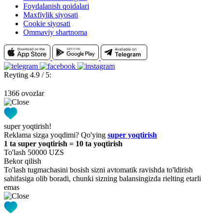
Foydalanish qoidalari
Maxfiylik siyosati
Cookie siyosati
Ommaviy shartnoma
Reyting 4.9 / 5:
1366 ovozlar
super yoqtirish!
Reklama sizga yoqdimi? Qo'ying
super yoqtirish
1 ta super yoqtirish = 10 ta yoqtirish
To'lash 50000 UZS
Bekor qilish
To'lash tugmachasini bosish sizni avtomatik ravishda to'ldirish
sahifasiga olib boradi, chunki sizning balansingizda rielting etarli
emas