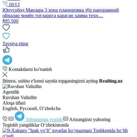
10/13
Юнусобод Манзара 3 хона планировка зўр панорамний
ойналар чимён тоғларига қараган хамма техн…
$95,500
Tavsiya eting
Kontaktlarni ko'rsatish
Iltimos, ushbu e'lonni saytda topganingizni ayting
Realting.uz
Agentlik
Ravshan Valiullin
Aloqa tillari
English, Русский, Oʻzbekcha
Telegramga yozish
Arizangizni yuboring
Tegishli yangiliklar O‘zbekistonda