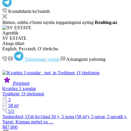
Kontaktlarni ko'rsatish
Iltimos, ushbu e'lonni saytda topganingizni ayting
Realting.uz
Agentlik
SV ESTATE
Aloqa tillari
English, Русский, Oʻzbekcha
Telegramga yozish
Arizangizni yuboring
Premium
Kvartira 3 xonalar
Toshkent, Oʻzbekiston
3
58 m²
5/5
Yashnobod, O'sh ko'chasi 50 y, 3 xona (58 m²), 5 qavat, 5 qavatli y.
Yangi, Kisman mebel va …
$87,000