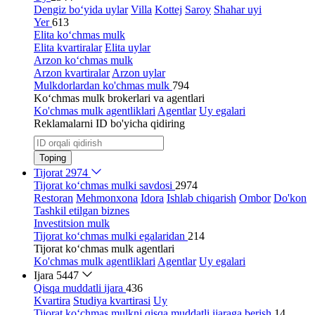
Dengiz bo‘yida uylar
Villa
Kottej
Saroy
Shahar uyi
Yer
613
Elita ko‘chmas mulk
Elita kvartiralar
Elita uylar
Arzon ko‘chmas mulk
Arzon kvartiralar
Arzon uylar
Mulkdorlardan ko'chmas mulk
794
Ko‘chmas mulk brokerlari va agentlari
Ko'chmas mulk agentliklari
Agentlar
Uy egalari
Reklamalarni ID bo'yicha qidiring
Toping
Tijorat
2974
Tijorat ko‘chmas mulki savdosi
2974
Restoran
Mehmonxona
Idora
Ishlab chiqarish
Ombor
Do'kon
Tashkil etilgan biznes
Investitsion mulk
Tijorat ko‘chmas mulki egalaridan
214
Tijorat ko‘chmas mulk agentlari
Ko'chmas mulk agentliklari
Agentlar
Uy egalari
Ijara
5447
Qisqa muddatli ijara
436
Kvartira
Studiya kvartirasi
Uy
Tijorat ko‘chmas mulkni qisqa muddatli ijaraga berish
14