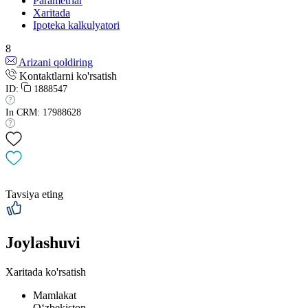
Parametrlar
Xaritada
Ipoteka kalkulyatori
8
Arizani qoldiring
Kontaktlarni ko'rsatish
ID:
1888547
In CRM: 17988628
Tavsiya eting
Joylashuvi
Xaritada ko'rsatish
Mamlakat
Oʻzbekiston