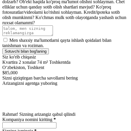
dolzarb?
Ob'ekt haqida ko'proq ma'lumot olishni xohlayman.
Chet
elliklar uchun qanday sotib olish shartlari mavjud?
Ko'proq
fotosuratlar/videolarni ko'rishni xohlayman.
Kredit/ipoteka sotib
olish mumkinmi?
Ko'chmas mulk sotib olayotganda yashash uchun
ruxsat olamanmi?
Men shaxsiy ma'lumotlarni qayta ishlash qoidalari bilan
tanishman va roziman.
Sotuvchi bilan bog'laning
Siz ko'rib chiqasiz
Kvartira 2 xonalar 74 m² Toshkentda
Oʻzbekiston, Toshkent
$85,000
Sizni qiziqtirgan barcha savollarni bering
Arizangizni agentga yuboring
Rahmat! Sizning arizangiz qabul qilindi
Kompaniya nomini kiriting
*
Sizning ismingiz
*