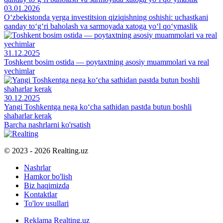
03.01.2026
O‘zbekistonda yerga investitsion qiziqishning oshishi: uchastkani
qanday to‘g‘ri baholash va sarmoyada xatoga yo‘l qo‘ymaslik
31.12.2025
Toshkent bosim ostida — poytaxtning asosiy muammolari va real
yechimlar
30.12.2025
Yangi Toshkentga nega ko‘cha sathidan pastda butun boshli
shaharlar kerak
Barcha nashrlarni ko'rsatish
© 2023 - 2026 Realting.uz
Nashrlar
Hamkor bo'lish
Biz haqimizda
Kontaktlar
To'lov usullari
Reklama Realting.uz