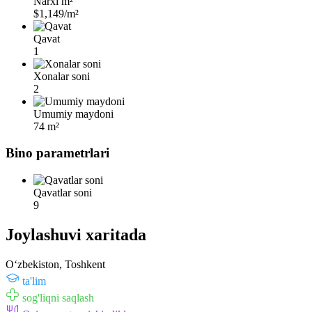
Narxi m²
$1,149/m²
Qavat
1
Xonalar soni
2
Umumiy maydoni
74 m²
Bino parametrlari
Qavatlar soni
9
Joylashuvi xaritada
Oʻzbekiston, Toshkent
ta'lim
sog'liqni saqlash