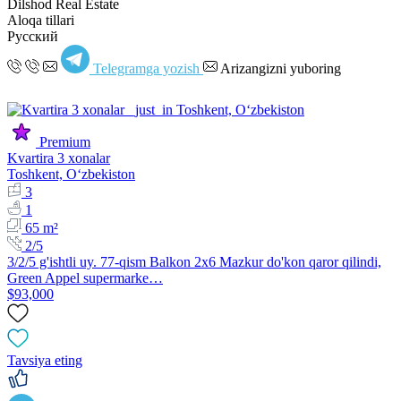
Dilshod Real Estate
Aloqa tillari
Русский
Telegramga yozish
Arizangizni yuboring
Premium
Kvartira 3 xonalar
Toshkent, Oʻzbekiston
3
1
65 m²
2/5
3/2/5 g'ishtli uy. 77-qism Balkon 2x6 Mazkur do'kon qaror qilindi,
Green Appel supermarke…
$93,000
Tavsiya eting