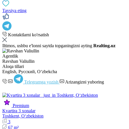
Tavsiya eting
Kontaktlarni ko'rsatish
Iltimos, ushbu e'lonni saytda topganingizni ayting
Realting.uz
Agentlik
Ravshan Valiullin
Aloqa tillari
English, Русский, Oʻzbekcha
Telegramga yozish
Arizangizni yuboring
Premium
Kvartira 3 xonalar
Toshkent, Oʻzbekiston
3
67 m²