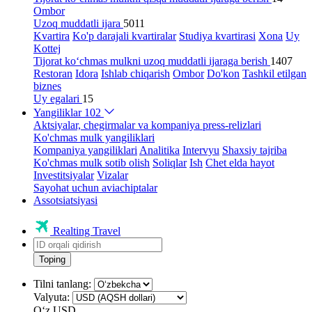
Ombor
Uzoq muddatli ijara
5011
Kvartira
Ko'p darajali kvartiralar
Studiya kvartirasi
Xona
Uy
Kottej
Tijorat ko‘chmas mulkni uzoq muddatli ijaraga berish
1407
Restoran
Idora
Ishlab chiqarish
Ombor
Do'kon
Tashkil etilgan
biznes
Uy egalari
15
Yangiliklar
102
Aktsiyalar, chegirmalar va kompaniya press-relizlari
Ko'chmas mulk yangiliklari
Kompaniya yangiliklari
Analitika
Intervyu
Shaxsiy tajriba
Ko'chmas mulk sotib olish
Soliqlar
Ish
Chet elda hayot
Investitsiyalar
Vizalar
Sayohat uchun aviachiptalar
Assotsiatsiyasi
Realting Travel
Toping
Tilni tanlang:
Valyuta:
Oʻz
USD