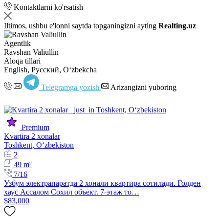
Kontaktlarni ko'rsatish
Iltimos, ushbu e'lonni saytda topganingizni ayting
Realting.uz
Agentlik
Ravshan Valiullin
Aloqa tillari
English, Русский, Oʻzbekcha
Telegramga yozish
Arizangizni yuboring
Premium
Kvartira 2 xonalar
Toshkent, Oʻzbekiston
2
49 m²
7/16
Узбум электрапаратда 2 хонали квартира сотилади. Голден
хаус Ассалом Сохил объект. 7-этаж то…
$83,000