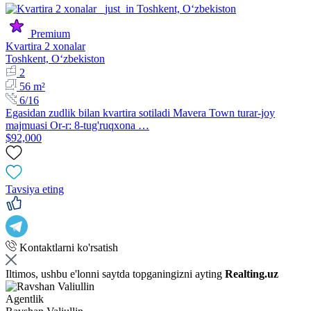
Premium
Kvartira 2 xonalar
Toshkent, Oʻzbekiston
2
56 m²
6/16
Egasidan zudlik bilan kvartira sotiladi Mavera Town turar-joy
majmuasi Or-r: 8-tug'ruqxona …
$92,000
Tavsiya eting
Kontaktlarni ko'rsatish
Iltimos, ushbu e'lonni saytda topganingizni ayting
Realting.uz
Agentlik