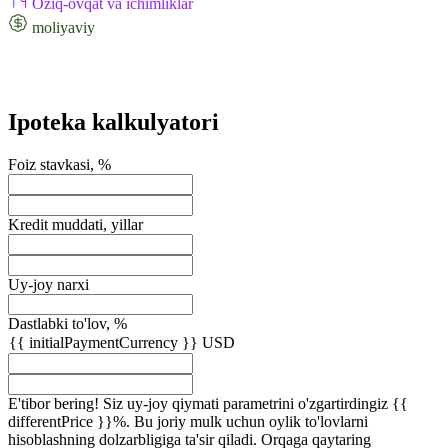
Oziq-ovqat va ichimliklar
moliyaviy
Ipoteka kalkulyatori
Foiz stavkasi, %
Kredit muddati, yillar
Uy-joy narxi
Dastlabki to'lov, %
{{ initialPaymentCurrency }} USD
E'tibor bering! Siz uy-joy qiymati parametrini o'zgartirdingiz {{
differentPrice }}%. Bu joriy mulk uchun oylik to'lovlarni
hisoblashning dolzarbligiga ta'sir qiladi.
Orqaga qaytaring