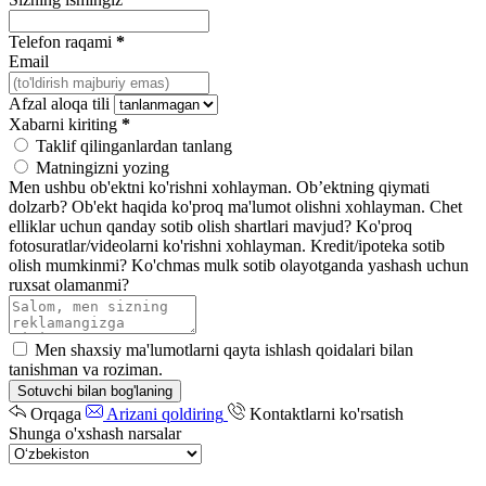
Telefon raqami
*
Email
Afzal aloqa tili
Xabarni kiriting
*
Taklif qilinganlardan tanlang
Matningizni yozing
Men ushbu ob'ektni ko'rishni xohlayman.
Ob’ektning qiymati
dolzarb?
Ob'ekt haqida ko'proq ma'lumot olishni xohlayman.
Chet
elliklar uchun qanday sotib olish shartlari mavjud?
Ko'proq
fotosuratlar/videolarni ko'rishni xohlayman.
Kredit/ipoteka sotib
olish mumkinmi?
Ko'chmas mulk sotib olayotganda yashash uchun
ruxsat olamanmi?
Men shaxsiy ma'lumotlarni qayta ishlash qoidalari bilan
tanishman va roziman.
Sotuvchi bilan bog'laning
Orqaga
Arizani qoldiring
Kontaktlarni ko'rsatish
Shunga o'xshash narsalar