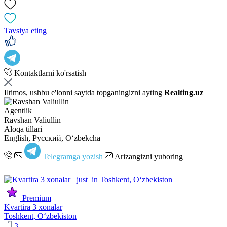
Tavsiya eting
Kontaktlarni ko'rsatish
Iltimos, ushbu e'lonni saytda topganingizni ayting
Realting.uz
Agentlik
Ravshan Valiullin
Aloqa tillari
English, Русский, Oʻzbekcha
Telegramga yozish
Arizangizni yuboring
Premium
Kvartira 3 xonalar
Toshkent, Oʻzbekiston
3