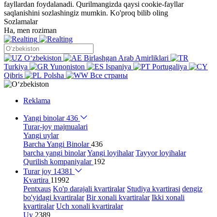
fayllardan foydalanadi. Qurilmangizda qaysi cookie-fayllar
saqlanishini sozlashingiz mumkin.
Ko'proq bilib oling
Sozlamalar
Ha, men roziman
Oʻzbekiston
Birlashgan Arab Amirliklari
Turkiya
Yunoniston
Ispaniya
Portugaliya
Qibris
Polsha
Все страны
Reklama
Yangi binolar
436
Turar-joy majmualari
Yangi uylar
Barcha Yangi Binolar
436
barcha yangi binolar
Yangi loyihalar
Tayyor loyihalar
Qurilish kompaniyalar
192
Turar joy
14381
Kvartira
11992
Pentxaus
Ko'p darajali kvartiralar
Studiya kvartirasi
dengiz
bo'yidagi kvartiralar
Bir xonali kvartiralar
Ikki xonali
kvartiralar
Uch xonali kvartiralar
Uy
2389