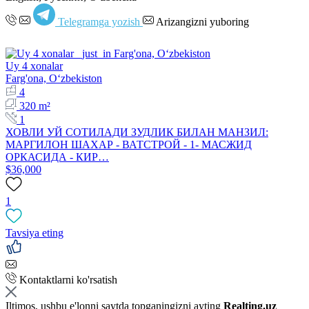
Telegramga yozish
Arizangizni yuboring
Uy 4 xonalar
Farg'ona, Oʻzbekiston
4
320 m²
1
ХОВЛИ УЙ СОТИЛАДИ ЗУДЛИК БИЛАН МАНЗИЛ:
МАРГИЛОН ШАХАР - ВАТСТРОЙ - 1- МАСЖИД
ОРКАСИДА - КИР…
$36,000
1
Tavsiya eting
Kontaktlarni ko'rsatish
Iltimos, ushbu e'lonni saytda topganingizni ayting
Realting.uz