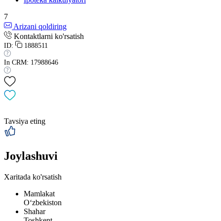
7
Arizani qoldiring
Kontaktlarni ko'rsatish
ID:
1888511
In CRM: 17988646
Tavsiya eting
Joylashuvi
Xaritada ko'rsatish
Mamlakat
Oʻzbekiston
Shahar
Toshkent