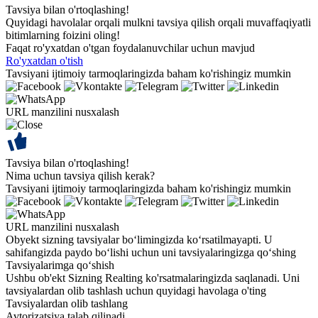
Tavsiya bilan o'rtoqlashing!
Quyidagi havolalar orqali mulkni tavsiya qilish orqali muvaffaqiyatli
bitimlarning foizini oling!
Faqat ro'yxatdan o'tgan foydalanuvchilar uchun mavjud
Ro'yxatdan o'tish
Tavsiyani ijtimoiy tarmoqlaringizda baham ko'rishingiz mumkin
URL manzilini nusxalash
Tavsiya bilan o'rtoqlashing!
Nima uchun tavsiya qilish kerak?
Tavsiyani ijtimoiy tarmoqlaringizda baham ko'rishingiz mumkin
URL manzilini nusxalash
Obyekt sizning tavsiyalar bo‘limingizda ko‘rsatilmayapti. U
sahifangizda paydo bo‘lishi uchun uni tavsiyalaringizga qo‘shing
Tavsiyalarimga qo‘shish
Ushbu ob'ekt Sizning Realting ko'rsatmalaringizda saqlanadi. Uni
tavsiyalardan olib tashlash uchun quyidagi havolaga o'ting
Tavsiyalardan olib tashlang
Avtorizatsiya talab qilinadi