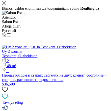
Iltimos, ushbu e'lonni saytda topganingizni ayting
Realting.uz
Agentlik
Salom Estate
Aloqa tillari
Русский
Uy 2 xonalar
Toshkent, Oʻzbekiston
2
48 m²
1
Продаётся дом в старых сергелях из двух комнат, состояние -
среднее, расположен рядом с глав…
$36,500
Tavsiya eting