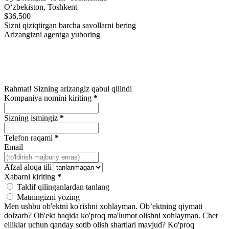
Oʻzbekiston, Toshkent
$36,500
Sizni qiziqtirgan barcha savollarni bering
Arizangizni agentga yuboring
Rahmat! Sizning arizangiz qabul qilindi
Kompaniya nomini kiriting
*
Sizning ismingiz
*
Telefon raqami
*
Email
Afzal aloqa tili
Xabarni kiriting
*
Taklif qilinganlardan tanlang
Matningizni yozing
Men ushbu ob'ektni ko'rishni xohlayman.
Ob’ektning qiymati
dolzarb?
Ob'ekt haqida ko'proq ma'lumot olishni xohlayman.
Chet
elliklar uchun qanday sotib olish shartlari mavjud?
Ko'proq