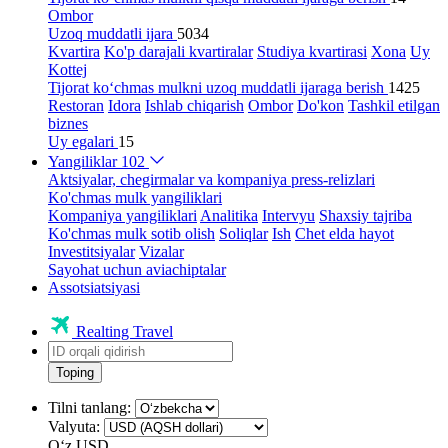
Ombor
Uzoq muddatli ijara
5034
Kvartira
Ko'p darajali kvartiralar
Studiya kvartirasi
Xona
Uy
Kottej
Tijorat ko‘chmas mulkni uzoq muddatli ijaraga berish
1425
Restoran
Idora
Ishlab chiqarish
Ombor
Do'kon
Tashkil etilgan
biznes
Uy egalari
15
Yangiliklar
102
Aktsiyalar, chegirmalar va kompaniya press-relizlari
Ko'chmas mulk yangiliklari
Kompaniya yangiliklari
Analitika
Intervyu
Shaxsiy tajriba
Ko'chmas mulk sotib olish
Soliqlar
Ish
Chet elda hayot
Investitsiyalar
Vizalar
Sayohat uchun aviachiptalar
Assotsiatsiyasi
Realting Travel
Toping
Tilni tanlang:
Valyuta:
Oʻz
USD