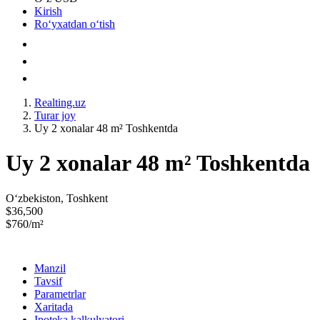
Kirish
Roʻyxatdan oʻtish
Realting.uz
Turar joy
Uy 2 xonalar 48 m² Toshkentda
Uy 2 xonalar 48 m² Toshkentda
Oʻzbekiston, Toshkent
$36,500
$760/m²
Manzil
Tavsif
Parametrlar
Xaritada
Ipoteka kalkulyatori