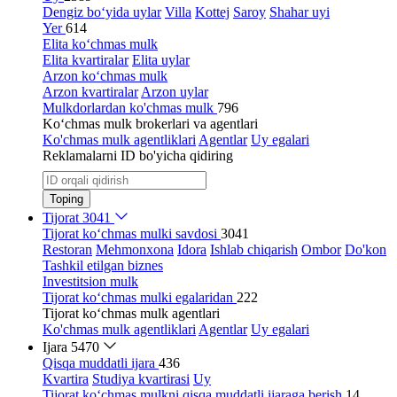
Dengiz bo‘yida uylar
Villa
Kottej
Saroy
Shahar uyi
Yer
614
Elita ko‘chmas mulk
Elita kvartiralar
Elita uylar
Arzon ko‘chmas mulk
Arzon kvartiralar
Arzon uylar
Mulkdorlardan ko'chmas mulk
796
Ko‘chmas mulk brokerlari va agentlari
Ko'chmas mulk agentliklari
Agentlar
Uy egalari
Reklamalarni ID bo'yicha qidiring
Toping
Tijorat
3041
Tijorat ko‘chmas mulki savdosi
3041
Restoran
Mehmonxona
Idora
Ishlab chiqarish
Ombor
Do'kon
Tashkil etilgan biznes
Investitsion mulk
Tijorat ko‘chmas mulki egalaridan
222
Tijorat ko‘chmas mulk agentlari
Ko'chmas mulk agentliklari
Agentlar
Uy egalari
Ijara
5470
Qisqa muddatli ijara
436
Kvartira
Studiya kvartirasi
Uy
Tijorat ko‘chmas mulkni qisqa muddatli ijaraga berish
14