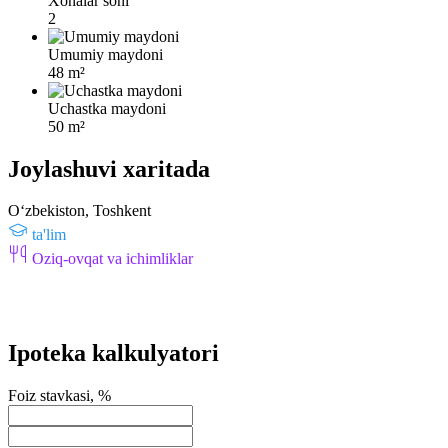
Xonalar soni
2
Umumiy maydoni
48 m²
Uchastka maydoni
50 m²
Joylashuvi xaritada
Oʻzbekiston, Toshkent
ta'lim
Oziq-ovqat va ichimliklar
Ipoteka kalkulyatori
Foiz stavkasi, %