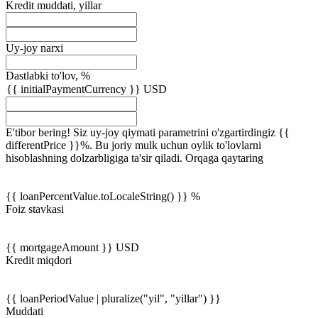
Kredit muddati, yillar
Uy-joy narxi
Dastlabki to'lov, %
{{ initialPaymentCurrency }} USD
E'tibor bering! Siz uy-joy qiymati parametrini o'zgartirdingiz {{
differentPrice }}%. Bu joriy mulk uchun oylik to'lovlarni
hisoblashning dolzarbligiga ta'sir qiladi.
Orqaga qaytaring
{{ loanPercentValue.toLocaleString() }} %
Foiz stavkasi
{{ mortgageAmount }} USD
Kredit miqdori
{{ loanPeriodValue | pluralize("yil", "yillar") }}
Muddati