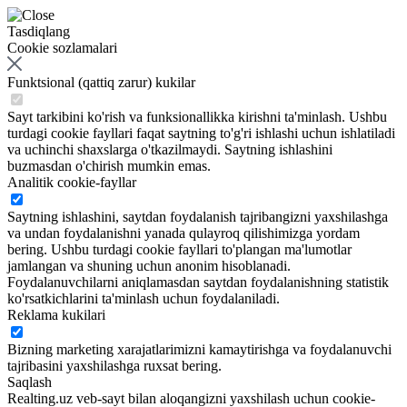
Tasdiqlang
Cookie sozlamalari
Funktsional (qattiq zarur) kukilar
Sayt tarkibini ko'rish va funksionallikka kirishni ta'minlash. Ushbu
turdagi cookie fayllari faqat saytning to'g'ri ishlashi uchun ishlatiladi
va uchinchi shaxslarga o'tkazilmaydi. Saytning ishlashini
buzmasdan o'chirish mumkin emas.
Analitik cookie-fayllar
Saytning ishlashini, saytdan foydalanish tajribangizni yaxshilashga
va undan foydalanishni yanada qulayroq qilishimizga yordam
bering. Ushbu turdagi cookie fayllari to'plangan ma'lumotlar
jamlangan va shuning uchun anonim hisoblanadi.
Foydalanuvchilarni aniqlamasdan saytdan foydalanishning statistik
ko'rsatkichlarini ta'minlash uchun foydalaniladi.
Reklama kukilari
Bizning marketing xarajatlarimizni kamaytirishga va foydalanuvchi
tajribasini yaxshilashga ruxsat bering.
Saqlash
Realting.uz veb-sayt bilan aloqangizni yaxshilash uchun cookie-