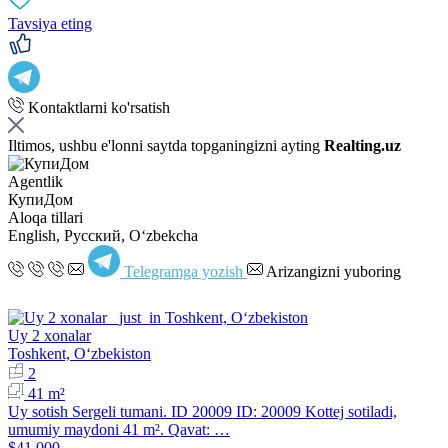
Tavsiya eting
Kontaktlarni ko'rsatish
Iltimos, ushbu e'lonni saytda topganingizni ayting
Realting.uz
Agentlik
КупиДом
Aloqa tillari
English, Русский, Oʻzbekcha
Telegramga yozish
Arizangizni yuboring
Uy 2 xonalar
Toshkent, Oʻzbekiston
2
41 m²
Uy sotish Sergeli tumani. ID 20009 ID: 20009 Kottej sotiladi,
umumiy maydoni 41 m². Qavat: …
$41,000