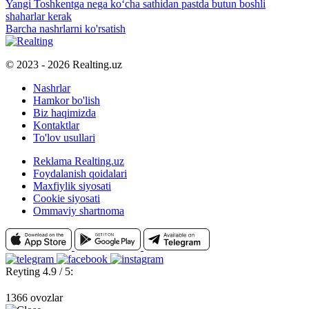
Yangi Toshkentga nega ko‘cha sathidan pastda butun boshli
shaharlar kerak
Barcha nashrlarni ko'rsatish
© 2023 - 2026 Realting.uz
Nashrlar
Hamkor bo'lish
Biz haqimizda
Kontaktlar
To'lov usullari
Reklama Realting.uz
Foydalanish qoidalari
Maxfiylik siyosati
Cookie siyosati
Ommaviy shartnoma
Reyting 4.9 / 5:
1366 ovozlar