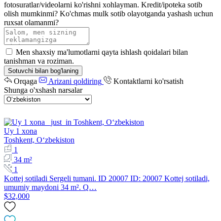
fotosuratlar/videolarni ko'rishni xohlayman.
Kredit/ipoteka sotib
olish mumkinmi?
Ko'chmas mulk sotib olayotganda yashash uchun
ruxsat olamanmi?
Men shaxsiy ma'lumotlarni qayta ishlash qoidalari bilan
tanishman va roziman.
Sotuvchi bilan bog'laning
Orqaga
Arizani qoldiring
Kontaktlarni ko'rsatish
Shunga o'xshash narsalar
Uy 1 xona
Toshkent, Oʻzbekiston
1
34 m²
1
Kottej sotiladi Sergeli tumani. ID 20007 ID: 20007 Kottej sotiladi,
umumiy maydoni 34 m². Q…
$32,000