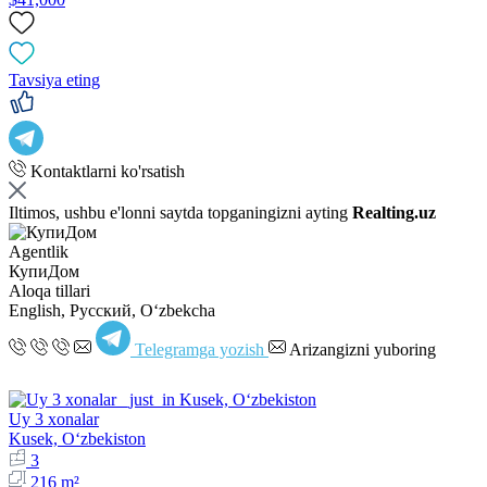
Tavsiya eting
Kontaktlarni ko'rsatish
Iltimos, ushbu e'lonni saytda topganingizni ayting
Realting.uz
Agentlik
КупиДом
Aloqa tillari
English, Русский, Oʻzbekcha
Telegramga yozish
Arizangizni yuboring
Uy 3 xonalar
Kusek, Oʻzbekiston
3
216 m²