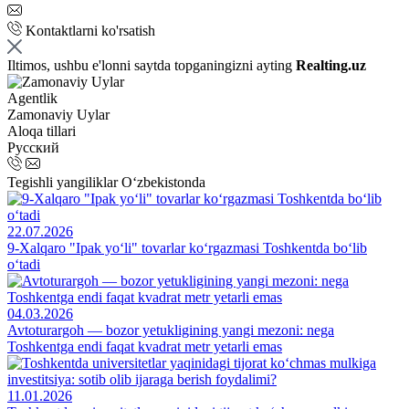
Kontaktlarni ko'rsatish
Iltimos, ushbu e'lonni saytda topganingizni ayting
Realting.uz
Agentlik
Zamonaviy Uylar
Aloqa tillari
Русский
Tegishli yangiliklar O‘zbekistonda
22.07.2026
9-Xalqaro "Ipak yo‘li" tovarlar ko‘rgazmasi Toshkentda bo‘lib
o‘tadi
04.03.2026
Avtoturargoh — bozor yetukligining yangi mezoni: nega
Toshkentga endi faqat kvadrat metr yetarli emas
11.01.2026