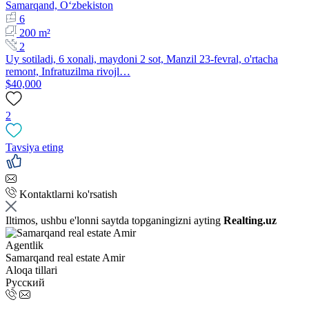
Samarqand, Oʻzbekiston
6
200 m²
2
Uy sotiladi, 6 xonali, maydoni 2 sot, Manzil 23-fevral, o'rtacha
remont, Infratuzilma rivojl…
$40,000
2
Tavsiya eting
Kontaktlarni ko'rsatish
Iltimos, ushbu e'lonni saytda topganingizni ayting
Realting.uz
Agentlik
Samarqand real estate Amir
Aloqa tillari
Русский