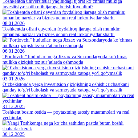
Toshkentda universitetlar yaqinidagi tijorat ko‘chmas mulkiga
investitsiya: sotib olib ijaraga berish foydalimi?
08.01.2026
Toshkentda ofisni qayerdan foydaliroq ijaraga olish mumkin:
tumanlar, narxlar va biznes uchun real imkoniyatlar sharhi
06.01.2026
“Portlovchi” hududlar: nega Jizzax va Surxondaryoda ko‘chmas
mulkka qiziqish tez sur’atlarda oshmoqda
03.01.2026
O‘zbekistonda yerga investitsion qiziqishning oshishi: uchastkani
qanday to‘g‘ri baholash va sarmoyada xatoga yo‘l qo‘ymaslik
31.12.2025
Toshkent bosim ostida — poytaxtning asosiy muammolari va real
yechimlar
30.12.2025