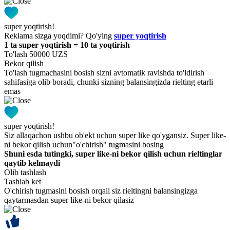
super yoqtirish!
Reklama sizga yoqdimi? Qo'ying
super yoqtirish
1 ta super yoqtirish = 10 ta yoqtirish
To'lash 50000 UZS
Bekor qilish
To'lash tugmachasini bosish sizni avtomatik ravishda to'ldirish
sahifasiga olib boradi, chunki sizning balansingizda rielting etarli
emas
super yoqtirish!
Siz allaqachon ushbu ob'ekt uchun super like qo'ygansiz. Super like-
ni bekor qilish uchun"o'chirish" tugmasini bosing
Shuni esda tutingki, super like-ni bekor qilish uchun rieltinglar
qaytib kelmaydi
Olib tashlash
Tashlab ket
O'chirish tugmasini bosish orqali siz rieltingni balansingizga
qaytarmasdan super like-ni bekor qilasiz