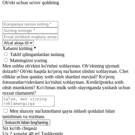
Ob'ekt uchun so'rov qoldiring
Xabarni kiriting
*
Taklif qilinganlardan tanlang
Matningizni yozing
Men ushbu ob'ektni ko'rishni xohlayman.
Ob’ektning qiymati
dolzarb?
Ob'ekt haqida ko'proq ma'lumot olishni xohlayman.
Chet
elliklar uchun qanday sotib olish shartlari mavjud?
Ko'proq
fotosuratlar/videolarni ko'rishni xohlayman.
Kredit/ipoteka sotib
olish mumkinmi?
Ko'chmas mulk sotib olayotganda yashash uchun
ruxsat olamanmi?
Men shaxsiy ma'lumotlarni qayta ishlash qoidalari bilan
tanishman va roziman.
Sotuvchi bilan bog'laning
Siz ko'rib chiqasiz
Uy 2 xonalar 48 m² Toshkentda