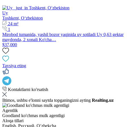
Uy
Toshkent, Oʻzbekiston
24 m²
1
Mirobod tumanida, yashil bozor yaqinida uy sotiladi Uy 0,63 gektar
maydonda, 2 xonali Ko'cha…
$37,000
Tavsiya eting
Kontaktlarni ko'rsatish
Iltimos, ushbu e'lonni saytda topganingizni ayting
Realting.uz
Agentlik
Goodland ko'chmas mulk agentligi
Aloqa tillari
English, Русский, Oʻzbekcha