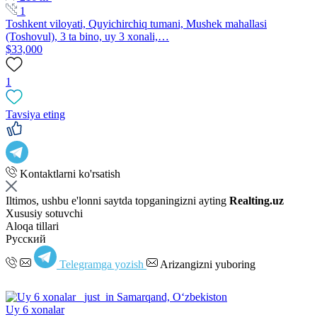
1
Toshkent viloyati, Quyichirchiq tumani, Mushek mahallasi
(Toshovul), 3 ta bino, uy 3 xonali,…
$33,000
1
Tavsiya eting
Kontaktlarni ko'rsatish
Iltimos, ushbu e'lonni saytda topganingizni ayting
Realting.uz
Xususiy sotuvchi
Aloqa tillari
Русский
Telegramga yozish
Arizangizni yuboring
Uy 6 xonalar