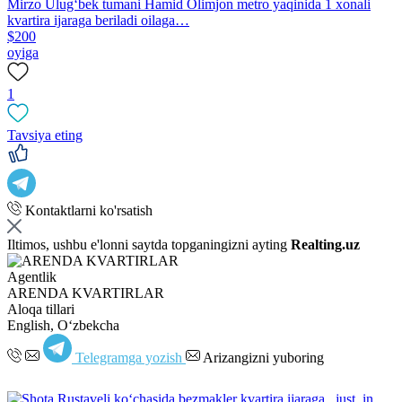
Mirzo Ulugʻbek tumani Hamid Olimjon metro yaqinida 1 xonali
kvartira ijaraga beriladi oilaga…
$200
oyiga
1
Tavsiya eting
Kontaktlarni ko'rsatish
Iltimos, ushbu e'lonni saytda topganingizni ayting
Realting.uz
Agentlik
ARENDA KVARTIRLAR
Aloqa tillari
English, Oʻzbekcha
Telegramga yozish
Arizangizni yuboring