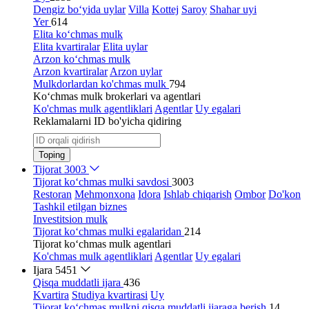
Dengiz bo‘yida uylar
Villa
Kottej
Saroy
Shahar uyi
Yer
614
Elita ko‘chmas mulk
Elita kvartiralar
Elita uylar
Arzon ko‘chmas mulk
Arzon kvartiralar
Arzon uylar
Mulkdorlardan ko'chmas mulk
794
Ko‘chmas mulk brokerlari va agentlari
Ko'chmas mulk agentliklari
Agentlar
Uy egalari
Reklamalarni ID bo'yicha qidiring
Toping
Tijorat
3003
Tijorat ko‘chmas mulki savdosi
3003
Restoran
Mehmonxona
Idora
Ishlab chiqarish
Ombor
Do'kon
Tashkil etilgan biznes
Investitsion mulk
Tijorat ko‘chmas mulki egalaridan
214
Tijorat ko‘chmas mulk agentlari
Ko'chmas mulk agentliklari
Agentlar
Uy egalari
Ijara
5451
Qisqa muddatli ijara
436
Kvartira
Studiya kvartirasi
Uy
Tijorat ko‘chmas mulkni qisqa muddatli ijaraga berish
14