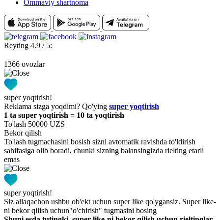
Ommaviy shartnoma
Reyting 4.9 / 5:
1366 ovozlar
super yoqtirish!
Reklama sizga yoqdimi? Qo'ying
super yoqtirish
1 ta super yoqtirish = 10 ta yoqtirish
To'lash 50000 UZS
Bekor qilish
To'lash tugmachasini bosish sizni avtomatik ravishda to'ldirish
sahifasiga olib boradi, chunki sizning balansingizda rielting etarli
emas
super yoqtirish!
Siz allaqachon ushbu ob'ekt uchun super like qo'ygansiz. Super like-
ni bekor qilish uchun"o'chirish" tugmasini bosing
Shuni esda tutingki, super like-ni bekor qilish uchun rieltinglar