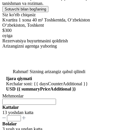
tanishman va roziman.
Sotuvchi bilan bog'laning
Siz ko'rib chiqasiz
Kvartira 1 xona 40 m² Toshkentda, Oʻzbekiston
Oʻzbekiston, Toshkent
$300
oyiga
Rezervatsiya buyurtmasini qoldirish
Arizangizni agentga yuboring
Rahmat! Sizning arizangiz qabul qilindi
Ijara qiymati
Kechalar soni: {{ daysCounterAdditional }}
USD {{ summaryPriceAdditional }}
Mehmonlar
Kattalar
13 yoshdan katta
Bolalar
3 yosh va undan katta