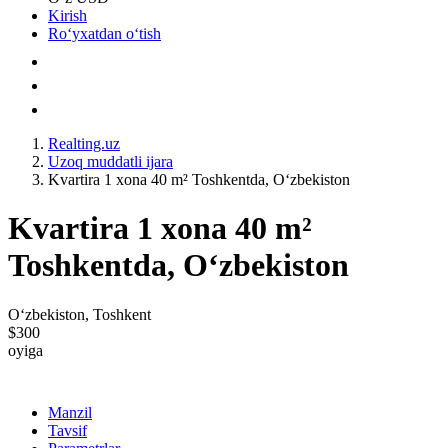
Kirish
Roʻyxatdan oʻtish
Realting.uz
Uzoq muddatli ijara
Kvartira 1 xona 40 m² Toshkentda, Oʻzbekiston
Kvartira 1 xona 40 m²
Toshkentda, Oʻzbekiston
Oʻzbekiston, Toshkent
$300
oyiga
Manzil
Tavsif