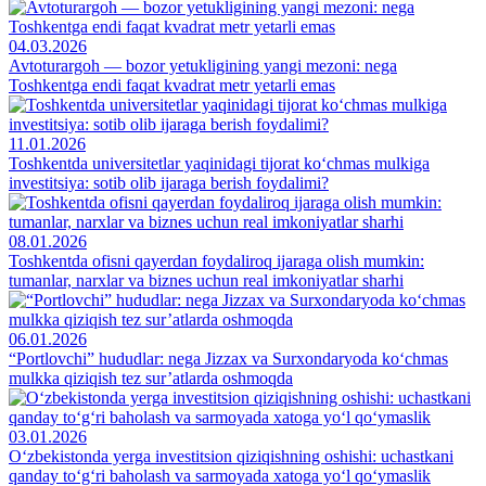
04.03.2026
Avtoturargoh — bozor yetukligining yangi mezoni: nega
Toshkentga endi faqat kvadrat metr yetarli emas
11.01.2026
Toshkentda universitetlar yaqinidagi tijorat ko‘chmas mulkiga
investitsiya: sotib olib ijaraga berish foydalimi?
08.01.2026
Toshkentda ofisni qayerdan foydaliroq ijaraga olish mumkin:
tumanlar, narxlar va biznes uchun real imkoniyatlar sharhi
06.01.2026
“Portlovchi” hududlar: nega Jizzax va Surxondaryoda ko‘chmas
mulkka qiziqish tez sur’atlarda oshmoqda
03.01.2026
O‘zbekistonda yerga investitsion qiziqishning oshishi: uchastkani
qanday to‘g‘ri baholash va sarmoyada xatoga yo‘l qo‘ymaslik