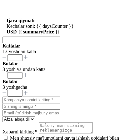
Ijara qiymati
Kechalar soni: {{ daysCounter }}
USD {{ summaryPrice }}
Kattalar
13 yoshdan katta
Bolalar
3 yosh va undan katta
Bolalar
3 yoshgacha
Xabarni kiriting
*
Men shaxsiy ma'lumotlarni qayta ishlash qoidalari bilan