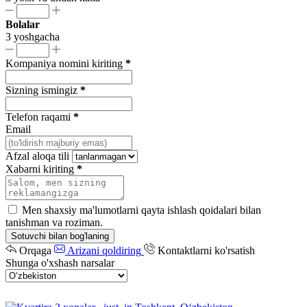
Bolalar
3 yoshgacha
Kompaniya nomini kiriting
*
Sizning ismingiz
*
Telefon raqami
*
Email
Afzal aloqa tili
Xabarni kiriting
*
Men shaxsiy ma'lumotlarni qayta ishlash qoidalari bilan
tanishman va roziman.
Sotuvchi bilan bog'laning
Orqaga
Arizani qoldiring
Kontaktlarni ko'rsatish
Shunga o'xshash narsalar