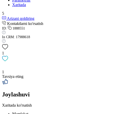
Parametrlar
Xaritada
5
Arizani qoldiring
Kontaktlarni ko'rsatish
ID:
1888551
In CRM: 17988618
1
1
Tavsiya eting
Joylashuvi
Xaritada ko'rsatish
Mamlakat