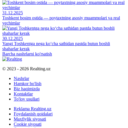
31.12.2025
Toshkent bosim ostida — poytaxtning asosiy muammolari va real
yechimlar
30.12.2025
Yangi Toshkentga nega ko‘cha sathidan pastda butun boshli
shaharlar kerak
Barcha nashrlarni ko'rsatish
© 2023 - 2026 Realting.uz
Nashrlar
Hamkor bo'lish
Biz haqimizda
Kontaktlar
To'lov usullari
Reklama Realting.uz
Foydalanish qoidalari
Maxfiylik siyosati
Cookie siyosati