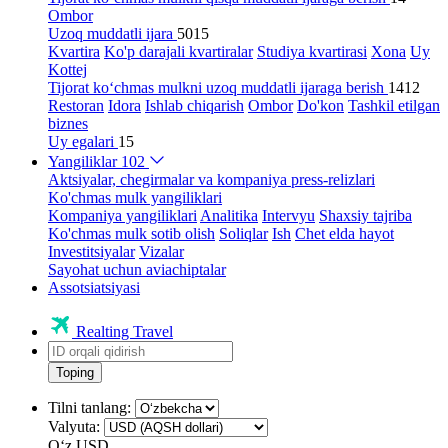
Ombor
Uzoq muddatli ijara
5015
Kvartira
Ko'p darajali kvartiralar
Studiya kvartirasi
Xona
Uy
Kottej
Tijorat ko‘chmas mulkni uzoq muddatli ijaraga berish
1412
Restoran
Idora
Ishlab chiqarish
Ombor
Do'kon
Tashkil etilgan
biznes
Uy egalari
15
Yangiliklar
102
Aktsiyalar, chegirmalar va kompaniya press-relizlari
Ko'chmas mulk yangiliklari
Kompaniya yangiliklari
Analitika
Intervyu
Shaxsiy tajriba
Ko'chmas mulk sotib olish
Soliqlar
Ish
Chet elda hayot
Investitsiyalar
Vizalar
Sayohat uchun aviachiptalar
Assotsiatsiyasi
Realting Travel
Toping
Tilni tanlang:
Valyuta:
Oʻz
USD