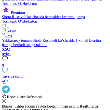
Premium
Shota Rustaveli koʻchasida bezmakler kvartira ijaraga
Toshkent, Oʻzbekiston
1
58 m²
2/8
Yakkasaroy tumani Shota Rustaveli koʻchasida 1 xonali kvartira
ijaraga beriladi oilaga talab…
$292
oyiga
8
Tavsiya eting
Kontaktlarni ko'rsatish
Iltimos, ushbu e'lonni saytda topganingizni ayting
Realting.uz