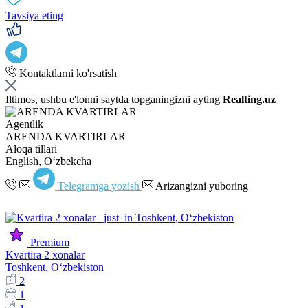
Tavsiya eting
Kontaktlarni ko'rsatish
Iltimos, ushbu e'lonni saytda topganingizni ayting
Realting.uz
Agentlik
ARENDA KVARTIRLAR
Aloqa tillari
English, Oʻzbekcha
Telegramga yozish
Arizangizni yuboring
Premium
Kvartira 2 xonalar
Toshkent, Oʻzbekiston
2
1