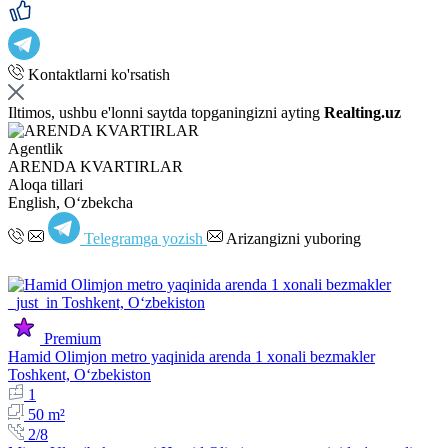
Kontaktlarni ko'rsatish
Iltimos, ushbu e'lonni saytda topganingizni ayting
Realting.uz
Agentlik
ARENDA KVARTIRLAR
Aloqa tillari
English, Oʻzbekcha
Telegramga yozish
Arizangizni yuboring
Premium
Hamid Olimjon metro yaqinida arenda 1 xonali bezmakler
Toshkent, Oʻzbekiston
1
50 m²
2/8