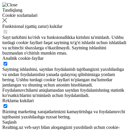
Tasdiqlang
Cookie sozlamalari
Funktsional (qattiq zarur) kukilar
Sayt tarkibini ko'rish va funksionallikka kirishni ta'minlash. Ushbu
turdagi cookie fayllari faqat saytning to'g'ri ishlashi uchun ishlatiladi
va uchinchi shaxslarga o'tkazilmaydi. Saytning ishlashini
buzmasdan o'chirish mumkin emas.
Analitik cookie-fayllar
Saytning ishlashini, saytdan foydalanish tajribangizni yaxshilashga
va undan foydalanishni yanada qulayroq qilishimizga yordam
bering. Ushbu turdagi cookie fayllari to'plangan ma'lumotlar
jamlangan va shuning uchun anonim hisoblanadi.
Foydalanuvchilarni aniqlamasdan saytdan foydalanishning statistik
ko'rsatkichlarini ta'minlash uchun foydalaniladi.
Reklama kukilari
Bizning marketing xarajatlarimizni kamaytirishga va foydalanuvchi
tajribasini yaxshilashga ruxsat bering.
Saqlash
Realting.uz veb-sayt bilan aloqangizni yaxshilash uchun cookie-