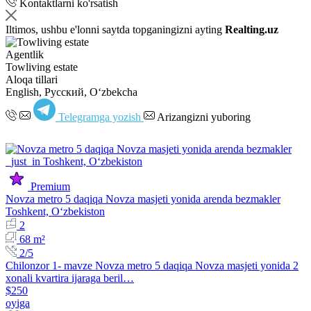
Kontaktlarni ko'rsatish
Iltimos, ushbu e'lonni saytda topganingizni ayting
Realting.uz
Agentlik
Towliving estate
Aloqa tillari
English, Русский, Oʻzbekcha
Telegramga yozish
Arizangizni yuboring
Premium
Novza metro 5 daqiqa Novza masjeti yonida arenda bezmakler
Toshkent, Oʻzbekiston
2
68 m²
2/5
Chilonzor 1- mavze Novza metro 5 daqiqa Novza masjeti yonida 2
xonali kvartira ijaraga beril…
$250
oyiga