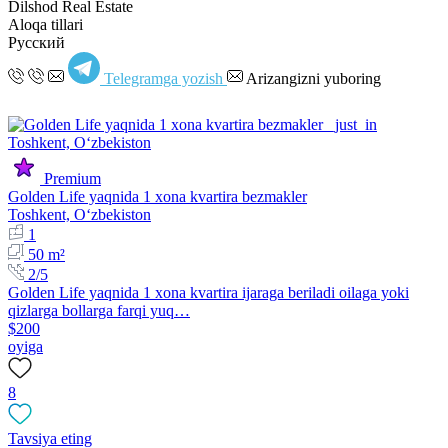
Dilshod Real Estate
Aloqa tillari
Русский
Telegramga yozish
Arizangizni yuboring
Premium
Golden Life yaqnida 1 xona kvartira bezmakler
Toshkent, Oʻzbekiston
1
50 m²
2/5
Golden Life yaqnida 1 xona kvartira ijaraga beriladi oilaga yoki
qizlarga bollarga farqi yuq…
$200
oyiga
8
Tavsiya eting