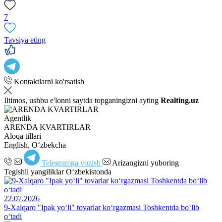
7
Tavsiya eting
Kontaktlarni ko'rsatish
Iltimos, ushbu e'lonni saytda topganingizni ayting
Realting.uz
Agentlik
ARENDA KVARTIRLAR
Aloqa tillari
English, Oʻzbekcha
Telegramga yozish
Arizangizni yuboring
Tegishli yangiliklar O‘zbekistonda
22.07.2026
9-Xalqaro "Ipak yo‘li" tovarlar ko‘rgazmasi Toshkentda bo‘lib
o‘tadi