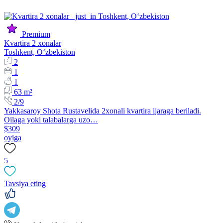
Premium
Kvartira 2 xonalar
Toshkent, Oʻzbekiston
2
1
1
63 m²
2/9
Yakkasaroy Shota Rustavelida 2xonali kvartira ijaraga beriladi.
Oilaga yoki talabalarga uzo…
$309
oyiga
5
Tavsiya eting