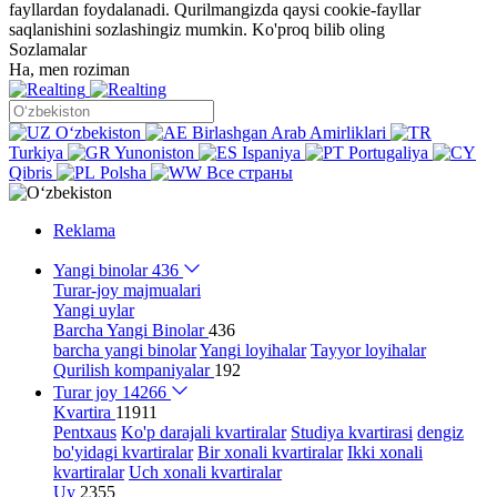
fayllardan foydalanadi. Qurilmangizda qaysi cookie-fayllar
saqlanishini sozlashingiz mumkin.
Ko'proq bilib oling
Sozlamalar
Ha, men roziman
Oʻzbekiston
Birlashgan Arab Amirliklari
Turkiya
Yunoniston
Ispaniya
Portugaliya
Qibris
Polsha
Все страны
Reklama
Yangi binolar
436
Turar-joy majmualari
Yangi uylar
Barcha Yangi Binolar
436
barcha yangi binolar
Yangi loyihalar
Tayyor loyihalar
Qurilish kompaniyalar
192
Turar joy
14266
Kvartira
11911
Pentxaus
Ko'p darajali kvartiralar
Studiya kvartirasi
dengiz
bo'yidagi kvartiralar
Bir xonali kvartiralar
Ikki xonali
kvartiralar
Uch xonali kvartiralar
Uy
2355