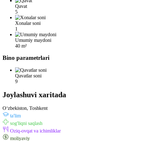
Qavat
5
Xonalar soni
1
Umumiy maydoni
40 m²
Bino parametrlari
Qavatlar soni
9
Joylashuvi xaritada
Oʻzbekiston, Toshkent
ta'lim
sog'liqni saqlash
Oziq-ovqat va ichimliklar
moliyaviy