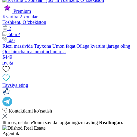
Premium
Kvartira 2 xonalar
Toshkent, Oʻzbekiston
2
60 m²
4/9
Riezi massivida Tuyxona Umon faqat Oilaga kvartira ijaraga oling
Qo'shimcha ma'lumot uchun q…
$449
oyiga
Tavsiya eting
Kontaktlarni ko'rsatish
Iltimos, ushbu e'lonni saytda topganingizni ayting
Realting.uz
Agentlik