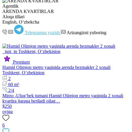
Agentlik
ARENDA KVARTIRLAR
Aloqa tillari
English, Oʻzbekcha
Telegramga yozish
Arizangizni yuboring
Premium
Hamid Olimjon metro yaqinida arenda bezmakler 2 xonali
Toshkent, Oʻzbekiston
2
60 m²
2/4
Mirzo -Ulugʻbek tumani Hamid Olimjon metro yaqinida 2 xonali
kvartira ijaraga beriladi oilag…
$250
oyiga
6