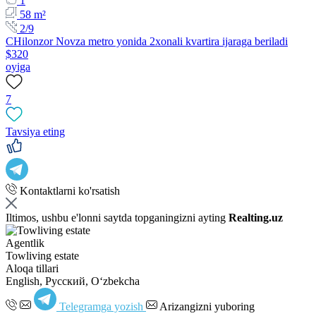
1
58 m²
2/9
CHilonzor Novza metro yonida 2xonali kvartira ijaraga beriladi
$320
oyiga
7
Tavsiya eting
Kontaktlarni ko'rsatish
Iltimos, ushbu e'lonni saytda topganingizni ayting
Realting.uz
Agentlik
Towliving estate
Aloqa tillari
English, Русский, Oʻzbekcha
Telegramga yozish
Arizangizni yuboring