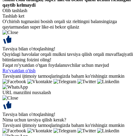
qaytib kelmaydi
Olib tashlash
Tashlab ket
O'chirish tugmasini bosish orqali siz rieltingni balansingizga
qaytarmasdan super like-ni bekor qilasiz
Tavsiya bilan o'rtoqlashing!
Quyidagi havolalar orqali mulkni tavsiya qilish orqali muvaffaqiyatli
bitimlarning foizini oling!
Faqat ro'yxatdan o'tgan foydalanuvchilar uchun mavjud
Ro'yxatdan o'tish
Tavsiyani ijtimoiy tarmoqlaringizda baham ko'rishingiz mumkin
URL manzilini nusxalash
Tavsiya bilan o'rtoqlashing!
Nima uchun tavsiya qilish kerak?
Tavsiyani ijtimoiy tarmoqlaringizda baham ko'rishingiz mumkin