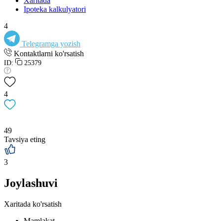
Xaritada
Ipoteka kalkulyatori
4
Telegramga yozish
Kontaktlarni ko'rsatish
ID:
25379
4
49
Tavsiya eting
3
Joylashuvi
Xaritada ko'rsatish
Mamlakat