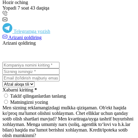
Hozir oching
Yopadi 7 soat 43 daqiqa
Telegramga yozish
Arizani qoldiring
Arizani qoldiring
Xabarni kiriting
*
Taklif qilinganlardan tanlang
Matningizni yozing
Men sizning reklamangizdagi mulkka qiziqaman.
Ob'ekt haqida
ko'proq ma'lumot olishni xohlayman.
Chet elliklar uchun qanday
sotib olish shartlari mavjud?
Men kvartiraga/uyga tashrif buyurishni
xohlayman.
Menga umumiy narx (soliq, agentlik toʻlovi va h.k.lar
bilan) haqida maʼlumot berishni xohlayman.
Kredit/ipoteka sotib
olish mumkinmi?