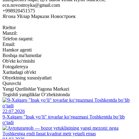
ecn.novostroyka@gmail.com
+998920451575
Ягона Уйлар Маркази Новостроек
Rieltor
Manzil:
Telefon raqami:
Email:
Hamkor agenti
Boshqa ma'lumotlar
Ob'ekt ko'rinishi
Fotogalereya
Xaritadagi ob'ekt
Obyektning xususiyatlari
Quruvchi
Yangi Qurilishlar Yagona Markazi
Tegishli yangiliklar O‘zbekistonda
22.07.2026
9-Xalqaro "Ipak yo‘li" tovarlar ko‘rgazmasi Toshkentda bo‘lib
o‘tadi