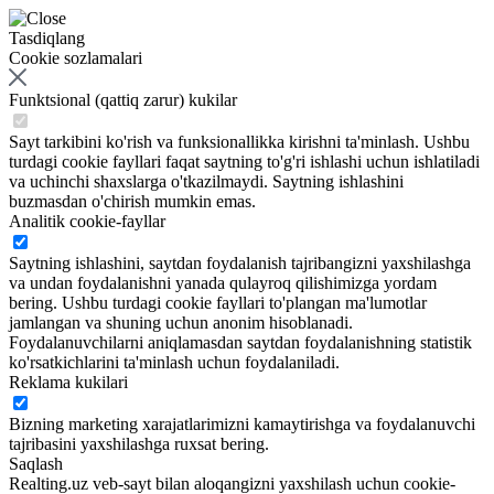
Tasdiqlang
Cookie sozlamalari
Funktsional (qattiq zarur) kukilar
Sayt tarkibini ko'rish va funksionallikka kirishni ta'minlash. Ushbu
turdagi cookie fayllari faqat saytning to'g'ri ishlashi uchun ishlatiladi
va uchinchi shaxslarga o'tkazilmaydi. Saytning ishlashini
buzmasdan o'chirish mumkin emas.
Analitik cookie-fayllar
Saytning ishlashini, saytdan foydalanish tajribangizni yaxshilashga
va undan foydalanishni yanada qulayroq qilishimizga yordam
bering. Ushbu turdagi cookie fayllari to'plangan ma'lumotlar
jamlangan va shuning uchun anonim hisoblanadi.
Foydalanuvchilarni aniqlamasdan saytdan foydalanishning statistik
ko'rsatkichlarini ta'minlash uchun foydalaniladi.
Reklama kukilari
Bizning marketing xarajatlarimizni kamaytirishga va foydalanuvchi
tajribasini yaxshilashga ruxsat bering.
Saqlash
Realting.uz veb-sayt bilan aloqangizni yaxshilash uchun cookie-