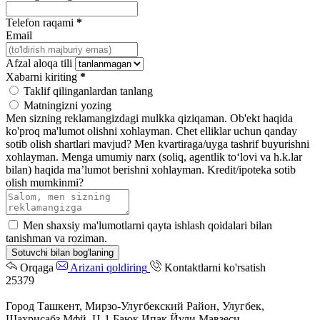
Telefon raqami
*
Email
Afzal aloqa tili
Xabarni kiriting
*
Taklif qilinganlardan tanlang
Matningizni yozing
Men sizning reklamangizdagi mulkka qiziqaman.
Ob'ekt haqida
ko'proq ma'lumot olishni xohlayman.
Chet elliklar uchun qanday
sotib olish shartlari mavjud?
Men kvartiraga/uyga tashrif buyurishni
xohlayman.
Menga umumiy narx (soliq, agentlik toʻlovi va h.k.lar
bilan) haqida maʼlumot berishni xohlayman.
Kredit/ipoteka sotib
olish mumkinmi?
Men shaxsiy ma'lumotlarni qayta ishlash qoidalari bilan
tanishman va roziman.
Sotuvchi bilan bog'laning
Orqaga
Arizani qoldiring
Kontaktlarni ko'rsatish
25379
Город Ташкент, Мирзо-Улугбекский Район, Улугбек,
Шахрисабз Мфй, Ц-1 Баюк Ипак Йули Мавзеси,