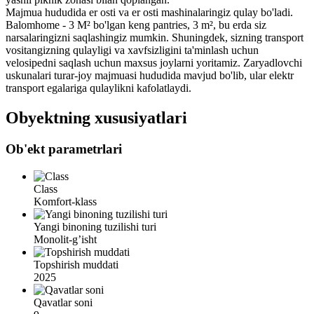
Majmua hududida er osti va er osti mashinalaringiz qulay bo'ladi.
Balomhome - 3 M² bo'lgan keng pantries, 3 m², bu erda siz
narsalaringizni saqlashingiz mumkin. Shuningdek, sizning transport
vositangizning qulayligi va xavfsizligini ta'minlash uchun
velosipedni saqlash uchun maxsus joylarni yoritamiz. Zaryadlovchi
uskunalari turar-joy majmuasi hududida mavjud bo'lib, ular elektr
transport egalariga qulaylikni kafolatlaydi.
Obyektning xususiyatlari
Ob'ekt parametrlari
Class
Komfort-klass
Yangi binoning tuzilishi turi
Monolit-g’isht
Topshirish muddati
2025
Qavatlar soni