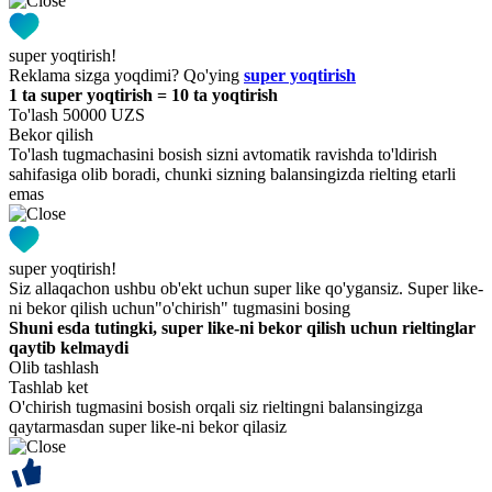
super yoqtirish!
Reklama sizga yoqdimi? Qo'ying
super yoqtirish
1 ta super yoqtirish = 10 ta yoqtirish
To'lash 50000 UZS
Bekor qilish
To'lash tugmachasini bosish sizni avtomatik ravishda to'ldirish
sahifasiga olib boradi, chunki sizning balansingizda rielting etarli
emas
super yoqtirish!
Siz allaqachon ushbu ob'ekt uchun super like qo'ygansiz. Super like-
ni bekor qilish uchun"o'chirish" tugmasini bosing
Shuni esda tutingki, super like-ni bekor qilish uchun rieltinglar
qaytib kelmaydi
Olib tashlash
Tashlab ket
O'chirish tugmasini bosish orqali siz rieltingni balansingizga
qaytarmasdan super like-ni bekor qilasiz