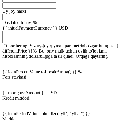
Uy-joy narxi
Dastlabki to'lov, %
{{ initialPaymentCurrency }} USD
E'tibor bering! Siz uy-joy qiymati parametrini o'zgartirdingiz {{
differentPrice }}%. Bu joriy mulk uchun oylik to'lovlarni
hisoblashning dolzarbligiga ta'sir qiladi.
Orqaga qaytaring
{{ loanPercentValue.toLocaleString() }} %
Foiz stavkasi
{{ mortgageAmount }} USD
Kredit miqdori
{{ loanPeriodValue | pluralize("yil", "yillar") }}
Muddati