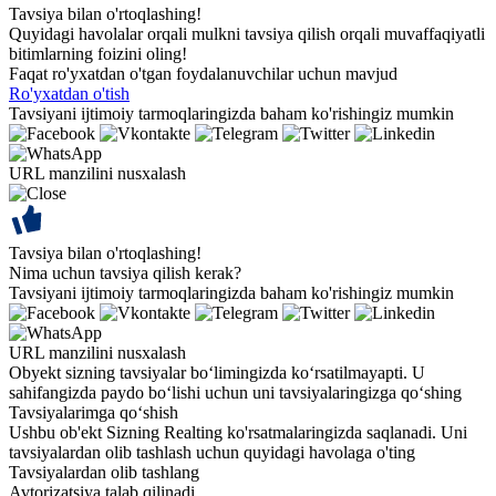
Tavsiya bilan o'rtoqlashing!
Quyidagi havolalar orqali mulkni tavsiya qilish orqali muvaffaqiyatli
bitimlarning foizini oling!
Faqat ro'yxatdan o'tgan foydalanuvchilar uchun mavjud
Ro'yxatdan o'tish
Tavsiyani ijtimoiy tarmoqlaringizda baham ko'rishingiz mumkin
URL manzilini nusxalash
Tavsiya bilan o'rtoqlashing!
Nima uchun tavsiya qilish kerak?
Tavsiyani ijtimoiy tarmoqlaringizda baham ko'rishingiz mumkin
URL manzilini nusxalash
Obyekt sizning tavsiyalar bo‘limingizda ko‘rsatilmayapti. U
sahifangizda paydo bo‘lishi uchun uni tavsiyalaringizga qo‘shing
Tavsiyalarimga qo‘shish
Ushbu ob'ekt Sizning Realting ko'rsatmalaringizda saqlanadi. Uni
tavsiyalardan olib tashlash uchun quyidagi havolaga o'ting
Tavsiyalardan olib tashlang
Avtorizatsiya talab qilinadi