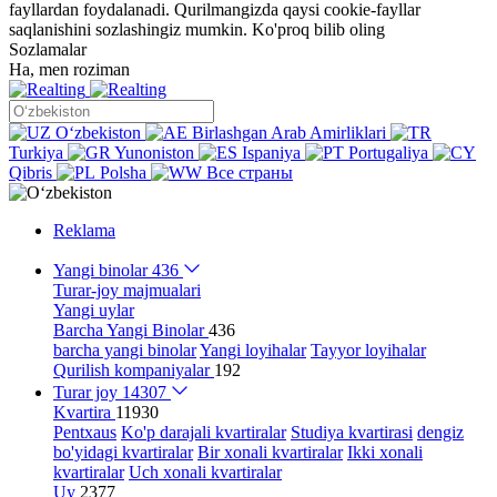
fayllardan foydalanadi. Qurilmangizda qaysi cookie-fayllar
saqlanishini sozlashingiz mumkin.
Ko'proq bilib oling
Sozlamalar
Ha, men roziman
Oʻzbekiston
Birlashgan Arab Amirliklari
Turkiya
Yunoniston
Ispaniya
Portugaliya
Qibris
Polsha
Все страны
Reklama
Yangi binolar
436
Turar-joy majmualari
Yangi uylar
Barcha Yangi Binolar
436
barcha yangi binolar
Yangi loyihalar
Tayyor loyihalar
Qurilish kompaniyalar
192
Turar joy
14307
Kvartira
11930
Pentxaus
Ko'p darajali kvartiralar
Studiya kvartirasi
dengiz
bo'yidagi kvartiralar
Bir xonali kvartiralar
Ikki xonali
kvartiralar
Uch xonali kvartiralar
Uy
2377