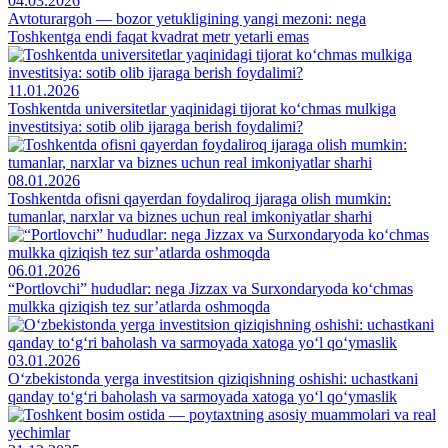
04.03.2026
Avtoturargoh — bozor yetukligining yangi mezoni: nega
Toshkentga endi faqat kvadrat metr yetarli emas
11.01.2026
Toshkentda universitetlar yaqinidagi tijorat ko‘chmas mulkiga
investitsiya: sotib olib ijaraga berish foydalimi?
08.01.2026
Toshkentda ofisni qayerdan foydaliroq ijaraga olish mumkin:
tumanlar, narxlar va biznes uchun real imkoniyatlar sharhi
06.01.2026
“Portlovchi” hududlar: nega Jizzax va Surxondaryoda ko‘chmas
mulkka qiziqish tez sur’atlarda oshmoqda
03.01.2026
O‘zbekistonda yerga investitsion qiziqishning oshishi: uchastkani
qanday to‘g‘ri baholash va sarmoyada xatoga yo‘l qo‘ymaslik