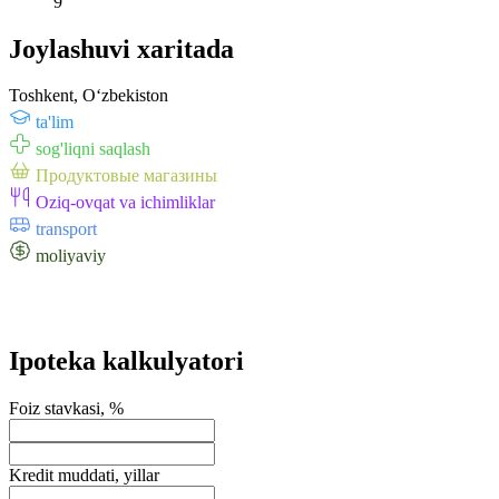
9
Joylashuvi xaritada
Toshkent, Oʻzbekiston
ta'lim
sog'liqni saqlash
Продуктовые магазины
Oziq-ovqat va ichimliklar
transport
moliyaviy
Ipoteka kalkulyatori
Foiz stavkasi, %
Kredit muddati, yillar