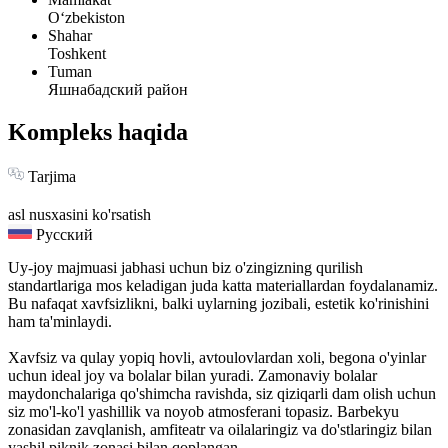
Oʻzbekiston
Shahar
Toshkent
Tuman
Яшнабадский район
Kompleks haqida
Tarjima
asl nusxasini ko'rsatish
Русский
Uy-joy majmuasi jabhasi uchun biz o'zingizning qurilish
standartlariga mos keladigan juda katta materiallardan foydalanamiz.
Bu nafaqat xavfsizlikni, balki uylarning jozibali, estetik ko'rinishini
ham ta'minlaydi.
Xavfsiz va qulay yopiq hovli, avtoulovlardan xoli, begona o'yinlar
uchun ideal joy va bolalar bilan yuradi. Zamonaviy bolalar
maydonchalariga qo'shimcha ravishda, siz qiziqarli dam olish uchun
siz mo'l-ko'l yashillik va noyob atmosferani topasiz. Barbekyu
zonasidan zavqlanish, amfiteatr va oilalaringiz va do'stlaringiz bilan
yashil piknik zonasi bilan qoplangan.