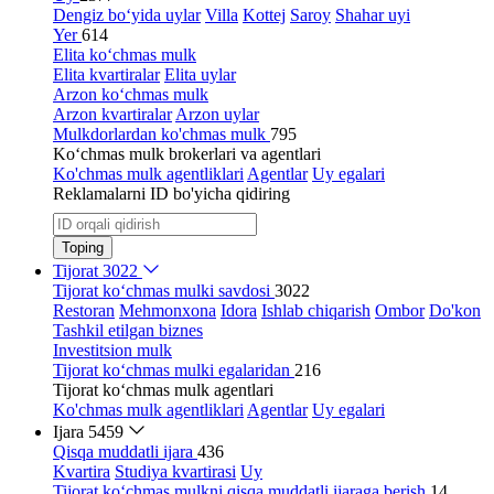
Dengiz bo‘yida uylar
Villa
Kottej
Saroy
Shahar uyi
Yer
614
Elita ko‘chmas mulk
Elita kvartiralar
Elita uylar
Arzon ko‘chmas mulk
Arzon kvartiralar
Arzon uylar
Mulkdorlardan ko'chmas mulk
795
Ko‘chmas mulk brokerlari va agentlari
Ko'chmas mulk agentliklari
Agentlar
Uy egalari
Reklamalarni ID bo'yicha qidiring
Toping
Tijorat
3022
Tijorat ko‘chmas mulki savdosi
3022
Restoran
Mehmonxona
Idora
Ishlab chiqarish
Ombor
Do'kon
Tashkil etilgan biznes
Investitsion mulk
Tijorat ko‘chmas mulki egalaridan
216
Tijorat ko‘chmas mulk agentlari
Ko'chmas mulk agentliklari
Agentlar
Uy egalari
Ijara
5459
Qisqa muddatli ijara
436
Kvartira
Studiya kvartirasi
Uy
Tijorat ko‘chmas mulkni qisqa muddatli ijaraga berish
14