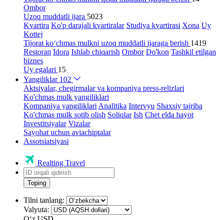
Ombor
Uzoq muddatli ijara
5023
Kvartira
Ko'p darajali kvartiralar
Studiya kvartirasi
Xona
Uy
Kottej
Tijorat ko‘chmas mulkni uzoq muddatli ijaraga berish
1419
Restoran
Idora
Ishlab chiqarish
Ombor
Do'kon
Tashkil etilgan
biznes
Uy egalari
15
Yangiliklar
102
Aktsiyalar, chegirmalar va kompaniya press-relizlari
Ko'chmas mulk yangiliklari
Kompaniya yangiliklari
Analitika
Intervyu
Shaxsiy tajriba
Ko'chmas mulk sotib olish
Soliqlar
Ish
Chet elda hayot
Investitsiyalar
Vizalar
Sayohat uchun aviachiptalar
Assotsiatsiyasi
Realting Travel
Toping
Tilni tanlang:
Valyuta:
Oʻz
USD