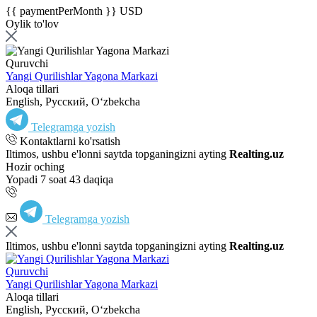
{{ paymentPerMonth }} USD
Oylik to'lov
Quruvchi
Yangi Qurilishlar Yagona Markazi
Aloqa tillari
English, Русский, Oʻzbekcha
Telegramga yozish
Kontaktlarni ko'rsatish
Iltimos, ushbu e'lonni saytda topganingizni ayting
Realting.uz
Hozir oching
Yopadi 7 soat 43 daqiqa
Telegramga yozish
Iltimos, ushbu e'lonni saytda topganingizni ayting
Realting.uz
Quruvchi
Yangi Qurilishlar Yagona Markazi
Aloqa tillari
English, Русский, Oʻzbekcha