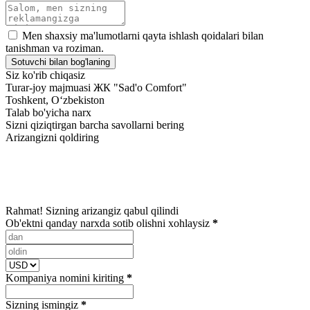
Men shaxsiy ma'lumotlarni qayta ishlash qoidalari bilan
tanishman va roziman.
Sotuvchi bilan bog'laning
Siz ko'rib chiqasiz
Turar-joy majmuasi ЖК "Sad'o Comfort"
Toshkent, Oʻzbekiston
Talab bo'yicha narx
Sizni qiziqtirgan barcha savollarni bering
Arizangizni qoldiring
Rahmat! Sizning arizangiz qabul qilindi
Ob'ektni qanday narxda sotib olishni xohlaysiz
*
Kompaniya nomini kiriting
*
Sizning ismingiz
*