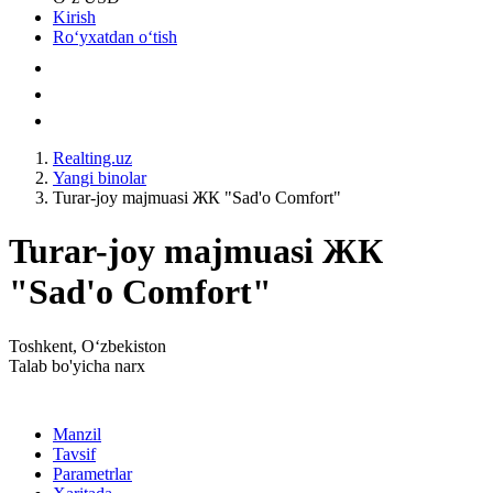
Kirish
Roʻyxatdan oʻtish
Realting.uz
Yangi binolar
Turar-joy majmuasi ЖК "Sad'o Comfort"
Turar-joy majmuasi ЖК
"Sad'o Comfort"
Toshkent, Oʻzbekiston
Talab bo'yicha narx
Manzil
Tavsif
Parametrlar