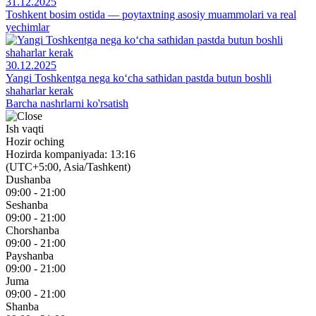
31.12.2025
Toshkent bosim ostida — poytaxtning asosiy muammolari va real
yechimlar
30.12.2025
Yangi Toshkentga nega ko‘cha sathidan pastda butun boshli
shaharlar kerak
Barcha nashrlarni ko'rsatish
Ish vaqti
Hozir oching
Hozirda kompaniyada: 13:16
(UTC+5:00, Asia/Tashkent)
Dushanba
09:00 - 21:00
Seshanba
09:00 - 21:00
Chorshanba
09:00 - 21:00
Payshanba
09:00 - 21:00
Juma
09:00 - 21:00
Shanba