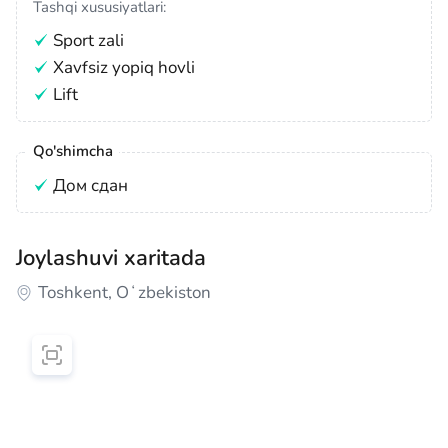
Tashqi xususiyatlari:
Sport zali
Xavfsiz yopiq hovli
Lift
Qo'shimcha
Дом сдан
Joylashuvi xaritada
Toshkent, Oʻzbekiston