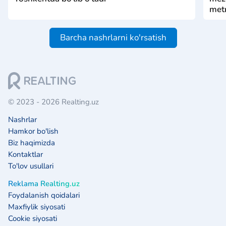
metr
Barcha nashrlarni ko'rsatish
© 2023 - 2026 Realting.uz
Nashrlar
Hamkor bo'lish
Biz haqimizda
Kontaktlar
To'lov usullari
Reklama Realting.uz
Foydalanish qoidalari
Maxfiylik siyosati
Cookie siyosati