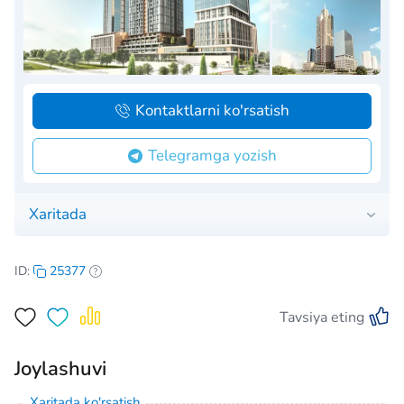
Kontaktlarni ko'rsatish
Telegramga yozish
Xaritada
ID:
25377
Tavsiya eting
Joylashuvi
Xaritada ko'rsatish