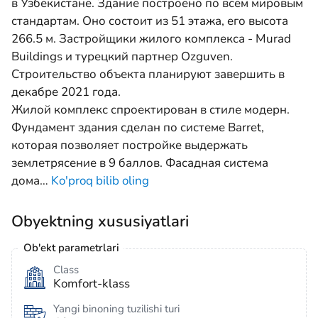
в Узбекистане. Здание построено по всем мировым
стандартам. Оно состоит из 51 этажа, его высота
266.5 м. Застройщики жилого комплекса - Murad
Buildings и турецкий партнер Ozguven.
Строительство объекта планируют завершить в
декабре 2021 года.
Жилой комплекс спроектирован в стиле модерн.
Фундамент здания сделан по системе Barret,
которая позволяет постройке выдержать
землетрясение в 9 баллов. Фасадная система
дома
…
Ko'proq bilib oling
Obyektning xususiyatlari
Ob'ekt parametrlari
Class
Komfort-klass
Yangi binoning tuzilishi turi