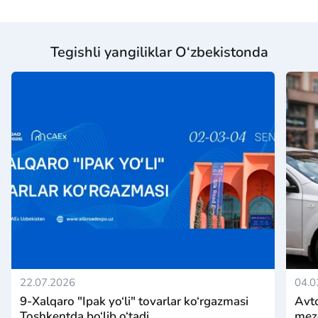
Tegishli yangiliklar O‘zbekistonda
22.07.2026
04.0
9-Xalqaro "Ipak yo‘li" tovarlar ko‘rgazmasi
Avto
Toshkentda bo‘lib o‘tadi
mezo