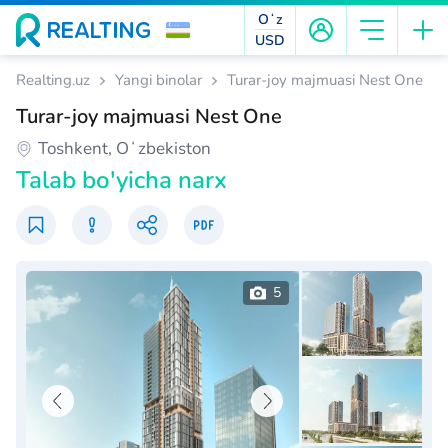
Oʻz
USD
Realting.uz
Yangi binolar
Turar-joy majmuasi Nest One
Turar-joy majmuasi Nest One
Toshkent, Oʻzbekiston
Talab bo'yicha narx
5