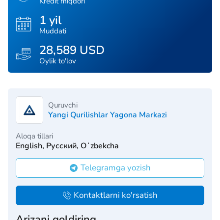
Kredit miqdori
1 yil
Muddati
28,589 USD
Oylik to'lov
Quruvchi
Yangi Qurilishlar Yagona Markazi
Aloqa tillari
English, Русский, Oʻzbekcha
Telegramga yozish
Kontaktlarni ko'rsatish
Arizani qoldiring