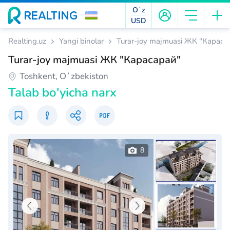
Oʻz
USD
Realting.uz
Yangi binolar
Turar-joy majmuasi ЖК "Караса
Turar-joy majmuasi ЖК "Карасарай"
Toshkent, Oʻzbekiston
Talab bo'yicha narx
8