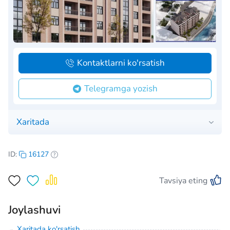
Kontaktlarni ko'rsatish
Telegramga yozish
Xaritada
ID:
16127
Tavsiya eting
Joylashuvi
Xaritada ko'rsatish