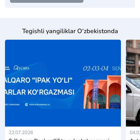
Tegishli yangiliklar O‘zbekistonda
22.07.2026
04.0