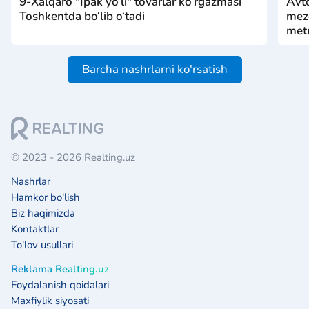
9-Xalqaro "Ipak yo‘li" tovarlar ko‘rgazmasi
Avto
Toshkentda bo‘lib o‘tadi
mezo
metr
Barcha nashrlarni ko'rsatish
© 2023 - 2026 Realting.uz
Nashrlar
Hamkor bo'lish
Biz haqimizda
Kontaktlar
To'lov usullari
Reklama Realting.uz
Foydalanish qoidalari
Maxfiylik siyosati