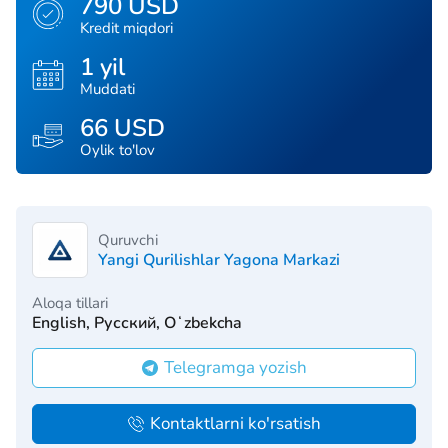
790 USD
Kredit miqdori
1 yil
Muddati
66 USD
Oylik to'lov
Quruvchi
Yangi Qurilishlar Yagona Markazi
Aloqa tillari
English, Русский, Oʻzbekcha
Telegramga yozish
Kontaktlarni ko'rsatish