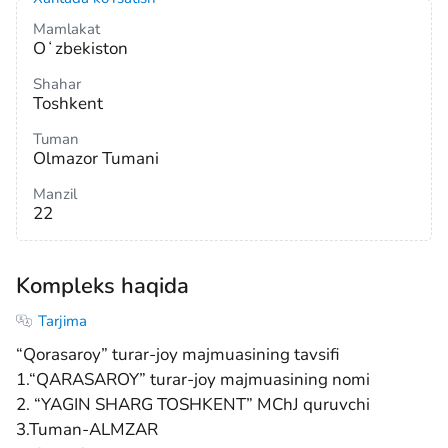
Mamlakat
Oʻzbekiston
Shahar
Toshkent
Tuman
Olmazor Tumani
Manzil
22
Kompleks haqida
Tarjima
“Qorasaroy” turar-joy majmuasining tavsifi
1.“QARASAROY” turar-joy majmuasining nomi
2. “YAGIN SHARG TOSHKENT” MChJ quruvchi
3.Tuman-ALMZAR