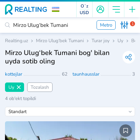
Oʻz
USD
1
Metro
Realting.uz
Mirzo Ulug‘bek Tumani
Turar joy
Uy
Bog
Mirzo Ulug‘bek Tumani bog' bilan
uyda sotib oling
kottejlar
62
taunhausslar
3
Uy
Tozalash
4 ob'ekt topildi