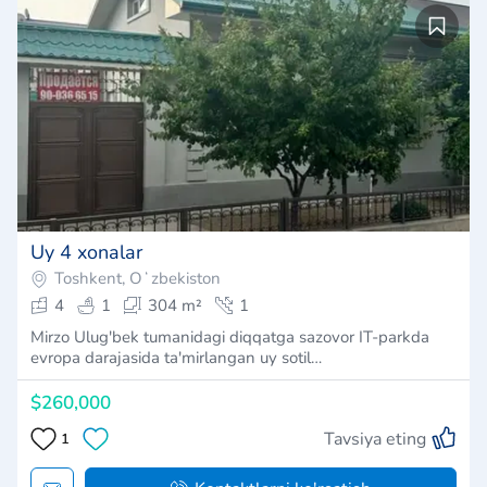
Uy 4 xonalar
Toshkent, Oʻzbekiston
4
1
304 m²
1
Mirzo Ulug'bek tumanidagi diqqatga sazovor IT-parkda
evropa darajasida ta'mirlangan uy sotil…
$260,000
Tavsiya eting
1