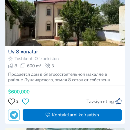
Uy 8 xonalar
Toshkent, Oʻzbekiston
8
600 m²
3
Продается дом в благосостоятельной махалле в
районе Луначарского, земля 8 соток от собственн…
$600,000
Tavsiya eting
2
Kontaktlarni ko'rsatish