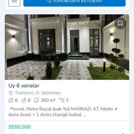
Kontaktlarni ko'rsatish
Uy 6 xonalar
Toshkent, Oʻzbekiston
6
6
360 m²
2
📍evrod, Metro Buyuk Ipak Yuli MARKAZI: XT. Nikitin ✔
dona Acres + 1 Acres changli hudud …
$550,000