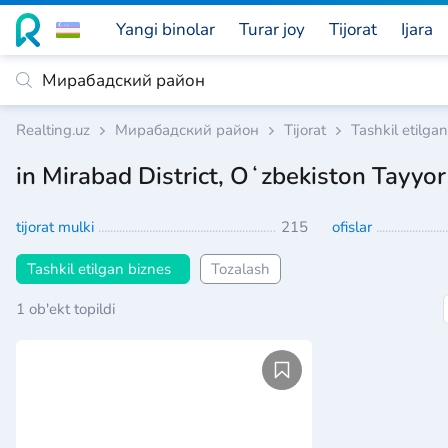
Yangi binolar
Turar joy
Tijorat
Ijara
Realting.uz
Мирабадский район
Tijorat
Tashkil etilga
in Mirabad District, Oʻzbekiston Tayyor
tijorat mulki
215
ofislar
Tashkil etilgan biznes
Tozalash
1 ob'ekt topildi