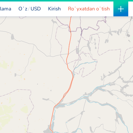
lama
Oʻz
USD
Kirish
Roʻyxatdan oʻtish