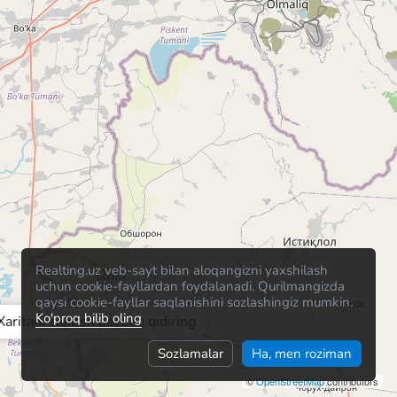
Realting.uz veb-sayt bilan aloqangizni yaxshilash
uchun cookie-fayllardan foydalanadi. Qurilmangizda
qaysi cookie-fayllar saqlanishini sozlashingiz mumkin.
Ko'proq bilib oling
Xaritani siljitish paytida qidiring
Sozlamalar
Ha, men roziman
©
OpenStreetMap
contributors