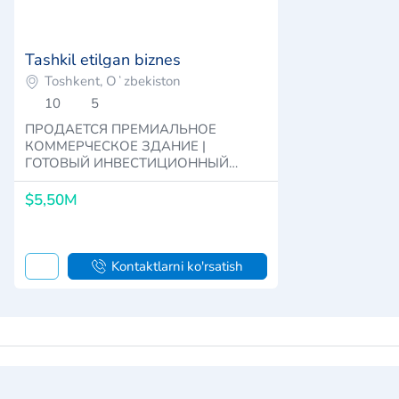
Tashkil etilgan biznes
Toshkent, Oʻzbekiston
10
5
ПРОДАЕТСЯ ПРЕМИАЛЬНОЕ
КОММЕРЧЕСКОЕ ЗДАНИЕ |
ГОТОВЫЙ ИНВЕСТИЦИОННЫЙ
ПРОЕКТ🌟 🌟Адрес: Мираба…
$5,50M
Kontaktlarni ko'rsatish