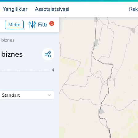
Yangiliklar
Assotsiatsiyasi
Rek
Filtr
1
Metro
n biznes
 biznes
4