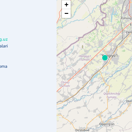
+
−
g.uz
lari
noma