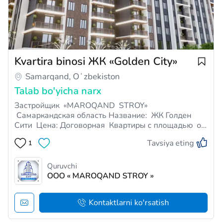
Kvartira binosi ЖК «Golden City»
Samarqand, Oʻzbekiston
Talab bo'yicha narx
Застройщик «MAROQAND STROY»
Самаркандская область Название: ЖК Голден
Сити Цена: Договорная Квартиры с площадью от
41-43 кв.м 65-68 кв.м до 85-89 кв.м 105-110 кв.м
Tavsiya eting
1
Тип оплаты: Ипотека 100% оплата Срок сдачи:
Готовая квартира (кадастром) Отделка: готовая Тип
строения: Ки…
Quruvchi
ООО « MAROQAND STROY »
Kontaktlarni ko'rsatish