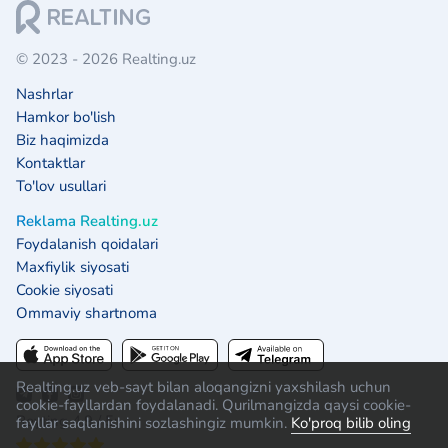
© 2023 - 2026 Realting.uz
Nashrlar
Hamkor bo'lish
Biz haqimizda
Kontaktlar
To'lov usullari
Reklama Realting.uz
Foydalanish qoidalari
Maxfiylik siyosati
Cookie siyosati
Ommaviy shartnoma
Realting.uz veb-sayt bilan aloqangizni yaxshilash uchun
cookie-fayllardan foydalanadi. Qurilmangizda qaysi cookie-
Reyting 4.9 / 5:
fayllar saqlanishini sozlashingiz mumkin.
Ko'proq bilib oling