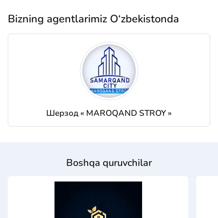
Bizning agentlarimiz O‘zbekistonda
Шерзод « MAROQAND STROY »
Boshqa quruvchilar