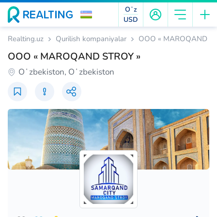
Oʻz
USD
Realting.uz
Qurilish kompaniyalar
ООО « MAROQAND ST
ООО « MAROQAND STROY »
Oʻzbekiston, Oʻzbekiston