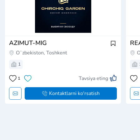
AZIMUT-MIG
RE
Oʻzbekiston, Toshkent
O
1
Tavsiya eting
1
Kontaktlarni ko'rsatish