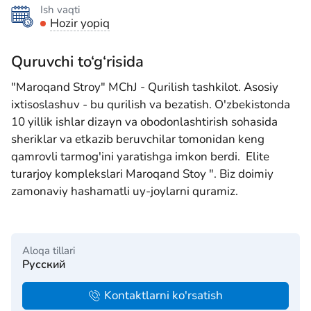
Ish vaqti
Hozir yopiq
Quruvchi to‘g‘risida
"Maroqand Stroy" MChJ - Qurilish tashkilot. Asosiy
ixtisoslashuv - bu qurilish va bezatish. O'zbekistonda
10 yillik ishlar dizayn va obodonlashtirish sohasida
sheriklar va etkazib beruvchilar tomonidan keng
qamrovli tarmog'ini yaratishga imkon berdi. Elite
turarjoy komplekslari Maroqand Stoy ". Biz doimiy
zamonaviy hashamatli uy-joylarni quramiz.
Aloqa tillari
Русский
Kontaktlarni ko'rsatish