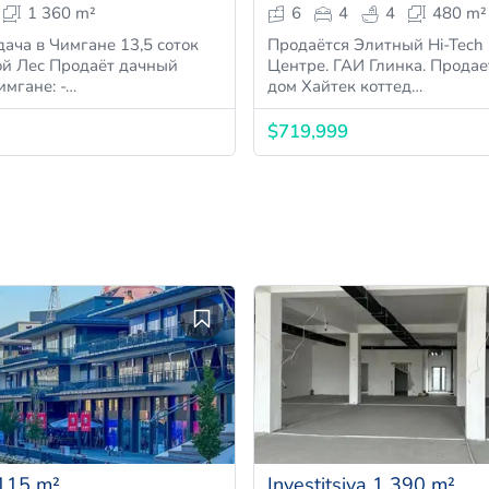
1 360 m²
6
4
4
480 m²
дача в Чимгане 13,5 соток
Продаётся Элитный Hi-Tech
даёт дачный
Центре. ГАИ Глинка. Продается новый
имгане: -…
дом Хайтек коттед…
$719,999
115 m²
Investitsiya 1 390 m²