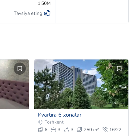
1,50M
Tavsiya eting
Kvartira 6 xonalar
Toshkent
6
3
3
250 m²
16/22