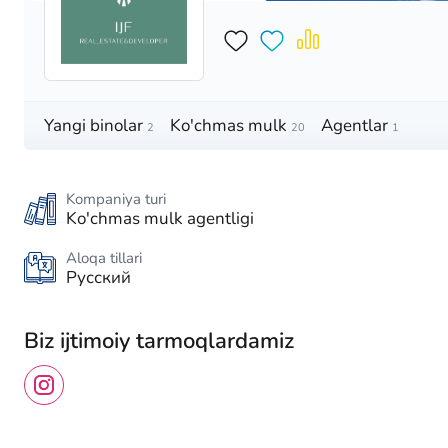
Yangi binolar
Ko'chmas mulk
Agentlar
2
20
1
Kompaniya turi
Ko'chmas mulk agentligi
Aloqa tillari
Русский
Biz ijtimoiy tarmoqlardamiz