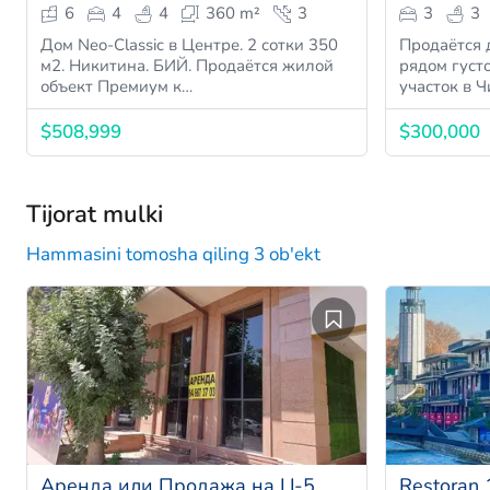
6
4
4
360 m²
3
3
3
Дом Neo-Classic в Центре. 2 сотки 350
Продаётся 
м2. Никитина. БИЙ. Продаётся жилой
рядом густой Лес Про
объект Премиум к…
участок в Ч
$508,999
$300,000
Tijorat mulki
Hammasini tomosha qiling 3 ob'ekt
Аренда или Продажа на Ц-5.
Restoran 