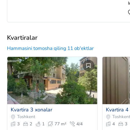
I
Kvartiralar
Hammasini tomosha qiling 11 ob'ektlar
Kvartira 3 xonalar
Kvartira 4
Toshkent
Toshken
3
2
1
77 m²
4/4
4
3