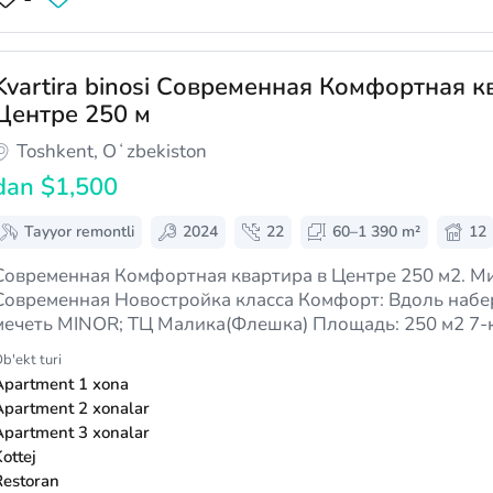
Kvartira binosi Современная Комфортная к
Центре 250 м
Toshkent, Oʻzbekiston
dan
$1,500
Tayyor remontli
2024
22
60–1 390 m²
12
Современная Комфортная квартира в Центре 250 м2. М
Современная Новостройка класса Комфорт: Вдоль набе
мечеть MINOR; ТЦ Малика(Флешка) Площадь: 250 м2 7-к
сан узлов (раздельных) Проект модно изменить Высотка
b'ekt turi
Прекрасный вид…
Apartment 1 xona
Apartment 2 xonalar
Apartment 3 xonalar
ottej
Restoran