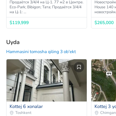
Продаётся 3/4/4 на Ц-1. 77 м2 в Центре.
Новостройк
Eco-Park; Bibigon; Тата; Продаётся 3/4/4
House 140 м2: 
на Ц-1: …
новостройк
$119,999
$265,000
Uyda
Hammasini tomosha qiling 3 ob'ekt
Kottej 6 xonalar
Kottej 3 y
Toshkent
Chimgan