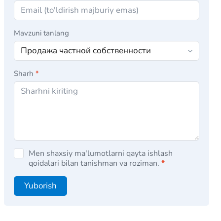
Mavzuni tanlang
Sharh
*
Men shaxsiy ma'lumotlarni qayta ishlash
qoidalari bilan tanishman va roziman.
*
Yuborish