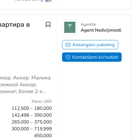
вартира в
Agentlik
Agent Nedvijimosti
Arizangizni yuboring
Kontaktlarni ko'rsatish
инор. Анхор. Малика
режной Анхор;
омнат; более 2-х
 из 22-х этажей
Narxi,
USD
112,500 – 180,000
142,498 – 390,000
265,000 – 375,000
300,000 – 719,999
450,000