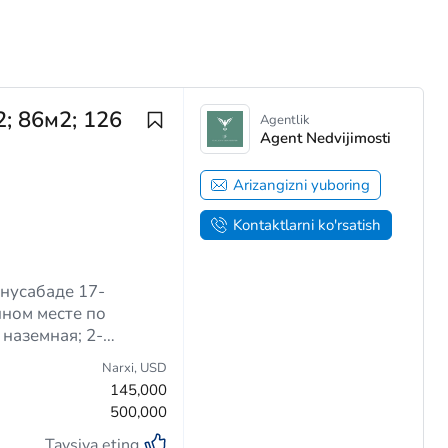
; 86м2; 126
Agentlik
Agent Nedvijimosti
Arizangizni yuboring
Kontaktlarni ko'rsatish
нусабаде 17-
Narxi,
USD
145,000
500,000
Tavsiya eting