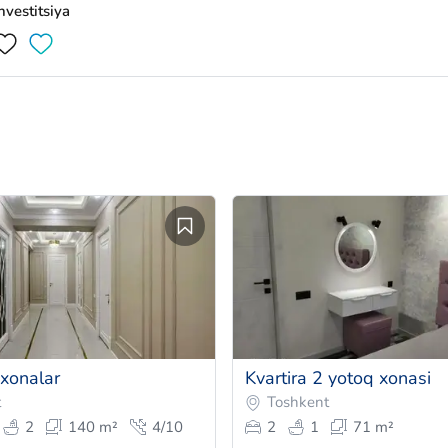
nvestitsiya
 xonalar
Kvartira 2 yotoq xonasi
t
Toshkent
2
140 m²
4/10
2
1
71 m²