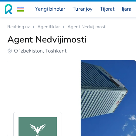
Yangi binolar
Turar joy
Tijorat
Ijara
Realting.uz
Agentliklar
Agent Nedvijimosti
Agent Nedvijimosti
Oʻzbekiston, Toshkent