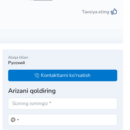
Tavsiya eting
Aloqa tillari
Русский
Kontaktlarni ko'rsatish
Arizani qoldiring