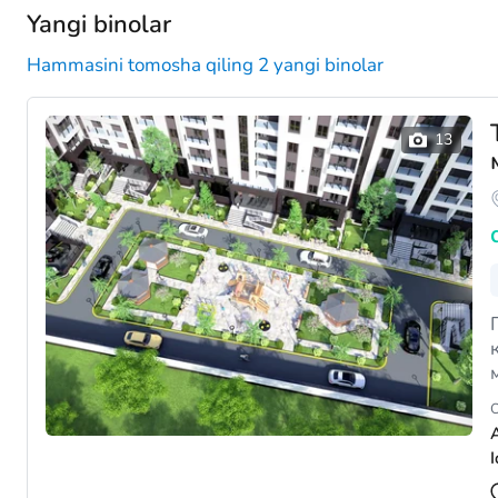
Yangi binolar
Hammasini tomosha qiling 2 yangi binolar
кв
м
дв
O
I