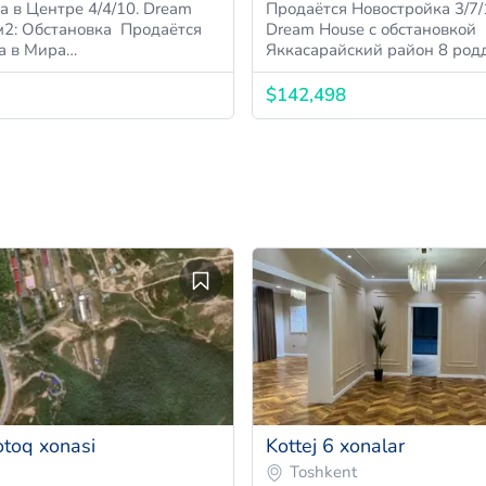
а в Центре 4/4/10. Dream
Продаётся Новостройка 3/7/
Обстановка Продаётся
Dream House с обстановкой
а в Мира…
Яккасарайский район 8 род
$142,498
otoq xonasi
Kottej 6 xonalar
Toshkent