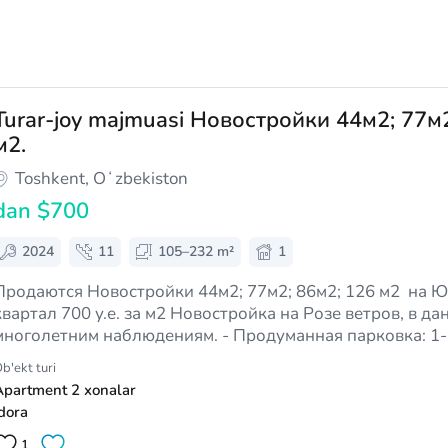
Turar-joy majmuasi Новостройки 44м2; 77м2
м2.
Toshkent, Oʻzbekiston
dan
$700
2024
11
105–232 m²
1
Продаются Новостройки 44м2; 77м2; 86м2; 126 м2 на Ю
артал 700 у.е. за м2 Новостройка на Розе ветров, в данном месте по
ноголетним наблюдениям. - Продуманная парковка: 1- наземная; 2-
ухуровневая подземная - 2 лифта (грузовой; пассажирский) - Просторные
b'ekt turi
подъезды: 4…
Apartment 2 xonalar
dora
1