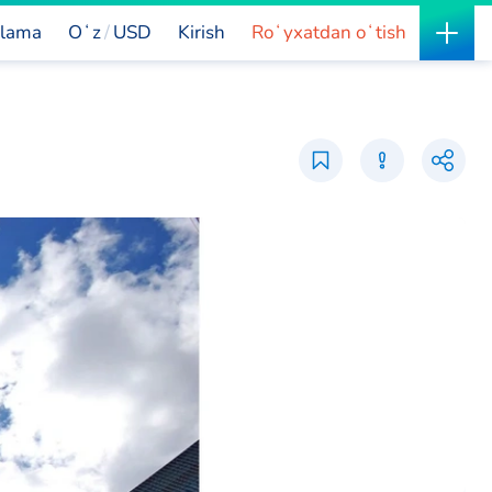
lama
Oʻz
USD
Kirish
Roʻyxatdan oʻtish