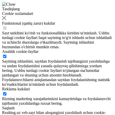
Tasdiqlang
Cookie sozlamalari
Funktsional (qattiq zarur) kukilar
Sayt tarkibini ko'rish va funksionallikka kirishni ta'minlash. Ushbu
turdagi cookie fayllari faqat saytning to'g'ri ishlashi uchun ishlatiladi
va uchinchi shaxslarga o'tkazilmaydi. Saytning ishlashini
buzmasdan o'chirish mumkin emas.
Analitik cookie-fayllar
Saytning ishlashini, saytdan foydalanish tajribangizni yaxshilashga
va undan foydalanishni yanada qulayroq qilishimizga yordam
bering. Ushbu turdagi cookie fayllari to'plangan ma'lumotlar
jamlangan va shuning uchun anonim hisoblanadi.
Foydalanuvchilarni aniqlamasdan saytdan foydalanishning statistik
ko'rsatkichlarini ta'minlash uchun foydalaniladi.
Reklama kukilari
Bizning marketing xarajatlarimizni kamaytirishga va foydalanuvchi
tajribasini yaxshilashga ruxsat bering.
Saqlash
Realting.uz veb-sayt bilan aloqangizni yaxshilash uchun cookie-