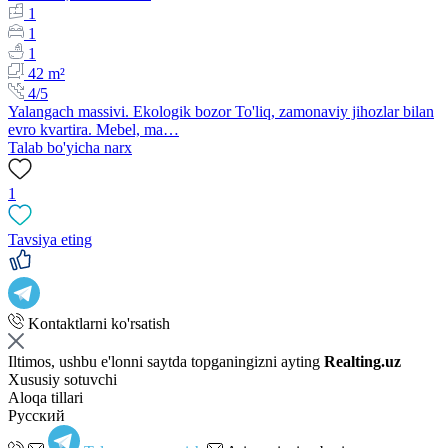
1
1
1
42 m²
4/5
Yalangach massivi. Ekologik bozor To'liq, zamonaviy jihozlar bilan
evro kvartira. Mebel, ma…
Talab bo'yicha narx
1
Tavsiya eting
Kontaktlarni ko'rsatish
Iltimos, ushbu e'lonni saytda topganingizni ayting
Realting.uz
Xususiy sotuvchi
Aloqa tillari
Русский