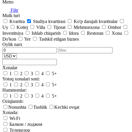
Metro
Filtr
Mulk turi
Kvartira
Studiya kvartirasi
Ko'p darajali kvartiralar
Uy
Kottej
Villa
Tijorat
Mehmonxona
Ombor
Investitsiya
Ishlab chiqarish
Idora
Restoran
Xona
Do'kon
Yer
Tashkil etilgan biznes
Oylik narx
Xonalar
1
2
3
4
5+
Yotoq xonalari soni:
1
2
3
4
5+
Hammomlar:
1
2
3
4
5+
Oziqlanish:
Nonushta
Tushlik
Kechki ovqat
Xonada:
Wi-Fi
Балкон / лоджия
Телевизор