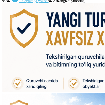
Telegramga yozish
Arizangizni yuboring