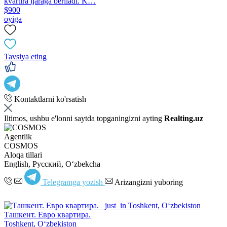
kvartira ijaraga beriladi. K…
$900
oyiga
Tavsiya eting
Kontaktlarni ko'rsatish
Iltimos, ushbu e'lonni saytda topganingizni ayting
Realting.uz
Agentlik
COSMOS
Aloqa tillari
English, Русский, Oʻzbekcha
Telegramga yozish
Arizangizni yuboring
Ташкент. Евро квартира.
Toshkent, Oʻzbekiston