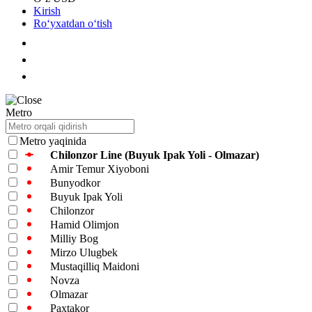
Kirish
Roʻyxatdan oʻtish
Metro
Metro yaqinida
Chilonzor Line (Buyuk Ipak Yoli - Olmazar)
Amir Temur Xiyoboni
Bunyodkor
Buyuk Ipak Yoli
Chilonzor
Hamid Olimjon
Milliy Bog
Mirzo Ulugbek
Mustaqilliq Maidoni
Novza
Olmazar
Paxtakor