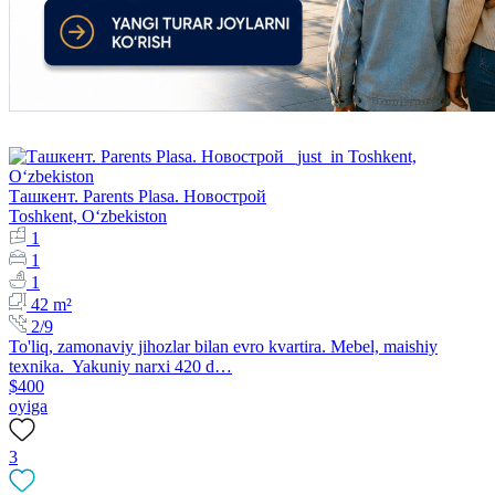
Ташкент. Parents Plasa. Новострой
Toshkent, Oʻzbekiston
1
1
1
42 m²
2/9
To'liq, zamonaviy jihozlar bilan evro kvartira. Mebel, maishiy
texnika. Yakuniy narxi 420 d…
$400
oyiga
3