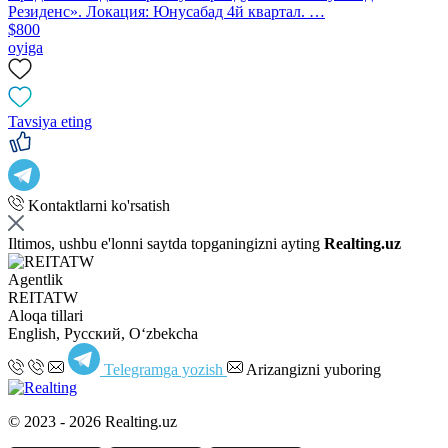
Резиденс». Локация: Юнусабад 4й квартал. …
$800
oyiga
Tavsiya eting
Kontaktlarni ko'rsatish
Iltimos, ushbu e'lonni saytda topganingizni ayting
Realting.uz
Agentlik
REITATW
Aloqa tillari
English, Русский, Oʻzbekcha
Telegramga yozish
Arizangizni yuboring
© 2023 - 2026 Realting.uz