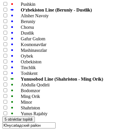
Pushkin
Oʻzbekiston Line (Beruniy - Dustlik)
Alisher Navoiy
Beruniy
Chorsu
Dustlik
Gafur Gulom
Kosmonavtlar
Mashinasozlar
Oybek
Ozbekiston
Tinchlik
Toshkent
Yunusobod Line (Shahriston - Ming Orik)
Abdulla Qodirii
Bodomzor
Ming Orik
Minor
Shahriston
Yunus Rajabiy