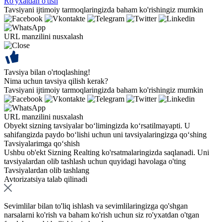
Ro'yxatdan o'tish
Tavsiyani ijtimoiy tarmoqlaringizda baham ko'rishingiz mumkin
URL manzilini nusxalash
Tavsiya bilan o'rtoqlashing!
Nima uchun tavsiya qilish kerak?
Tavsiyani ijtimoiy tarmoqlaringizda baham ko'rishingiz mumkin
URL manzilini nusxalash
Obyekt sizning tavsiyalar bo‘limingizda ko‘rsatilmayapti. U
sahifangizda paydo bo‘lishi uchun uni tavsiyalaringizga qo‘shing
Tavsiyalarimga qo‘shish
Ushbu ob'ekt Sizning Realting ko'rsatmalaringizda saqlanadi. Uni
tavsiyalardan olib tashlash uchun quyidagi havolaga o'ting
Tavsiyalardan olib tashlang
Avtorizatsiya talab qilinadi
Sevimlilar bilan to'liq ishlash va sevimlilaringizga qo'shgan
narsalarni ko'rish va baham ko'rish uchun siz ro'yxatdan o'tgan