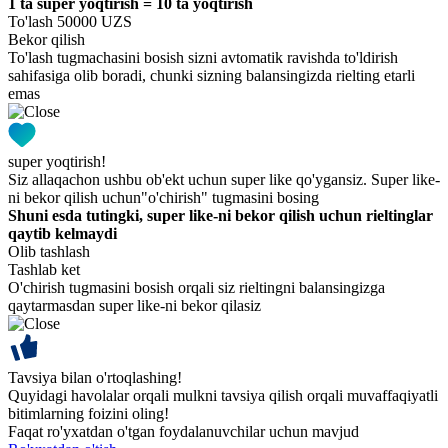
1 ta super yoqtirish = 10 ta yoqtirish
To'lash 50000 UZS
Bekor qilish
To'lash tugmachasini bosish sizni avtomatik ravishda to'ldirish
sahifasiga olib boradi, chunki sizning balansingizda rielting etarli
emas
super yoqtirish!
Siz allaqachon ushbu ob'ekt uchun super like qo'ygansiz. Super like-
ni bekor qilish uchun"o'chirish" tugmasini bosing
Shuni esda tutingki, super like-ni bekor qilish uchun rieltinglar
qaytib kelmaydi
Olib tashlash
Tashlab ket
O'chirish tugmasini bosish orqali siz rieltingni balansingizga
qaytarmasdan super like-ni bekor qilasiz
Tavsiya bilan o'rtoqlashing!
Quyidagi havolalar orqali mulkni tavsiya qilish orqali muvaffaqiyatli
bitimlarning foizini oling!
Faqat ro'yxatdan o'tgan foydalanuvchilar uchun mavjud