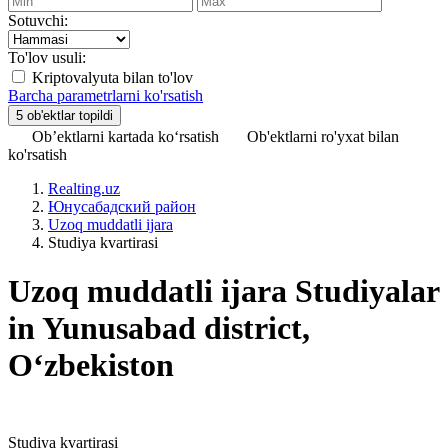
Sotuvchi:
To'lov usuli:
Kriptovalyuta bilan to'lov
Barcha parametrlarni ko'rsatish
Ob’ektlarni kartada ko‘rsatish
Ob'ektlarni ro'yxat bilan
ko'rsatish
Realting.uz
Юнусабадский район
Uzoq muddatli ijara
Studiya kvartirasi
Uzoq muddatli ijara Studiyalar
in Yunusabad district,
Oʻzbekiston
Studiya kvartirasi