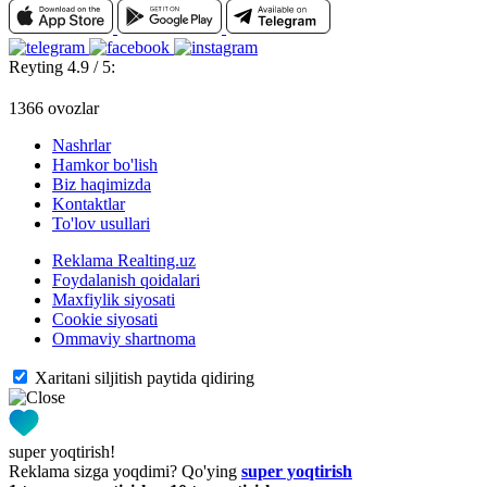
Reyting 4.9 / 5:
1366 ovozlar
Nashrlar
Hamkor bo'lish
Biz haqimizda
Kontaktlar
To'lov usullari
Reklama Realting.uz
Foydalanish qoidalari
Maxfiylik siyosati
Cookie siyosati
Ommaviy shartnoma
Xaritani siljitish paytida qidiring
super yoqtirish!
Reklama sizga yoqdimi? Qo'ying
super yoqtirish