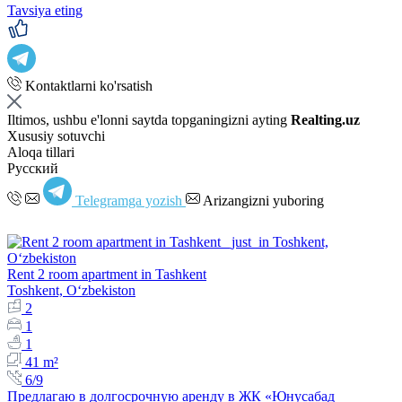
Tavsiya eting
Kontaktlarni ko'rsatish
Iltimos, ushbu e'lonni saytda topganingizni ayting
Realting.uz
Xususiy sotuvchi
Aloqa tillari
Русский
Telegramga yozish
Arizangizni yuboring
Rent 2 room apartment in Tashkent
Toshkent, Oʻzbekiston
2
1
1
41 m²
6/9
Предлагаю в долгосрочную аренду в ЖК «Юнусабад