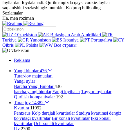
fayllardan foydalanadi. Qurilmangizda qaysi cookie-fayllar
saqlanishini sozlashingiz mumkin.
Ko'proq bilib oling
Sozlamalar
Ha, men roziman
Oʻzbekiston
Birlashgan Arab Amirliklari
Turkiya
Yunoniston
Ispaniya
Portugaliya
Qibris
Polsha
Все страны
Reklama
Yangi binolar
436
Turar-joy majmualari
Yangi uylar
Barcha Yangi Binolar
436
barcha yangi binolar
Yangi loyihalar
Tayyor loyihalar
Qurilish kompaniyalar
192
Turar joy
14382
Kvartira
11992
Pentxaus
Ko'p darajali kvartiralar
Studiya kvartirasi
dengiz
bo'yidagi kvartiralar
Bir xonali kvartiralar
Ikki xonali
kvartiralar
Uch xonali kvartiralar
Uy
2390