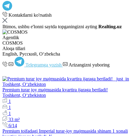
Kontaktlarni ko'rsatish
Iltimos, ushbu e'lonni saytda topganingizni ayting
Realting.uz
Agentlik
COSMOS
Aloqa tillari
English, Русский, Oʻzbekcha
Telegramga yozish
Arizangizni yuboring
Premium turar joy majmuasida kvartira ijaraga beriladi!
Toshkent, Oʻzbekiston
1
1
1
33 m²
6/14
Premium toifadagi Imperial turar-joy majmuasida shinam 1 xonali