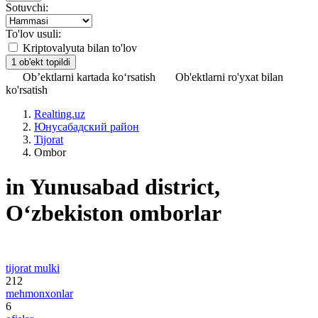
Sotuvchi:
To'lov usuli:
Kriptovalyuta bilan to'lov
Ob’ektlarni kartada ko‘rsatish
Ob'ektlarni ro'yxat bilan
ko'rsatish
Realting.uz
Юнусабадский район
Tijorat
Ombor
in Yunusabad district,
Oʻzbekiston omborlar
tijorat mulki
212
mehmonxonlar
6