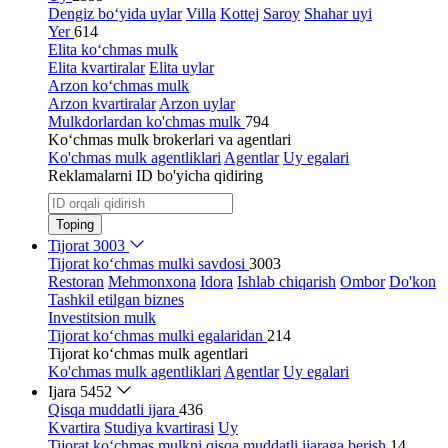
Dengiz bo‘yida uylar
Villa
Kottej
Saroy
Shahar uyi
Yer
614
Elita ko‘chmas mulk
Elita kvartiralar
Elita uylar
Arzon ko‘chmas mulk
Arzon kvartiralar
Arzon uylar
Mulkdorlardan ko'chmas mulk
794
Ko‘chmas mulk brokerlari va agentlari
Ko'chmas mulk agentliklari
Agentlar
Uy egalari
Reklamalarni ID bo'yicha qidiring
Toping
Tijorat
3003
Tijorat ko‘chmas mulki savdosi
3003
Restoran
Mehmonxona
Idora
Ishlab chiqarish
Ombor
Do'kon
Tashkil etilgan biznes
Investitsion mulk
Tijorat ko‘chmas mulki egalaridan
214
Tijorat ko‘chmas mulk agentlari
Ko'chmas mulk agentliklari
Agentlar
Uy egalari
Ijara
5452
Qisqa muddatli ijara
436
Kvartira
Studiya kvartirasi
Uy
Tijorat ko‘chmas mulkni qisqa muddatli ijaraga berish
14