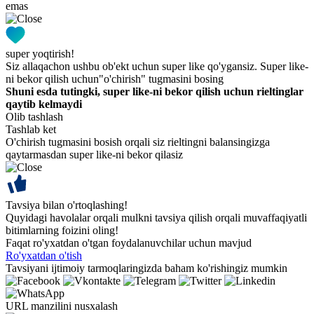
emas
super yoqtirish!
Siz allaqachon ushbu ob'ekt uchun super like qo'ygansiz. Super like-
ni bekor qilish uchun"o'chirish" tugmasini bosing
Shuni esda tutingki, super like-ni bekor qilish uchun rieltinglar
qaytib kelmaydi
Olib tashlash
Tashlab ket
O'chirish tugmasini bosish orqali siz rieltingni balansingizga
qaytarmasdan super like-ni bekor qilasiz
Tavsiya bilan o'rtoqlashing!
Quyidagi havolalar orqali mulkni tavsiya qilish orqali muvaffaqiyatli
bitimlarning foizini oling!
Faqat ro'yxatdan o'tgan foydalanuvchilar uchun mavjud
Ro'yxatdan o'tish
Tavsiyani ijtimoiy tarmoqlaringizda baham ko'rishingiz mumkin
URL manzilini nusxalash