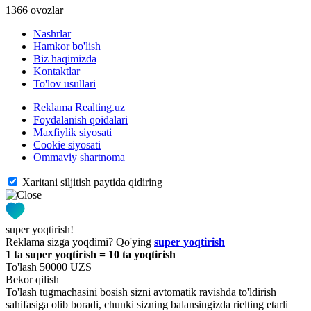
1366 ovozlar
Nashrlar
Hamkor bo'lish
Biz haqimizda
Kontaktlar
To'lov usullari
Reklama Realting.uz
Foydalanish qoidalari
Maxfiylik siyosati
Cookie siyosati
Ommaviy shartnoma
Xaritani siljitish paytida qidiring
super yoqtirish!
Reklama sizga yoqdimi? Qo'ying
super yoqtirish
1 ta super yoqtirish = 10 ta yoqtirish
To'lash 50000 UZS
Bekor qilish
To'lash tugmachasini bosish sizni avtomatik ravishda to'ldirish
sahifasiga olib boradi, chunki sizning balansingizda rielting etarli