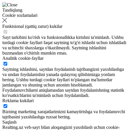
Tasdiqlang
Cookie sozlamalari
Funktsional (qattiq zarur) kukilar
Sayt tarkibini ko'rish va funksionallikka kirishni ta'minlash. Ushbu
turdagi cookie fayllari faqat saytning to'g'ri ishlashi uchun ishlatiladi
va uchinchi shaxslarga o'tkazilmaydi. Saytning ishlashini
buzmasdan o'chirish mumkin emas.
Analitik cookie-fayllar
Saytning ishlashini, saytdan foydalanish tajribangizni yaxshilashga
va undan foydalanishni yanada qulayroq qilishimizga yordam
bering. Ushbu turdagi cookie fayllari to'plangan ma'lumotlar
jamlangan va shuning uchun anonim hisoblanadi.
Foydalanuvchilarni aniqlamasdan saytdan foydalanishning statistik
ko'rsatkichlarini ta'minlash uchun foydalaniladi.
Reklama kukilari
Bizning marketing xarajatlarimizni kamaytirishga va foydalanuvchi
tajribasini yaxshilashga ruxsat bering.
Saqlash
Realting.uz veb-sayt bilan aloqangizni yaxshilash uchun cookie-