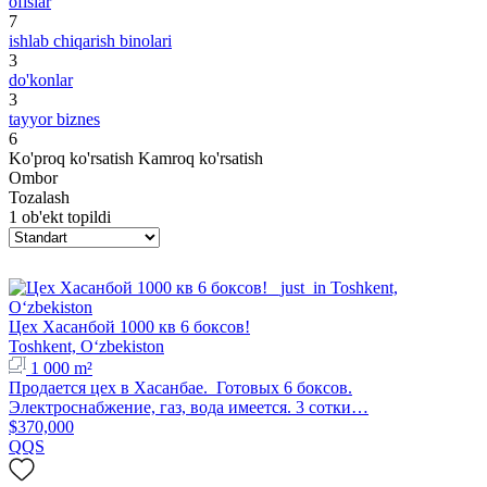
ofislar
7
ishlab chiqarish binolari
3
do'konlar
3
tayyor biznes
6
Ko'proq ko'rsatish
Kamroq ko'rsatish
Ombor
Tozalash
1 ob'ekt topildi
Цех Хасанбой 1000 кв 6 боксов!
Toshkent, Oʻzbekiston
1 000 m²
Продается цех в Хасанбае. Готовых 6 боксов.
Электроснабжение, газ, вода имеется. 3 сотки…
$370,000
QQS