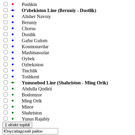
Pushkin
Oʻzbekiston Line (Beruniy - Dustlik)
Alisher Navoiy
Beruniy
Chorsu
Dustlik
Gafur Gulom
Kosmonavtlar
Mashinasozlar
Oybek
Ozbekiston
Tinchlik
Toshkent
Yunusobod Line (Shahriston - Ming Orik)
Abdulla Qodirii
Bodomzor
Ming Orik
Minor
Shahriston
Yunus Rajabiy