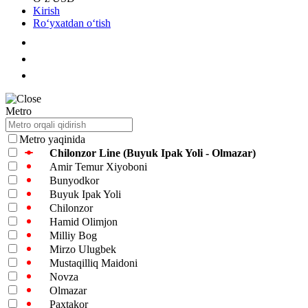
Kirish
Roʻyxatdan oʻtish
Metro
Metro yaqinida
Chilonzor Line (Buyuk Ipak Yoli - Olmazar)
Amir Temur Xiyoboni
Bunyodkor
Buyuk Ipak Yoli
Chilonzor
Hamid Olimjon
Milliy Bog
Mirzo Ulugbek
Mustaqilliq Maidoni
Novza
Olmazar
Paxtakor