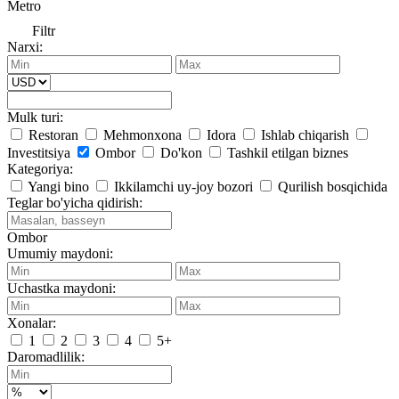
Metro
Filtr
Narxi:
Mulk turi:
Restoran
Mehmonxona
Idora
Ishlab chiqarish
Investitsiya
Ombor
Do'kon
Tashkil etilgan biznes
Kategoriya:
Yangi bino
Ikkilamchi uy-joy bozori
Qurilish bosqichida
Teglar bo'yicha qidirish:
Ombor
Umumiy maydoni:
Uchastka maydoni:
Xonalar:
1
2
3
4
5+
Daromadlilik: