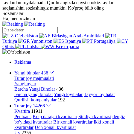
fayllardan foydalanadi. Qurilmangizda qaysi cookie-fayllar
saqlanishini sozlashingiz mumkin.
Ko'proq bilib oling
Sozlamalar
Ha, men roziman
Oʻzbekiston
Birlashgan Arab Amirliklari
Turkiya
Yunoniston
Ispaniya
Portugaliya
Qibris
Polsha
Все страны
Reklama
Yangi binolar
436
Turar-joy majmualari
Yangi uylar
Barcha Yangi Binolar
436
barcha yangi binolar
Yangi loyihalar
Tayyor loyihalar
Qurilish kompaniyalar
192
Turar joy
14266
Kvartira
11911
Pentxaus
Ko'p darajali kvartiralar
Studiya kvartirasi
dengiz
bo'yidagi kvartiralar
Bir xonali kvartiralar
Ikki xonali
kvartiralar
Uch xonali kvartiralar
Uy
2355