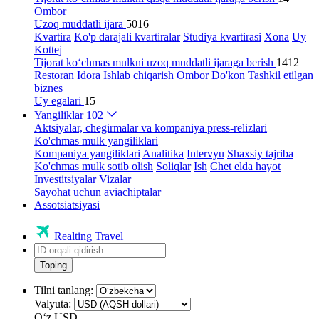
Ombor
Uzoq muddatli ijara
5016
Kvartira
Ko'p darajali kvartiralar
Studiya kvartirasi
Xona
Uy
Kottej
Tijorat ko‘chmas mulkni uzoq muddatli ijaraga berish
1412
Restoran
Idora
Ishlab chiqarish
Ombor
Do'kon
Tashkil etilgan
biznes
Uy egalari
15
Yangiliklar
102
Aktsiyalar, chegirmalar va kompaniya press-relizlari
Ko'chmas mulk yangiliklari
Kompaniya yangiliklari
Analitika
Intervyu
Shaxsiy tajriba
Ko'chmas mulk sotib olish
Soliqlar
Ish
Chet elda hayot
Investitsiyalar
Vizalar
Sayohat uchun aviachiptalar
Assotsiatsiyasi
Realting Travel
Toping
Tilni tanlang:
Valyuta:
Oʻz
USD