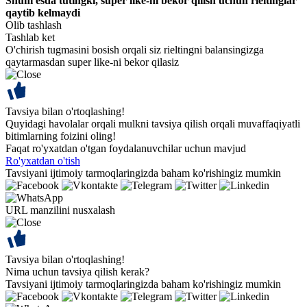
Shuni esda tutingki, super like-ni bekor qilish uchun rieltinglar
qaytib kelmaydi
Olib tashlash
Tashlab ket
O'chirish tugmasini bosish orqali siz rieltingni balansingizga
qaytarmasdan super like-ni bekor qilasiz
Tavsiya bilan o'rtoqlashing!
Quyidagi havolalar orqali mulkni tavsiya qilish orqali muvaffaqiyatli
bitimlarning foizini oling!
Faqat ro'yxatdan o'tgan foydalanuvchilar uchun mavjud
Ro'yxatdan o'tish
Tavsiyani ijtimoiy tarmoqlaringizda baham ko'rishingiz mumkin
URL manzilini nusxalash
Tavsiya bilan o'rtoqlashing!
Nima uchun tavsiya qilish kerak?
Tavsiyani ijtimoiy tarmoqlaringizda baham ko'rishingiz mumkin