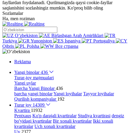
fayllardan foydalanadi. Qurilmangizda qaysi cookie-fayllar
saqlanishini sozlashingiz mumkin.
Ko'proq bilib oling
Sozlamalar
Ha, men roziman
Oʻzbekiston
Birlashgan Arab Amirliklari
Turkiya
Yunoniston
Ispaniya
Portugaliya
Qibris
Polsha
Все страны
Reklama
Yangi binolar
436
Turar-joy majmualari
Yangi uylar
Barcha Yangi Binolar
436
barcha yangi binolar
Yangi loyihalar
Tayyor loyihalar
Qurilish kompaniyalar
192
Turar joy
14309
Kvartira
11932
Pentxaus
Ko'p darajali kvartiralar
Studiya kvartirasi
dengiz
bo'yidagi kvartiralar
Bir xonali kvartiralar
Ikki xonali
kvartiralar
Uch xonali kvartiralar
Uy
2377