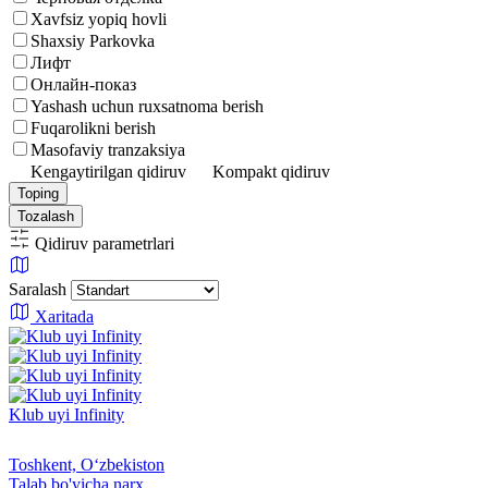
Xavfsiz yopiq hovli
Shaxsiy Parkovka
Лифт
Онлайн-показ
Yashash uchun ruxsatnoma berish
Fuqarolikni berish
Masofaviy tranzaksiya
Kengaytirilgan qidiruv
Kompakt qidiruv
Toping
Tozalash
Qidiruv parametrlari
Saralash
Xaritada
Klub uyi Infinity
Toshkent, Oʻzbekiston
Talab bo'yicha narx