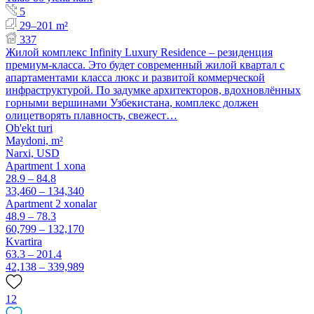
5
29–201 m²
337
Жилой комплекс Infinity Luxury Residence – резиденция
премиум-класса. Это будет современный жилой квартал с
апартаментами класса люкс и развитой коммерческой
инфраструктурой. По задумке архитекторов, вдохновлённых
горными вершинами Узбекистана, комплекс должен
олицетворять плавность, свежест…
Ob'ekt turi
Maydoni, m²
Narxi,
USD
Apartment 1 xona
28.9 – 84.8
33,460 – 134,340
Apartment 2 xonalar
48.9 – 78.3
60,799 – 132,170
Kvartira
63.3 – 201.4
42,138 – 339,989
12