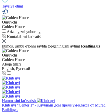
Tavsiya eting
Quruvchi
Golden House
Arizangizni yuboring
Kontaktlarni ko'rsatish
Iltimos, ushbu e'lonni saytda topganingizni ayting
Realting.uz
Quruvchi
Golden House
Aloqa tillari
English, Русский
Hammasini ko'rsatish
Klub uyi "Center 1" - Клубный дом премиум-класса от Murad
Buildings.