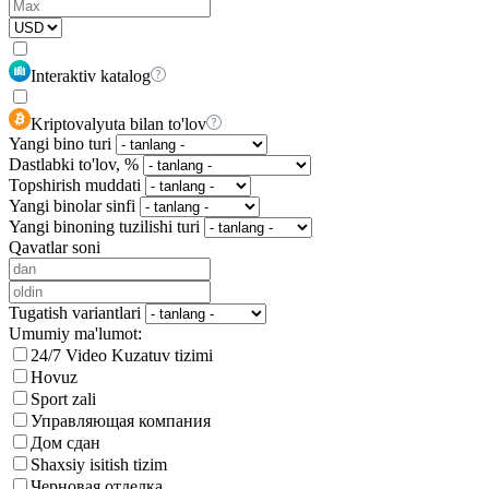
Interaktiv katalog
Kriptovalyuta bilan to'lov
Yangi bino turi
Dastlabki to'lov, %
Topshirish muddati
Yangi binolar sinfi
Yangi binoning tuzilishi turi
Qavatlar soni
Tugatish variantlari
Umumiy ma'lumot:
24/7 Video Kuzatuv tizimi
Hovuz
Sport zali
Управляющая компания
Дом сдан
Shaxsiy isitish tizim
Черновая отделка