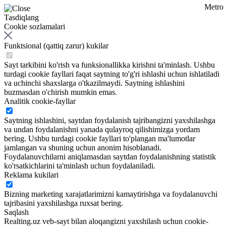
Metro
Tasdiqlang
Cookie sozlamalari
Funktsional (qattiq zarur) kukilar
Sayt tarkibini ko'rish va funksionallikka kirishni ta'minlash. Ushbu
turdagi cookie fayllari faqat saytning to'g'ri ishlashi uchun ishlatiladi
va uchinchi shaxslarga o'tkazilmaydi. Saytning ishlashini
buzmasdan o'chirish mumkin emas.
Analitik cookie-fayllar
Saytning ishlashini, saytdan foydalanish tajribangizni yaxshilashga
va undan foydalanishni yanada qulayroq qilishimizga yordam
bering. Ushbu turdagi cookie fayllari to'plangan ma'lumotlar
jamlangan va shuning uchun anonim hisoblanadi.
Foydalanuvchilarni aniqlamasdan saytdan foydalanishning statistik
ko'rsatkichlarini ta'minlash uchun foydalaniladi.
Reklama kukilari
Bizning marketing xarajatlarimizni kamaytirishga va foydalanuvchi
tajribasini yaxshilashga ruxsat bering.
Saqlash
Realting.uz veb-sayt bilan aloqangizni yaxshilash uchun cookie-