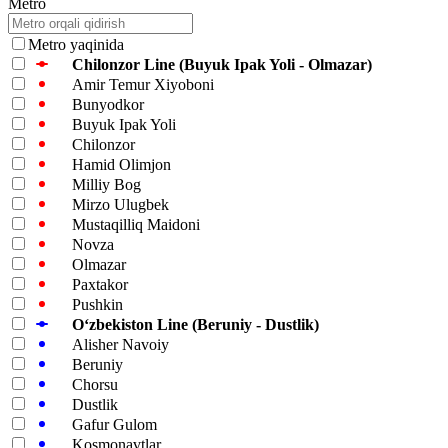
Metro
Metro yaqinida
Chilonzor Line (Buyuk Ipak Yoli - Olmazar)
Amir Temur Xiyoboni
Bunyodkor
Buyuk Ipak Yoli
Chilonzor
Hamid Olimjon
Milliy Bog
Mirzo Ulugbek
Mustaqilliq Maidoni
Novza
Olmazar
Paxtakor
Pushkin
Oʻzbekiston Line (Beruniy - Dustlik)
Alisher Navoiy
Beruniy
Chorsu
Dustlik
Gafur Gulom
Kosmonavtlar