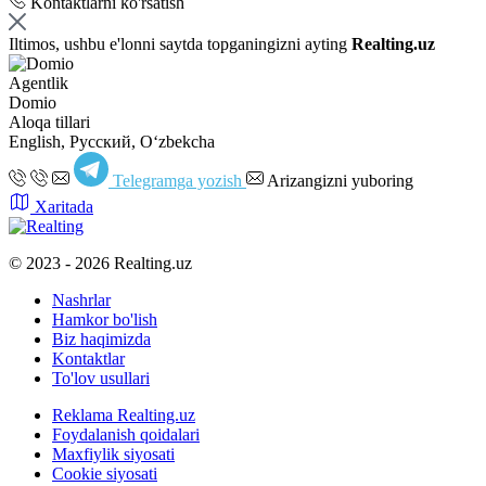
Kontaktlarni ko'rsatish
Iltimos, ushbu e'lonni saytda topganingizni ayting
Realting.uz
Agentlik
Domio
Aloqa tillari
English, Русский, Oʻzbekcha
Telegramga yozish
Arizangizni yuboring
Xaritada
© 2023 - 2026 Realting.uz
Nashrlar
Hamkor bo'lish
Biz haqimizda
Kontaktlar
To'lov usullari
Reklama Realting.uz
Foydalanish qoidalari
Maxfiylik siyosati
Cookie siyosati