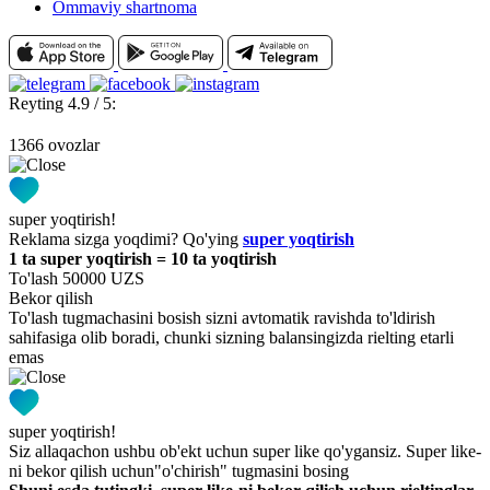
Ommaviy shartnoma
Reyting 4.9 / 5:
1366 ovozlar
super yoqtirish!
Reklama sizga yoqdimi? Qo'ying
super yoqtirish
1 ta super yoqtirish = 10 ta yoqtirish
To'lash 50000 UZS
Bekor qilish
To'lash tugmachasini bosish sizni avtomatik ravishda to'ldirish
sahifasiga olib boradi, chunki sizning balansingizda rielting etarli
emas
super yoqtirish!
Siz allaqachon ushbu ob'ekt uchun super like qo'ygansiz. Super like-
ni bekor qilish uchun"o'chirish" tugmasini bosing