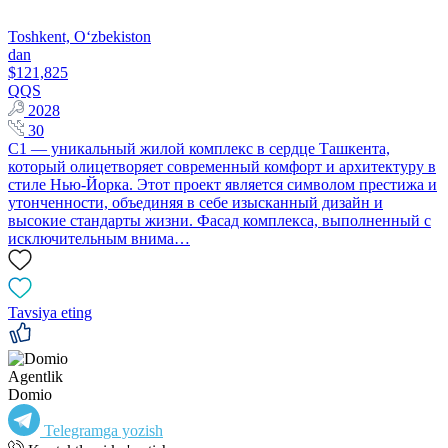
Toshkent, Oʻzbekiston
dan
$121,825
QQS
2028
30
C1 — уникальный жилой комплекс в сердце Ташкента,
который олицетворяет современный комфорт и архитектуру в
стиле Нью-Йорка. Этот проект является символом престижа и
утонченности, объединяя в себе изысканный дизайн и
высокие стандарты жизни. Фасад комплекса, выполненный с
исключительным внима…
Tavsiya eting
Agentlik
Domio
Telegramga yozish