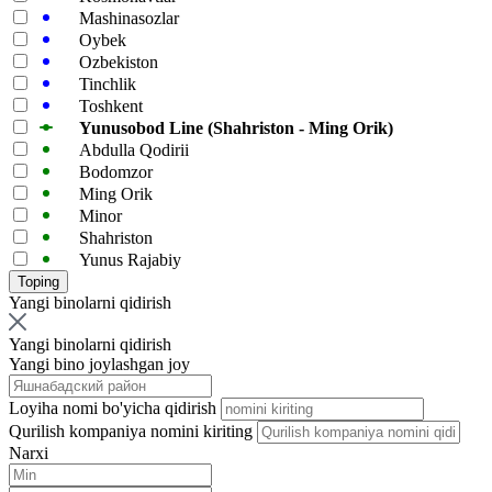
Mashinasozlar
Oybek
Ozbekiston
Tinchlik
Toshkent
Yunusobod Line (Shahriston - Ming Orik)
Abdulla Qodirii
Bodomzor
Ming Orik
Minor
Shahriston
Yunus Rajabiy
Yangi binolarni qidirish
Yangi binolarni qidirish
Yangi bino joylashgan joy
Loyiha nomi bo'yicha qidirish
Qurilish kompaniya nomini kiriting
Narxi