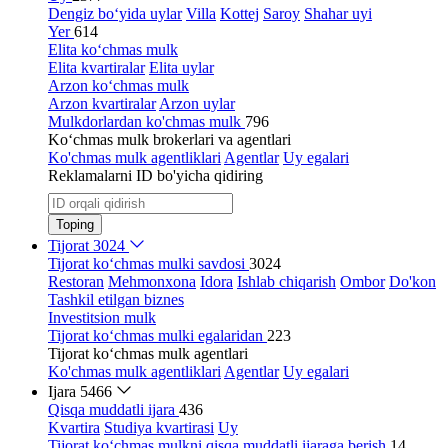
Dengiz bo‘yida uylar
Villa
Kottej
Saroy
Shahar uyi
Yer
614
Elita ko‘chmas mulk
Elita kvartiralar
Elita uylar
Arzon ko‘chmas mulk
Arzon kvartiralar
Arzon uylar
Mulkdorlardan ko'chmas mulk
796
Ko‘chmas mulk brokerlari va agentlari
Ko'chmas mulk agentliklari
Agentlar
Uy egalari
Reklamalarni ID bo'yicha qidiring
Toping
Tijorat
3024
Tijorat ko‘chmas mulki savdosi
3024
Restoran
Mehmonxona
Idora
Ishlab chiqarish
Ombor
Do'kon
Tashkil etilgan biznes
Investitsion mulk
Tijorat ko‘chmas mulki egalaridan
223
Tijorat ko‘chmas mulk agentlari
Ko'chmas mulk agentliklari
Agentlar
Uy egalari
Ijara
5466
Qisqa muddatli ijara
436
Kvartira
Studiya kvartirasi
Uy
Tijorat ko‘chmas mulkni qisqa muddatli ijaraga berish
14