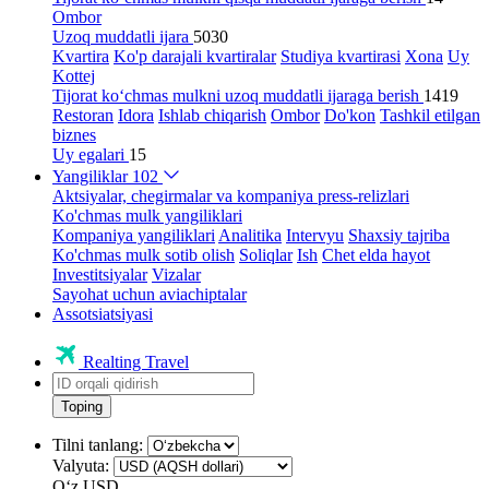
Ombor
Uzoq muddatli ijara
5030
Kvartira
Ko'p darajali kvartiralar
Studiya kvartirasi
Xona
Uy
Kottej
Tijorat ko‘chmas mulkni uzoq muddatli ijaraga berish
1419
Restoran
Idora
Ishlab chiqarish
Ombor
Do'kon
Tashkil etilgan
biznes
Uy egalari
15
Yangiliklar
102
Aktsiyalar, chegirmalar va kompaniya press-relizlari
Ko'chmas mulk yangiliklari
Kompaniya yangiliklari
Analitika
Intervyu
Shaxsiy tajriba
Ko'chmas mulk sotib olish
Soliqlar
Ish
Chet elda hayot
Investitsiyalar
Vizalar
Sayohat uchun aviachiptalar
Assotsiatsiyasi
Realting Travel
Toping
Tilni tanlang:
Valyuta:
Oʻz
USD