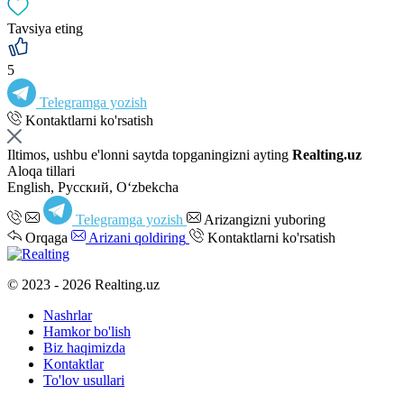
Tavsiya eting
5
Telegramga yozish
Kontaktlarni ko'rsatish
Iltimos, ushbu e'lonni saytda topganingizni ayting
Realting.uz
Aloqa tillari
English, Русский, Oʻzbekcha
Telegramga yozish
Arizangizni yuboring
Orqaga
Arizani qoldiring
Kontaktlarni ko'rsatish
© 2023 - 2026 Realting.uz
Nashrlar
Hamkor bo'lish
Biz haqimizda
Kontaktlar
To'lov usullari