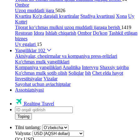
Ombor
Uzoq muddatli ijara
5026
Kvartira
Ko'p darajali kvartiralar
Studiya kvartirasi
Xona
Uy
Kottej
Tijorat ko‘chmas mulkni uzoq muddatli ijaraga berish
1419
Restoran
Idora
Ishlab chiqarish
Ombor
Do'kon
Tashkil etilgan
biznes
Uy egalari
15
Yangiliklar
102
Aktsiyalar, chegirmalar va kompaniya press-relizlari
Ko'chmas mulk yangiliklari
Kompaniya yangiliklari
Analitika
Intervyu
Shaxsiy tajriba
Ko'chmas mulk sotib olish
Soliqlar
Ish
Chet elda hayot
Investitsiyalar
Vizalar
Sayohat uchun aviachiptalar
Assotsiatsiyasi
Realting Travel
Toping
Tilni tanlang:
Valyuta:
Oʻz
USD