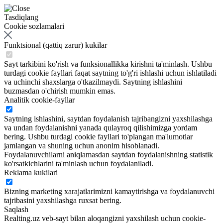
Tasdiqlang
Cookie sozlamalari
Funktsional (qattiq zarur) kukilar
Sayt tarkibini ko'rish va funksionallikka kirishni ta'minlash. Ushbu
turdagi cookie fayllari faqat saytning to'g'ri ishlashi uchun ishlatiladi
va uchinchi shaxslarga o'tkazilmaydi. Saytning ishlashini
buzmasdan o'chirish mumkin emas.
Analitik cookie-fayllar
Saytning ishlashini, saytdan foydalanish tajribangizni yaxshilashga
va undan foydalanishni yanada qulayroq qilishimizga yordam
bering. Ushbu turdagi cookie fayllari to'plangan ma'lumotlar
jamlangan va shuning uchun anonim hisoblanadi.
Foydalanuvchilarni aniqlamasdan saytdan foydalanishning statistik
ko'rsatkichlarini ta'minlash uchun foydalaniladi.
Reklama kukilari
Bizning marketing xarajatlarimizni kamaytirishga va foydalanuvchi
tajribasini yaxshilashga ruxsat bering.
Saqlash
Realting.uz veb-sayt bilan aloqangizni yaxshilash uchun cookie-