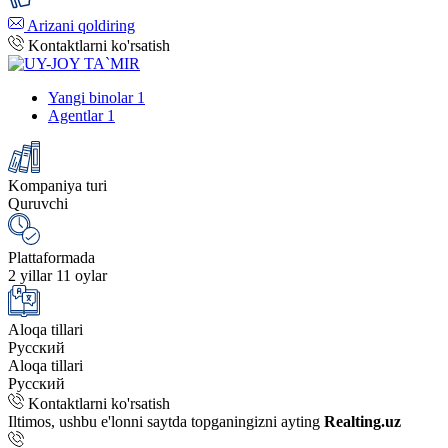
Arizani qoldiring
Kontaktlarni ko'rsatish
Yangi binolar
1
Agentlar
1
Kompaniya turi
Quruvchi
Plattaformada
2 yillar 11 oylar
Aloqa tillari
Русский
Aloqa tillari
Русский
Kontaktlarni ko'rsatish
Iltimos, ushbu e'lonni saytda topganingizni ayting
Realting.uz