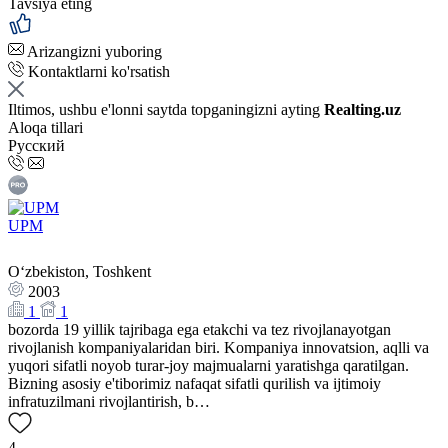
Tavsiya eting
Arizangizni yuboring
Kontaktlarni ko'rsatish
Iltimos, ushbu e'lonni saytda topganingizni ayting
Realting.uz
Aloqa tillari
Русский
UPM
Oʻzbekiston, Toshkent
2003
1
1
bozorda 19 yillik tajribaga ega etakchi va tez rivojlanayotgan
rivojlanish kompaniyalaridan biri. Kompaniya innovatsion, aqlli va
yuqori sifatli noyob turar-joy majmualarni yaratishga qaratilgan.
Bizning asosiy e'tiborimiz nafaqat sifatli qurilish va ijtimoiy
infratuzilmani rivojlantirish, b…
4