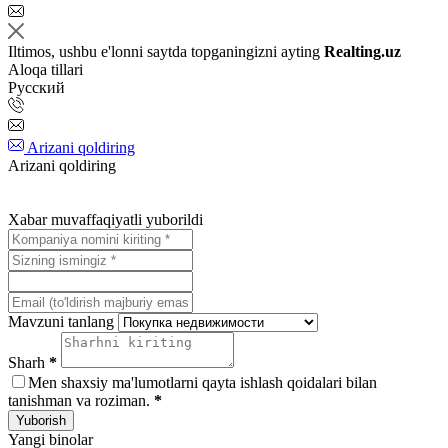
Iltimos, ushbu e'lonni saytda topganingizni ayting
Realting.uz
Aloqa tillari
Русский
Arizani qoldiring
Arizani qoldiring
Xabar muvaffaqiyatli yuborildi
Mavzuni tanlang
Sharh
*
Men shaxsiy ma'lumotlarni qayta ishlash qoidalari bilan
tanishman va roziman.
*
Yuborish
Yangi binolar