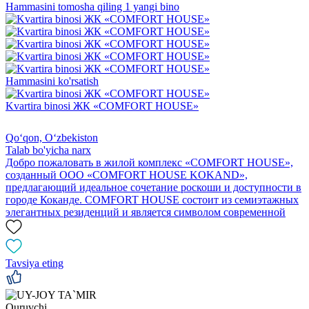
Hammasini tomosha qiling 1 yangi bino
Hammasini ko'rsatish
Kvartira binosi ЖК «COMFORT HOUSE»
Qoʻqon, Oʻzbekiston
Talab bo'yicha narx
Добро пожаловать в жилой комплекс «COMFORT HOUSE»,
созданный ООО «COMFORT HOUSE KOKAND»,
предлагающий идеальное сочетание роскоши и доступности в
городе Коканде. COMFORT HOUSE состоит из семиэтажных
элегантных резиденций и является символом современной
Tavsiya eting
Quruvchi