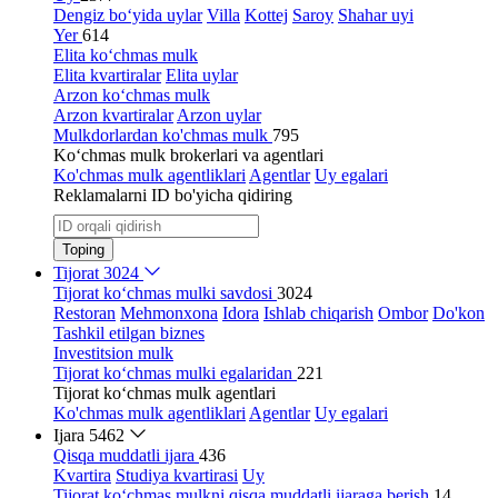
Dengiz bo‘yida uylar
Villa
Kottej
Saroy
Shahar uyi
Yer
614
Elita ko‘chmas mulk
Elita kvartiralar
Elita uylar
Arzon ko‘chmas mulk
Arzon kvartiralar
Arzon uylar
Mulkdorlardan ko'chmas mulk
795
Ko‘chmas mulk brokerlari va agentlari
Ko'chmas mulk agentliklari
Agentlar
Uy egalari
Reklamalarni ID bo'yicha qidiring
Toping
Tijorat
3024
Tijorat ko‘chmas mulki savdosi
3024
Restoran
Mehmonxona
Idora
Ishlab chiqarish
Ombor
Do'kon
Tashkil etilgan biznes
Investitsion mulk
Tijorat ko‘chmas mulki egalaridan
221
Tijorat ko‘chmas mulk agentlari
Ko'chmas mulk agentliklari
Agentlar
Uy egalari
Ijara
5462
Qisqa muddatli ijara
436
Kvartira
Studiya kvartirasi
Uy
Tijorat ko‘chmas mulkni qisqa muddatli ijaraga berish
14