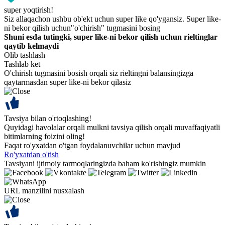
super yoqtirish!
Siz allaqachon ushbu ob'ekt uchun super like qo'ygansiz. Super like-
ni bekor qilish uchun"o'chirish" tugmasini bosing
Shuni esda tutingki, super like-ni bekor qilish uchun rieltinglar
qaytib kelmaydi
Olib tashlash
Tashlab ket
O'chirish tugmasini bosish orqali siz rieltingni balansingizga
qaytarmasdan super like-ni bekor qilasiz
Tavsiya bilan o'rtoqlashing!
Quyidagi havolalar orqali mulkni tavsiya qilish orqali muvaffaqiyatli
bitimlarning foizini oling!
Faqat ro'yxatdan o'tgan foydalanuvchilar uchun mavjud
Ro'yxatdan o'tish
Tavsiyani ijtimoiy tarmoqlaringizda baham ko'rishingiz mumkin
URL manzilini nusxalash