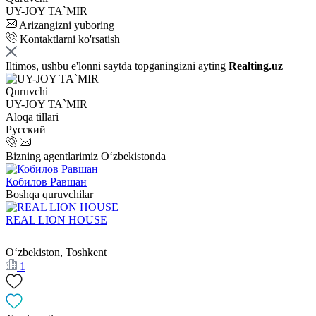
UY-JOY TA`MIR
Arizangizni yuboring
Kontaktlarni ko'rsatish
Iltimos, ushbu e'lonni saytda topganingizni ayting
Realting.uz
Quruvchi
UY-JOY TA`MIR
Aloqa tillari
Русский
Bizning agentlarimiz O‘zbekistonda
Кобилов Равшан
Boshqa quruvchilar
REAL LION HOUSE
Oʻzbekiston, Toshkent
1