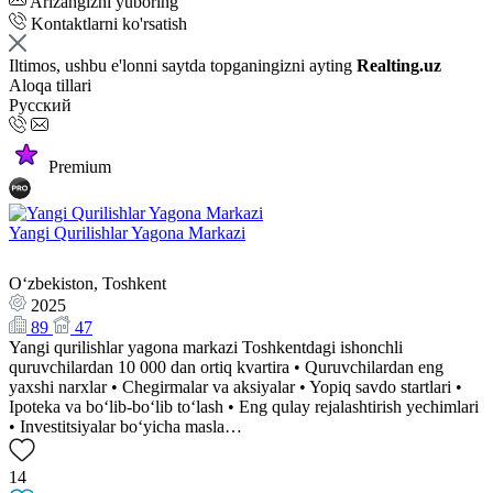
Arizangizni yuboring
Kontaktlarni ko'rsatish
Iltimos, ushbu e'lonni saytda topganingizni ayting
Realting.uz
Aloqa tillari
Русский
Premium
Yangi Qurilishlar Yagona Markazi
Oʻzbekiston, Toshkent
2025
89
47
Yangi qurilishlar yagona markazi Toshkentdagi ishonchli
quruvchilardan 10 000 dan ortiq kvartira • Quruvchilardan eng
yaxshi narxlar • Chegirmalar va aksiyalar • Yopiq savdo startlari •
Ipoteka va bo‘lib-bo‘lib to‘lash • Eng qulay rejalashtirish yechimlari
• Investitsiyalar bo‘yicha masla…
14