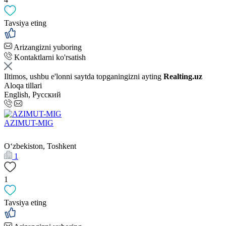
Tavsiya eting
Arizangizni yuboring
Kontaktlarni ko'rsatish
Iltimos, ushbu e'lonni saytda topganingizni ayting
Realting.uz
Aloqa tillari
English, Русский
AZIMUT-MIG
Oʻzbekiston, Toshkent
1
1
Tavsiya eting