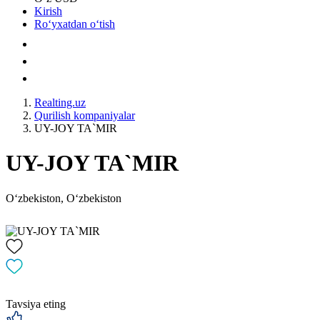
Kirish
Roʻyxatdan oʻtish
Realting.uz
Qurilish kompaniyalar
UY-JOY TA`MIR
UY-JOY TA`MIR
Oʻzbekiston, Oʻzbekiston
Tavsiya eting