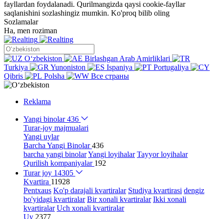
fayllardan foydalanadi. Qurilmangizda qaysi cookie-fayllar
saqlanishini sozlashingiz mumkin.
Ko'proq bilib oling
Sozlamalar
Ha, men roziman
Oʻzbekiston
Birlashgan Arab Amirliklari
Turkiya
Yunoniston
Ispaniya
Portugaliya
Qibris
Polsha
Все страны
Reklama
Yangi binolar
436
Turar-joy majmualari
Yangi uylar
Barcha Yangi Binolar
436
barcha yangi binolar
Yangi loyihalar
Tayyor loyihalar
Qurilish kompaniyalar
192
Turar joy
14305
Kvartira
11928
Pentxaus
Ko'p darajali kvartiralar
Studiya kvartirasi
dengiz
bo'yidagi kvartiralar
Bir xonali kvartiralar
Ikki xonali
kvartiralar
Uch xonali kvartiralar
Uy
2377