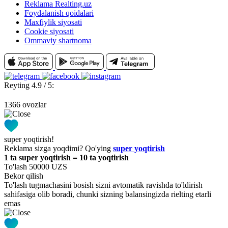
Reklama Realting.uz
Foydalanish qoidalari
Maxfiylik siyosati
Cookie siyosati
Ommaviy shartnoma
Reyting 4.9 / 5:
1366 ovozlar
super yoqtirish!
Reklama sizga yoqdimi? Qo'ying
super yoqtirish
1 ta super yoqtirish = 10 ta yoqtirish
To'lash 50000 UZS
Bekor qilish
To'lash tugmachasini bosish sizni avtomatik ravishda to'ldirish
sahifasiga olib boradi, chunki sizning balansingizda rielting etarli
emas