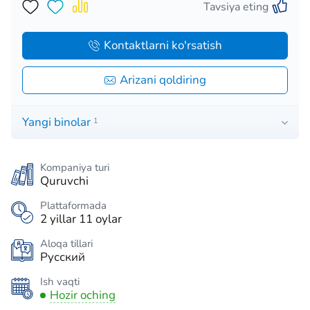
Tavsiya eting
Kontaktlarni ko'rsatish
Arizani qoldiring
Yangi binolar
1
Kompaniya turi
Quruvchi
Plattaformada
2 yillar 11 oylar
Aloqa tillari
Русский
Ish vaqti
Hozir oching