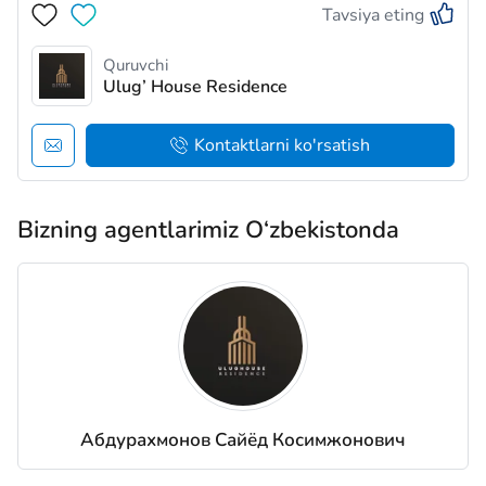
Tavsiya eting
этажный дом с роскошным лобби и уютный двор с
фонтанами на территории, обеспечивают все
условия для безопасног…
Quruvchi
Ulug’ House Residence
Kontaktlarni ko'rsatish
Bizning agentlarimiz O‘zbekistonda
Абдурахмонов Сайёд Косимжонович