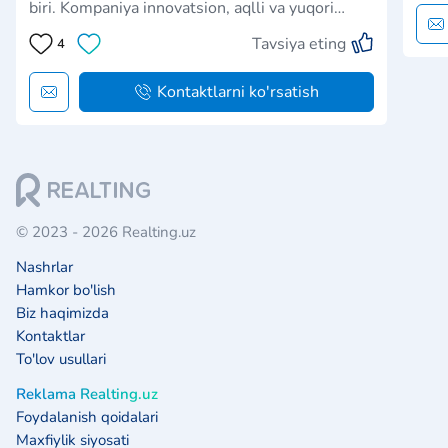
biri. Kompaniya innovatsion, aqlli va yuqori
sifatli noyob turar-joy majmualarni yaratishga
Tavsiya eting
4
qaratilgan. Bizning asosiy e'tiborimiz nafaqat
sifatli qurilish va ijtimoiy infratuzilmani
rivojlantirish, b…
Kontaktlarni ko'rsatish
© 2023 - 2026 Realting.uz
Nashrlar
Hamkor bo'lish
Biz haqimizda
Kontaktlar
To'lov usullari
Reklama Realting.uz
Foydalanish qoidalari
Maxfiylik siyosati