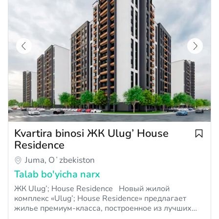
Kvartira binosi ЖК Ulug’ House
Residence
Juma, Oʻzbekiston
Talab bo'yicha narx
ЖК Ulug’; House Residence Новый жилой
комплекс «Ulug’; House Residence» предлагает
жилье премиум-класса, построенное из лучших
материалов по современным технологиям. 13 и 16