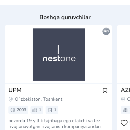
Boshqa quruvchilar
UPM
AZ
Oʻzbekiston, Toshkent
O
2003
1
1
bozorda 19 yillik tajribaga ega etakchi va tez
rivojlanayotgan rivojlanish kompaniyalaridan