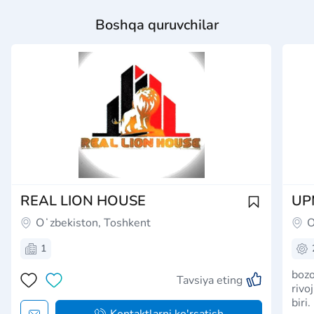
Boshqa quruvchilar
REAL LION HOUSE
UP
Oʻzbekiston, Toshkent
O
1
bozo
Tavsiya eting
rivo
biri