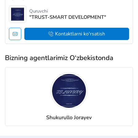
konditsioner tizimi ham mavjud. Uy-joy majmuasi
aholi…
Quruvchi
"TRUST-SMART DEVELOPMENT"
Kontaktlarni ko'rsatish
Bizning agentlarimiz O‘zbekistonda
Shukurullo Jorayev