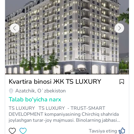
Kvartira binosi ЖК TS LUXURY
Azatchik, Oʻzbekiston
Talab bo'yicha narx
TS LUXURY TS LUXURY - TRUST-SMART
DEVELOPMENT kompaniyasining Chirchiq shahrida
joylashgan turar-joy majmuasi. Binolarning jabhasi
ventilyatsiya tizimi bilan jihozlangan, shuningdek,
Tavsiya eting
ichidagi iqlimni nazorat qilish uchun markaziy