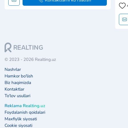
Kontaktlarni ko'rsatish
sifa
qara
sifa
rivo
© 2023 - 2026 Realting.uz
Nashrlar
Hamkor bo'lish
Biz haqimizda
Kontaktlar
To'lov usullari
Reklama Realting.uz
Foydalanish qoidalari
Maxfiylik siyosati
Cookie siyosati