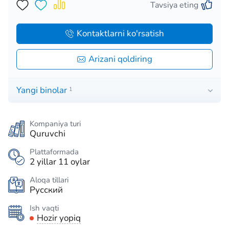
Tavsiya eting
Kontaktlarni ko'rsatish
Arizani qoldiring
Yangi binolar
1
Kompaniya turi
Quruvchi
Plattaformada
2 yillar 11 oylar
Aloqa tillari
Русский
Ish vaqti
Hozir yopiq