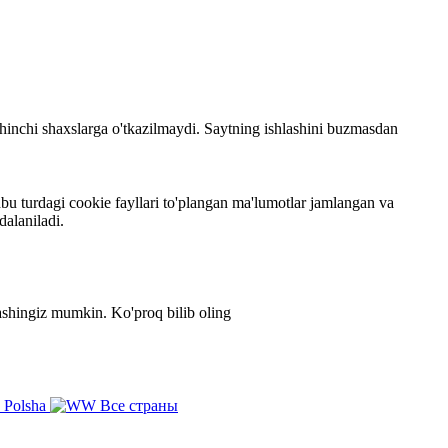
 uchinchi shaxslarga o'tkazilmaydi. Saytning ishlashini buzmasdan
bu turdagi cookie fayllari to'plangan ma'lumotlar jamlangan va
dalaniladi.
zlashingiz mumkin.
Ko'proq bilib oling
Polsha
Все страны