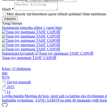
Sharh
*
Men shaxsiy ma'lumotlarni qayta ishlash qoidalari bilan tanishman
Yuborish
Yangi binolar
Hammasini tomosha qiling 1 yangi bino
Hammasini ko'rsatish
Turar-joy majmuasi ТАНГ САРОЙ
Kirov, Oʻzbekiston
dan
$576
Tayyor remontli
2025
11
Loyiha haqida Majmua do‘kon, sport zali va kafega ega rivojlangan i
hududida joylashgan, TANG SAROYga atigi 40 daqiqada yetib boris