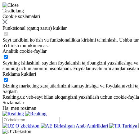
Tasdiqlang
Cookie sozlamalari
Funktsional (qattiq zarur) kukilar
Sayt tarkibini ko'rish va funksionallikka kirishni ta'minlash. Ushbu tu
o'chirish mumkin emas.
Analitik cookie-fayllar
Saytning ishlashini, saytdan foydalanish tajribangizni yaxshilashga 
shuning uchun anonim hisoblanadi. Foydalanuvchilarni aniqlamasdan sa
Reklama kukilari
Bizning marketing xarajatlarimizni kamaytirishga va foydalanuvchi taj
Saqlash
Realting.uz veb-sayt bilan aloqangizni yaxshilash uchun cookie-fayll
Sozlamalar
Ha, men roziman
Oʻzbekiston
Birlashgan Arab Amirliklari
Turkiya