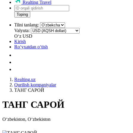
Realting Travel
Toping
Tilni tanlang:
Valyuta:
Oʻz
USD
Kirish
Roʻyxatdan oʻtish
Realting.uz
Qurilish kompaniyalar
ТАНГ САРОЙ
ТАНГ САРОЙ
Oʻzbekiston, Oʻzbekiston