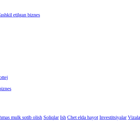
ashkil etilgan biznes
ttej
biznes
hmas mulk sotib olish
Soliqlar
Ish
Chet elda hayot
Investitsiyalar
Vizala