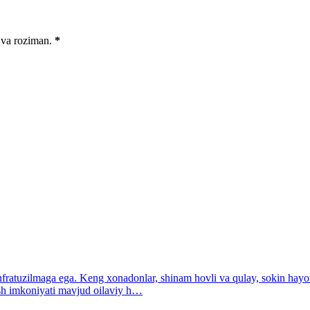
 va roziman.
*
nfratuzilmaga ega. Keng xonadonlar, shinam hovli va qulay, sokin hayo
h imkoniyati mavjud oilaviy h…