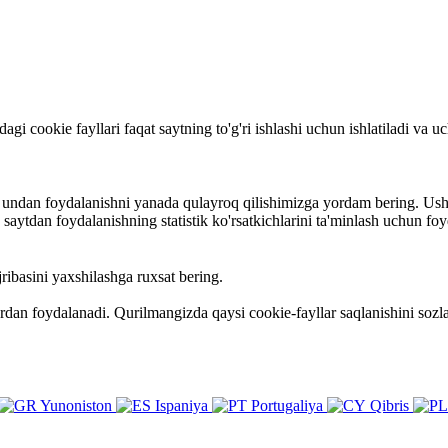
rdagi cookie fayllari faqat saytning to'g'ri ishlashi uchun ishlatiladi va
va undan foydalanishni yanada qulayroq qilishimizga yordam bering. Ush
ytdan foydalanishning statistik ko'rsatkichlarini ta'minlash uchun foy
ribasini yaxshilashga ruxsat bering.
ardan foydalanadi. Qurilmangizda qaysi cookie-fayllar saqlanishini so
Yunoniston
Ispaniya
Portugaliya
Qibris