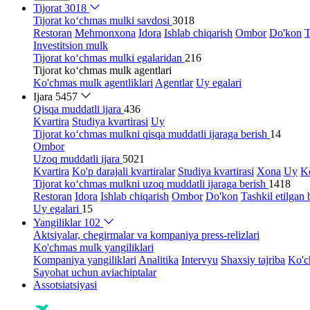
Tijorat
3018
Tijorat ko‘chmas mulki savdosi
3018
Restoran
Mehmonxona
Idora
Ishlab chiqarish
Ombor
Do'kon
T
Investitsion mulk
Tijorat ko‘chmas mulki egalaridan
216
Tijorat ko‘chmas mulk agentlari
Ko'chmas mulk agentliklari
Agentlar
Uy egalari
Ijara
5457
Qisqa muddatli ijara
436
Kvartira
Studiya kvartirasi
Uy
Tijorat ko‘chmas mulkni qisqa muddatli ijaraga berish
14
Ombor
Uzoq muddatli ijara
5021
Kvartira
Ko'p darajali kvartiralar
Studiya kvartirasi
Xona
Uy
Ko
Tijorat ko‘chmas mulkni uzoq muddatli ijaraga berish
1418
Restoran
Idora
Ishlab chiqarish
Ombor
Do'kon
Tashkil etilgan 
Uy egalari
15
Yangiliklar
102
Aktsiyalar, chegirmalar va kompaniya press-relizlari
Ko'chmas mulk yangiliklari
Kompaniya yangiliklari
Analitika
Intervyu
Shaxsiy tajriba
Ko'c
Sayohat uchun aviachiptalar
Assotsiatsiyasi