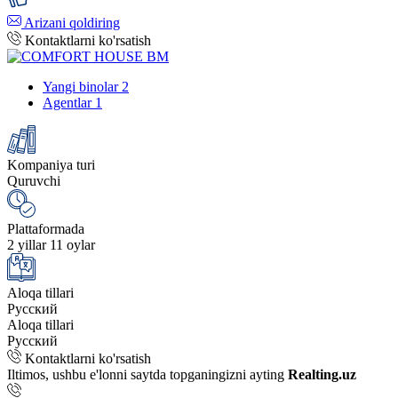
Arizani qoldiring
Kontaktlarni ko'rsatish
Yangi binolar
2
Agentlar
1
Kompaniya turi
Quruvchi
Plattaformada
2 yillar 11 oylar
Aloqa tillari
Русский
Aloqa tillari
Русский
Kontaktlarni ko'rsatish
Iltimos, ushbu e'lonni saytda topganingizni ayting
Realting.uz