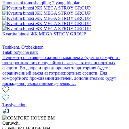
Hammasini tomosha qiling 2 yangi binolar
Kvartira binosi ЖК MEGA STROY GROUP
Toshkent, Oʻzbekiston
Talab bo'yicha narx
Периметр настоящего жилого комплекса будет ограждён от
посторонних лиц и случайного заезда автотранспортных
средств. Во дворе и при дворовых территориях будет
ограниченный въезд автотранспортных средств. Для
комфортного проживания жителей, дополнительно будут
насаждены декоративные деревья, …
Tavsiya eting
Quruvchi
СOMFORT HOUSE ВМ