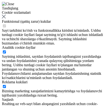
Tasdiqlang
Cookie sozlamalari
Funktsional (qattiq zarur) kukilar
Sayt tarkibini ko'rish va funksionallikka kirishni ta'minlash. Ushbu
turdagi cookie fayllari faqat saytning to'g'ri ishlashi uchun ishlatiladi
va uchinchi shaxslarga o'tkazilmaydi. Saytning ishlashini
buzmasdan o'chirish mumkin emas.
Analitik cookie-fayllar
Saytning ishlashini, saytdan foydalanish tajribangizni yaxshilashga
va undan foydalanishni yanada qulayroq qilishimizga yordam
bering. Ushbu turdagi cookie fayllari to'plangan ma'lumotlar
jamlangan va shuning uchun anonim hisoblanadi.
Foydalanuvchilarni aniqlamasdan saytdan foydalanishning statistik
ko'rsatkichlarini ta'minlash uchun foydalaniladi.
Reklama kukilari
Bizning marketing xarajatlarimizni kamaytirishga va foydalanuvchi
tajribasini yaxshilashga ruxsat bering.
Saqlash
Realting.uz veb-sayt bilan aloqangizni yaxshilash uchun cookie-