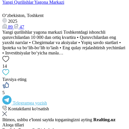
Yangi Qurilishlar Yagona Markazi
Oʻzbekiston, Toshkent
2025
89
47
Yangi qurilishlar yagona markazi Toshkentdagi ishonchli
quruvchilardan 10 000 dan ortiq kvartira • Quruvchilardan eng
yaxshi narxlar • Chegirmalar va aksiyalar • Yopiq savdo startlari •
Ipoteka va bo‘lib-bo‘lib to‘lash • Eng qulay rejalashtirish yechimlari
• Investitsiyalar bo‘yicha masla…
14
Tavsiya eting
5
Telegramga yozish
Kontaktlarni ko'rsatish
Iltimos, ushbu e'lonni saytda topganingizni ayting
Realting.uz
Aloqa tillari