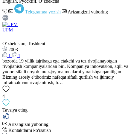
English, Русский, Oʻzbekcha
Telegramga yozish
Arizangizni yuboring
UPM
Oʻzbekiston, Toshkent
2003
1
1
bozorda 19 yillik tajribaga ega etakchi va tez rivojlanayotgan
rivojlanish kompaniyalaridan biri. Kompaniya innovatsion, aqlli va
yuqori sifatli noyob turar-joy majmualarni yaratishga qaratilgan.
Bizning asosiy e'tiborimiz nafaqat sifatli qurilish va ijtimoiy
infratuzilmani rivojlantirish, b…
4
Tavsiya eting
Arizangizni yuboring
Kontaktlarni ko'rsatish