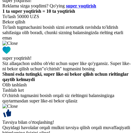
super yoqtirish!
Reklama sizga yoqdimi? Qo'ying
super yoqtirish
1 ta super yoqtirish = 10 ta yoqtirish
To'lash 50000 UZS
Bekor qilish
To'lash tugmachasini bosish sizni avtomatik ravishda to'ldirish
sahifasiga olib boradi, chunki sizning balansingizda rielting etarli
emas
super yoqtirish!
Siz allaqachon ushbu ob'ekt uchun super like qo'ygansiz. Super like-
ni bekor qilish uchun"o'chirish" tugmasini bosing
Shuni esda tutingki, super like-ni bekor qilish uchun rieltinglar
qaytib kelmaydi
Olib tashlash
Tashlab ket
O'chirish tugmasini bosish orqali siz rieltingni balansingizga
qaytarmasdan super like-ni bekor qilasiz
Tavsiya bilan o'rtoqlashing!
Quyidagi havolalar orqali mulkni tavsiya qilish orqali muvaffaqiyatli
bitimlarning foizini oling!