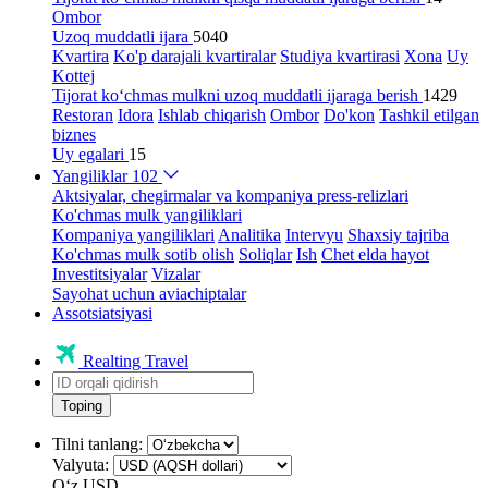
Ombor
Uzoq muddatli ijara
5040
Kvartira
Ko'p darajali kvartiralar
Studiya kvartirasi
Xona
Uy
Kottej
Tijorat ko‘chmas mulkni uzoq muddatli ijaraga berish
1429
Restoran
Idora
Ishlab chiqarish
Ombor
Do'kon
Tashkil etilgan
biznes
Uy egalari
15
Yangiliklar
102
Aktsiyalar, chegirmalar va kompaniya press-relizlari
Ko'chmas mulk yangiliklari
Kompaniya yangiliklari
Analitika
Intervyu
Shaxsiy tajriba
Ko'chmas mulk sotib olish
Soliqlar
Ish
Chet elda hayot
Investitsiyalar
Vizalar
Sayohat uchun aviachiptalar
Assotsiatsiyasi
Realting Travel
Toping
Tilni tanlang:
Valyuta:
Oʻz
USD