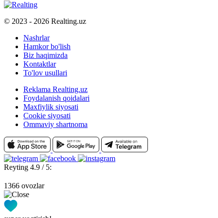
© 2023 - 2026 Realting.uz
Nashrlar
Hamkor bo'lish
Biz haqimizda
Kontaktlar
To'lov usullari
Reklama Realting.uz
Foydalanish qoidalari
Maxfiylik siyosati
Cookie siyosati
Ommaviy shartnoma
Reyting 4.9 / 5:
1366 ovozlar