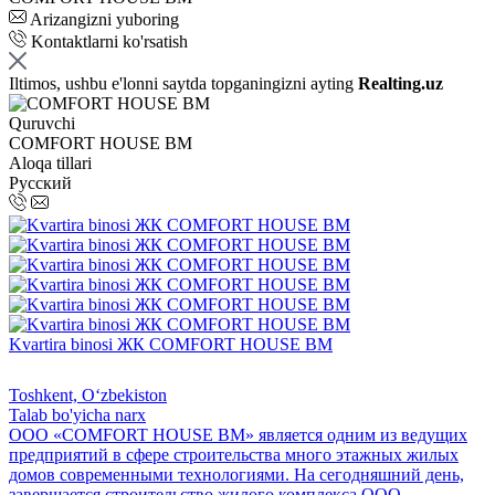
Arizangizni yuboring
Kontaktlarni ko'rsatish
Iltimos, ushbu e'lonni saytda topganingizni ayting
Realting.uz
Quruvchi
СOMFORT HOUSE ВМ
Aloqa tillari
Русский
Kvartira binosi ЖК СOMFORT HOUSE BM
Toshkent, Oʻzbekiston
Talab bo'yicha narx
ООО «СOMFORT HOUSE ВМ» является одним из ведущих
предприятий в сфере строительства много этажных жилых
домов современными технологиями. На сегодняшний день,
завершается строительство жилого комплекса OOO