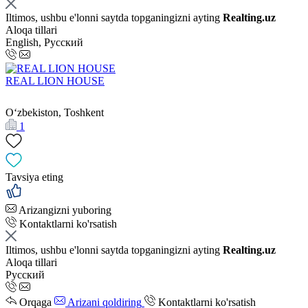
Iltimos, ushbu e'lonni saytda topganingizni ayting
Realting.uz
Aloqa tillari
English, Русский
REAL LION HOUSE
Oʻzbekiston, Toshkent
1
Tavsiya eting
Arizangizni yuboring
Kontaktlarni ko'rsatish
Iltimos, ushbu e'lonni saytda topganingizni ayting
Realting.uz
Aloqa tillari
Русский
Orqaga
Arizani qoldiring
Kontaktlarni ko'rsatish