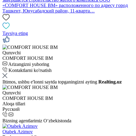
«СOMFORT HOUSE BM» расположенного по адресу город
Ташкент, Юнусабадский район, 11-кварта…
Tavsiya eting
Quruvchi
СOMFORT HOUSE ВМ
Arizangizni yuboring
Kontaktlarni ko'rsatish
Iltimos, ushbu e'lonni saytda topganingizni ayting
Realting.uz
Quruvchi
СOMFORT HOUSE ВМ
Aloqa tillari
Русский
Bizning agentlarimiz O‘zbekistonda
Otabek Azimov