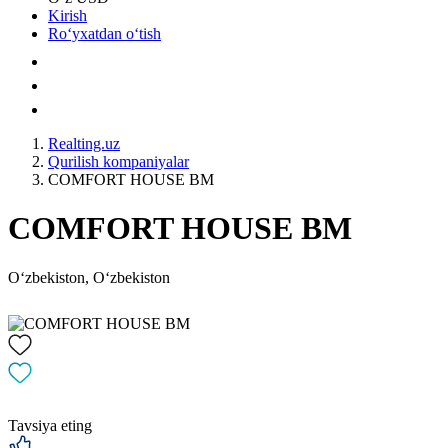
Kirish
Roʻyxatdan oʻtish
Realting.uz
Qurilish kompaniyalar
СOMFORT HOUSE ВМ
СOMFORT HOUSE ВМ
Oʻzbekiston, Oʻzbekiston
Tavsiya eting