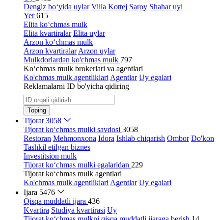
Dengiz bo‘yida uylar
Villa
Kottej
Saroy
Shahar uyi
Yer
615
Elita ko‘chmas mulk
Elita kvartiralar
Elita uylar
Arzon ko‘chmas mulk
Arzon kvartiralar
Arzon uylar
Mulkdorlardan ko'chmas mulk
797
Ko‘chmas mulk brokerlari va agentlari
Ko'chmas mulk agentliklari
Agentlar
Uy egalari
Reklamalarni ID bo'yicha qidiring
Toping
Tijorat
3058
Tijorat ko‘chmas mulki savdosi
3058
Restoran
Mehmonxona
Idora
Ishlab chiqarish
Ombor
Do'kon
Tashkil etilgan biznes
Investitsion mulk
Tijorat ko‘chmas mulki egalaridan
229
Tijorat ko‘chmas mulk agentlari
Ko'chmas mulk agentliklari
Agentlar
Uy egalari
Ijara
5476
Qisqa muddatli ijara
436
Kvartira
Studiya kvartirasi
Uy
Tijorat ko‘chmas mulkni qisqa muddatli ijaraga berish
14