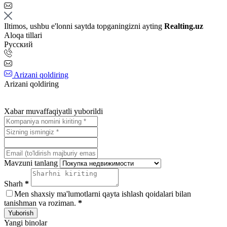
Iltimos, ushbu e'lonni saytda topganingizni ayting
Realting.uz
Aloqa tillari
Русский
Arizani qoldiring
Arizani qoldiring
Xabar muvaffaqiyatli yuborildi
Mavzuni tanlang
Sharh
*
Men shaxsiy ma'lumotlarni qayta ishlash qoidalari bilan
tanishman va roziman.
*
Yuborish
Yangi binolar