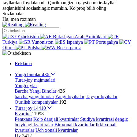
fayllardan foydalanadi. Qurilmangizda qaysi cookie-fayllar
saqlanishini sozlashingiz mumkin.
Ko'proq bilib oling
Sozlamalar
Ha, men roziman
Oʻzbekiston
Birlashgan Arab Amirliklari
Turkiya
Yunoniston
Ispaniya
Portugaliya
Qibris
Polsha
Все страны
Reklama
Yangi binolar
436
Turar-joy majmualari
Yangi uylar
Barcha Yangi Binolar
436
barcha yangi binolar
Yangi loyihalar
Tayyor loyihalar
Qurilish kompaniyalar
192
Turar joy
14410
Kvartira
11998
Pentxaus
Ko'p darajali kvartiralar
Studiya kvartirasi
dengiz
bo'yidagi kvartiralar
Bir xonali kvartiralar
Ikki xonali
kvartiralar
Uch xonali kvartiralar
Uy
2412