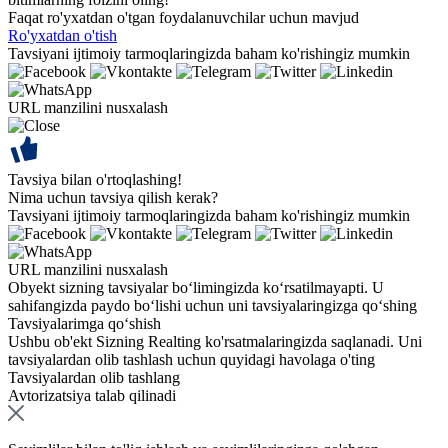
Faqat ro'yxatdan o'tgan foydalanuvchilar uchun mavjud
Ro'yxatdan o'tish
Tavsiyani ijtimoiy tarmoqlaringizda baham ko'rishingiz mumkin
URL manzilini nusxalash
Tavsiya bilan o'rtoqlashing!
Nima uchun tavsiya qilish kerak?
Tavsiyani ijtimoiy tarmoqlaringizda baham ko'rishingiz mumkin
URL manzilini nusxalash
Obyekt sizning tavsiyalar bo‘limingizda ko‘rsatilmayapti. U
sahifangizda paydo bo‘lishi uchun uni tavsiyalaringizga qo‘shing
Tavsiyalarimga qo‘shish
Ushbu ob'ekt Sizning Realting ko'rsatmalaringizda saqlanadi. Uni
tavsiyalardan olib tashlash uchun quyidagi havolaga o'ting
Tavsiyalardan olib tashlang
Avtorizatsiya talab qilinadi