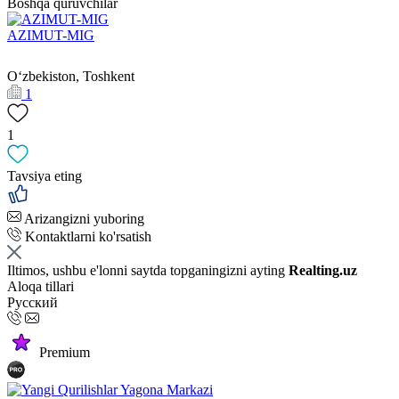
Boshqa quruvchilar
AZIMUT-MIG
Oʻzbekiston, Toshkent
1
1
Tavsiya eting
Arizangizni yuboring
Kontaktlarni ko'rsatish
Iltimos, ushbu e'lonni saytda topganingizni ayting
Realting.uz
Aloqa tillari
Русский
Premium